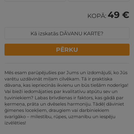
49 €
KOPĀ:
Kā izskatās DĀVANU KARTE?
PĒRKU
Mēs esam parūpējušies par Jums un izdomājuši, ko Jūs
varētu uzdāvināt mīļam cilvēkam. Tā ir praktiska
dāvana, kas iepriecinās ikvienu un būs tiešām noderīga!
Vai bieži iedomājaties par kvalitatīvu atpūtu sev un
tuviniekiem? Labas brīvdienas ir faktors, kas gādā par
ķermeņa, prāta un dvēseles harmoniju. Tādēļ dāviniet
ģimenes locekļiem, draugiem vai darbiniekiem
svarīgāko – mīlestību, rūpes, uzmanību un iespēju
izvēlēties!