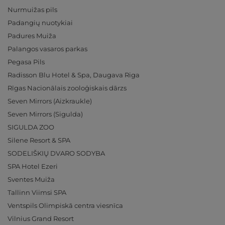
Nurmuižas pils
Padangių nuotykiai
Padures Muiža
Palangos vasaros parkas
Pegasa Pils
Radisson Blu Hotel & Spa, Daugava Riga
Rīgas Nacionālais zooloģiskais dārzs
Seven Mirrors (Aizkraukle)
Seven Mirrors (Sigulda)
SIGULDA ZOO
Silene Resort & SPA
SODELIŠKIŲ DVARO SODYBA
SPA Hotel Ezeri
Sventes Muiža
Tallinn Viimsi SPA
Ventspils Olimpiskā centra viesnīca
Vilnius Grand Resort