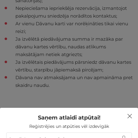
sanatorijas);
Nepieciešama iepriekšēja rezervācija, izmantojot
pakalpojumu sniedzēja norādītos kontaktus;
Ar vienu Dāvanu karti var norēķināties tikai vienu
reizi;
Ja izvēlētā piedāvājuma summa ir mazāka par
dāvanu kartes vērtību, naudas atlikums
maksātājam netiek atgriezts;
Ja izvēlētais piedāvājums pārsniedz dāvanu kartes
vērtību, starpību jāpiemaksā pircējam;
Dāvana nav atmaksājama un nav apmaināma pret
skaidru naudu.
Saņem atlaidi atpūtai!
Nekādas
apkalpošanas un administrācijas
maksas
Reģistrējies un atpūties vēl izdevīgāk