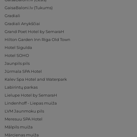
GaisaBaloni.lv (Tukums)
Gradiali
Gradiali Anykščiai
Grand Poet Hotel by SemaraH
Hilton Garden Inn Riga Old Town
Hotel Sigulda
Hotel SOHO
Jaunpils pils
Jūrmala SPA Hotel
Kalev Spa Hotel and Waterpark
Labirintų parkas
Lielupe Hotel by SemaraH
Lindenhoff - Liepas muiža
LVM Jaunmoku pils
Meresuu SPA Hotel
Mālpils muiža
Mārcienas muiža