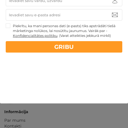
14 dienu
naudas atmaksas garantija
Kvalitatīva klientu
apkalpošana
Piekrītu, ka mani personas dati (e-pasts) tiks apstrādāti tiešā
mārketinga nolūkos, lai nosūtītu jaunumus. Vairāk par -
Konfidencialitātes politiku
.
(Varat atteikties jebkurā mirklī)
GribuAtpusties.lv
izmēģināts
un
pārbaudīts
GRIBU
Ne tikai Latvijā
GribuAtpusties.lv
Emoti.pl
NoriuNoriuNoriu.lt
Informācija
Par mums
Kontakti