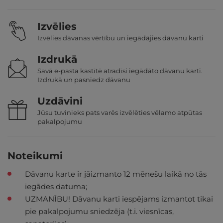
Izvēlies
Izvēlies dāvanas vērtību un iegādājies dāvanu karti
Izdrukā
Savā e-pasta kastītē atradīsi iegādāto dāvanu karti.
Izdrukā un pasniedz dāvanu
Uzdāvini
Jūsu tuvinieks pats varēs izvēlēties vēlamo atpūtas
pakalpojumu
Noteikumi
Dāvanu karte ir jāizmanto 12 mēnešu laikā no tās
iegādes datuma;
UZMANĪBU! Dāvanu karti iespējams izmantot tikai
pie pakalpojumu sniedzēja (t.i. viesnīcas,