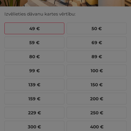
Izvēlieties dāvanu kartes vērtību:
49
€
50
€
59
€
69
€
80
€
89
€
99
€
100
€
139
€
150
€
159
€
200
€
229
€
250
€
300
€
400
€