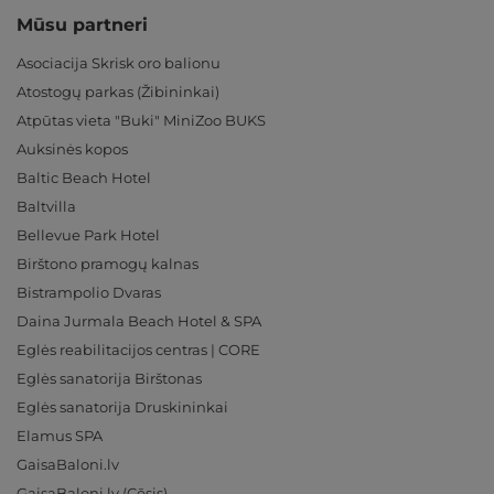
Mūsu partneri
Asociacija Skrisk oro balionu
Atostogų parkas (Žibininkai)
Atpūtas vieta "Buki" MiniZoo BUKS
Auksinės kopos
Baltic Beach Hotel
Baltvilla
Bellevue Park Hotel
Birštono pramogų kalnas
Bistrampolio Dvaras
Daina Jurmala Beach Hotel & SPA
Eglės reabilitacijos centras | CORE
Eglės sanatorija Birštonas
Eglės sanatorija Druskininkai
Elamus SPA
GaisaBaloni.lv
GaisaBaloni.lv (Cēsis)