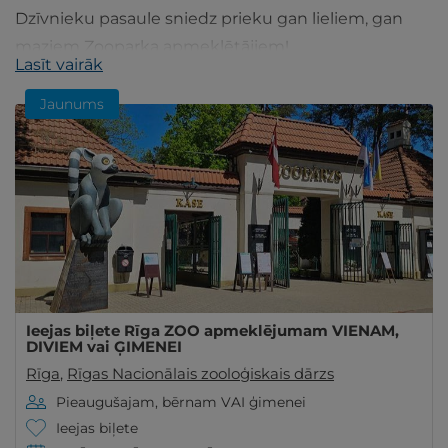
Dzīvnieku pasaule sniedz prieku gan lieliem, gan
maziem Zooparka apmeklētājiem!
Lasīt vairāk
Jaunums
Ieejas biļete Rīga ZOO apmeklējumam VIENAM,
DIVIEM vai ĢIMENEI
Rīga
,
Rīgas Nacionālais zooloģiskais dārzs
Pieaugušajam, bērnam VAI ģimenei
Ieejas biļete