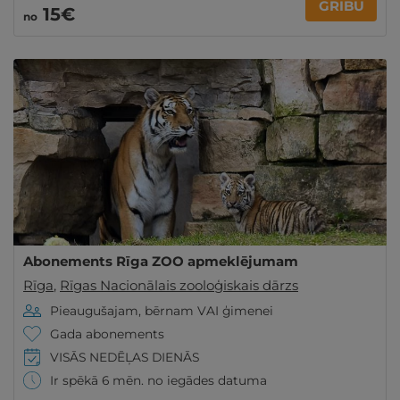
GRIBU
15€
no
Abonements Rīga ZOO apmeklējumam
Rīga
,
Rīgas Nacionālais zooloģiskais dārzs
Pieaugušajam, bērnam VAI ģimenei
Gada abonements
VISĀS NEDĒĻAS DIENĀS
Ir spēkā 6 mēn. no iegādes datuma