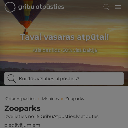
Tavai vasaras atpūtai!
Atlaides līdz -30% visā Baltijā
Kur Jūs vēlaties atpūsties?
GribuAtpusties
»
Izklaides
»
Zooparks
Zooparks
Izvēlieties no
15
GribuAtpusties.lv atpūtas
piedāvājumiem