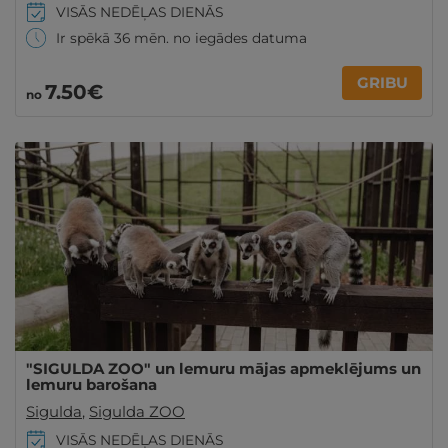
VISĀS NEDĒĻAS DIENĀS
Ir spēkā 36 mēn. no iegādes datuma
GRIBU
7
.50
€
no
"SIGULDA ZOO" un lemuru mājas apmeklējums un
lemuru barošana
Sigulda
,
Sigulda ZOO
VISĀS NEDĒĻAS DIENĀS