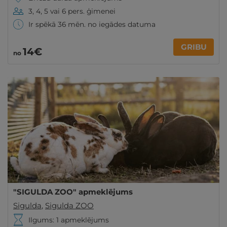
3, 4, 5 vai 6 pers. ģimenei
Ir spēkā 36 mēn. no iegādes datuma
GRIBU
14€
no
"SIGULDA ZOO" apmeklējums
Sigulda
,
Sigulda ZOO
Ilgums: 1 apmeklējums