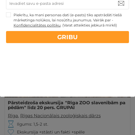
Ir spēkā 6 mēn. no iegādes datuma
Piekrītu, ka mani personas dati (e-pasts) tiks apstrādāti tiešā
GRIBU
80€
mārketinga nolūkos, lai nosūtītu jaunumus. Vairāk par -
Konfidencialitātes politiku
.
(Varat atteikties jebkurā mirklī)
GRIBU
Pārsteidzoša ekskursija "Rīga ZOO slavenībām pa
pēdām" līdz 20 pers. GRUPAI
Rīga
,
Rīgas Nacionālais zooloģiskais dārzs
Ilgums: 1,5-2 st.
Ekskursija +stāsti un fakti +spēle