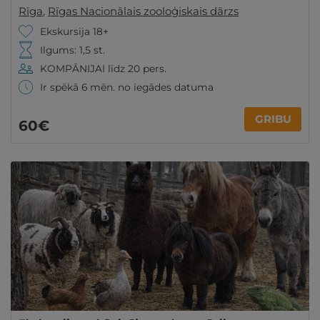
Rīga
,
Rīgas Nacionālais zooloģiskais dārzs
Ekskursija 18+
Ilgums: 1,5 st.
KOMPĀNIJAI līdz 20 pers.
Ir spēkā 6 mēn. no iegādes datuma
GRIBU
60€