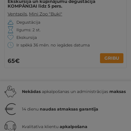
Ekskursija un kūpinājumu degustācija
KOMPĀNIJAI līdz 5 pers.
Ventspils
,
Mini Zoo "Buki"
Degustācija
Ilgums: 2 st.
Ekskursija
Ir spēkā 36 mēn. no iegādes datuma
GRIBU
65€
Nekādas
apkalpošanas un administrācijas
maksas
14 dienu
naudas atmaksas garantija
Kvalitatīva klientu
apkalpošana