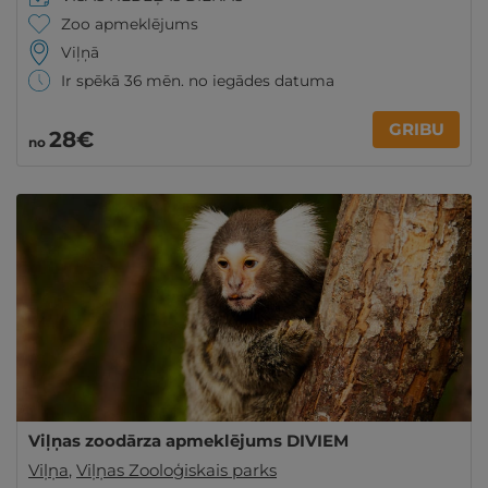
Zoo apmeklējums
Viļņā
Ir spēkā 36 mēn. no iegādes datuma
GRIBU
28€
no
Viļņas zoodārza apmeklējums DIVIEM
Viļņa
,
Viļņas Zooloģiskais parks