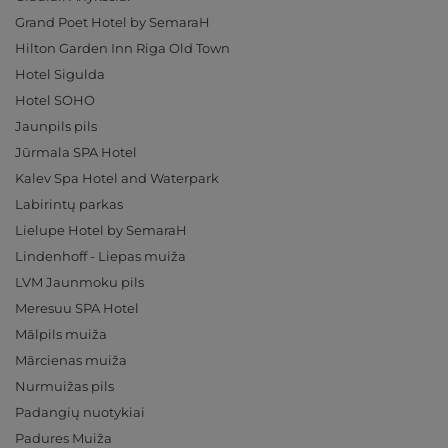
Grand Poet Hotel by SemaraH
Hilton Garden Inn Riga Old Town
Hotel Sigulda
Hotel SOHO
Jaunpils pils
Jūrmala SPA Hotel
Kalev Spa Hotel and Waterpark
Labirintų parkas
Lielupe Hotel by SemaraH
Lindenhoff - Liepas muiža
LVM Jaunmoku pils
Meresuu SPA Hotel
Mālpils muiža
Mārcienas muiža
Nurmuižas pils
Padangių nuotykiai
Padures Muiža