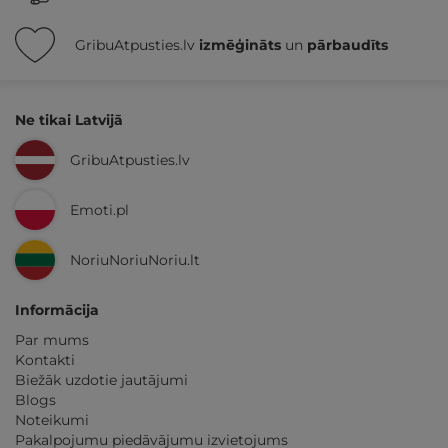
GribuAtpusties.lv
izmēģināts
un
pārbaudīts
Ne tikai Latvijā
GribuAtpusties.lv
Emoti.pl
NoriuNoriuNoriu.lt
Informācija
Par mums
Kontakti
Biežāk uzdotie jautājumi
Blogs
Noteikumi
Pakalpojumu piedāvājumu izvietojums