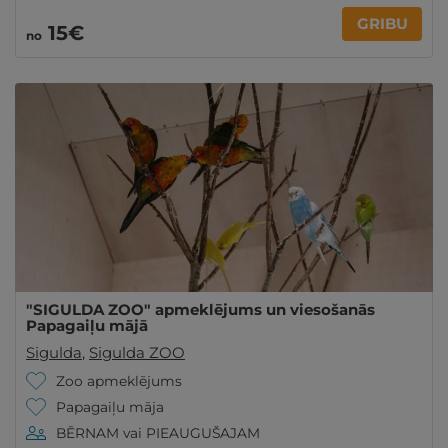
GRIBU
15€
no
"SIGULDA ZOO" apmeklējums un viesošanās
Papagaiļu mājā
Sigulda
,
Sigulda ZOO
Zoo apmeklējums
Papagaiļu māja
BĒRNAM vai PIEAUGUŠAJAM