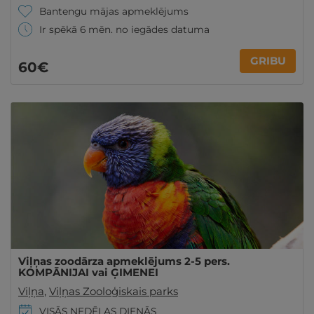
Bantengu mājas apmeklējums
Ir spēkā 6 mēn. no iegādes datuma
GRIBU
60€
Viļņas zoodārza apmeklējums 2-5 pers.
KOMPĀNIJAI vai ĢIMENEI
Viļņa
,
Viļņas Zooloģiskais parks
VISĀS NEDĒĻAS DIENĀS