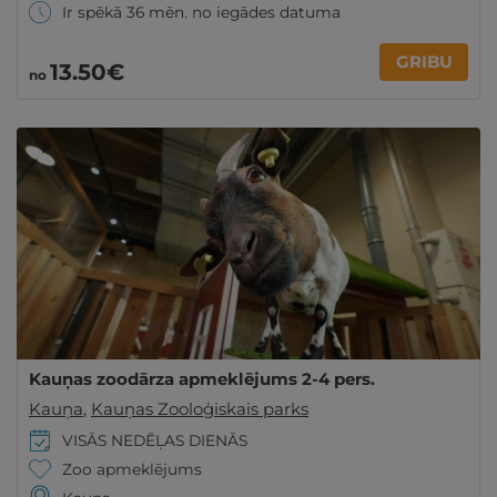
Ir spēkā 36 mēn. no iegādes datuma
GRIBU
13
.50
€
no
Kauņas zoodārza apmeklējums 2-4 pers.
Kauņa
,
Kauņas Zooloģiskais parks
VISĀS NEDĒĻAS DIENĀS
Zoo apmeklējums