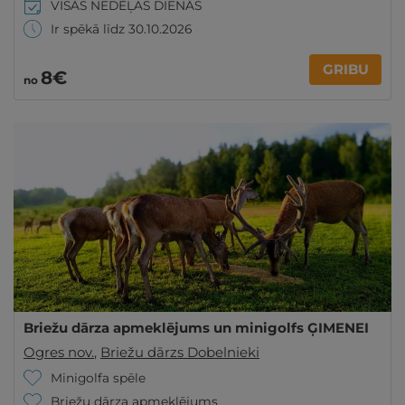
VISĀS NEDĒĻAS DIENĀS
Ir spēkā līdz 30.10.2026
GRIBU
8€
no
Briežu dārza apmeklējums un minigolfs ĢIMENEI
Ogres nov.
,
Briežu dārzs Dobelnieki
Minigolfa spēle
Briežu dārza apmeklējums