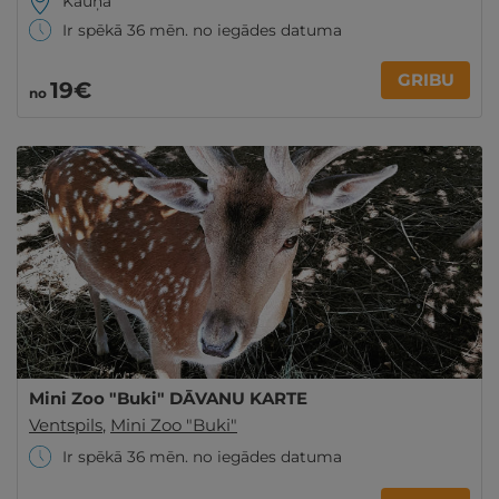
Kauņa
Ir spēkā 36 mēn. no iegādes datuma
GRIBU
19€
no
Mini Zoo "Buki" DĀVANU KARTE
Ventspils
,
Mini Zoo "Buki"
Ir spēkā 36 mēn. no iegādes datuma