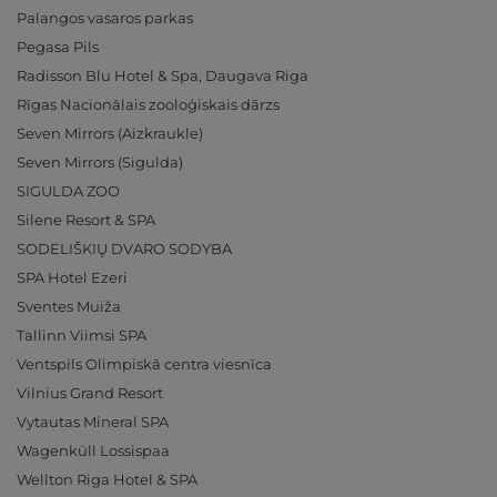
Palangos vasaros parkas
Pegasa Pils
Radisson Blu Hotel & Spa, Daugava Riga
Rīgas Nacionālais zooloģiskais dārzs
Seven Mirrors (Aizkraukle)
Seven Mirrors (Sigulda)
SIGULDA ZOO
Silene Resort & SPA
SODELIŠKIŲ DVARO SODYBA
SPA Hotel Ezeri
Sventes Muiža
Tallinn Viimsi SPA
Ventspils Olimpiskā centra viesnīca
Vilnius Grand Resort
Vytautas Mineral SPA
Wagenküll Lossispaa
Wellton Riga Hotel & SPA