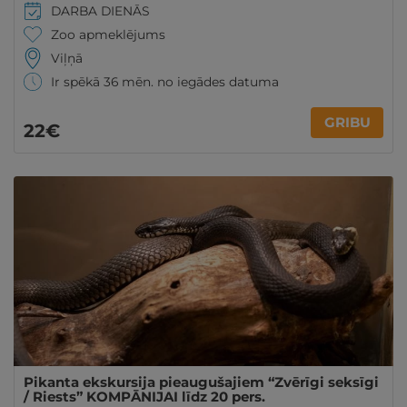
DARBA DIENĀS
Zoo apmeklējums
Viļņā
Ir spēkā 36 mēn. no iegādes datuma
GRIBU
22€
Pikanta ekskursija pieaugušajiem “Zvērīgi seksīgi
/ Riests” KOMPĀNIJAI līdz 20 pers.