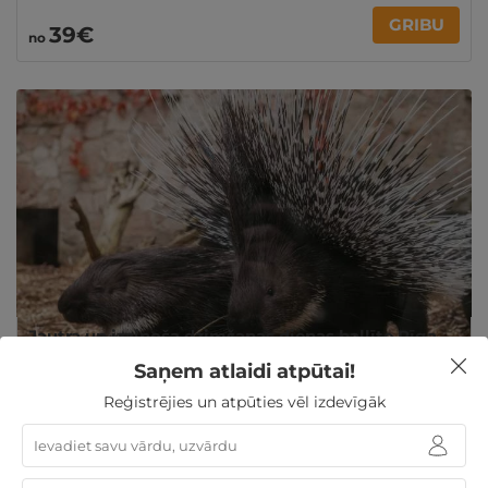
GRIBU
39€
no
Jautra un izzinoša dzimšanas dienas ballīte Rīga
ZOO
Saņem atlaidi atpūtai!
Rīga
,
Rīgas Nacionālais zooloģiskais dārzs
Reģistrējies un atpūties vēl izdevīgāk
Ilgums: 2 st.
Ekskursija
Uzdevumi un spēles