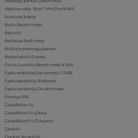
Atostogų parkas (Žibininkai)
Atpūtas vieta "Buki" MiniZoo BUKS
Auksinės kopos
Baltic Beach Hotel
Baltvilla
Bellevue Park Hotel
Birštono pramogų kalnas
Bistrampolio Dvaras
Daina Jurmala Beach Hotel & SPA
Eglės reabilitacijos centras | CORE
Eglės sanatorija Birštonas
Eglės sanatorija Druskininkai
Elamus SPA
GaisaBaloni.lv
GaisaBaloni.lv (Cēsis)
GaisaBaloni.lv (Tukums)
Gradiali
Gradiali Anykščiai