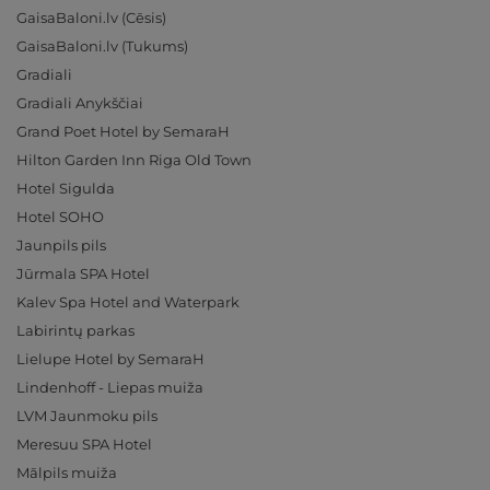
GaisaBaloni.lv (Cēsis)
GaisaBaloni.lv (Tukums)
Gradiali
Gradiali Anykščiai
Grand Poet Hotel by SemaraH
Hilton Garden Inn Riga Old Town
Hotel Sigulda
Hotel SOHO
Jaunpils pils
Jūrmala SPA Hotel
Kalev Spa Hotel and Waterpark
Labirintų parkas
Lielupe Hotel by SemaraH
Lindenhoff - Liepas muiža
LVM Jaunmoku pils
Meresuu SPA Hotel
Mālpils muiža