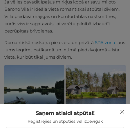
Ja vēlies pavadīt īpašus mirkļus kopā ar savu mīļoto,
Barono Vila ir ideāla vieta romantiskai atpūtai diviem.
Villa piedāvā mājīgas un komfortablas naktsmītnes,
kurās viss ir sagatavots, lai varētu pilnībā izbaudīt
bezrūpīgas brīvdienas.
Romantiskā noskaņa pie ezera un privātā
SPA zona
ļaus
jums iegrimt patīkamā un intīmā piedzīvojumā – īsta
vieta, kur būt tikai jums diviem.
Saņem atlaidi atpūtai!
Komfortabla uzturēšanās romantiskā vidē pie
Reģistrējies un atpūties vēl izdevīgāk
ezera