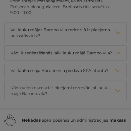
konditorejas izstrādājumiem, kā arī atdzesēts
Prosecco pieaugušajiem. Brokastis tiek servētas:
9.00– 11.00.
Vai lauku mājas Barono vila teritorijā ir pieejama
autostāvvieta?
Kādi ir reģistrēšanās laiki lauku mājā Barono vila?
Vai lauku māja Barono vila piedāvā SPA atpūtu?
Kāda veida numuri ir pieejami rezervācijai lauku
mājā Barono vila?
Nekādas
apkalpošanas un administrācijas
maksas