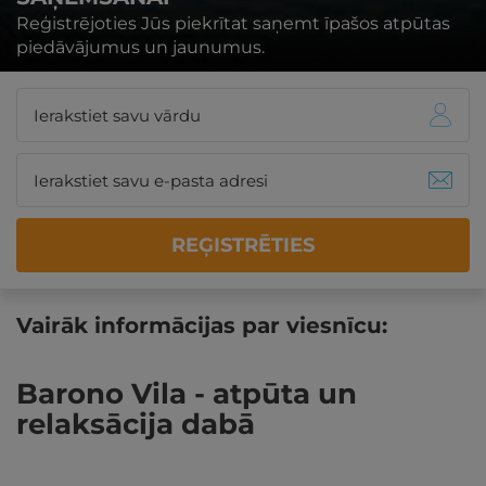
Reģistrējoties Jūs piekrītat saņemt īpašos atpūtas
piedāvājumus un jaunumus.
REĢISTRĒTIES
Vairāk informācijas par viesnīcu:
Barono Vila - atpūta un
relaksācija dabā