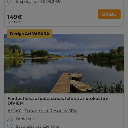
Ir spēkā līdz 30.09.2026
GRIBU
149€
par nakti
Derīgs Arī VASARĀ
Fantastiska atpūta dabas ielokā ar brokastīm
DIVIEM
Anīkšči
,
Barono vila Resort & SPA
Brokastis
Sagaidīšanas dzēriens