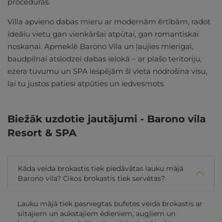
procedūras.
Villa apvieno dabas mieru ar modernām ērtībām, radot
ideālu vietu gan vienkāršai atpūtai, gan romantiskai
noskaņai. Apmeklē Barono Vila un ļaujies mierīgai,
baudpilnai atslodzei dabas ielokā – ar plašo teritoriju,
ezera tuvumu un SPA iespējām šī vieta nodrošina visu,
lai tu justos patiesi atpūties un iedvesmots.
Biežāk uzdotie jautājumi - Barono vila
Resort & SPA
Kāda veida brokastis tiek piedāvātas lauku mājā
Barono vila? Cikos brokastis tiek servētas?
Lauku mājā tiek pasniegtas bufetes veida brokastis ar
siltajiem un aukstajiem ēdieniem, augļiem un