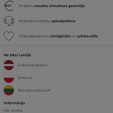
14 dienu
naudas atmaksas garantija
Kvalitatīva klientu
apkalpošana
GribuAtpusties.lv
izmēģināts
un
pārbaudīts
Ne tikai Latvijā
GribuAtpusties.lv
Emoti.pl
NoriuNoriuNoriu.lt
Informācija
Par mums