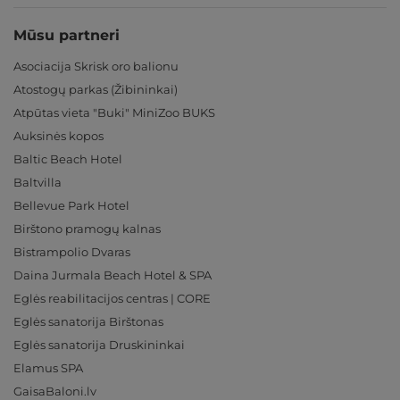
Mūsu partneri
Asociacija Skrisk oro balionu
Atostogų parkas (Žibininkai)
Atpūtas vieta "Buki" MiniZoo BUKS
Auksinės kopos
Baltic Beach Hotel
Baltvilla
Bellevue Park Hotel
Birštono pramogų kalnas
Bistrampolio Dvaras
Daina Jurmala Beach Hotel & SPA
Eglės reabilitacijos centras | CORE
Eglės sanatorija Birštonas
Eglės sanatorija Druskininkai
Elamus SPA
GaisaBaloni.lv