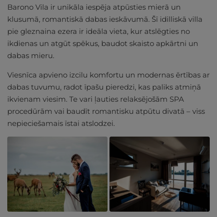
Barono Vila ir unikāla iespēja atpūsties mierā un
klusumā, romantiskā dabas ieskāvumā. Šī idilliskā villa
pie gleznaina ezera ir ideāla vieta, kur atslēgties no
ikdienas un atgūt spēkus, baudot skaisto apkārtni un
dabas mieru.
Viesnīca apvieno izcilu komfortu un modernas ērtības ar
dabas tuvumu, radot īpašu pieredzi, kas paliks atmiņā
ikvienam viesim. Te vari ļauties relaksējošām SPA
procedūrām vai baudīt romantisku atpūtu divatā – viss
nepieciešamais īstai atslodzei.