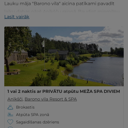
Lauku māja "Barono vila" aicina patīkami pavadīt
laiku dabas oāzē Anīkšču rajonā. Baudiet mierpilnu
Lasīt vairāk
atpūtu pie dabas apvienojumā ar mūsdienīgām
ērtībām.
1 vai 2 naktis ar PRIVĀTU atpūtu MEŽA SPA DIVIEM
Anīkšči
,
Barono vila Resort & SPA
Brokastis
Atpūta SPA zonā
Sagaidīšanas dzēriens