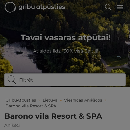
Tavai vasaras atpūtai!
Atlaides līdz -30% visā Baltijā
Filtrēt
GribuAtpusties
»
Lietuva
»
Viesnīcas Anīkščos
»
Barono vila Resort & SPA
Barono vila Resort & SPA
Anīkšči