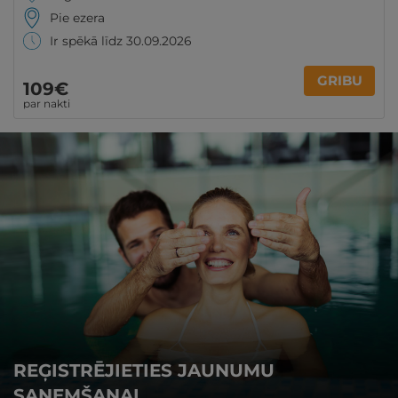
Pie ezera
Ir spēkā līdz 30.09.2026
GRIBU
109€
par nakti
REĢISTRĒJIETIES JAUNUMU
SAŅEMŠANAI