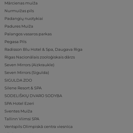
Mārcienas muiža
Nurmuižas pils
Padangių nuotykiai
Padures Muiža
Palangos vasaros parkas
Pegasa Pils
Radisson Blu Hotel & Spa, Daugava Riga
Rīgas Nacionālais zooloģiskais dārzs
Seven Mirrors (Aizkraukle)
Seven Mirrors (Sigulda)
SIGULDA ZOO
Silene Resort & SPA
SODELIŠKIŲ DVARO SODYBA
SPA Hotel Ezeri
Sventes Muiža
Tallinn Viimsi SPA
Ventspils Olimpiskā centra viesnīca