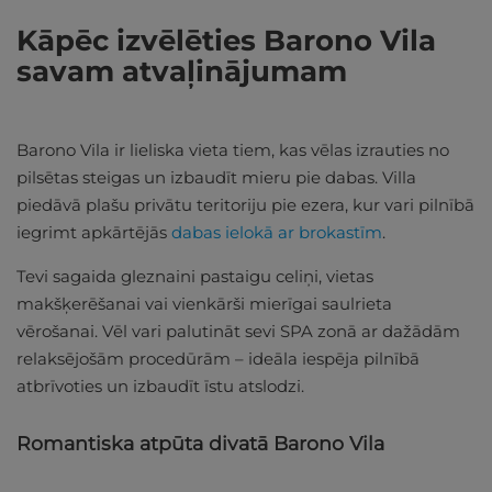
Kāpēc izvēlēties Barono Vila
savam atvaļinājumam
Barono Vila ir lieliska vieta tiem, kas vēlas izrauties no
pilsētas steigas un izbaudīt mieru pie dabas. Villa
piedāvā plašu privātu teritoriju pie ezera, kur vari pilnībā
iegrimt apkārtējās
dabas ielokā ar brokastīm
.
Tevi sagaida gleznaini pastaigu celiņi, vietas
makšķerēšanai vai vienkārši mierīgai saulrieta
vērošanai. Vēl vari palutināt sevi SPA zonā ar dažādām
relaksējošām procedūrām – ideāla iespēja pilnībā
atbrīvoties un izbaudīt īstu atslodzi.
Romantiska atpūta divatā Barono Vila