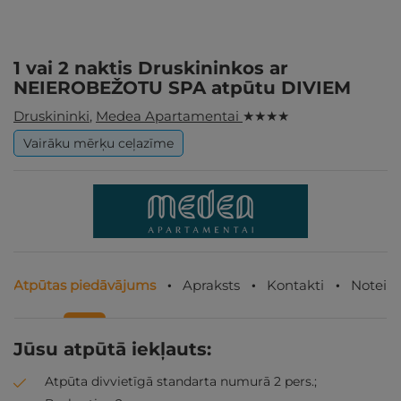
1 vai 2 naktis Druskininkos ar
NEIEROBEŽOTU SPA atpūtu DIVIEM
Druskininki
,
Medea Apartamentai
★ ★ ★ ★
Vairāku mērķu ceļazīme
Atpūtas piedāvājums
Apraksts
Kontakti
Noteik
Jūsu atpūtā iekļauts:
Atpūta divvietīgā standarta numurā 2 pers.;