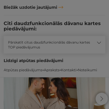
Biežāk uzdotie jautājumi
Citi daudzfunkcionālās dāvanu kartes
piedāvājumi:
Pārskatīt citus daudzfunkcionālās dāvanu kartes
TOP piedāvājumus
Līdzīgi atpūtas piedāvājumi
Atpūtas piedāvājums
Apraksts
Kontakti
Noteikumi
ĪPAŠAIS!
- 28%