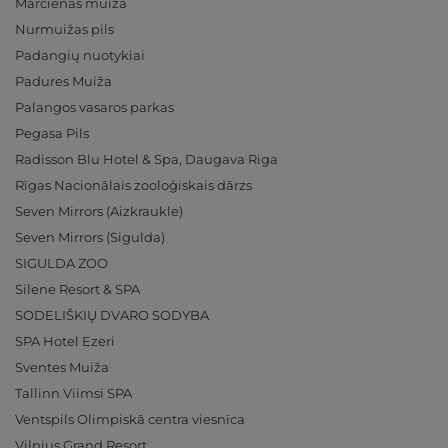
Mārcienas muiža
Nurmuižas pils
Padangių nuotykiai
Padures Muiža
Palangos vasaros parkas
Pegasa Pils
Radisson Blu Hotel & Spa, Daugava Riga
Rīgas Nacionālais zooloģiskais dārzs
Seven Mirrors (Aizkraukle)
Seven Mirrors (Sigulda)
SIGULDA ZOO
Silene Resort & SPA
SODELIŠKIŲ DVARO SODYBA
SPA Hotel Ezeri
Sventes Muiža
Tallinn Viimsi SPA
Ventspils Olimpiskā centra viesnīca
Vilnius Grand Resort