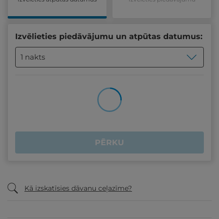
Izvēlieties piedāvājumu un atpūtas datumus:
1 nakts
PĒRKU
Kā izskatīsies dāvanu ceļazīme?