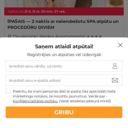
Spēkā vēl:
21
d.
13
st.
50
min.
37
sek.
ĪPAŠAIS — 2 naktis ar neierobežotu SPA atpūtu un
PROCEDŪRU DIVIEM
Druskininki
,
Medea Apartamentai
★ ★ ★ ★
Saņem atlaidi atpūtai!
GRIBU
198€
275€
no
Reģistrējies un atpūties vēl izdevīgāk
Par 2 naktīm
Derīgs arī VASARĀ
Dāvanas ar SPA
Romantiska
atpūta pārim
Atpūta diviem
Piekrītu, ka mani personas dati (e-pasts) tiks apstrādāti tiešā
mārketinga nolūkos, lai nosūtītu jaunumus. Vairāk par -
Konfidencialitātes politiku
.
(Varat atteikties jebkurā mirklī)
GRIBU
Nekādas
apkalpošanas un administrācijas
maksas