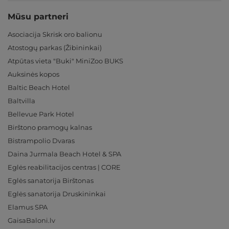
Mūsu partneri
Asociacija Skrisk oro balionu
Atostogų parkas (Žibininkai)
Atpūtas vieta "Buki" MiniZoo BUKS
Auksinės kopos
Baltic Beach Hotel
Baltvilla
Bellevue Park Hotel
Birštono pramogų kalnas
Bistrampolio Dvaras
Daina Jurmala Beach Hotel & SPA
Eglės reabilitacijos centras | CORE
Eglės sanatorija Birštonas
Eglės sanatorija Druskininkai
Elamus SPA
GaisaBaloni.lv