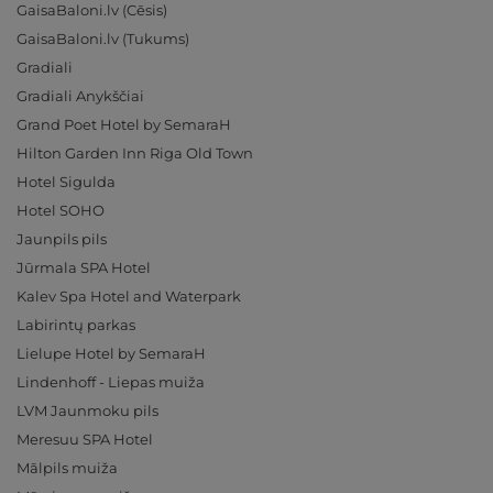
GaisaBaloni.lv (Cēsis)
GaisaBaloni.lv (Tukums)
Gradiali
Gradiali Anykščiai
Grand Poet Hotel by SemaraH
Hilton Garden Inn Riga Old Town
Hotel Sigulda
Hotel SOHO
Jaunpils pils
Jūrmala SPA Hotel
Kalev Spa Hotel and Waterpark
Labirintų parkas
Lielupe Hotel by SemaraH
Lindenhoff - Liepas muiža
LVM Jaunmoku pils
Meresuu SPA Hotel
Mālpils muiža