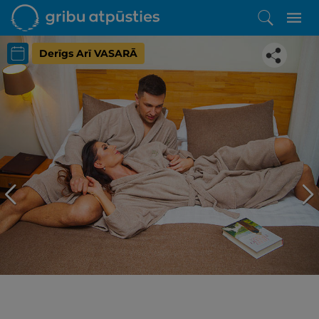
Derīgs Arī VASARĀ
Iepatikās šis piedāvājums?
Līdz brīnišķīgai atpūtai atlikuši tikai daži soļi
PĒRKU