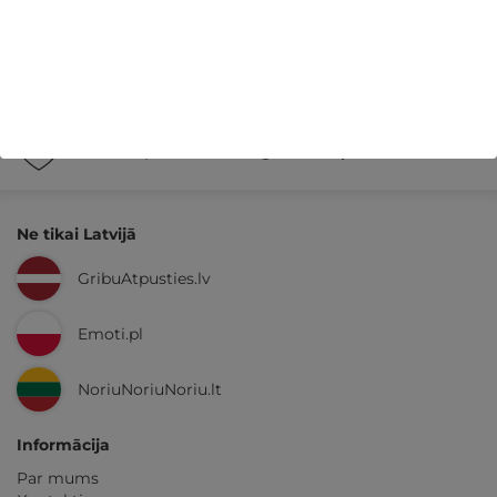
14 dienu
naudas atmaksas garantija
Kvalitatīva klientu
apkalpošana
GribuAtpusties.lv
izmēģināts
un
pārbaudīts
Ne tikai Latvijā
GribuAtpusties.lv
Emoti.pl
NoriuNoriuNoriu.lt
Informācija
Par mums