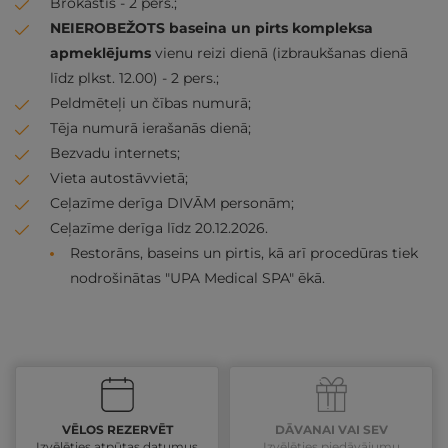
Brokastis - 2 pers.;
NEIEROBEŽOTS baseina un pirts kompleksa
apmeklējums
vienu reizi dienā (izbraukšanas dienā
līdz plkst. 12.00) - 2 pers.;
Peldmēteļi un čības numurā;
Tēja numurā ierašanās dienā;
Bezvadu internets;
Vieta autostāvvietā;
Ceļazīme derīga DIVĀM personām;
Ceļazīme derīga līdz 20.12.2026.
Restorāns, baseins un pirtis, kā arī procedūras tiek
nodrošinātas "UPA Medical SPA" ēkā.
VĒLOS REZERVĒT
DĀVANAI VAI SEV
Izvēlēties atpūtas datumus
Izvēlēties piedāvājumu