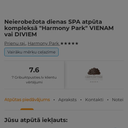
Neierobežota dienas SPA atpūta
kompleksā "Harmony Park" VIENAM
vai DIVIEM
Prienu raj.
,
Harmony Park
★ ★ ★ ★ ★
Vairāku mērķu ceļazīme
7.6
7 GribuAtpusties.lv klientu
vērtējumi
Atpūtas piedāvājums
Apraksts
Kontakti
Noteik
Jūsu atpūtā iekļauts: