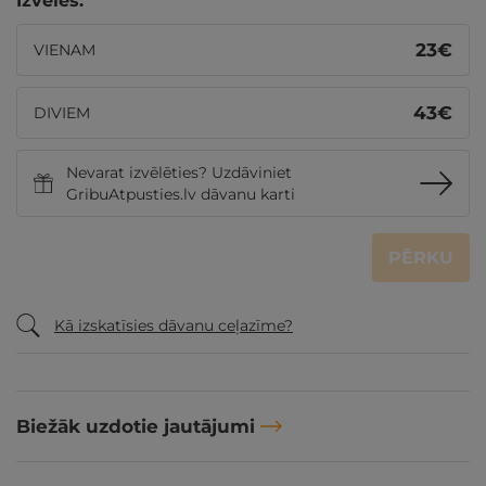
Izvēles:
23
€
VIENAM
43
€
DIVIEM
Nevarat izvēlēties? Uzdāviniet
GribuAtpusties.lv dāvanu karti
PĒRKU
Kā izskatīsies dāvanu ceļazīme?
Biežāk uzdotie jautājumi