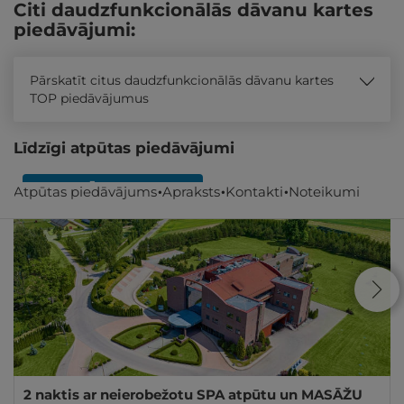
Citi daudzfunkcionālās dāvanu kartes
piedāvājumi:
Pārskatīt citus daudzfunkcionālās dāvanu kartes
TOP piedāvājumus
Līdzīgi atpūtas piedāvājumi
REZERVĀCIJA
internetā
Atpūtas piedāvājums
Apraksts
Kontakti
Noteikumi
2 naktis ar neierobežotu SPA atpūtu un MASĀŽU