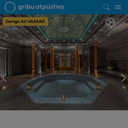
Derīgs Arī VASARĀ
Iepatikās šis piedāvājums?
Līdz brīnišķīgai atpūtai atlikuši tikai daži soļi
PĒRKU