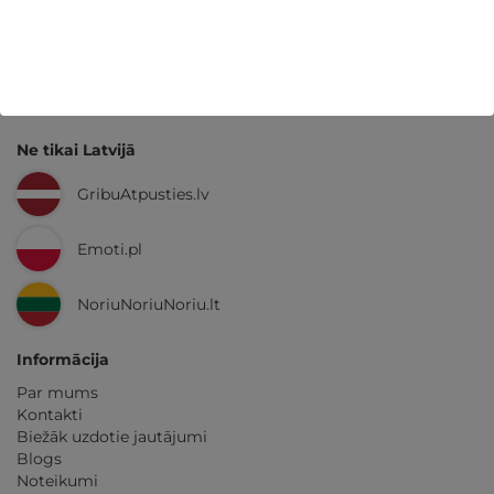
Kvalitatīva klientu
apkalpošana
GribuAtpusties.lv
izmēģināts
un
pārbaudīts
Ne tikai Latvijā
GribuAtpusties.lv
Emoti.pl
NoriuNoriuNoriu.lt
Informācija
Par mums
Kontakti
Biežāk uzdotie jautājumi
Blogs
Noteikumi