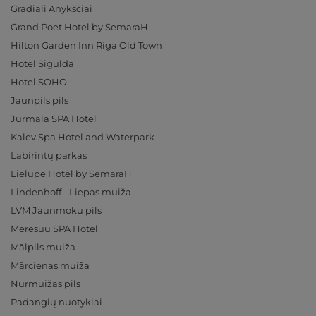
Gradiali Anykščiai
Grand Poet Hotel by SemaraH
Hilton Garden Inn Riga Old Town
Hotel Sigulda
Hotel SOHO
Jaunpils pils
Jūrmala SPA Hotel
Kalev Spa Hotel and Waterpark
Labirintų parkas
Lielupe Hotel by SemaraH
Lindenhoff - Liepas muiža
LVM Jaunmoku pils
Meresuu SPA Hotel
Mālpils muiža
Mārcienas muiža
Nurmuižas pils
Padangių nuotykiai