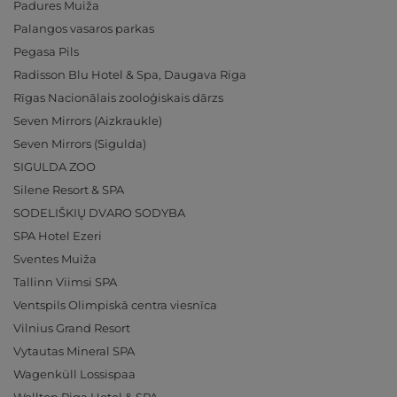
Padures Muiža
Palangos vasaros parkas
Pegasa Pils
Radisson Blu Hotel & Spa, Daugava Riga
Rīgas Nacionālais zooloģiskais dārzs
Seven Mirrors (Aizkraukle)
Seven Mirrors (Sigulda)
SIGULDA ZOO
Silene Resort & SPA
SODELIŠKIŲ DVARO SODYBA
SPA Hotel Ezeri
Sventes Muiža
Tallinn Viimsi SPA
Ventspils Olimpiskā centra viesnīca
Vilnius Grand Resort
Vytautas Mineral SPA
Wagenküll Lossispaa