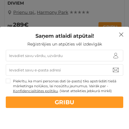
DIVIEM
Prienu raj.
,
Harmony Park
★ ★ ★ ★ ★
289€
no
GRIBU
Par 2 naktīm
Saņem atlaidi atpūtai!
Reģistrējies un atpūties vēl izdevīgāk
Atpūtai Valentīndienā
Ziemassvētku dāvanas
Dienas
Spa
Dāvanu idejas
Dāvanas ar SPA
Atpūta
diviem
Piekrītu, ka mani personas dati (e-pasts) tiks apstrādāti tiešā
mārketinga nolūkos, lai nosūtītu jaunumus. Vairāk par -
Konfidencialitātes politiku
.
(Varat atteikties jebkurā mirklī)
Nekādas
apkalpošanas un administrācijas
maksas
GRIBU
14 dienu
naudas atmaksas garantija