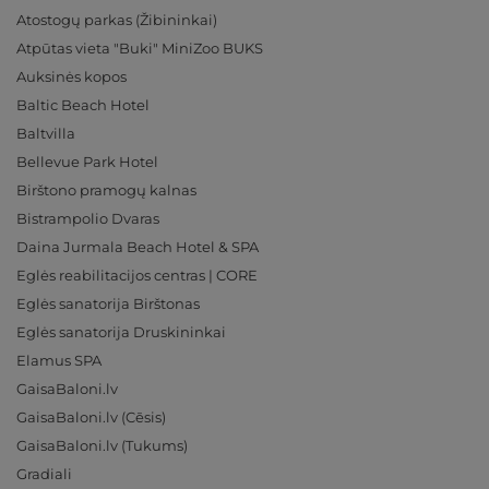
Atostogų parkas (Žibininkai)
Atpūtas vieta "Buki" MiniZoo BUKS
Auksinės kopos
Baltic Beach Hotel
Baltvilla
Bellevue Park Hotel
Birštono pramogų kalnas
Bistrampolio Dvaras
Daina Jurmala Beach Hotel & SPA
Eglės reabilitacijos centras | CORE
Eglės sanatorija Birštonas
Eglės sanatorija Druskininkai
Elamus SPA
GaisaBaloni.lv
GaisaBaloni.lv (Cēsis)
GaisaBaloni.lv (Tukums)
Gradiali