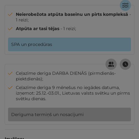
Neierobežota atpūta baseinu un pirts kompleksā
-
1 reizi;
Atpūta ar tasi tējas
- 1 reizi;
SPA un procedūras
Ceļazīme derīga DARBA DIENĀS (pirmdienās-
piektdienās);
Ceļazīme derīga 9 mēnešus no iegādes datuma,
izņemot: 25.12.-03.01., Lietuvas valsts svētku un pirms
svētku dienas.
Derīguma termiņš un nosacījumi