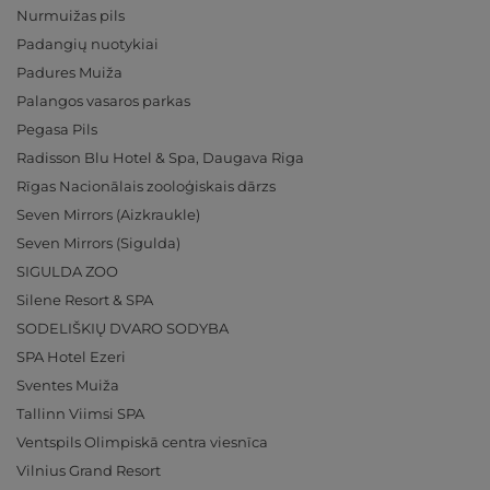
Nurmuižas pils
Padangių nuotykiai
Padures Muiža
Palangos vasaros parkas
Pegasa Pils
Radisson Blu Hotel & Spa, Daugava Riga
Rīgas Nacionālais zooloģiskais dārzs
Seven Mirrors (Aizkraukle)
Seven Mirrors (Sigulda)
SIGULDA ZOO
Silene Resort & SPA
SODELIŠKIŲ DVARO SODYBA
SPA Hotel Ezeri
Sventes Muiža
Tallinn Viimsi SPA
Ventspils Olimpiskā centra viesnīca
Vilnius Grand Resort