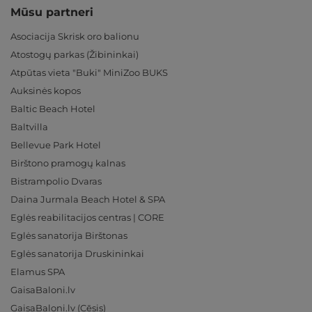
Mūsu partneri
Asociacija Skrisk oro balionu
Atostogų parkas (Žibininkai)
Atpūtas vieta "Buki" MiniZoo BUKS
Auksinės kopos
Baltic Beach Hotel
Baltvilla
Bellevue Park Hotel
Birštono pramogų kalnas
Bistrampolio Dvaras
Daina Jurmala Beach Hotel & SPA
Eglės reabilitacijos centras | CORE
Eglės sanatorija Birštonas
Eglės sanatorija Druskininkai
Elamus SPA
GaisaBaloni.lv
GaisaBaloni.lv (Cēsis)