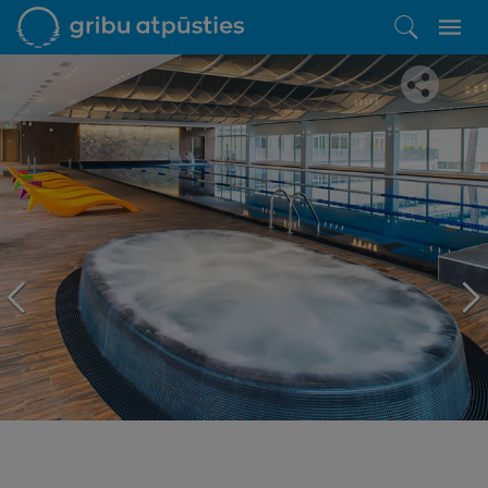
Iepatikās šis piedāvājums?
Līdz brīnišķīgai atpūtai atlikuši tikai daži soļi
PĒRKU