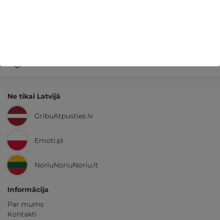
14 dienu
naudas atmaksas garantija
Kvalitatīva klientu
apkalpošana
GribuAtpusties.lv
izmēģināts
un
pārbaudīts
Ne tikai Latvijā
GribuAtpusties.lv
Emoti.pl
NoriuNoriuNoriu.lt
Informācija
Par mums
Kontakti