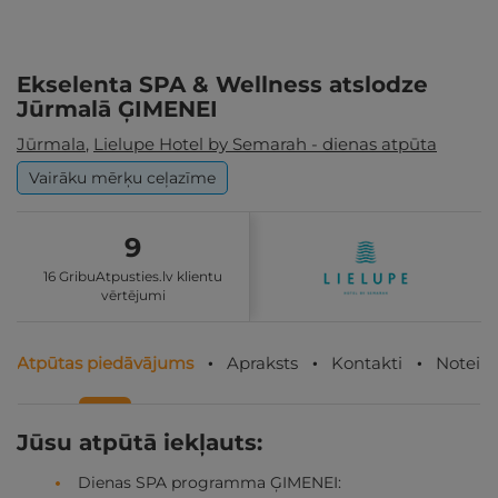
Ekselenta SPA & Wellness atslodze
Jūrmalā ĢIMENEI
Jūrmala
,
Lielupe Hotel by Semarah - dienas atpūta
Vairāku mērķu ceļazīme
9
16 GribuAtpusties.lv klientu
vērtējumi
Atpūtas piedāvājums
Apraksts
Kontakti
Noteik
Jūsu atpūtā iekļauts:
Dienas SPA programma ĢIMENEI: