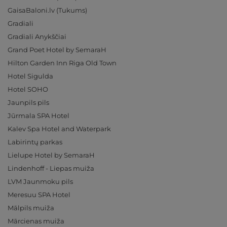
GaisaBaloni.lv (Tukums)
Gradiali
Gradiali Anykščiai
Grand Poet Hotel by SemaraH
Hilton Garden Inn Riga Old Town
Hotel Sigulda
Hotel SOHO
Jaunpils pils
Jūrmala SPA Hotel
Kalev Spa Hotel and Waterpark
Labirintų parkas
Lielupe Hotel by SemaraH
Lindenhoff - Liepas muiža
LVM Jaunmoku pils
Meresuu SPA Hotel
Mālpils muiža
Mārcienas muiža