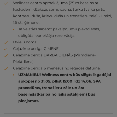
Wellness centra apmeklējums (25 m baseins ar
kaskādēm, džakuzi, somu sauna, turku tvaika pirts,
kontrastu duša, krievu duša un trenažieru zāle) - 1 reizi,
1,5 st., ģimenei;
Ja vēlaties saņemt pakalpojumu piektdienās,
obligāta iepriekšēja rezervācija;
Dvieļu noma;
Ceļazīme derīga ĢIMENEI;
Ceļazīme derīga DARBA DIENĀS (Pirmdiena-
Piektdiena);
Ceļazīme derīga 6 mēnešus no iegādes datuma.
UZMANĪBU! Wellness centrs būs slēgts ikgadējai
apkopei no 31.05. plkst 15:00 līdz 14.06. SPA
procedūras, trenažieru zāle un āra
baseins(atkarībā no laikapstākļiem) būs
pieejamas.