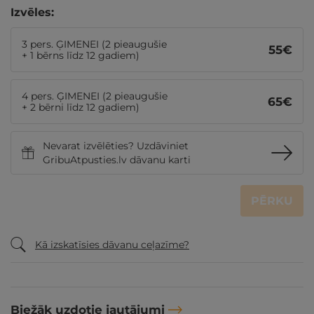
Izvēles:
3 pers. ĢIMENEI (2 pieaugušie
55
€
+ 1 bērns līdz 12 gadiem)
4 pers. ĢIMENEI (2 pieaugušie
65
€
+ 2 bērni līdz 12 gadiem)
Nevarat izvēlēties? Uzdāviniet
GribuAtpusties.lv dāvanu karti
PĒRKU
Kā izskatīsies dāvanu ceļazīme?
Biežāk uzdotie jautājumi