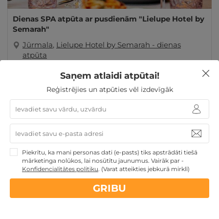
Dienas SPA atpūta ar pusdienām "Lielupe Hotel by
Semarah"
Jūrmala
,
Lielupe Hotel by Semarah - dienas
atpūta
Saņem atlaidi atpūtai!
GRIBU
45€
Reģistrējies un atpūties vēl izdevīgāk
Dienas Spa
Dāvanas Sieviešu dienā
Dāvanas
ģimenei
3 personu ĢIMENEI
4 personu ĢIMENEI
Ģimenes atpūta
Piekrītu, ka mani personas dati (e-pasts) tiks apstrādāti tiešā
mārketinga nolūkos, lai nosūtītu jaunumus. Vairāk par -
Konfidencialitātes politiku
.
(Varat atteikties jebkurā mirklī)
GRIBU
Nekādas
apkalpošanas un administrācijas
maksas