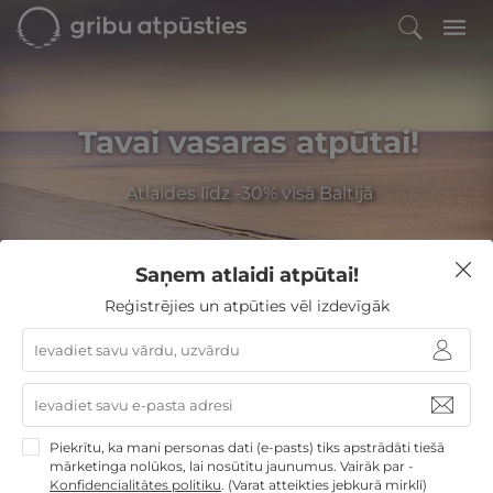
Tavai vasaras atpūtai!
Atlaides līdz -30% visā Baltijā
Saņem atlaidi atpūtai!
Filtrēt
Reģistrējies un atpūties vēl izdevīgāk
GribuAtpusties
»
Latvija
»
Viesnīcas Jūrmalā
Viesnīcas Jūrmalā
Izvēlieties no
69
GribuAtpusties.lv atpūtas
Piekrītu, ka mani personas dati (e-pasts) tiks apstrādāti tiešā
mārketinga nolūkos, lai nosūtītu jaunumus. Vairāk par -
piedāvājumiem
Konfidencialitātes politiku
.
(Varat atteikties jebkurā mirklī)