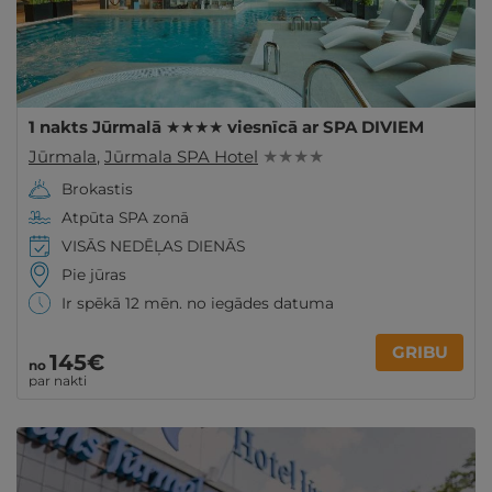
1 nakts Jūrmalā ★★★★ viesnīcā ar SPA DIVIEM
Jūrmala
,
Jūrmala SPA Hotel
★ ★ ★ ★
Brokastis
Atpūta SPA zonā
VISĀS NEDĒĻAS DIENĀS
Pie jūras
Ir spēkā 12 mēn. no iegādes datuma
GRIBU
145€
no
par nakti