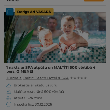
Derīgs Arī VASARĀ
1 nakts ar SPA atpūtu un MALTĪTI 50€ vērtībā 4
pers. ĢIMENEI
Jūrmala
,
Baltic Beach Hotel & SPA
★ ★ ★ ★ ★
Brokastis ar skatu uz jūru
Maltīte restorānā 50€ vērtībā
Atpūta SPA zonā
Ir spēkā līdz 30.12.2026