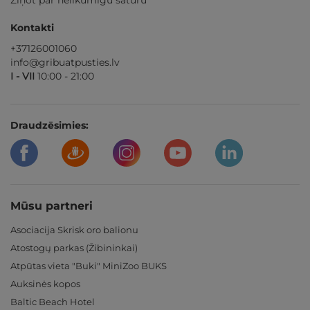
Kontakti
+37126001060
info@gribuatpusties.lv
I - VII
10:00 - 21:00
Draudzēsimies:
Mūsu partneri
Asociacija Skrisk oro balionu
Atostogų parkas (Žibininkai)
Atpūtas vieta "Buki" MiniZoo BUKS
Auksinės kopos
Baltic Beach Hotel