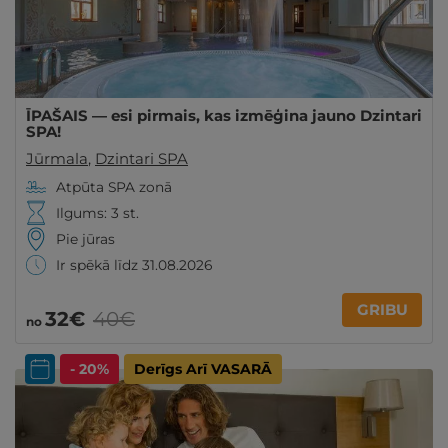
ĪPAŠAIS — esi pirmais, kas izmēģina jauno Dzintari
SPA!
Jūrmala
,
Dzintari SPA
Atpūta SPA zonā
Ilgums: 3 st.
Pie jūras
Ir spēkā līdz 31.08.2026
GRIBU
32€
40€
no
- 20%
Derīgs Arī VASARĀ