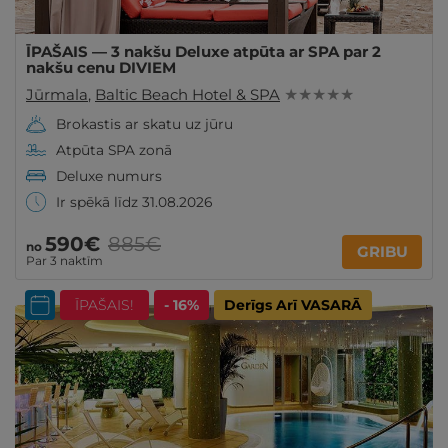
ĪPAŠAIS — 3 nakšu Deluxe atpūta ar SPA par 2
nakšu cenu DIVIEM
Jūrmala
,
Baltic Beach Hotel & SPA
★ ★ ★ ★ ★
Brokastis ar skatu uz jūru
Atpūta SPA zonā
Deluxe numurs
Ir spēkā līdz 31.08.2026
590€
885€
no
GRIBU
Par 3 naktīm
ĪPAŠAIS!
- 16%
Derīgs Arī VASARĀ