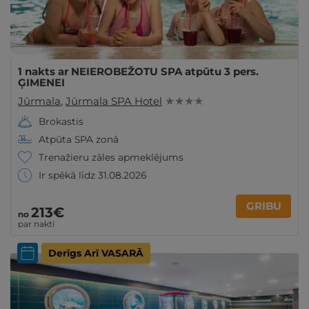
1 nakts ar NEIEROBEŽOTU SPA atpūtu 3 pers.
ĢIMENEI
Jūrmala
,
Jūrmala SPA Hotel
★ ★ ★ ★
Brokastis
Atpūta SPA zonā
Trenažieru zāles apmeklējums
Ir spēkā līdz 31.08.2026
GRIBU
213€
no
par nakti
Derīgs Arī VASARĀ