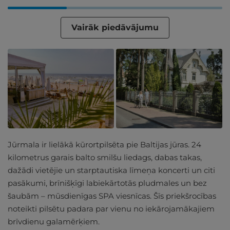
Vairāk piedāvājumu
Jūrmala ir lielākā kūrortpilsēta pie Baltijas jūras. 24
kilometrus garais balto smilšu liedags, dabas takas,
dažādi vietējie un starptautiska līmeņa koncerti un citi
pasākumi, brīnišķīgi labiekārtotās pludmales un bez
šaubām – mūsdienīgas SPA viesnīcas. Šīs priekšrocības
noteikti pilsētu padara par vienu no iekārojamākajiem
brīvdienu galamērķiem.