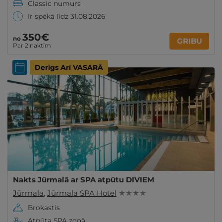
Classic numurs
Ir spēkā līdz 31.08.2026
350€
no
GRIBU
Par 2 naktīm
Derīgs Arī VASARĀ
Nakts Jūrmalā ar SPA atpūtu DIVIEM
Jūrmala
,
Jūrmala SPA Hotel
★ ★ ★ ★
Brokastis
Atpūta SPA zonā