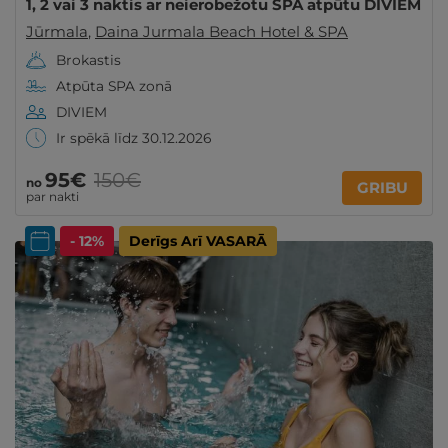
1, 2 vai 3 naktis ar neierobežotu SPA atpūtu DIVIEM
Jūrmala
,
Daina Jurmala Beach Hotel & SPA
Brokastis
Atpūta SPA zonā
DIVIEM
Ir spēkā līdz 30.12.2026
95€
150€
no
GRIBU
par nakti
- 12%
Derīgs Arī VASARĀ