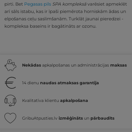
pirti. Bet
Pegasas pils
SPA kompleksā
varēsiet apmeklēt
arī sāls istabu, kas ir īpaši piemērota horniskām ādas un
elpošanas ceļu saslimšanām. Turklāt jaunai pieredzei -
kompleksa baseins ir bagātināts ar ozonu.
Nekādas
apkalpošanas un administrācijas
maksas
14 dienu
naudas atmaksas garantija
Kvalitatīva klientu
apkalpošana
GribuAtpusties.lv
izmēģināts
un
pārbaudīts