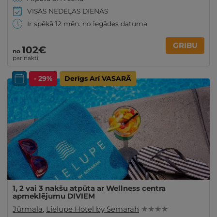
VISĀS NEDĒĻAS DIENĀS
Ir spēkā 12 mēn. no iegādes datuma
GRIBU
102€
no
par nakti
- 29%
Derīgs Arī VASARĀ
1, 2 vai 3 nakšu atpūta ar Wellness centra
apmeklējumu DIVIEM
Jūrmala
,
Lielupe Hotel by Semarah
★ ★ ★ ★