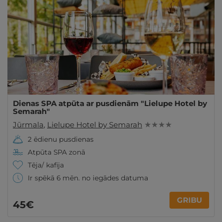
Dienas SPA atpūta ar pusdienām "Lielupe Hotel by
Semarah"
Jūrmala
,
Lielupe Hotel by Semarah
★ ★ ★ ★
2 ēdienu pusdienas
Atpūta SPA zonā
Tēja/ kafija
Ir spēkā 6 mēn. no iegādes datuma
GRIBU
45€