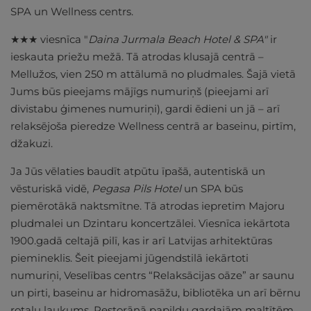
SPA un Wellness centrs.
★★★ viesnīca "
Daina Jurmala Beach Hotel & SPA"
ir
ieskauta priežu mežā. Tā atrodas klusajā centrā –
Mellužos, vien 250 m attālumā no pludmales. Šajā vietā
Jums būs pieejams mājīgs numuriņš (pieejami arī
divistabu ģimenes numuriņi), gardi ēdieni un jā – arī
relaksējoša pieredze Wellness centrā ar baseinu, pirtīm,
džakuzi.
Ja Jūs vēlaties baudīt atpūtu īpašā, autentiskā un
vēsturiskā vidē,
Pegasa Pils Hotel
un SPA būs
piemērotākā naktsmītne. Tā atrodas iepretim Majoru
pludmalei un Dzintaru koncertzālei. Viesnīca iekārtota
1900.gadā celtajā pilī, kas ir arī Latvijas arhitektūras
piemineklis. Šeit pieejami jūgendstilā iekārtoti
numuriņi, Veselības centrs “Relaksācijas oāze” ar saunu
un pirti, baseinu ar hidromasāžu, bibliotēka un arī bērnu
rotaļu laukums. Restorānā papildu gardajām maltītēm