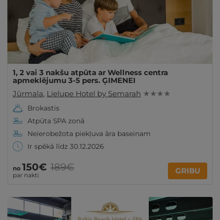
1, 2 vai 3 nakšu atpūta ar Wellness centra
apmeklējumu 3-5 pers. ĢIMENEI
Jūrmala
,
Lielupe Hotel by Semarah
★ ★ ★ ★
Brokastis
Atpūta SPA zonā
Neierobežota piekļuva āra baseinam
Ir spēkā līdz 30.12.2026
150€
189€
no
GRIBU
par nakti