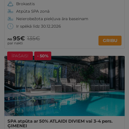
Brokastis
Atpūta SPA zonā
Neierobežota piekļuva āra baseinam
Ir spēkā līdz 30.12.2026
95€
135€
no
GRIBU
par nakti
ĪPAŠAIS!
- 50%
SPA atpūta ar 50% ATLAIDI DIVIEM vai 3-4 pers.
ĢIMENEI