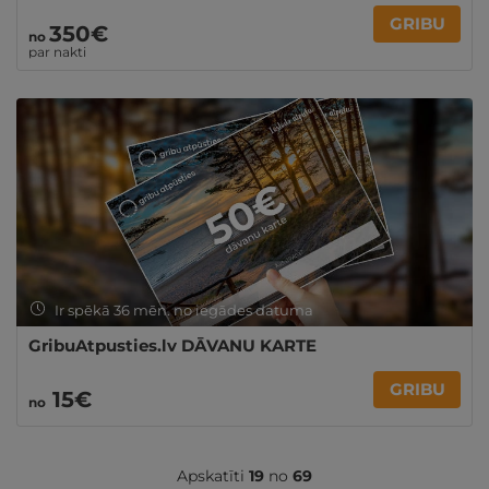
GRIBU
350€
no
par nakti
Ir spēkā 36 mēn. no iegādes datuma
GribuAtpusties.lv DĀVANU KARTE
GRIBU
15€
no
Apskatīti
19
no
69