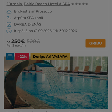
Jūrmala
,
Baltic Beach Hotel & SPA
★ ★ ★ ★ ★
Brokastis ar Prosecco
Atpūta SPA zonā
DARBA DIENĀS
Ir spēkā no 01.09.2026 līdz 30.12.2026
250€
500€
no
GRIBU
Par 2 naktīm
- 22%
Derīgs Arī VASARĀ