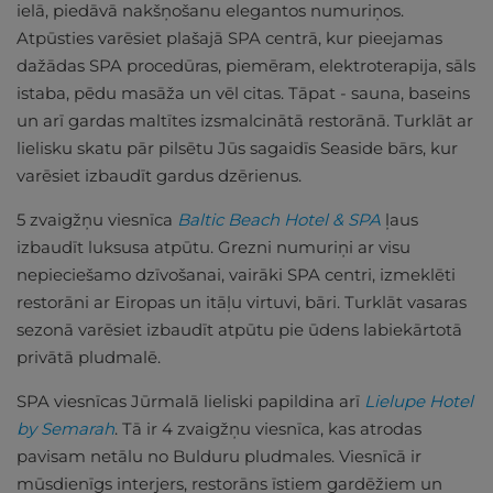
ielā, piedāvā nakšņošanu elegantos numuriņos.
Atpūsties varēsiet plašajā SPA centrā, kur pieejamas
dažādas SPA procedūras, piemēram, elektroterapija, sāls
istaba, pēdu masāža un vēl citas. Tāpat - sauna, baseins
un arī gardas maltītes izsmalcinātā restorānā. Turklāt ar
lielisku skatu pār pilsētu Jūs sagaidīs Seaside bārs, kur
varēsiet izbaudīt gardus dzērienus.
5 zvaigžņu viesnīca
Baltic Beach Hotel & SPA
ļaus
izbaudīt luksusa atpūtu. Grezni numuriņi ar visu
nepieciešamo dzīvošanai, vairāki SPA centri, izmeklēti
restorāni ar Eiropas un itāļu virtuvi, bāri. Turklāt vasaras
sezonā varēsiet izbaudīt atpūtu pie ūdens labiekārtotā
privātā pludmalē.
SPA viesnīcas Jūrmalā lieliski papildina arī
Lielupe Hotel
by Semarah
. Tā ir 4 zvaigžņu viesnīca, kas atrodas
pavisam netālu no Bulduru pludmales. Viesnīcā ir
mūsdienīgs interjers, restorāns īstiem gardēžiem un