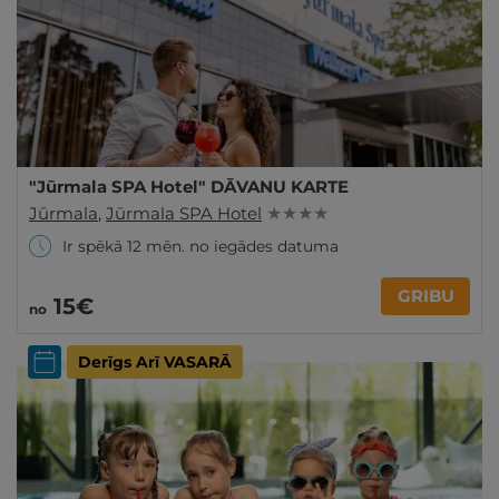
"Jūrmala SPA Hotel" DĀVANU KARTE
Jūrmala
,
Jūrmala SPA Hotel
★ ★ ★ ★
Ir spēkā 12 mēn. no iegādes datuma
GRIBU
15€
no
Derīgs Arī VASARĀ