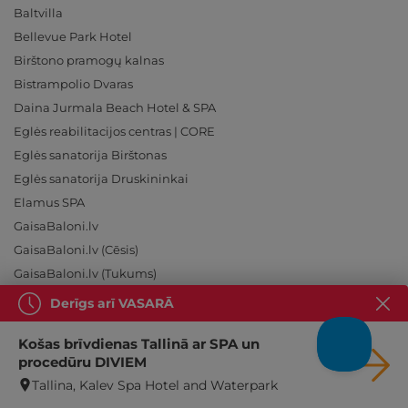
Baltvilla
Bellevue Park Hotel
Birštono pramogų kalnas
Bistrampolio Dvaras
Daina Jurmala Beach Hotel & SPA
Eglės reabilitacijos centras | CORE
Eglės sanatorija Birštonas
Eglės sanatorija Druskininkai
Elamus SPA
GaisaBaloni.lv
GaisaBaloni.lv (Cēsis)
GaisaBaloni.lv (Tukums)
Gradiali
Derīgs arī VASARĀ
Gradiali Anykščiai
Košas brīvdienas Tallinā ar SPA un
Grand Poet Hotel by SemaraH
procedūru DIVIEM
Hilton Garden Inn Riga Old Town
Tallina, Kalev Spa Hotel and Waterpark
Hotel Sigulda