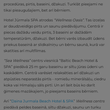
procedūras, pirtis, baseini, džakuzi. Turklāt pieejami ne
tikai pieaugušajiem, bet arī bērniem.
Hotel Jūrmala SPA atrodas
“Wellness Oasis”
. Tas izceļas
ar daudzveidīgo pirts un saunu piedāvājumu. Centrā ir
piecas dažādu veidu pirtis, 3 baseini ar dažādām
temperatūrām, džakuzi. Bet bērni varēs izbaudīt ūdens
priekus baseinā ar slidkalniņu un bērnu saunā, kurā var
skatīties arī multfilmas.
“Sea Wellness”
centrs viesnīcā “Baltic Beach Hotel &
SPA” piedāvā 25 m garu baseinu ar siltu jūras ūdeni un
kaskādēm. Centrā varēsiet relaksēties arī džakuzi un
atpūsties neparastās pirtīs - romiešu minerālsāļu, ciedru
koka vai Himalaju sāls pirtī. Un arī šeit būs ko darīt
ģimenes mazākajiem, jo pieejams baseins bērniem.
Arī “
Daina Jurmala Beach Hotel & SPA
”
Wellness centrs
piedāvā peldes baseinā, siltu džakuzi, saunu un turku