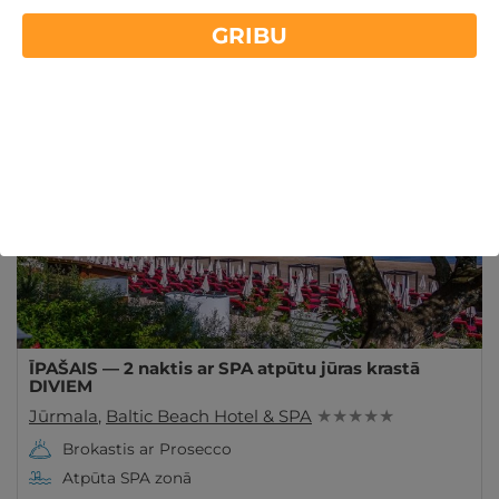
Viesnīcas Jūrmalā liks Jums sajust kūrorta īsto
GRIBU
dzīves garšu! Ieplāno brīvdienas iecienītākajā
Lasīt vairāk
kūrorta pilsētā Latvijā! Rezervē numuriņu!
ĪPAŠAIS!
Derīgs Arī VASARĀ
ĪPAŠAIS — 2 naktis ar SPA atpūtu jūras krastā
DIVIEM
Jūrmala
,
Baltic Beach Hotel & SPA
★ ★ ★ ★ ★
Brokastis ar Prosecco
Atpūta SPA zonā