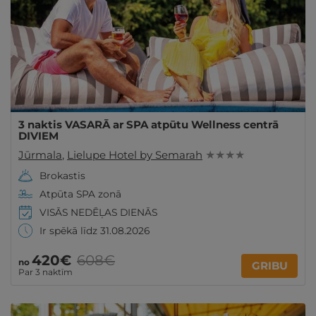
3 naktis VASARĀ ar SPA atpūtu Wellness centrā
DIVIEM
Jūrmala
,
Lielupe Hotel by Semarah
★ ★ ★ ★
Brokastis
Atpūta SPA zonā
VISĀS NEDĒĻAS DIENĀS
Ir spēkā līdz 31.08.2026
420€
608€
no
GRIBU
Par 3 naktīm