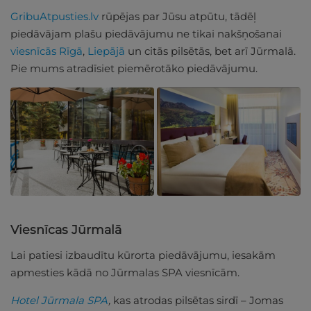
GribuAtpusties.lv
rūpējas par Jūsu atpūtu, tādēļ
piedāvājam plašu piedāvājumu ne tikai nakšņošanai
viesnīcās Rīgā
,
Liepājā
un citās pilsētās, bet arī Jūrmalā.
Pie mums atradīsiet piemērotāko piedāvājumu.
Viesnīcas Jūrmalā
Lai patiesi izbaudītu kūrorta piedāvājumu, iesakām
apmesties kādā no Jūrmalas SPA viesnīcām.
Hotel Jūrmala SPA
,
kas atrodas pilsētas sirdī – Jomas