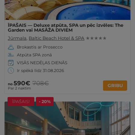
ĪPAŠAIS — Deluxe atpūta, SPA un pēc izvēles: The
Garden vai MASĀŽA DIVIEM
Jūrmala
,
Baltic Beach Hotel & SPA
★ ★ ★ ★ ★
Brokastis ar Prosecco
Atpūta SPA zonā
VISĀS NEDĒĻAS DIENĀS
Ir spēkā līdz 31.08.2026
590€
708€
no
GRIBU
Par 2 naktīm
ĪPAŠAIS!
- 20%