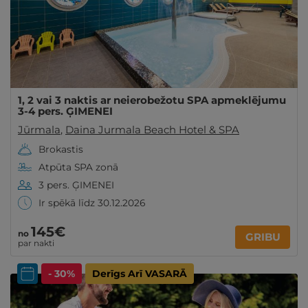
1, 2 vai 3 naktis ar neierobežotu SPA apmeklējumu
3-4 pers. ĢIMENEI
Jūrmala
,
Daina Jurmala Beach Hotel & SPA
Brokastis
Atpūta SPA zonā
3 pers. ĢIMENEI
Ir spēkā līdz 30.12.2026
145€
no
GRIBU
par nakti
- 30%
Derīgs Arī VASARĀ