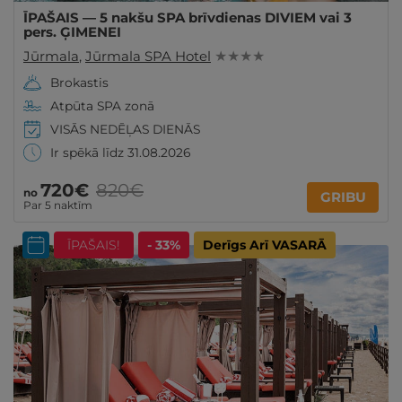
ĪPAŠAIS — 5 nakšu SPA brīvdienas DIVIEM vai 3
pers. ĢIMENEI
Jūrmala
,
Jūrmala SPA Hotel
★ ★ ★ ★
Brokastis
Atpūta SPA zonā
VISĀS NEDĒĻAS DIENĀS
Ir spēkā līdz 31.08.2026
720€
820€
no
GRIBU
Par 5 naktīm
ĪPAŠAIS!
- 33%
Derīgs Arī VASARĀ