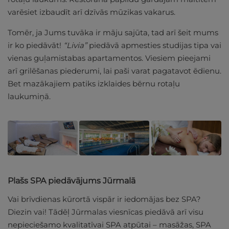
varēsiet izbaudīt arī dzīvās mūzikas vakarus.
Tomēr, ja Jums tuvāka ir māju sajūta, tad arī šeit mums
ir ko piedāvāt!
“Livia”
piedāvā apmesties studijas tipa vai
vienas guļamistabas apartamentos. Viesiem pieejami
arī grilēšanas piederumi, lai paši varat pagatavot ēdienu.
Bet mazākajiem patiks izklaides bērnu rotaļu
laukumiņā.
Plašs SPA piedāvājums Jūrmalā
Vai brīvdienas kūrortā vispār ir iedomājas bez SPA?
Diezin vai! Tādēļ Jūrmalas viesnīcas piedāvā arī visu
nepieciešamo kvalitatīvai SPA atpūtai – masāžas, SPA