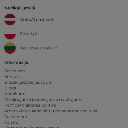
Ne tikai Latvijā
GribuAtpusties.lv
Emoti.pl
NoriuNoriuNoriu.lt
Informācija
Par mums
Kontakti
Biežāk uzdotie jautājumi
Blogs
Noteikumi
Pakalpojumu piedāvājumu izvietojums
Konfidencialitātes politika
Amata vietas kandidātu personas datu politika
Partneriem
Karjera
Ziņot par nelikumīgu saturu