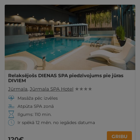
Relaksējošs DIENAS SPA piedzīvojums pie jūras
DIVIEM
Jūrmala
,
Jūrmala SPA Hotel
★ ★ ★ ★
Masāža pēc izvēles
Atpūta SPA zonā
Ilgums: 110 min.
Ir spēkā 12 mēn. no iegādes datuma
GRIBU
120€