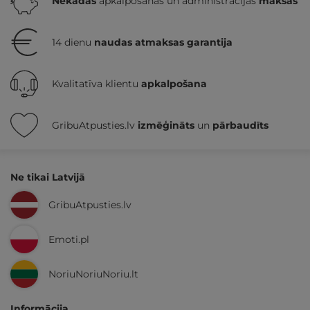
Nekādas
apkalpošanas un administrācijas
maksas
14 dienu
naudas atmaksas garantija
Kvalitatīva klientu
apkalpošana
GribuAtpusties.lv
izmēģināts
un
pārbaudīts
Ne tikai Latvijā
GribuAtpusties.lv
Emoti.pl
NoriuNoriuNoriu.lt
Informācija