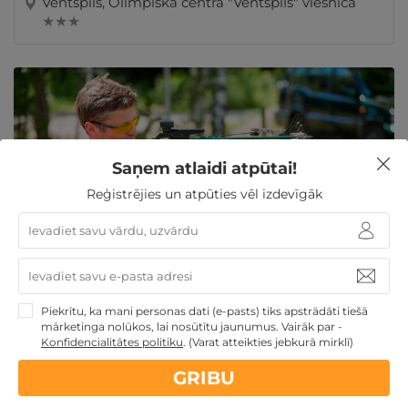
Ventspils, Olimpiskā centra "Ventspils" viesnīca
★ ★ ★
Saņem atlaidi atpūtai!
Reģistrējies un atpūties vēl izdevīgāk
Angļu garais loks + arbalets vai citi ieroči DIVIEM
Ogres nov., Aktīvās atpūtas centrs "AKOTI"
Piekrītu, ka mani personas dati (e-pasts) tiks apstrādāti tiešā
mārketinga nolūkos, lai nosūtītu jaunumus. Vairāk par -
Konfidencialitātes politiku
.
(Varat atteikties jebkurā mirklī)
GRIBU