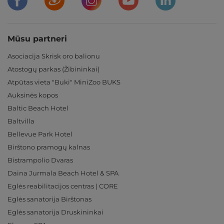
Mūsu partneri
Asociacija Skrisk oro balionu
Atostogų parkas (Žibininkai)
Atpūtas vieta "Buki" MiniZoo BUKS
Auksinės kopos
Baltic Beach Hotel
Baltvilla
Bellevue Park Hotel
Birštono pramogų kalnas
Bistrampolio Dvaras
Daina Jurmala Beach Hotel & SPA
Eglės reabilitacijos centras | CORE
Eglės sanatorija Birštonas
Eglės sanatorija Druskininkai