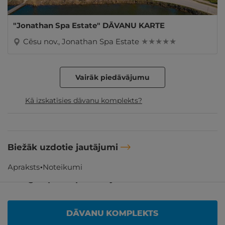
"Jonathan Spa Estate" DĀVANU KARTE
Cēsu nov., Jonathan Spa Estate
★ ★ ★ ★ ★
Vairāk piedāvājumu
Kā izskatīsies dāvanu komplekts?
Biežāk uzdotie jautājumi
Apraksts
Noteikumi
Līdzīgi atpūtas piedāvājumi