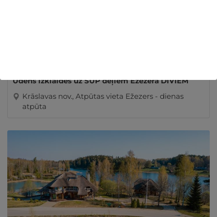
Ūdens izklaides uz SUP dēļiem Ežezerā DIVIEM
Krāslavas nov., Atpūtas vieta Ežezers - dienas
atpūta