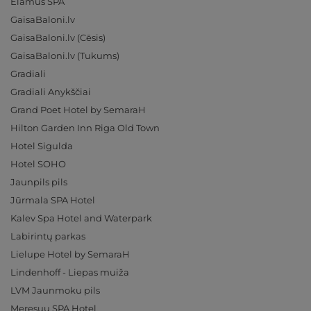
Elamus SPA
GaisaBaloni.lv
GaisaBaloni.lv (Cēsis)
GaisaBaloni.lv (Tukums)
Gradiali
Gradiali Anykščiai
Grand Poet Hotel by SemaraH
Hilton Garden Inn Riga Old Town
Hotel Sigulda
Hotel SOHO
Jaunpils pils
Jūrmala SPA Hotel
Kalev Spa Hotel and Waterpark
Labirintų parkas
Lielupe Hotel by SemaraH
Lindenhoff - Liepas muiža
LVM Jaunmoku pils
Meresuu SPA Hotel