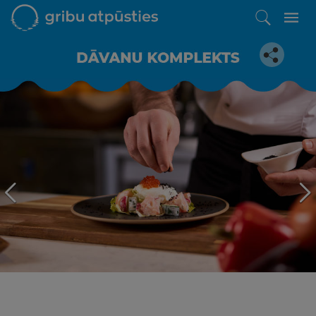
Iepatikās šis piedāvājums?
Līdz brīnišķīgai atpūtai atlikuši tikai daži soļi
PĒRKU