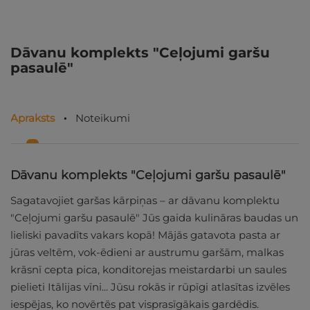
Dāvanu komplekts "Ceļojumi garšu
pasaulē"
Apraksts
Noteikumi
Dāvanu komplekts "Ceļojumi garšu pasaulē"
Sagatavojiet garšas kārpiņas – ar dāvanu komplektu
"Ceļojumi garšu pasaulē" Jūs gaida kulināras baudas un
lieliski pavadīts vakars kopā! Mājās gatavota pasta ar
jūras veltēm, vok-ēdieni ar austrumu garšām, malkas
krāsnī cepta pica, konditorejas meistardarbi un saules
pielieti Itālijas vīni... Jūsu rokās ir rūpīgi atlasītas izvēles
iespējas, ko novērtēs pat visprasīgākais gardēdis.