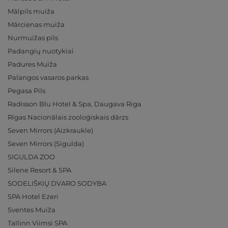
Mālpils muiža
Mārcienas muiža
Nurmuižas pils
Padangių nuotykiai
Padures Muiža
Palangos vasaros parkas
Pegasa Pils
Radisson Blu Hotel & Spa, Daugava Riga
Rīgas Nacionālais zooloģiskais dārzs
Seven Mirrors (Aizkraukle)
Seven Mirrors (Sigulda)
SIGULDA ZOO
Silene Resort & SPA
SODELIŠKIŲ DVARO SODYBA
SPA Hotel Ezeri
Sventes Muiža
Tallinn Viimsi SPA