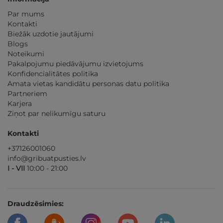
Par mums
Kontakti
Biežāk uzdotie jautājumi
Blogs
Noteikumi
Pakalpojumu piedāvājumu izvietojums
Konfidencialitātes politika
Amata vietas kandidātu personas datu politika
Partneriem
Karjera
Ziņot par nelikumīgu saturu
Kontakti
+37126001060
info@gribuatpusties.lv
I - VII
10:00 - 21:00
Draudzēsimies: