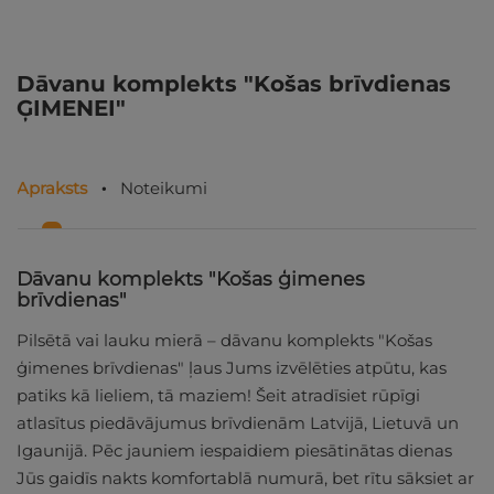
Dāvanu komplekts "Košas brīvdienas
ĢIMENEI"
Apraksts
Noteikumi
Dāvanu komplekts "Košas ģimenes
brīvdienas"
Pilsētā vai lauku mierā – dāvanu komplekts "Košas
ģimenes brīvdienas" ļaus Jums izvēlēties atpūtu, kas
patiks kā lieliem, tā maziem! Šeit atradīsiet rūpīgi
atlasītus piedāvājumus brīvdienām Latvijā, Lietuvā un
Igaunijā. Pēc jauniem iespaidiem piesātinātas dienas
Jūs gaidīs nakts komfortablā numurā, bet rītu sāksiet ar