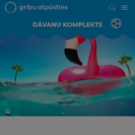
Iepatikās šis piedāvājums?
Līdz brīnišķīgai atpūtai atlikuši tikai daži soļi
PĒRKU