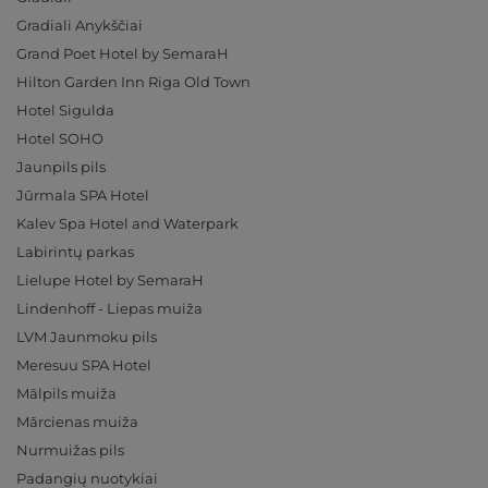
Gradiali Anykščiai
Grand Poet Hotel by SemaraH
Hilton Garden Inn Riga Old Town
Hotel Sigulda
Hotel SOHO
Jaunpils pils
Jūrmala SPA Hotel
Kalev Spa Hotel and Waterpark
Labirintų parkas
Lielupe Hotel by SemaraH
Lindenhoff - Liepas muiža
LVM Jaunmoku pils
Meresuu SPA Hotel
Mālpils muiža
Mārcienas muiža
Nurmuižas pils
Padangių nuotykiai