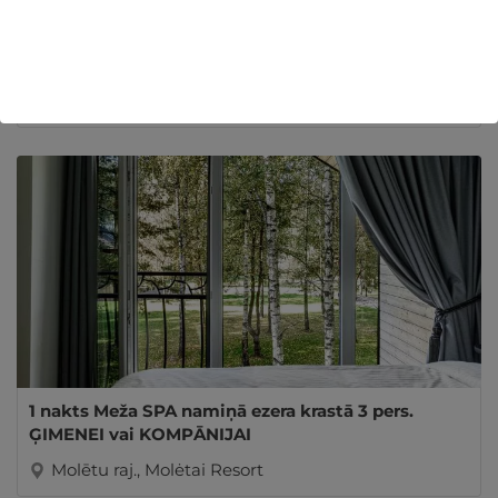
Rīgas kanāla romantika ar Kapteiņa Laivu "Dāvids"
7 pers. KOMPĀNIJAI
Rīga, Kapteiņa Laiva
1 nakts Meža SPA namiņā ezera krastā 3 pers.
ĢIMENEI vai KOMPĀNIJAI
Molētu raj., Molėtai Resort