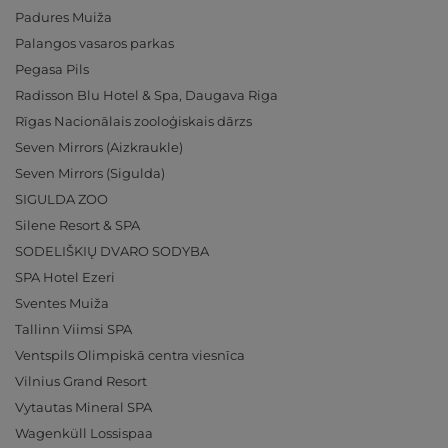
Padures Muiža
Palangos vasaros parkas
Pegasa Pils
Radisson Blu Hotel & Spa, Daugava Riga
Rīgas Nacionālais zooloģiskais dārzs
Seven Mirrors (Aizkraukle)
Seven Mirrors (Sigulda)
SIGULDA ZOO
Silene Resort & SPA
SODELIŠKIŲ DVARO SODYBA
SPA Hotel Ezeri
Sventes Muiža
Tallinn Viimsi SPA
Ventspils Olimpiskā centra viesnīca
Vilnius Grand Resort
Vytautas Mineral SPA
Wagenküll Lossispaa