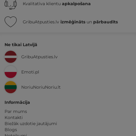
Kvalitatīva klientu
apkalpošana
GribuAtpusties.lv
izmēģināts
un
pārbaudīts
Ne tikai Latvijā
GribuAtpusties.lv
Emoti.pl
NoriuNoriuNoriu.lt
Informācija
Par mums
Kontakti
Biežāk uzdotie jautājumi
Blogs
Noteikumi