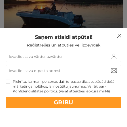
Saņem atlaidi atpūtai!
Ekskursija ar kuteri pa Ežezeru DIVIEM vai
Reģistrējies un atpūties vēl izdevīgāk
KOMPĀNIJAI
Krāslavas nov., Atpūtas vieta Ežezers
Piekrītu, ka mani personas dati (e-pasts) tiks apstrādāti tiešā
mārketinga nolūkos, lai nosūtītu jaunumus. Vairāk par -
Konfidencialitātes politiku
.
(Varat atteikties jebkurā mirklī)
GRIBU