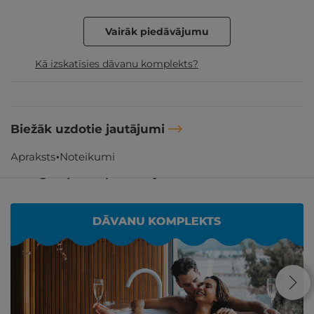
Vairāk piedāvājumu
Kā izskatīsies dāvanu komplekts?
Biežāk uzdotie jautājumi
Apraksts
Noteikumi
Līdzīgi atpūtas piedāvājumi