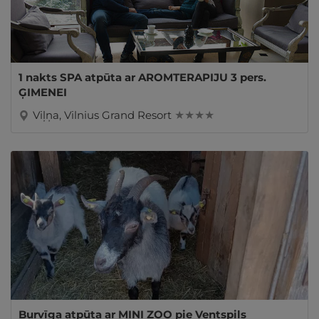
1 nakts SPA atpūta ar AROMTERAPIJU 3 pers.
ĢIMENEI
Viļņa, Vilnius Grand Resort
★ ★ ★ ★
Burvīga atpūta ar MINI ZOO pie Ventspils