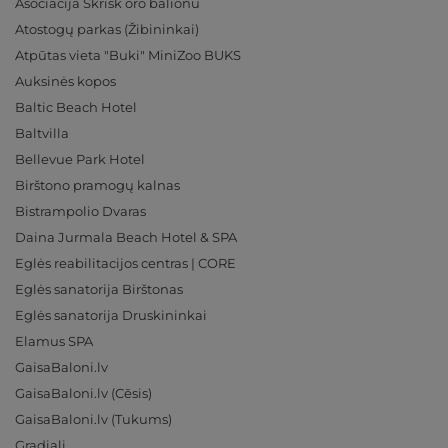
Asociacija Skrisk oro balionu
Atostogų parkas (Žibininkai)
Atpūtas vieta "Buki" MiniZoo BUKS
Auksinės kopos
Baltic Beach Hotel
Baltvilla
Bellevue Park Hotel
Birštono pramogų kalnas
Bistrampolio Dvaras
Daina Jurmala Beach Hotel & SPA
Eglės reabilitacijos centras | CORE
Eglės sanatorija Birštonas
Eglės sanatorija Druskininkai
Elamus SPA
GaisaBaloni.lv
GaisaBaloni.lv (Cēsis)
GaisaBaloni.lv (Tukums)
Gradiali