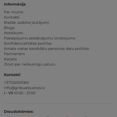
Informācija
Par mums
Kontakti
Biežāk uzdotie jautājumi
Blogs
Noteikumi
Pakalpojumu piedāvājumu izvietojums
Konfidencialitātes politika
Amata vietas kandidātu personas datu politika
Partneriem
Karjera
Ziņot par nelikumīgu saturu
Kontakti
+37126001060
info@gribuatpusties.lv
I - VII
10:00 - 21:00
Draudzēsimies: