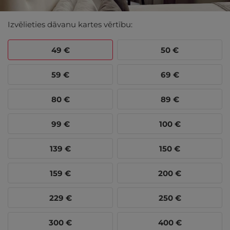
Izvēlieties dāvanu kartes vērtību:
49
€
50
€
59
€
69
€
80
€
89
€
99
€
100
€
139
€
150
€
159
€
200
€
229
€
250
€
300
€
400
€