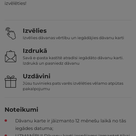
izvēlēties!
Izvēlies
Izvēlies dāvanas vērtību un iegādājies dāvanu karti
Izdrukā
Savā e-pasta kastītē atradīsi iegādāto dāvanu karti.
Izdrukā un pasniedz dāvanu
Uzdāvini
Jūsu tuvinieks pats varēs izvēlēties vēlamo atpūtas
pakalpojumu
Noteikumi
Dāvanu karte ir jāizmanto 12 mēnešu laikā no tās
iegādes datuma;
UZMANĪBU! Dāvanu karti iespējams izmantot tikai