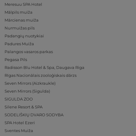
Meresuu SPA Hotel
Mālpils muiža
Mārcienas muiža
Nurmuižas pils
Padangių nuotykiai
Padures Muiža
Palangos vasaros parkas
Pegasa Pils
Radisson Blu Hotel & Spa, Daugava Riga
Rīgas Nacionālais zooloģiskais dārzs
Seven Mirrors (Aizkraukle)
Seven Mirrors (Sigulda)
SIGULDA ZOO
Silene Resort & SPA
SODELIŠKIŲ DVARO SODYBA
SPA Hotel Ezeri
Sventes Muiža