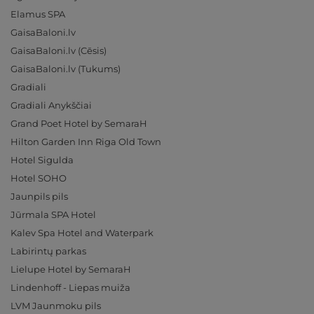
Elamus SPA
GaisaBaloni.lv
GaisaBaloni.lv (Cēsis)
GaisaBaloni.lv (Tukums)
Gradiali
Gradiali Anykščiai
Grand Poet Hotel by SemaraH
Hilton Garden Inn Riga Old Town
Hotel Sigulda
Hotel SOHO
Jaunpils pils
Jūrmala SPA Hotel
Kalev Spa Hotel and Waterpark
Labirintų parkas
Lielupe Hotel by SemaraH
Lindenhoff - Liepas muiža
LVM Jaunmoku pils