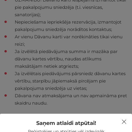
pie pakalpojumu sniedzēja (t.i. viesnīcas,
sanatorijas);
Nepieciešama iepriekšēja rezervācija, izmantojot
pakalpojumu sniedzēja norādītos kontaktus;
Ar vienu Dāvanu karti var norēķināties tikai vienu
reizi;
Ja izvēlētā piedāvājuma summa ir mazāka par
dāvanu kartes vērtību, naudas atlikums
maksātājam netiek atgriezts;
Ja izvēlētais piedāvājums pārsniedz dāvanu kartes
vērtību, starpību jāpiemaksā pircējam pie
pakalpojuma sniedzēja uz vietas;
Dāvana nav atmaksājama un nav apmaināma pret
skaidru naudu.
Saņem atlaidi atpūtai!
Reģistrējies un atpūties vēl izdevīgāk