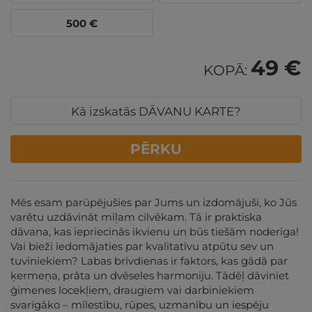
500
€
49 €
KOPĀ:
Kā izskatās DĀVANU KARTE?
PĒRKU
Mēs esam parūpējušies par Jums un izdomājuši, ko Jūs
varētu uzdāvināt mīļam cilvēkam. Tā ir praktiska
dāvana, kas iepriecinās ikvienu un būs tiešām noderīga!
Vai bieži iedomājaties par kvalitatīvu atpūtu sev un
tuviniekiem? Labas brīvdienas ir faktors, kas gādā par
ķermeņa, prāta un dvēseles harmoniju. Tādēļ dāviniet
ģimenes locekļiem, draugiem vai darbiniekiem
svarīgāko – mīlestību, rūpes, uzmanību un iespēju