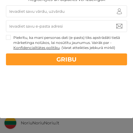
Nekādas
apkalpošanas un administrācijas
maksas
14 dienu
naudas atmaksas garantija
Piekrītu, ka mani personas dati (e-pasts) tiks apstrādāti tiešā
Kvalitatīva klientu
apkalpošana
mārketinga nolūkos, lai nosūtītu jaunumus. Vairāk par -
Konfidencialitātes politiku
.
(Varat atteikties jebkurā mirklī)
GRIBU
GribuAtpusties.lv
izmēģināts
un
pārbaudīts
Ne tikai Latvijā
GribuAtpusties.lv
Emoti.pl
NoriuNoriuNoriu.lt