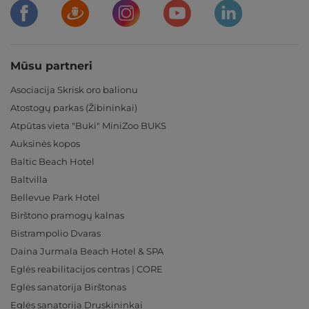
Mūsu partneri
Asociacija Skrisk oro balionu
Atostogų parkas (Žibininkai)
Atpūtas vieta "Buki" MiniZoo BUKS
Auksinės kopos
Baltic Beach Hotel
Baltvilla
Bellevue Park Hotel
Birštono pramogų kalnas
Bistrampolio Dvaras
Daina Jurmala Beach Hotel & SPA
Eglės reabilitacijos centras | CORE
Eglės sanatorija Birštonas
Eglės sanatorija Druskininkai