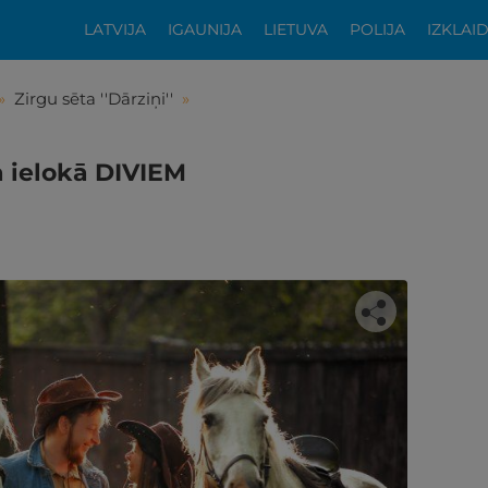
LATVIJA
IGAUNIJA
LIETUVA
POLIJA
IZKLAI
»
Zirgu sēta ''Dārziņi''
»
a ielokā DIVIEM
tikās šis piedāvājums?
ķīgai atpūtai atlikuši tikai daži soļi