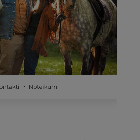
PĒRKU
ontakti
Noteikumi