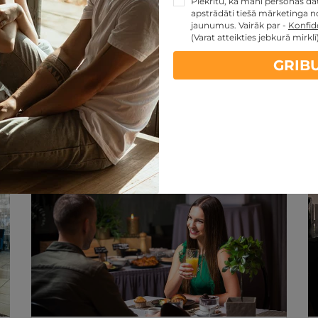
Piekrītu, ka mani personas dati
apstrādāti tiešā mārketinga no
jaunumus. Vairāk par -
Konfide
(Varat atteikties jebkurā mirklī
GRIB
artes piedāvājumi:
kartes TOP piedāvājumus
ti
Noteikumi