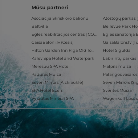
Mūsu partneri
Asociacija Skrisk oro balionu
Atostogų parkas (
Baltvilla
Bellevue Park Ho
Eglės reabilitacijos centras | CORE
Eglės sanatorija 
GaisaBaloni.lv (Cēsis)
GaisaBaloni.lv (
Hilton Garden Inn Riga Old Town
Hotel Sigulda
Kalev Spa Hotel and Waterpark
Labirintų parkas
Meresuu SPA Hotel
Mālpils muiža
Padures Muiža
Palangos vasaros
Seven Mirrors (Aizkraukle)
Seven Mirrors (Si
SPA Hotel Ezeri
Sventes Muiža
Vytautas Mineral SPA
Wagenküll Lossi