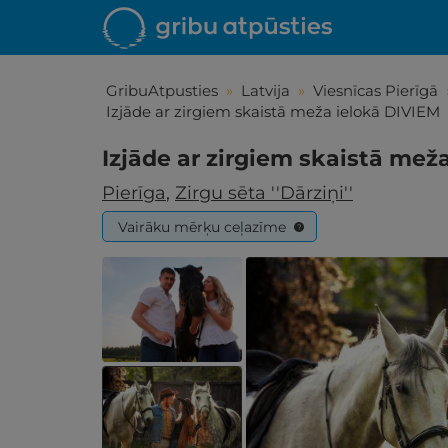
GribuAtpusties
»
Latvija
»
Viesnīcas Pierīgā
Izjāde ar zirgiem skaistā meža ielokā DIVIEM
Izjāde ar zirgiem skaistā mež
Pierīga
,
Zirgu sēta ''Dārziņi''
Vairāku mērķu ceļazīme
?
Iepa
Līdz brīniš