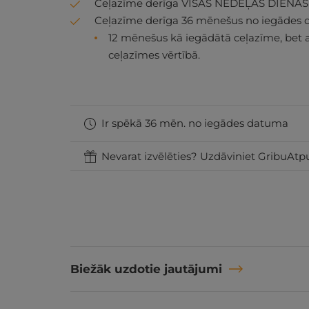
Ceļazīme derīga VISĀS NEDĒĻAS DIENĀS (
Ceļazīme derīga 36 mēnešus no iegādes 
12 mēnešus kā iegādātā ceļazīme, bet 
ceļazīmes vērtībā.
Ir spēkā 36 mēn. no iegādes datuma
Nevarat izvēlēties? Uzdāviniet GribuAtpu
Biežāk uzdotie jautājumi