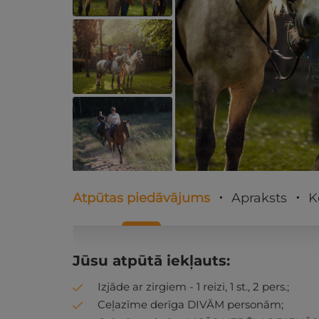
Atpūtas piedāvājums
Apraksts
K
Jūsu atpūtā iekļauts:
Izjāde ar zirgiem - 1 reizi, 1 st., 2 pers.;
Ceļazīme derīga DIVĀM personām;