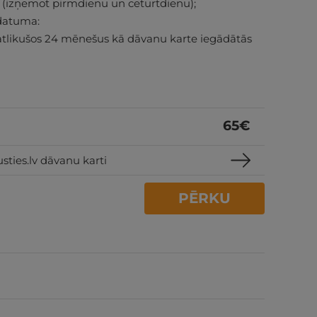
izņemot pirmdienu un ceturtdienu);
datuma:
atlikušos 24 mēnešus kā dāvanu karte iegādātās
65
€
sties.lv dāvanu karti
PĒRKU