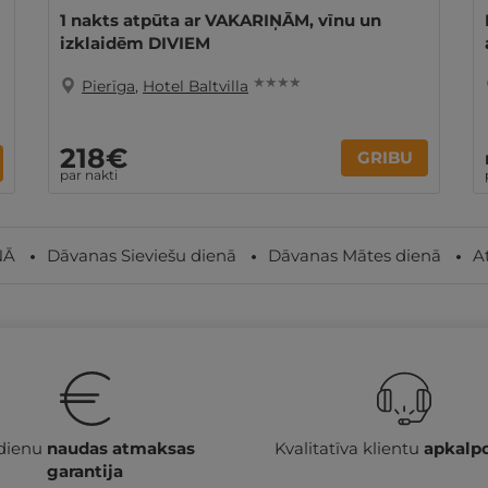
1 nakts atpūta ar VAKARIŅĀM, vīnu un
izklaidēm DIVIEM
★ ★ ★ ★
Pierīga
,
Hotel Baltvilla
218€
GRIBU
par nakti
NĀ
Dāvanas Sieviešu dienā
Dāvanas Mātes dienā
A
 dienu
naudas atmaksas
Kvalitatīva klientu
apkalp
garantija