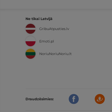
Ne tikai Latvijā
GribuAtpusties.lv
Emoti.pl
NoriuNoriuNoriu.lt
Draudzēsimies: