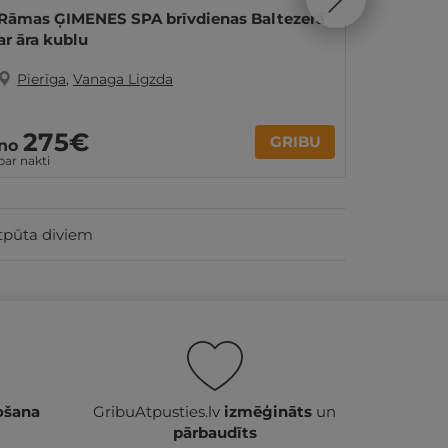
Rāmas ĢIMENES SPA brīvdienas Baltezerā
"Vanag
ar āra kublu
Pierīga
,
Vanaga Ligzda
Pierī
275€
GRIBU
15
no
no
par nakti
tpūta diviem
ošana
GribuAtpusties.lv
izmēģināts
un
pārbaudīts