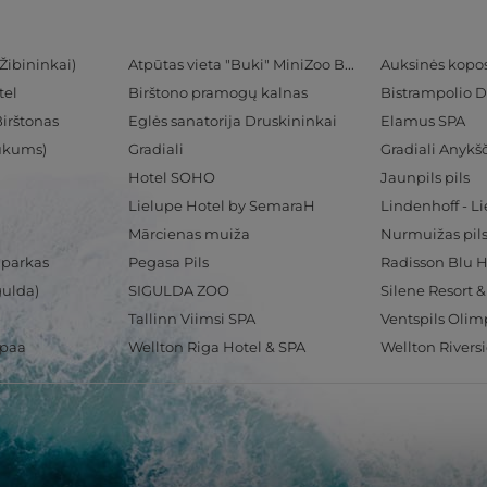
Žibininkai)
Atpūtas vieta "Buki" MiniZoo BUKS
Auksinės kopo
tel
Birštono pramogų kalnas
Bistrampolio D
Birštonas
Eglės sanatorija Druskininkai
Elamus SPA
Tukums)
Gradiali
Gradiali Anykšč
Hotel SOHO
Jaunpils pils
Lielupe Hotel by SemaraH
Lindenhoff - L
Mārcienas muiža
Nurmuižas pil
 parkas
Pegasa Pils
gulda)
SIGULDA ZOO
Silene Resort 
Tallinn Viimsi SPA
spaa
Wellton Riga Hotel & SPA
Wellton Rivers