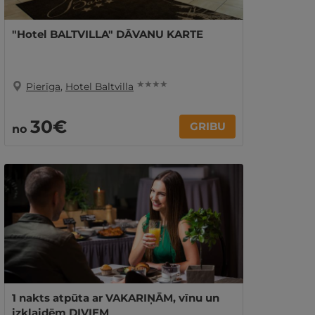
"Hotel BALTVILLA" DĀVANU KARTE
★ ★ ★ ★
Pierīga
,
Hotel Baltvilla
30€
GRIBU
no
1 nakts atpūta ar VAKARIŅĀM, vīnu un
izklaidēm DIVIEM