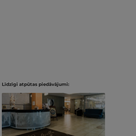
Līdzīgi atpūtas piedāvājumi: