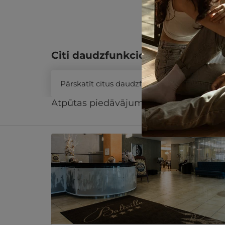
Citi daudzfunkcionālās dāvanu k
Pārskatīt citus daudzfunkcionālās dāvanu 
Atpūtas piedāvājums
Apraksts
Kontak
Līdzīgi atpūtas piedāvājumi