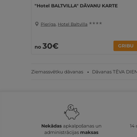
"Hotel BALTVILLA" DĀVANU KARTE
★ ★ ★ ★
Pierīga
,
Hotel Baltvilla
30€
GRIBU
no
Ziemassvētku dāvanas
Dāvanas TĒVA DIE
Nekādas
apkalpošanas un
14
administrācijas
maksas