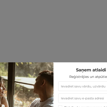
Saņem atlaidi 
Reģistrējies un atpūtie