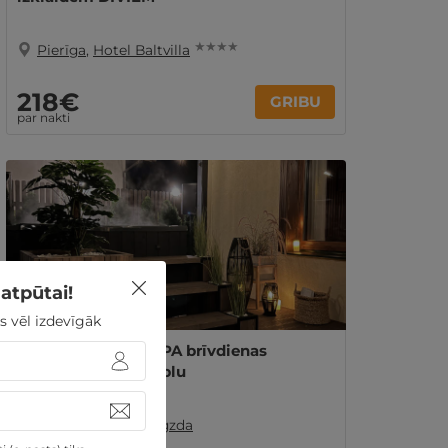
★ ★ ★ ★
Pierīga
,
Hotel Baltvilla
218€
GRIBU
par nakti
atpūtai!
s vēl izdevīgāk
Rāmas ĢIMENES SPA brīvdienas
Baltezerā ar āra kublu
Pierīga
,
Vanaga Ligzda