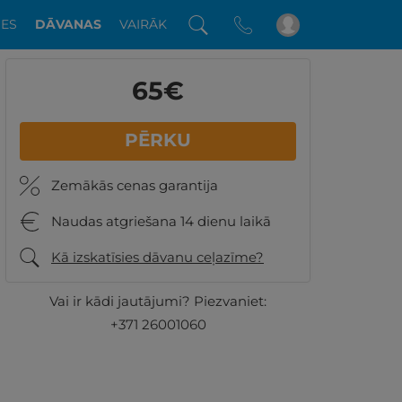
DES
DĀVANAS
VAIRĀK
65
€
PĒRKU
Zemākās cenas garantija
Naudas atgriešana 14 dienu laikā
Kā izskatīsies dāvanu ceļazīme?
Vai ir kādi jautājumi? Piezvaniet:
+371 26001060