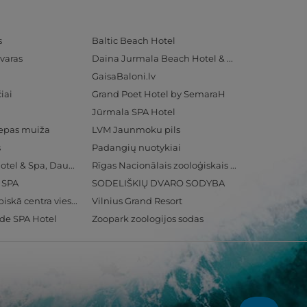
s
Baltic Beach Hotel
varas
Daina Jurmala Beach Hotel & SPA
GaisaBaloni.lv
iai
Grand Poet Hotel by SemaraH
Jūrmala SPA Hotel
iepas muiža
LVM Jaunmoku pils
s
Padangių nuotykiai
Radisson Blu Hotel & Spa, Daugava Riga
Rīgas Nacionālais zooloģiskais dārzs
& SPA
SODELIŠKIŲ DVARO SODYBA
Ventspils Olimpiskā centra viesnīca
Vilnius Grand Resort
ide SPA Hotel
Zoopark zoologijos sodas