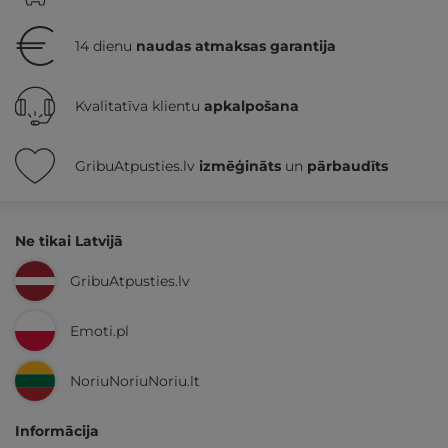
14 dienu
naudas atmaksas garantija
Kvalitatīva klientu
apkalpošana
GribuAtpusties.lv
izmēģināts
un
pārbaudīts
Ne tikai Latvijā
GribuAtpusties.lv
Emoti.pl
NoriuNoriuNoriu.lt
Informācija