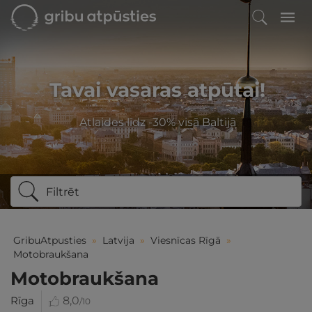
Tavai vasaras atpūtai!
Atlaides līdz -30% visā Baltijā
Filtrēt
GribuAtpusties
»
Latvija
»
Viesnīcas Rīgā
»
Motobraukšana
Motobraukšana
Rīga
8,0
/10