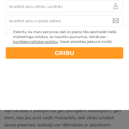
komfortu. Turklāt dalībnieki var izbaudīt aizraujošu
braukšanas pieredzi, kas sniedz arī patīkamu adrenalīna
devu.
Piekrītu, ka mani personas dati (e-pasts) tiks apstrādāti tiešā
mārketinga nolūkos, lai nosūtītu jaunumus. Vairāk par -
Konfidencialitātes politiku
.
(Varat atteikties jebkurā mirklī)
GRIBU
Ideāli piemērotas iesācējiem
un pieredzējušiem braucējiem
Apmācības ir pieejamas gan pilnīgiem iesācējiem, gan
tiem, kas jau prot vadīt motociklu, bet vēlas uzlabot
savas prasmes. Iesācēji var rēķināties ar skaidriem