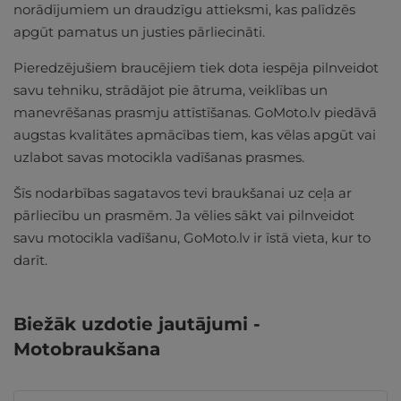
norādījumiem un draudzīgu attieksmi, kas palīdzēs
apgūt pamatus un justies pārliecināti.
Pieredzējušiem braucējiem tiek dota iespēja pilnveidot
savu tehniku, strādājot pie ātruma, veiklības un
manevrēšanas prasmju attīstīšanas. GoMoto.lv piedāvā
augstas kvalitātes apmācības tiem, kas vēlas apgūt vai
uzlabot savas motocikla vadīšanas prasmes.
Šīs nodarbības sagatavos tevi braukšanai uz ceļa ar
pārliecību un prasmēm. Ja vēlies sākt vai pilnveidot
savu motocikla vadīšanu, GoMoto.lv ir īstā vieta, kur to
darīt.
Biežāk uzdotie jautājumi -
Motobraukšana