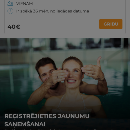
VIENAM
Ir spēkā 36 mēn. no iegādes datuma
GRIBU
40€
REĢISTRĒJIETIES JAUNUMU
SAŅEMŠANAI