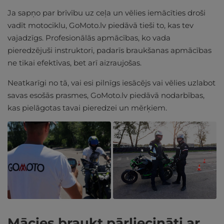
Ja sapņo par brīvību uz ceļa un vēlies iemācīties droši
vadīt motociklu, GoMoto.lv piedāvā tieši to, kas tev
vajadzīgs. Profesionālās apmācības, ko vada
pieredzējuši instruktori, padarīs braukšanas apmācības
ne tikai efektīvas, bet arī aizraujošas.
Neatkarīgi no tā, vai esi pilnīgs iesācējs vai vēlies uzlabot
savas esošās prasmes, GoMoto.lv piedāvā nodarbības,
kas pielāgotas tavai pieredzei un mērķiem.
Mācies braukt pārliecināti ar