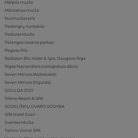
Mālpils muiža
Mārcienas muiža
Nurmuižas pils
Padangių nuotykiai
Padures Muiža
Palangos vasaros parkas
Pegasa Pils
Radisson Blu Hotel & Spa, Daugava Riga
Rīgas Nacionālais zooloģiskais dārzs
Seven Mirrors (Aizkraukle)
Seven Mirrors (Sigulda)
SIGULDA ZOO
Silene Resort & SPA
SODELIŠKIŲ DVARO SODYBA
SPA Hotel Ezeri
Sventes Muiža
Tallinn Viimsi SPA