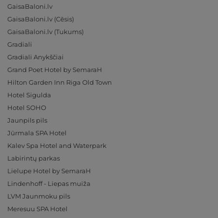
GaisaBaloni.lv
GaisaBaloni.lv (Cēsis)
GaisaBaloni.lv (Tukums)
Gradiali
Gradiali Anykščiai
Grand Poet Hotel by SemaraH
Hilton Garden Inn Riga Old Town
Hotel Sigulda
Hotel SOHO
Jaunpils pils
Jūrmala SPA Hotel
Kalev Spa Hotel and Waterpark
Labirintų parkas
Lielupe Hotel by SemaraH
Lindenhoff - Liepas muiža
LVM Jaunmoku pils
Meresuu SPA Hotel