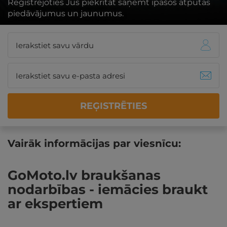
Reģistrējoties Jūs piekrītat saņemt īpašos atpūtas
piedāvājumus un jaunumus.
REĢISTRĒTIES
Vairāk informācijas par viesnīcu:
GoMoto.lv braukšanas
nodarbības - iemācies braukt
ar ekspertiem