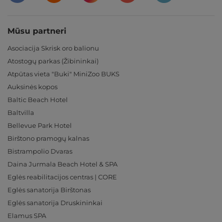
Mūsu partneri
Asociacija Skrisk oro balionu
Atostogų parkas (Žibininkai)
Atpūtas vieta "Buki" MiniZoo BUKS
Auksinės kopos
Baltic Beach Hotel
Baltvilla
Bellevue Park Hotel
Birštono pramogų kalnas
Bistrampolio Dvaras
Daina Jurmala Beach Hotel & SPA
Eglės reabilitacijos centras | CORE
Eglės sanatorija Birštonas
Eglės sanatorija Druskininkai
Elamus SPA