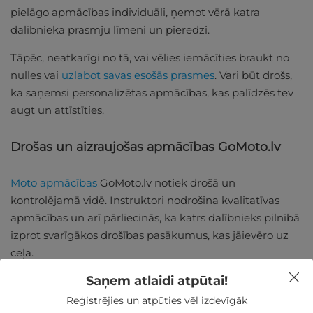
pielāgo apmācības individuāli, ņemot vērā katra
dalībnieka prasmju līmeni un pieredzi.
Tāpēc, neatkarīgi no tā, vai vēlies iemācīties braukt no
nulles vai
uzlabot savas esošās prasmes
. Vari būt drošs,
ka saņemsi personalizētas apmācības, kas palīdzēs tev
augt un attīstīties.
Drošas un aizraujošas apmācības GoMoto.lv
Moto apmācības
GoMoto.lv notiek drošā un
kontrolējamā vidē. Instruktori nodrošina kvalitatīvas
apmācības un arī pārliecinās, ka katrs dalībnieks pilnībā
izprot svarīgākos drošības pasākumus, kas jāievēro uz
ceļa.
Saņem atlaidi atpūtai!
Apmācībās tiek izmantoti kvalitatīvi motocikli un
aprīkojums, lai garantētu maksimālu drošību un
Reģistrējies un atpūties vēl izdevīgāk