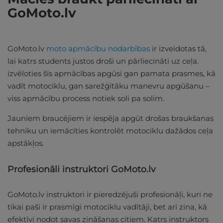
GoMoto.lv
GoMoto.lv
moto apmācību nodarbības
ir izveidotas tā,
lai katrs students justos droši un pārliecināti uz ceļa.
izvēloties šīs apmācības apgūsi gan pamata prasmes, kā
vadīt motociklu, gan sarežģītāku manevru apgūšanu –
viss apmācību process notiek soli pa solim.
Jauniem braucējiem ir iespēja apgūt drošas braukšanas
tehniku un iemācīties kontrolēt motociklu dažādos ceļa
apstākļos.
Profesionāli instruktori GoMoto.lv
GoMoto.lv instruktori ir pieredzējuši profesionāļi, kuri ne
tikai paši ir prasmīgi motociklu vadītāji, bet arī zina, kā
efektīvi nodot savas zināšanas citiem. Katrs instruktors