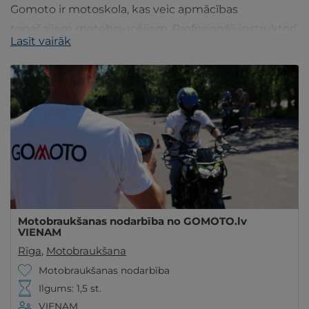
Gomoto ir motoskola, kas veic apmācības
topošajiem motobraucējiem. Profesionāli instruktori
Lasīt vairāk
un individuāla pieeja palīdzēs īstenot Jūsu sapni.
Motobraukšanas nodarbība no GOMOTO.lv
VIENAM
Rīga
,
Motobraukšana
Motobraukšanas nodarbība
Ilgums: 1,5 st.
VIENAM