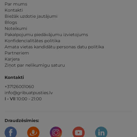
Par mums
Kontakti
Biežāk uzdotie jautājumi
Blogs
Noteikumi
Pakalpojumu piedāvājumu izvietojums
Konfidencialitātes politika
Amata vietas kandidātu personas datu politika
Partneriem
Karjera
Ziņot par nelikumīgu saturu
Kontakti
+37126001060
info@gribuatpusties.lv
I - VII
10:00 - 21:00
Draudzēsimies: