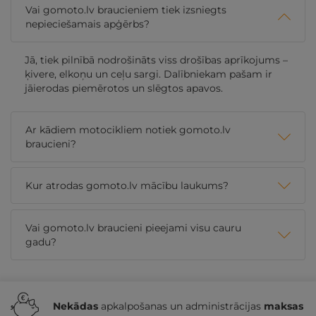
Vai gomoto.lv braucieniem tiek izsniegts
nepieciešamais apģērbs?
Jā, tiek pilnībā nodrošināts viss drošības aprīkojums –
ķivere, elkoņu un ceļu sargi. Dalībniekam pašam ir
jāierodas piemērotos un slēgtos apavos.
Ar kādiem motocikliem notiek gomoto.lv
braucieni?
Kur atrodas gomoto.lv mācību laukums?
Vai gomoto.lv braucieni pieejami visu cauru
gadu?
Nekādas
apkalpošanas un administrācijas
maksas