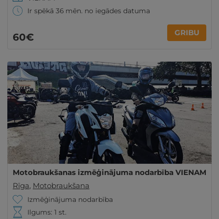
Ir spēkā 36 mēn. no iegādes datuma
GRIBU
60€
Motobraukšanas izmēģinājuma nodarbība VIENAM
Rīga
,
Motobraukšana
Izmēģinājuma nodarbība
Ilgums: 1 st.