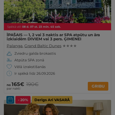
Spēkā vēl:
08
d.
07
st.
23
min.
43
sek.
ĪPAŠAIS — 1, 2 vai 3 naktis ar SPA atpūtu un āra
izklaidēm DIVIEM vai 3 pers. ĢIMENEI
Palanga
,
Grand Baltic Dunes
★ ★ ★ ★
Zviedru galda brokastis
Atpūta SPA zonā
Vēlā izrakstīšanās
Ir spēkā līdz 26.09.2026
165€
190€
no
GRIBU
par nakti
- 20%
Derīgs Arī VASARĀ