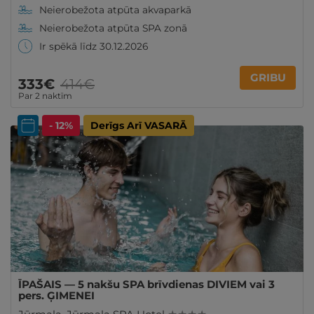
Neierobežota atpūta akvaparkā
Neierobežota atpūta SPA zonā
Ir spēkā līdz 30.12.2026
GRIBU
333€
414€
Par 2 naktīm
- 12%
Derīgs Arī VASARĀ
ĪPAŠAIS — 5 nakšu SPA brīvdienas DIVIEM vai 3
pers. ĢIMENEI