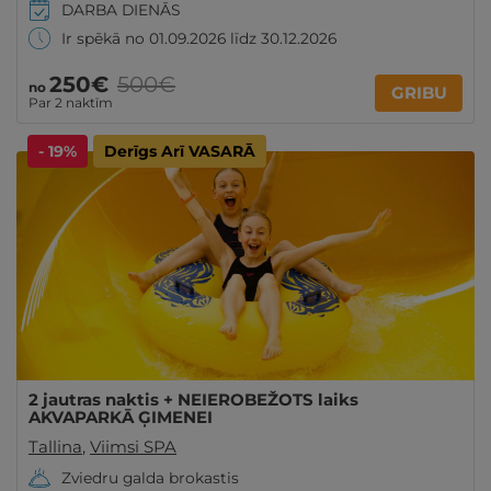
DARBA DIENĀS
Ir spēkā no 01.09.2026 līdz 30.12.2026
250€
500€
no
GRIBU
Par 2 naktīm
- 19%
Derīgs Arī VASARĀ
2 jautras naktis + NEIEROBEŽOTS laiks
AKVAPARKĀ ĢIMENEI
Tallina
,
Viimsi SPA
Zviedru galda brokastis