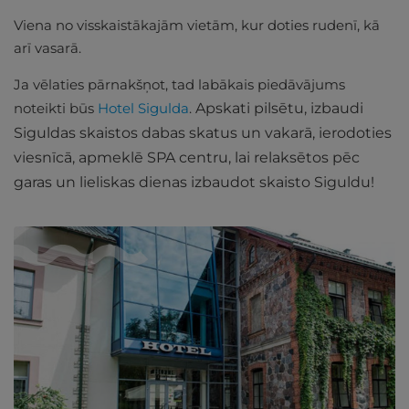
Viena no visskaistākajām vietām, kur doties rudenī, kā
arī vasarā.
Ja vēlaties pārnakšņot, tad labākais piedāvājums
noteikti būs
Hotel Sigulda
.
Apskati pilsētu, izbaudi
Siguldas skaistos dabas skatus un vakarā, ierodoties
viesnīcā, apmeklē SPA centru, lai relaksētos pēc
garas un lieliskas dienas izbaudot skaisto Siguldu!