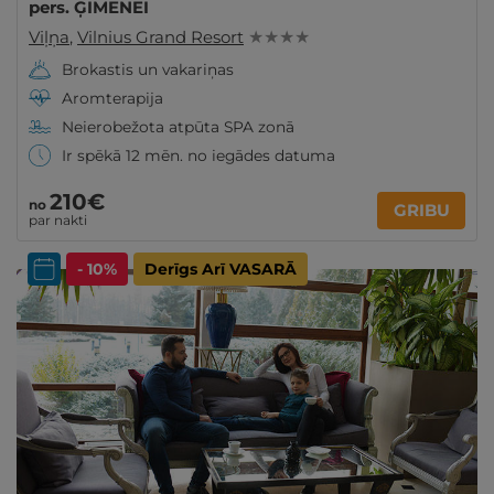
pers. ĢIMENEI
Viļņa
,
Vilnius Grand Resort
★ ★ ★ ★
Brokastis un vakariņas
Aromterapija
Neierobežota atpūta SPA zonā
Ir spēkā 12 mēn. no iegādes datuma
210€
no
GRIBU
par nakti
- 10%
Derīgs Arī VASARĀ