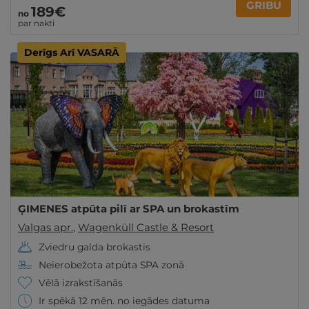
GRIBU
189€
no
par nakti
Derīgs Arī VASARĀ
ĢIMENES atpūta pilī ar SPA un brokastīm
Valgas apr.
,
Wagenküll Castle & Resort
Zviedru galda brokastis
Neierobežota atpūta SPA zonā
Vēlā izrakstīšanās
Ir spēkā 12 mēn. no iegādes datuma