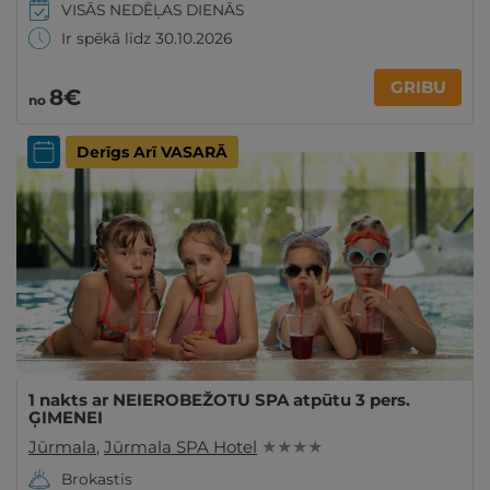
VISĀS NEDĒĻAS DIENĀS
Ir spēkā līdz 30.10.2026
GRIBU
8€
no
Derīgs Arī VASARĀ
1 nakts ar NEIEROBEŽOTU SPA atpūtu 3 pers.
ĢIMENEI
Jūrmala
,
Jūrmala SPA Hotel
★ ★ ★ ★
Brokastis