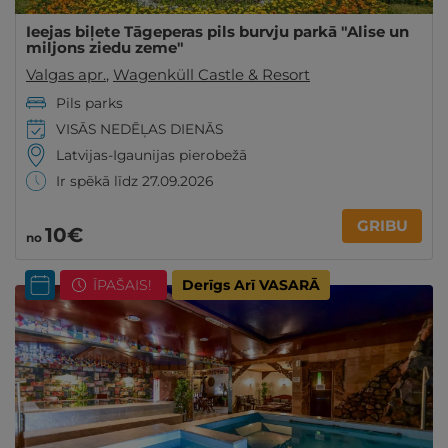
Ieejas biļete Tāgeperas pils burvju parkā "Alise un
miljons ziedu zeme"
Valgas apr.
,
Wagenküll Castle & Resort
Pils parks
VISĀS NEDĒĻAS DIENĀS
Latvijas-Igaunijas pierobežā
Ir spēkā līdz 27.09.2026
GRIBU
10€
no
ĪPAŠAIS!
Derīgs Arī VASARĀ