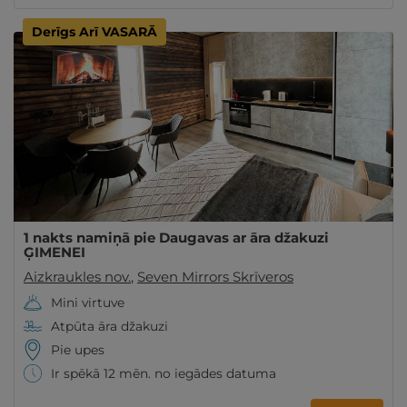
Derīgs Arī VASARĀ
1 nakts namiņā pie Daugavas ar āra džakuzi
ĢIMENEI
Aizkraukles nov.
,
Seven Mirrors Skrīveros
Mini virtuve
Atpūta āra džakuzi
Pie upes
Ir spēkā 12 mēn. no iegādes datuma