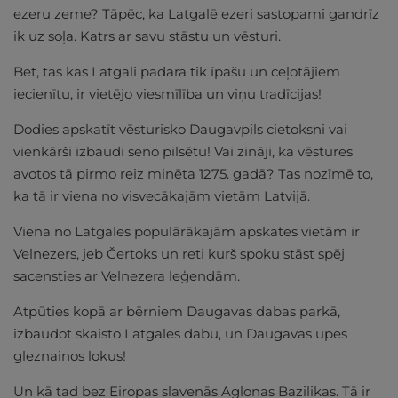
ezeru zeme? Tāpēc, ka Latgalē ezeri sastopami gandrīz
ik uz soļa. Katrs ar savu stāstu un vēsturi.
Bet, tas kas Latgali padara tik īpašu un ceļotājiem
iecienītu, ir vietējo viesmīlība un viņu tradīcijas!
Dodies apskatīt vēsturisko Daugavpils cietoksni vai
vienkārši izbaudi seno pilsētu! Vai zināji, ka vēstures
avotos tā pirmo reiz minēta 1275. gadā? Tas nozīmē to,
ka tā ir viena no visvecākajām vietām Latvijā.
Viena no Latgales populārākajām apskates vietām ir
Velnezers, jeb Čertoks un reti kurš spoku stāst spēj
sacensties ar Velnezera leģendām.
Atpūties kopā ar bērniem Daugavas dabas parkā,
izbaudot skaisto Latgales dabu, un Daugavas upes
gleznainos lokus!
Un kā tad bez Eiropas slavenās Aglonas Bazilikas. Tā ir