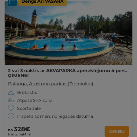
Derīgs Arī VASARĀ
2 vai 3 naktis ar AKVAPARKA apmeklējumu 4 pers.
ĢIMENEI
Palanga
,
Atostogų parkas (Žibininkai)
Brokastis
Atpūta SPA zonā
Sporta zāle
Ir spēkā 12 mēn. no iegādes datuma
328€
no
GRIBU
Par 2 naktīm