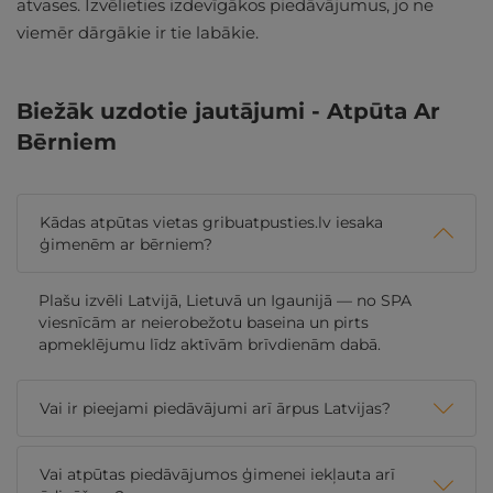
atvases. Izvēlieties izdevīgākos piedāvājumus, jo ne
viemēr dārgākie ir tie labākie.
Biežāk uzdotie jautājumi - Atpūta Ar
Bērniem
Kādas atpūtas vietas gribuatpusties.lv iesaka
ģimenēm ar bērniem?
Plašu izvēli Latvijā, Lietuvā un Igaunijā — no SPA
viesnīcām ar neierobežotu baseina un pirts
apmeklējumu līdz aktīvām brīvdienām dabā.
Vai ir pieejami piedāvājumi arī ārpus Latvijas?
Vai atpūtas piedāvājumos ģimenei iekļauta arī