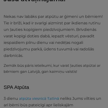
Nekas nav labāks par atpūtu ar ģimeni un bērniem!
Tie ir brīži, kad ir svarīgi aizmirst par ikdienas rutīnu
un ļauties kopīgiem piedzīvojumiem. Brīvdienās
varat kopīgi doties dabā, iepazīt vēsturi, pavadīt
iespaidiem pilnu dienu vai nedēļas nogali
piedzīvojumu parkā, ūdens tuvumā vai radošās
darbnīcās.
Zemāk būs pāris ieteikumi, kur varat ļauties atpūtai ar
bērniem gan Latvijā, gan kaimiņu valstīs!
SPA Atpūta
3 dienu
atpūta viesnīcā Tallinā
neliks Jums vilties un
arī bērni būs pateicīgi apr lieliskajām