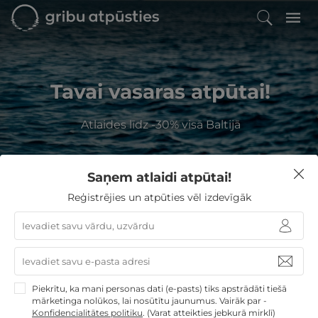
Tavai vasaras atpūtai!
Atlaides līdz -30% visā Baltijā
Saņem atlaidi atpūtai!
Kur Jūs vēlaties atpūsties?
Reģistrējies un atpūties vēl izdevīgāk
GribuAtpusties
Atpūta Ar Bērniem
Piekrītu, ka mani personas dati (e-pasts) tiks apstrādāti tiešā
Izvēlieties no
189
GribuAtpusties.lv atpūtas
mārketinga nolūkos, lai nosūtītu jaunumus. Vairāk par -
piedāvājumiem
Konfidencialitātes politiku
.
(Varat atteikties jebkurā mirklī)