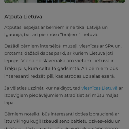
Atpūta Lietuvā
Atpūtas iespējas ar bērniem ir ne tikai Latvijā un
Igaunijā, bet arī pie mūsu “brāļiem” Lietuvā.
Dažādi bērniem intersējoši muzeji, viesnīcas ar SPA un,
protams, dažādi dabas parki, ar kuriem Lietuva ļoti
lepojas.
Viena no slavenākajām vietām Lietuvā ir
Traķu pils, kura celta 14.gadsimtā. Arī bērniem būs
interesanti redzēt pili, kas atrodas uz salas ezerā.
Ja vēlaties uzzināt, kur nakšņot, tad
viesnīcas Lietuvā
ar
izdevīgiem piedāvājumiem atradīsiet arī mūsu mājas
lapā.
Bērniem noteikti būs interesanti doties izbraucienā ar
īstu vikingu kuģi! Izbaudi seno baltiešu dzīvesveidu un
dažādus stāstus par to, kā dzīvojuši vikingi.
Vecākiem