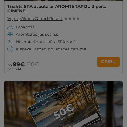
1 nakts SPA atpūta ar AROMTERAPIJU 3 pers.
ĢIMENEI
Viļņa
,
Vilnius Grand Resort
★ ★ ★ ★
Brokastis
Aromterapijas seanss
Neierobežota atpūta SPA zonā
Ir spēkā 12 mēn. no iegādes datuma
GRIBU
99€
110€
no
par nakti