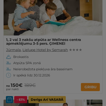
1, 2 vai 3 nakšu atpūta ar Wellness centra
apmeklējumu 3-5 pers. ĢIMENEI
Jūrmala
,
Lielupe Hotel by Semarah
★ ★ ★ ★
Brokastis
Atpūta SPA zonā
Neierobežota piekļuva āra baseinam
Ir spēkā līdz 30.12.2026
150€
189€
no
GRIBU
par nakti
- 61%
Derīgs Arī VASARĀ