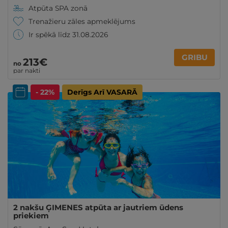
Atpūta SPA zonā
Trenažieru zāles apmeklējums
Ir spēkā līdz 31.08.2026
GRIBU
213€
no
par nakti
- 22%
Derīgs Arī VASARĀ
2 nakšu ĢIMENES atpūta ar jautriem ūdens
priekiem