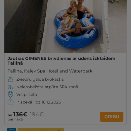
Jautras ĢIMENES brīvdienas ar ūdens izklaidēm
Tallinā
Tallina
,
Kalev Spa Hotel and Waterpark
Zviedru galda brokastis
Neierobežota atpūta SPA zonā
Vecpilsētā
Ir spēkā līdz 18.12.2026
136€
194€
no
GRIBU
par nakti