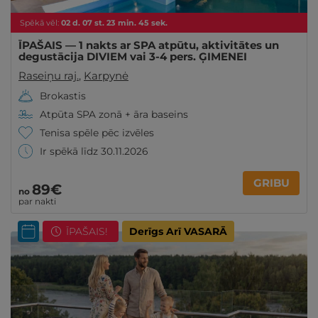
Spēkā vēl:
02
d.
07
st.
23
min.
43
sek.
ĪPAŠAIS — 1 nakts ar SPA atpūtu, aktivitātes un
degustācija DIVIEM vai 3-4 pers. ĢIMENEI
Raseiņu raj.
,
Karpynė
Brokastis
Atpūta SPA zonā + āra baseins
Tenisa spēle pēc izvēles
Ir spēkā līdz 30.11.2026
GRIBU
89€
no
par nakti
ĪPAŠAIS!
Derīgs Arī VASARĀ