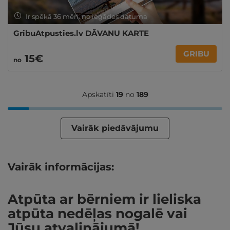
Ir spēkā 36 mēn. no iegādes datuma
GribuAtpusties.lv DĀVANU KARTE
GRIBU
15€
no
Apskatīti
19
no
189
Vairāk piedāvājumu
Vairāk informācijas:
Atpūta ar bērniem ir lieliska
atpūta nedēļas nogalē vai
Jūsu atvaļinājumā!