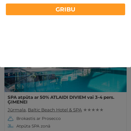
Atpūta ģimenei ar bērniem Latvijā, Igaunijā vai
GRIBU
Lietuvā ir tieši tas, kas nepieciešams! Izvēlieties no
Lasīt vairāk
atpūtas piedāvājumiem un izbaudiet brīvdienas
kopā!
ĪPAŠAIS!
- 50%
SPA atpūta ar 50% ATLAIDI DIVIEM vai 3-4 pers.
ĢIMENEI
Jūrmala
,
Baltic Beach Hotel & SPA
★ ★ ★ ★ ★
Brokastis ar Prosecco
Atpūta SPA zonā