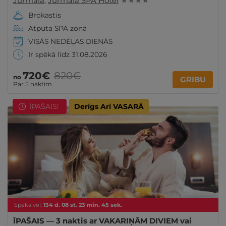
Jūrmala
,
Jūrmala SPA Hotel
★ ★ ★ ★
Brokastis
Atpūta SPA zonā
VISĀS NEDĒĻAS DIENĀS
Ir spēkā līdz 31.08.2026
720€
820€
no
GRIBU
Par 5 naktīm
ĪPAŠAIS!
Derīgs Arī VASARĀ
Spēkā vēl:
134
d.
08
st.
23
min.
43
sek.
ĪPAŠAIS — 3 naktis ar VAKARIŅĀM DIVIEM vai