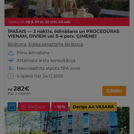
Spēkā vēl:
08
d.
07
st.
23
min.
43
sek.
ĪPAŠAIS — 2 naktis, ēdināšana un PROCEDŪRAS
VIENAM, DIVIEM vai 3-4 pers. ĢIMENEI
Birštona
,
Eglės sanatorija Birštonā
Pilna ēdināšana
Attālināta ārsta konsultācija
Neierobežota atpūta SPA zonā
Ir spēkā līdz 24.12.2026
282€
no
GRIBU
Par 2 naktīm
ĪPAŠAIS!
- 10%
Derīgs Arī VASARĀ