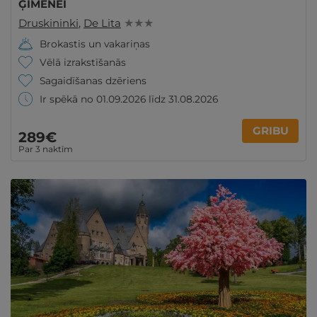
ĢIMENEI
Druskininki
,
De Lita
★ ★ ★
Brokastis un vakariņas
Vēlā izrakstīšanās
Sagaidīšanas dzēriens
Ir spēkā no 01.09.2026 līdz 31.08.2026
GRIBU
289€
Par 3 naktīm