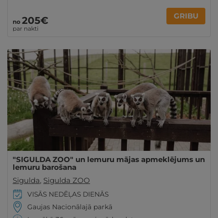
GRIBU
205€
no
par nakti
"SIGULDA ZOO" un lemuru mājas apmeklējums un
lemuru barošana
Sigulda
,
Sigulda ZOO
VISĀS NEDĒĻAS DIENĀS
Gaujas Nacionālajā parkā