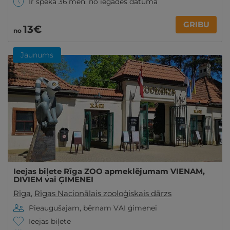
Ir spēkā 36 mēn. no iegādes datuma
GRIBU
13€
no
Jaunums
Ieejas biļete Rīga ZOO apmeklējumam VIENAM,
DIVIEM vai ĢIMENEI
Rīga
,
Rīgas Nacionālais zooloģiskais dārzs
Pieaugušajam, bērnam VAI ģimenei
Ieejas biļete