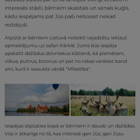
interesēs stāsti, bērniem skaistais un senais kuģis,
kādu iespējams pat Jūs paši nebūsiet nekad
redzējuši.
Atpūtā ar bērniem Lietuvā noteikti vajadzētu iekļaut
apmeklējumu uz safari Kārklē. Jums būs iespēja
apskatīt dažādus dzīvniekus klātienē, kā piemēram,
vilkus, putnus, bizonus un pat no rokas varēsiet barot
alni, kurš ir iesaukts vārdā "Mīlestība".
Iespējas atpūsties kopā ar bērniem ir daudz un dažādas.
Viss ir atkarīgs no tā, kas interesē gan Jūs, gan Jūsu