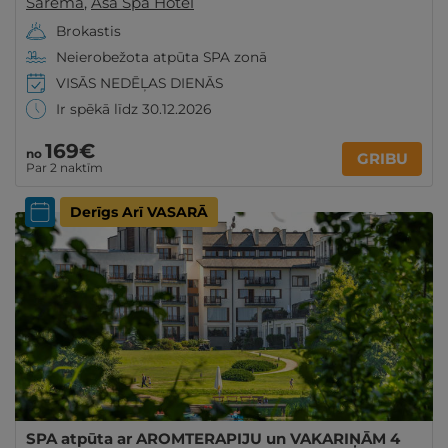
Sāremā
,
Asa Spa Hotel
Brokastis
Neierobežota atpūta SPA zonā
VISĀS NEDĒĻAS DIENĀS
Ir spēkā līdz 30.12.2026
169€
no
GRIBU
Par 2 naktīm
Derīgs Arī VASARĀ
SPA atpūta ar AROMTERAPIJU un VAKARIŅĀM 4