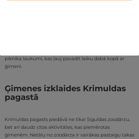
Zoodārzs piedāvā dažādas apmeklējuma iespējas visa
gada garumā, nodrošinot, ka ikviens var izbaudīt
dzīvnieku pasauli. Dzīvnieku parks atrodas Krimuldas
pagastā, un tas atrodas netālu no SIguldas.
Apmeklētāju ērtībai pieejama plaša autostāvvieta.
Papildus dzīvnieku apskatei, parka teritorijā ir iekārtoti
piknika laukumi, kas ļauj pavadīt laiku dabā kopā ar
ģimeni.
Ģimenes izklaides Krimuldas
pagastā
Krimuldas pagasts piedāvā ne tikai Siguldas zoodārzu,
bet arī daudz citas aktivitātes, kas piemērotas
ģimenēm. Netālu no zoodārza ir vairākas pastaigu takas