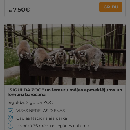
GRIBU
7
.50
€
no
"SIGULDA ZOO" un lemuru mājas apmeklējums un
lemuru barošana
Sigulda
,
Sigulda ZOO
VISĀS NEDĒĻAS DIENĀS
Gaujas Nacionālajā parkā
Ir spēkā 36 mēn. no iegādes datuma