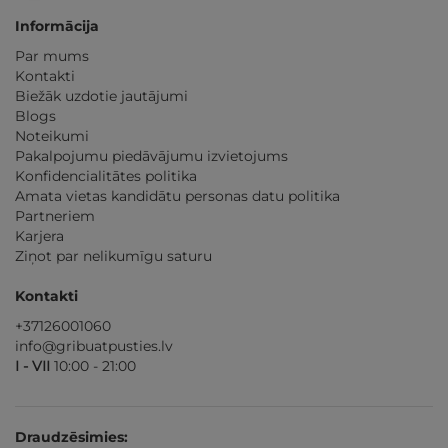
Informācija
Par mums
Kontakti
Biežāk uzdotie jautājumi
Blogs
Noteikumi
Pakalpojumu piedāvājumu izvietojums
Konfidencialitātes politika
Amata vietas kandidātu personas datu politika
Partneriem
Karjera
Ziņot par nelikumīgu saturu
Kontakti
+37126001060
info@gribuatpusties.lv
I - VII
10:00 - 21:00
Draudzēsimies: