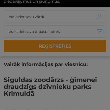
piedāvājumus un jaunumus.
REĢISTRĒTIES
Vairāk informācijas par viesnīcu:
Siguldas zoodārzs - ģimenei
draudzīgs dzīvnieku parks
Krimuldā