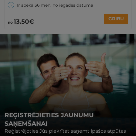
Ir spēkā 36 mēn. no iegādes datuma
GRIBU
13
.50
€
no
REĢISTRĒJIETIES JAUNUMU
SAŅEMŠANAI
Reģistrējoties Jūs piekrītat saņemt īpašos atpūtas