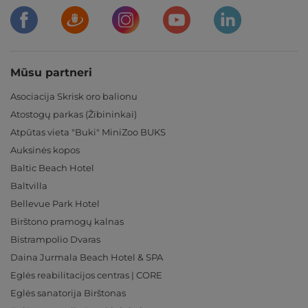
Mūsu partneri
Asociacija Skrisk oro balionu
Atostogų parkas (Žibininkai)
Atpūtas vieta "Buki" MiniZoo BUKS
Auksinės kopos
Baltic Beach Hotel
Baltvilla
Bellevue Park Hotel
Birštono pramogų kalnas
Bistrampolio Dvaras
Daina Jurmala Beach Hotel & SPA
Eglės reabilitacijos centras | CORE
Eglės sanatorija Birštonas