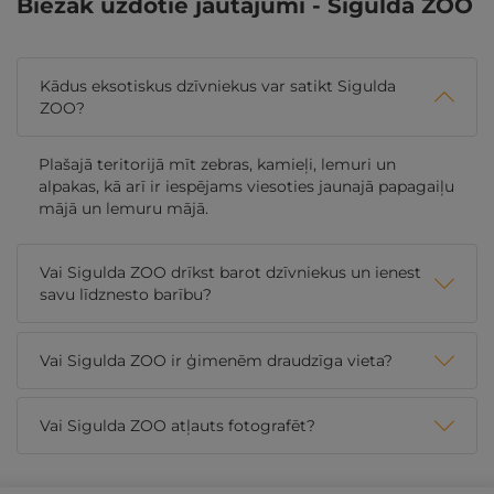
Biežāk uzdotie jautājumi - Sigulda ZOO
Kādus eksotiskus dzīvniekus var satikt Sigulda
ZOO?
Plašajā teritorijā mīt zebras, kamieļi, lemuri un
alpakas, kā arī ir iespējams viesoties jaunajā papagaiļu
mājā un lemuru mājā.
Vai Sigulda ZOO drīkst barot dzīvniekus un ienest
savu līdznesto barību?
Vai Sigulda ZOO ir ģimenēm draudzīga vieta?
Vai Sigulda ZOO atļauts fotografēt?