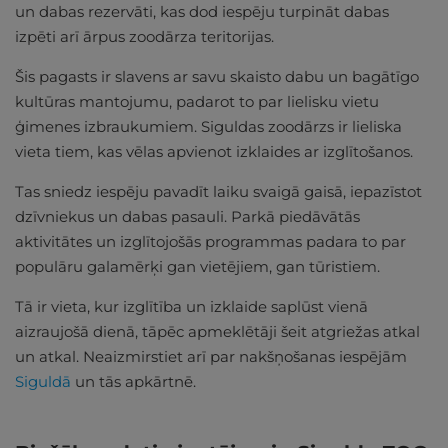
un dabas rezervāti, kas dod iespēju turpināt dabas
izpēti arī ārpus zoodārza teritorijas.
Šis pagasts ir slavens ar savu skaisto dabu un bagātīgo
kultūras mantojumu, padarot to par lielisku vietu
ģimenes izbraukumiem. Siguldas zoodārzs ir lieliska
vieta tiem, kas vēlas apvienot izklaides ar izglītošanos.
Tas sniedz iespēju pavadīt laiku svaigā gaisā, iepazīstot
dzīvniekus un dabas pasauli. Parkā piedāvātās
aktivitātes un izglītojošās programmas padara to par
populāru galamērķi gan vietējiem, gan tūristiem.
Tā ir vieta, kur izglītība un izklaide saplūst vienā
aizraujošā dienā, tāpēc apmeklētāji šeit atgriežas atkal
un atkal. Neaizmirstiet arī par nakšņošanas iespējām
Siguldā
un tās apkārtnē.