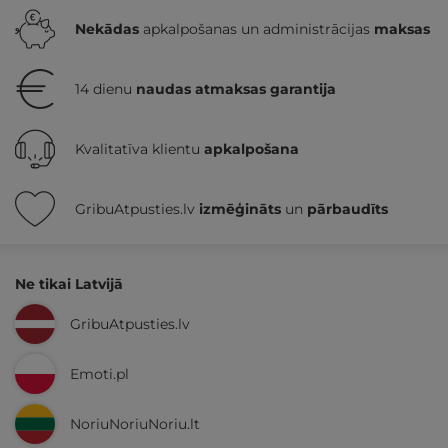
Nekādas
apkalpošanas un administrācijas
maksas
14 dienu
naudas atmaksas garantija
Kvalitatīva klientu
apkalpošana
GribuAtpusties.lv
izmēģināts
un
pārbaudīts
Ne tikai Latvijā
GribuAtpusties.lv
Emoti.pl
NoriuNoriuNoriu.lt