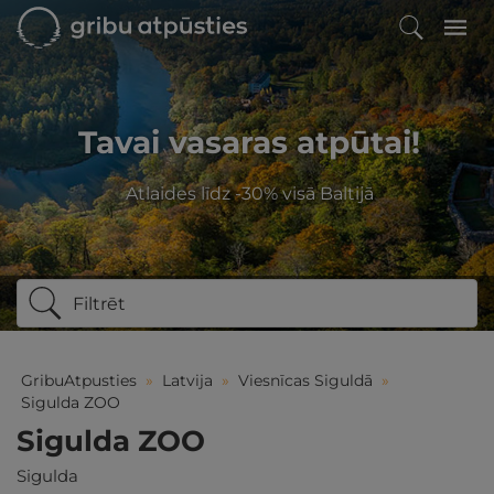
Tavai vasaras atpūtai!
Atlaides līdz -30% visā Baltijā
Filtrēt
GribuAtpusties
»
Latvija
»
Viesnīcas Siguldā
»
Sigulda ZOO
Sigulda ZOO
Sigulda