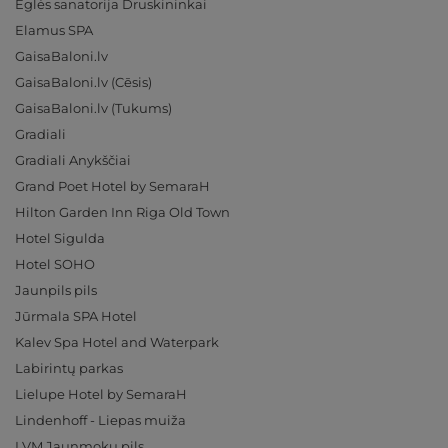
Eglės sanatorija Druskininkai
Elamus SPA
GaisaBaloni.lv
GaisaBaloni.lv (Cēsis)
GaisaBaloni.lv (Tukums)
Gradiali
Gradiali Anykščiai
Grand Poet Hotel by SemaraH
Hilton Garden Inn Riga Old Town
Hotel Sigulda
Hotel SOHO
Jaunpils pils
Jūrmala SPA Hotel
Kalev Spa Hotel and Waterpark
Labirintų parkas
Lielupe Hotel by SemaraH
Lindenhoff - Liepas muiža
LVM Jaunmoku pils