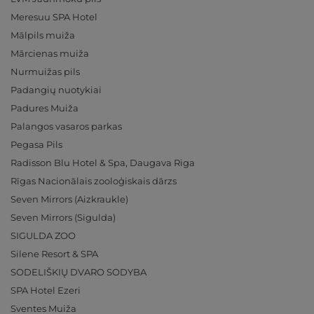
Meresuu SPA Hotel
Mālpils muiža
Mārcienas muiža
Nurmuižas pils
Padangių nuotykiai
Padures Muiža
Palangos vasaros parkas
Pegasa Pils
Radisson Blu Hotel & Spa, Daugava Riga
Rīgas Nacionālais zooloģiskais dārzs
Seven Mirrors (Aizkraukle)
Seven Mirrors (Sigulda)
SIGULDA ZOO
Silene Resort & SPA
SODELIŠKIŲ DVARO SODYBA
SPA Hotel Ezeri
Sventes Muiža