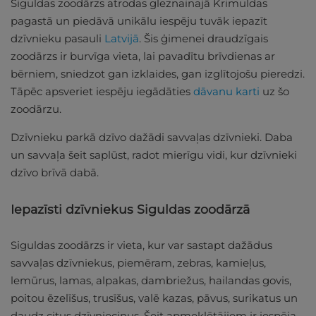
Siguldas zoodārzs atrodas gleznainajā Krimuldas
pagastā un piedāvā unikālu iespēju tuvāk iepazīt
dzīvnieku pasauli
Latvijā
. Šis ģimenei draudzīgais
zoodārzs ir burvīga vieta, lai pavadītu brīvdienas ar
bērniem, sniedzot gan izklaides, gan izglītojošu pieredzi.
Tāpēc apsveriet iespēju iegādāties
dāvanu karti
uz šo
zoodārzu.
Dzīvnieku parkā dzīvo dažādi savvaļas dzīvnieki. Daba
un savvaļa šeit saplūst, radot mierīgu vidi, kur dzīvnieki
dzīvo brīvā dabā.
Iepazīsti dzīvniekus Siguldas zoodārzā
Siguldas zoodārzs ir vieta, kur var sastapt dažādus
savvaļas dzīvniekus, piemēram, zebras, kamieļus,
lemūrus, lamas, alpakas, dambriežus, hailandas govis,
poitou ēzelīšus, trusīšus, valē kazas, pāvus, surikatus un
daudz citus dzīvnieciņus. Šeit apmeklētājiem ir iespēja