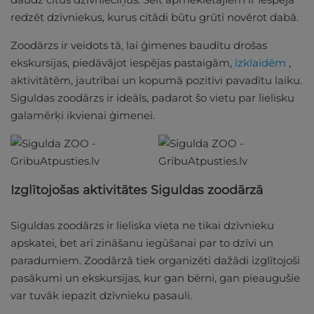
redzēt dzīvniekus, kurus citādi būtu grūti novērot dabā.
Zoodārzs ir veidots tā, lai ģimenes baudītu drošas
ekskursijas, piedāvājot iespējas pastaigām,
izklaidēm
,
aktivitātēm, jautrībai un kopumā pozitīvi pavadītu laiku.
Siguldas zoodārzs ir ideāls, padarot šo vietu par lielisku
galamērķi ikvienai ģimenei.
Izglītojošas aktivitātes Siguldas zoodārzā
Siguldas zoodārzs ir lieliska vieta ne tikai dzīvnieku
apskatei, bet arī zināšanu iegūšanai par to dzīvi un
paradumiem. Zoodārzā tiek organizēti dažādi izglītojoši
pasākumi un ekskursijas, kur gan bērni, gan pieaugušie
var tuvāk iepazīt dzīvnieku pasauli.