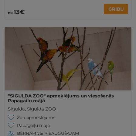
GRIBU
13€
no
"SIGULDA ZOO" apmeklējums un viesošanās
Papagaiļu mājā
Sigulda
,
Sigulda ZOO
Zoo apmeklējums
Papagaiļu māja
BĒRNAM vai PIEAUGUŠAJAM