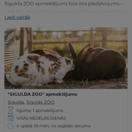
Sigulda ZOO apmeklējums būs īsts piedzīvojums –
unikāla vieta, kur Gaujas nacionālais parks robežojas
Lasīt vairāk
ar savannu, būs interesanti visu paaudžu viesiem.
"SIGULDA ZOO" apmeklējums
Sigulda
,
Sigulda ZOO
Ilgums: 1 apmeklējums
VISĀS NEDĒĻAS DIENĀS
Ir spēkā 36 mēn. no iegādes datuma