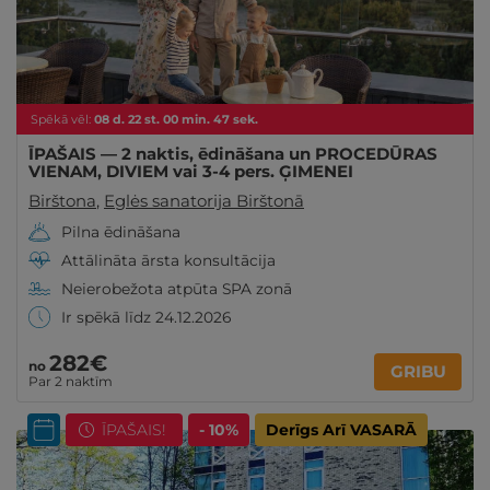
Spēkā vēl:
08
d.
22
st.
00
min.
46
sek.
ĪPAŠAIS — 2 naktis, ēdināšana un PROCEDŪRAS
VIENAM, DIVIEM vai 3-4 pers. ĢIMENEI
Birštona
,
Eglės sanatorija Birštonā
Pilna ēdināšana
Attālināta ārsta konsultācija
Neierobežota atpūta SPA zonā
Ir spēkā līdz 24.12.2026
282€
no
GRIBU
Par 2 naktīm
ĪPAŠAIS!
- 10%
Derīgs Arī VASARĀ