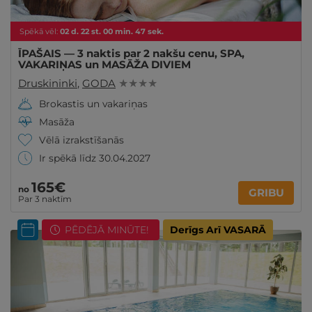
Spēkā vēl:
02
d.
22
st.
00
min.
46
sek.
ĪPAŠAIS — 3 naktis par 2 nakšu cenu, SPA,
VAKARIŅAS un MASĀŽA DIVIEM
Druskininki
,
GODA
★ ★ ★ ★
Brokastis un vakariņas
Masāža
Vēlā izrakstīšanās
Ir spēkā līdz 30.04.2027
165€
no
GRIBU
Par 3 naktīm
PĒDĒJĀ MINŪTE!
Derīgs Arī VASARĀ