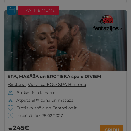
TIKAI PIE MUMS
SPA, MASĀŽA un EROTISKA spēle DIVIEM
Birštona
,
Viesnīca EGO SPA Birštonā
Brokastis a la carte
Atpūta SPA zonā un masāža
Erotiska spēle no Fantazijos.lt
Ir spēkā līdz 28.02.2027
245€
no
GRIBU