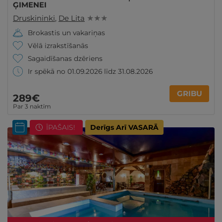
ĢIMENEI
Druskininki
,
De Lita
★ ★ ★
Brokastis un vakariņas
Vēlā izrakstīšanās
Sagaidīšanas dzēriens
Ir spēkā no 01.09.2026 līdz 31.08.2026
GRIBU
289€
Par 3 naktīm
ĪPAŠAIS!
Derīgs Arī VASARĀ