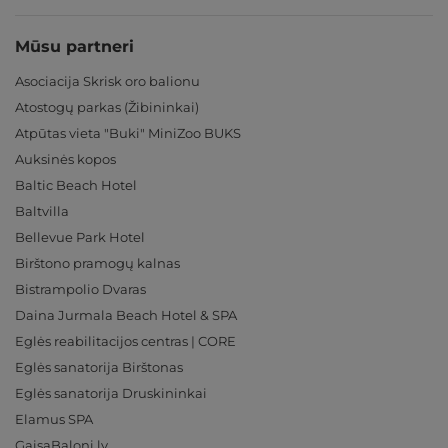
Mūsu partneri
Asociacija Skrisk oro balionu
Atostogų parkas (Žibininkai)
Atpūtas vieta "Buki" MiniZoo BUKS
Auksinės kopos
Baltic Beach Hotel
Baltvilla
Bellevue Park Hotel
Birštono pramogų kalnas
Bistrampolio Dvaras
Daina Jurmala Beach Hotel & SPA
Eglės reabilitacijos centras | CORE
Eglės sanatorija Birštonas
Eglės sanatorija Druskininkai
Elamus SPA
GaisaBaloni.lv