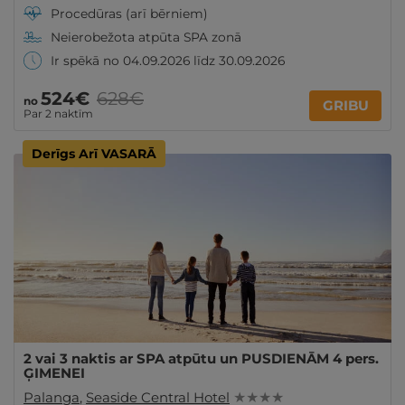
Procedūras (arī bērniem)
Neierobežota atpūta SPA zonā
Ir spēkā no 04.09.2026 līdz 30.09.2026
524€
628€
no
GRIBU
Par 2 naktīm
Derīgs Arī VASARĀ
2 vai 3 naktis ar SPA atpūtu un PUSDIENĀM 4 pers.
ĢIMENEI
Palanga
,
Seaside Central Hotel
★ ★ ★ ★