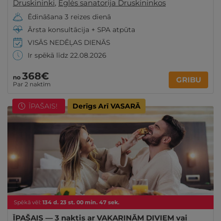
Druskininki
,
Eglės sanatorija Druskininkos
Ēdināšana 3 reizes dienā
Ārsta konsultācija + SPA atpūta
VISĀS NEDĒĻAS DIENĀS
Ir spēkā līdz 22.08.2026
368€
no
GRIBU
Par 2 naktīm
ĪPAŠAIS!
Derīgs Arī VASARĀ
Spēkā vēl:
134
d.
23
st.
00
min.
46
sek.
ĪPAŠAIS — 3 naktis ar VAKARIŅĀM DIVIEM vai