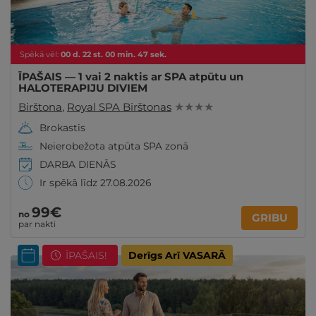
Spēkā vēl:
00
d.
22
st.
00
min.
46
sek.
ĪPAŠAIS — 1 vai 2 naktis ar SPA atpūtu un
HALOTERAPIJU DIVIEM
Birštona
,
Royal SPA Birštonas
★ ★ ★ ★
Brokastis
Neierobežota atpūta SPA zonā
DARBA DIENĀS
Ir spēkā līdz 27.08.2026
99€
no
GRIBU
par nakti
ĪPAŠAIS!
Derīgs Arī VASARĀ