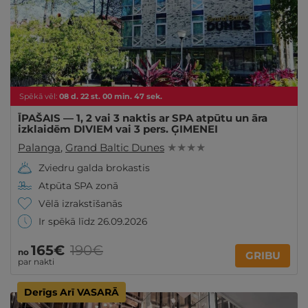
Spēkā vēl:
08
d.
22
st.
00
min.
46
sek.
ĪPAŠAIS — 1, 2 vai 3 naktis ar SPA atpūtu un āra
izklaidēm DIVIEM vai 3 pers. ĢIMENEI
Palanga
,
Grand Baltic Dunes
★ ★ ★ ★
Zviedru galda brokastis
Atpūta SPA zonā
Vēlā izrakstīšanās
Ir spēkā līdz 26.09.2026
165€
190€
no
GRIBU
par nakti
Derīgs Arī VASARĀ