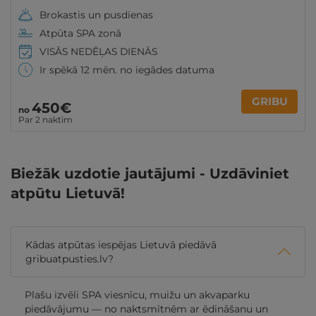
Brokastis un pusdienas
Atpūta SPA zonā
VISĀS NEDĒĻAS DIENĀS
Ir spēkā 12 mēn. no iegādes datuma
GRIBU
450€
no
Par 2 naktīm
Biežāk uzdotie jautājumi - Uzdāviniet
atpūtu Lietuvā!
Kādas atpūtas iespējas Lietuvā piedāvā
gribuatpusties.lv?
Plašu izvēli SPA viesnīcu, muižu un akvaparku
piedāvājumu — no naktsmītnēm ar ēdināšanu un