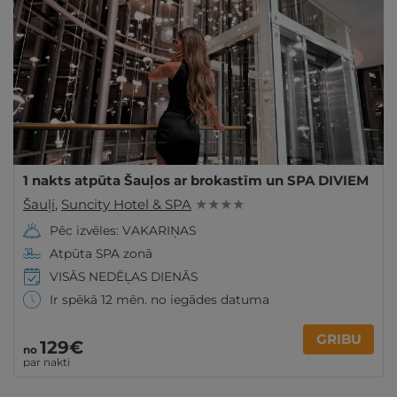
1 nakts atpūta Šauļos ar brokastīm un SPA DIVIEM
Šauļi
,
Suncity Hotel & SPA
★ ★ ★ ★
Pēc izvēles: VAKARIŅAS
Atpūta SPA zonā
VISĀS NEDĒĻAS DIENĀS
Ir spēkā 12 mēn. no iegādes datuma
GRIBU
129€
no
par nakti