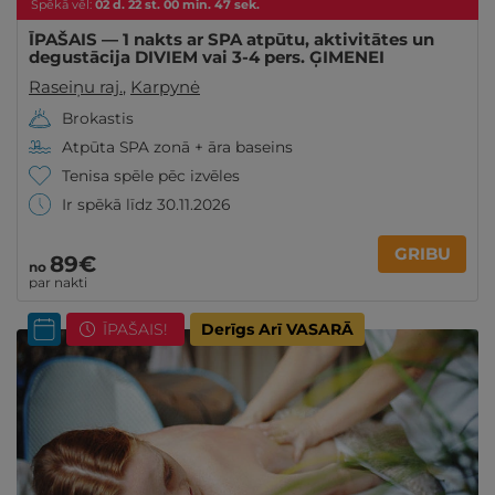
Spēkā vēl:
02
d.
22
st.
00
min.
46
sek.
ĪPAŠAIS — 1 nakts ar SPA atpūtu, aktivitātes un
degustācija DIVIEM vai 3-4 pers. ĢIMENEI
Raseiņu raj.
,
Karpynė
Brokastis
Atpūta SPA zonā + āra baseins
Tenisa spēle pēc izvēles
Ir spēkā līdz 30.11.2026
GRIBU
89€
no
par nakti
ĪPAŠAIS!
Derīgs Arī VASARĀ