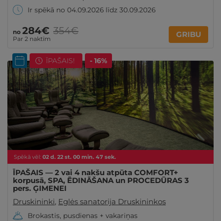
Ir spēkā no 04.09.2026 līdz 30.09.2026
284€
354€
no
GRIBU
Par 2 naktīm
ĪPAŠAIS!
- 16%
Spēkā vēl:
02
d.
22
st.
00
min.
46
sek.
ĪPAŠAIS — 2 vai 4 nakšu atpūta COMFORT+
korpusā, SPA, ĒDINĀŠANA un PROCEDŪRAS 3
pers. ĢIMENEI
Druskininki
,
Eglės sanatorija Druskininkos
Brokastis, pusdienas + vakariņas