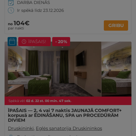
DARBA DIENĀS
Ir spēkā līdz 23.12.2026
104€
no
GRIBU
par nakti
ĪPAŠAIS!
- 20%
Spēkā vēl:
02
d.
22
st.
00
min.
46
sek.
ĪPAŠAIS — 2, 4 vai 7 naktis JAUNAJĀ COMFORT+
korpusā ar ĒDINĀŠANU, SPA un PROCEDŪRĀM
DIVIEM
Druskininki
,
Eglės sanatorija Druskininkos