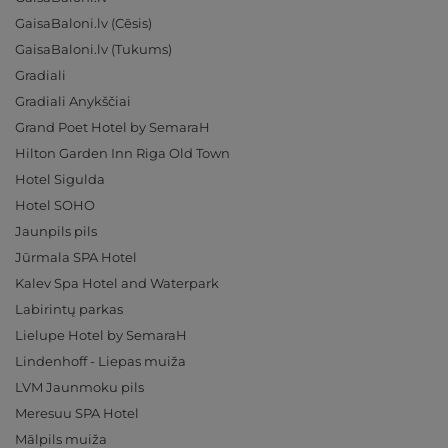
GaisaBaloni.lv (Cēsis)
GaisaBaloni.lv (Tukums)
Gradiali
Gradiali Anykščiai
Grand Poet Hotel by SemaraH
Hilton Garden Inn Riga Old Town
Hotel Sigulda
Hotel SOHO
Jaunpils pils
Jūrmala SPA Hotel
Kalev Spa Hotel and Waterpark
Labirintų parkas
Lielupe Hotel by SemaraH
Lindenhoff - Liepas muiža
LVM Jaunmoku pils
Meresuu SPA Hotel
Mālpils muiža