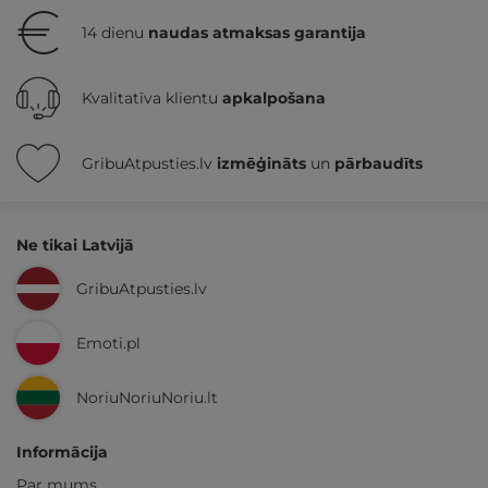
14 dienu
naudas atmaksas garantija
Kvalitatīva klientu
apkalpošana
GribuAtpusties.lv
izmēģināts
un
pārbaudīts
Ne tikai Latvijā
GribuAtpusties.lv
Emoti.pl
NoriuNoriuNoriu.lt
Informācija
Par mums