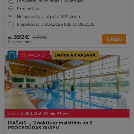
Brokastis, pusdienas + vakariņas
Procedūras
Neierobežota atpūta SPA zonā
Ir spēkā no 04.09.2026 līdz 30.09.2026
392€
492€
no
GRIBU
Par 2 naktīm
ĪPAŠAIS!
Derīgs Arī VASARĀ
Spēkā vēl:
12
d.
22
st.
00
min.
46
sek.
ĪPAŠAIS — 2 naktis ar maltītēm un 6
PROCEDŪRAS DIVIEM