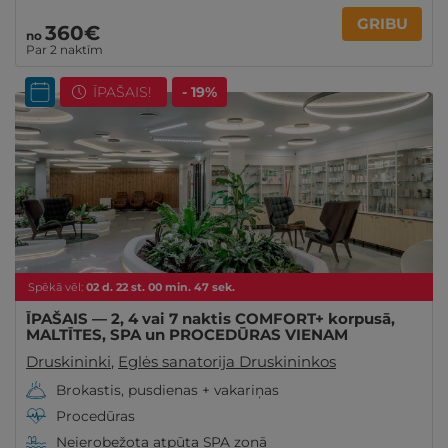
GRIBU
360€
no
Par 2 naktīm
ĪPAŠAIS!
- 19%
Spēkā vēl:
02
d.
22
st.
00
min.
46
sek.
ĪPAŠAIS — 2, 4 vai 7 naktis COMFORT+ korpusā,
MALTĪTES, SPA un PROCEDŪRAS VIENAM
Druskininki
,
Eglės sanatorija Druskininkos
Brokastis, pusdienas + vakariņas
Procedūras
Neierobežota atpūta SPA zonā