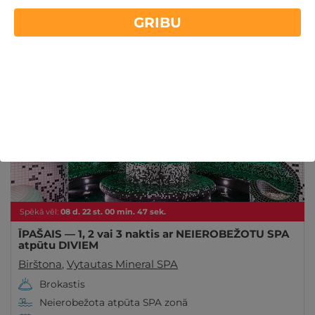
Uzdāviniet atpūtu Lietuvā
GRIBU
Lasīt vairāk
ĪPAŠAIS!
Derīgs Arī VASARĀ
Spēkā vēl:
08
d.
22
st.
00
min.
46
sek.
ĪPAŠAIS — 1, 2 vai 3 naktis ar NEIEROBEŽOTU SPA
atpūtu DIVIEM
Birštona
,
Vytautas Mineral SPA
Brokastis
Neierobežota atpūta SPA zonā