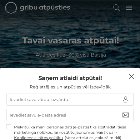
Tavai vasaras atpūtai!
Atlaides līdz -30% visā Baltijā
Saņem atlaidi atpūtai!
Kur Jūs vēlaties atpūsties?
Reģistrējies un atpūties vēl izdevīgāk
GribuAtpusties
Uzdāviniet atpūtu Lietuvā!
Piekrītu, ka mani personas dati (e-pasts) tiks apstrādāti tiešā
Izvēlieties no
16
GribuAtpusties.lv atpūtas
mārketinga nolūkos, lai nosūtītu jaunumus. Vairāk par -
piedāvājumiem
Konfidencialitātes politiku
.
(Varat atteikties jebkurā mirklī)