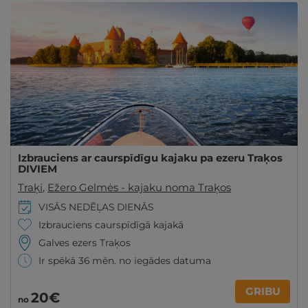
Izbrauciens ar caurspīdīgu kajaku pa ezeru Traķos
DIVIEM
Traķi
,
Ežero Gelmės - kajaku noma Traķos
VISĀS NEDĒĻAS DIENĀS
Izbrauciens caurspīdīgā kajakā
Galves ezers Traķos
Ir spēkā 36 mēn. no iegādes datuma
GRIBU
20€
no