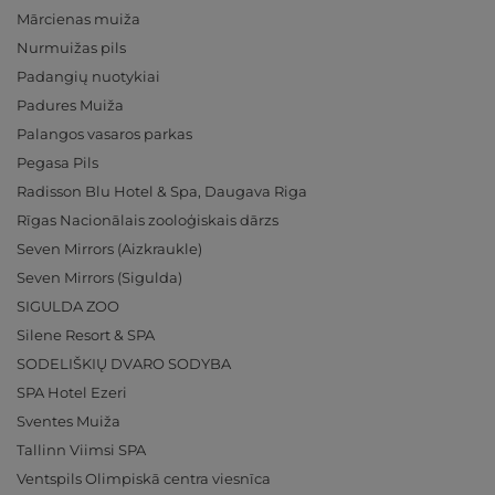
Mārcienas muiža
Nurmuižas pils
Padangių nuotykiai
Padures Muiža
Palangos vasaros parkas
Pegasa Pils
Radisson Blu Hotel & Spa, Daugava Riga
Rīgas Nacionālais zooloģiskais dārzs
Seven Mirrors (Aizkraukle)
Seven Mirrors (Sigulda)
SIGULDA ZOO
Silene Resort & SPA
SODELIŠKIŲ DVARO SODYBA
SPA Hotel Ezeri
Sventes Muiža
Tallinn Viimsi SPA
Ventspils Olimpiskā centra viesnīca