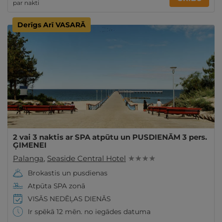
par nakti
Derīgs Arī VASARĀ
2 vai 3 naktis ar SPA atpūtu un PUSDIENĀM 3 pers.
ĢIMENEI
Palanga
,
Seaside Central Hotel
★ ★ ★ ★
Brokastis un pusdienas
Atpūta SPA zonā
VISĀS NEDĒĻAS DIENĀS
Ir spēkā 12 mēn. no iegādes datuma