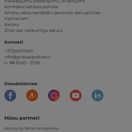
Pakalpojumu piedāvājumu izvietojums
Konfidencialitātes politika
Amata vietas kandidātu personas datu politika
Partneriem
Karjera
Ziņot par nelikumīgu saturu
Kontakti
+37126001060
info@gribuatpusties.lv
I - VII
10:00 - 21:00
Draudzēsimies:
Mūsu partneri
Asociacija Skrisk oro balionu