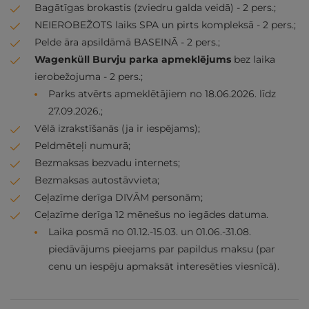
Bagātīgas brokastis (zviedru galda veidā) - 2 pers.;
NEIEROBEŽOTS laiks SPA un pirts kompleksā - 2 pers.;
Pelde āra apsildāmā BASEINĀ - 2 pers.;
Wagenküll Burvju parka apmeklējums
bez laika
ierobežojuma - 2 pers.;
Parks atvērts apmeklētājiem no 18.06.2026. līdz
27.09.2026.;
Vēlā izrakstīšanās (ja ir iespējams);
Peldmēteļi numurā;
Bezmaksas bezvadu internets;
Bezmaksas autostāvvieta;
Ceļazīme derīga DIVĀM personām;
Ceļazīme derīga 12 mēnešus no iegādes datuma.
Laika posmā no 01.12.-15.03. un 01.06.-31.08.
piedāvājums pieejams par papildus maksu (par
cenu un iespēju apmaksāt interesēties viesnīcā).