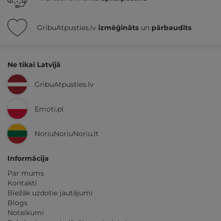
GribuAtpusties.lv
izmēģināts
un
pārbaudīts
Ne tikai Latvijā
GribuAtpusties.lv
Emoti.pl
NoriuNoriuNoriu.lt
Informācija
Par mums
Kontakti
Biežāk uzdotie jautājumi
Blogs
Noteikumi