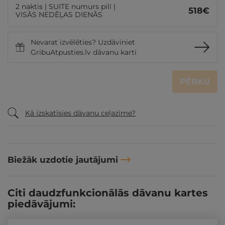
2 naktis | SUITE numurs pilī |
518
€
VISĀS NEDĒĻAS DIENĀS
Nevarat izvēlēties? Uzdāviniet
GribuAtpusties.lv dāvanu karti
PĒRKU
Kā izskatīsies dāvanu ceļazīme?
Biežāk uzdotie jautājumi
Citi daudzfunkcionālās dāvanu kartes
piedāvājumi: