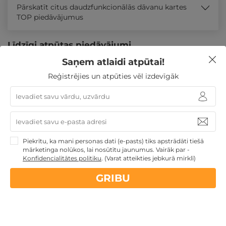
Pārskatīt citus daudzfunkcionālās dāvanu kartes
TOP piedāvājumus
Līdzīgi atpūtas piedāvājumi
Saņem atlaidi atpūtai!
Reģistrējies un atpūties vēl izdevīgāk
Atpūtas piedāvājums
Apraksts
Kontakti
Noteikumi
Atsa
Piekrītu, ka mani personas dati (e-pasts) tiks apstrādāti tiešā
mārketinga nolūkos, lai nosūtītu jaunumus. Vairāk par -
Konfidencialitātes politiku
.
(Varat atteikties jebkurā mirklī)
GRIBU
Ieejas biļete Tāgeperas pils burvju parkā "Alise un
miljons ziedu zeme"
Valgas apr.
,
Wagenküll Castle & Resort