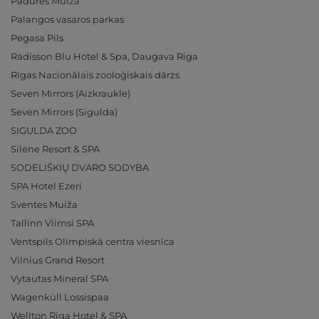
Padures Muiža
Palangos vasaros parkas
Pegasa Pils
Radisson Blu Hotel & Spa, Daugava Riga
Rīgas Nacionālais zooloģiskais dārzs
Seven Mirrors (Aizkraukle)
Seven Mirrors (Sigulda)
SIGULDA ZOO
Silene Resort & SPA
SODELIŠKIŲ DVARO SODYBA
SPA Hotel Ezeri
Sventes Muiža
Tallinn Viimsi SPA
Ventspils Olimpiskā centra viesnīca
Vilnius Grand Resort
Vytautas Mineral SPA
Wagenküll Lossispaa
Wellton Riga Hotel & SPA