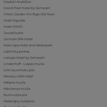
Gradiali Anykščiai
Grand Poet Hotel by SemaraH
Hilton Garden Inn Riga Old Town
Hotel Sigulda
Hotel SOHO
Jaunpils pils
Jūrmala SPA Hotel
Kalev Spa Hotel and Waterpark
Labirintų parkas
Lielupe Hotel by SemaraH
Lindenhoff - Liepas muiža
LVM Jaunmoku pils
Meresuu SPA Hotel
Mālpils muiža
Mārcienas muiža
Nurmuižas pils
Padangių nuotykiai