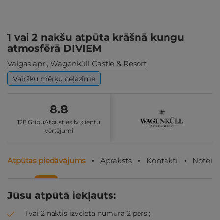
1 vai 2 nakšu atpūta krāšņā kungu
atmosfērā DIVIEM
Valgas apr.
,
Wagenküll Castle & Resort
Vairāku mērķu ceļazīme
8.8
128 GribuAtpusties.lv klientu
vērtējumi
Atpūtas piedāvājums
Apraksts
Kontakti
Noteik
Jūsu atpūtā iekļauts:
1 vai 2 naktis izvēlētā numurā 2 pers.;