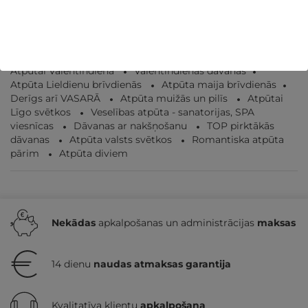
GRIBU
10€
no
Atpūtai Valentīndienā
Valentīndienas dāvanas
Atpūta Lieldienu brīvdienās
Atpūta maija brīvdienās
Derīgs arī VASARĀ
Atpūta muižās un pilīs
Atpūtai
Līgo svētkos
Veselības atpūta - sanatorijas, SPA
viesnīcas
Dāvanas ar nakšņošanu
TOP pirktākās
dāvanas
Atpūta valsts svētkos
Romantiska atpūta
pārim
Atpūta diviem
Nekādas
apkalpošanas un administrācijas
maksas
14 dienu
naudas atmaksas garantija
Kvalitatīva klientu
apkalpošana