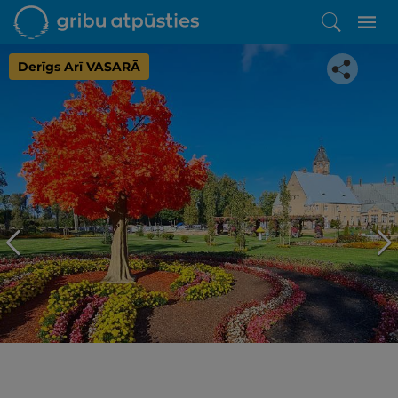
Derīgs Arī VASARĀ
Iepatikās šis piedāvājums?
Līdz brīnišķīgai atpūtai atlikuši tikai daži soļi
PĒRKU