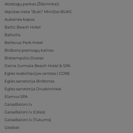
Atostogų parkas (Žibininkai)
Atpūtas vieta "Buki" MiniZoo BUKS
Auksinės kopos
Baltic Beach Hotel
Baltvilla
Bellevue Park Hotel
Birštono pramogų kalnas
Bistrampolio Dvaras
Daina Jurmala Beach Hotel & SPA
Eglės reabilitacijos centras | CORE
Eglės sanatorija Birštonas
Eglės sanatorija Druskininkai
Elamus SPA
GaisaBaloni.lv
GaisaBaloni.lv (Cēsis)
GaisaBaloni.lv (Tukums)
Gradiali