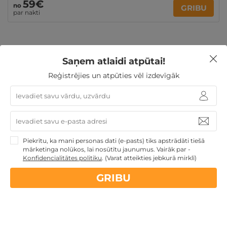
59€
no
GRIBU
par nakti
Saņem atlaidi atpūtai!
Skolēnu brīvlaikam
Atpūta pie jūras
Derīgs arī
VASARĀ
4 personu ĢIMENEI
Atpūta valsts svētkos
Reģistrējies un atpūties vēl izdevīgāk
Ģimenes atpūta
Nekādas
apkalpošanas un administrācijas
maksas
Piekrītu, ka mani personas dati (e-pasts) tiks apstrādāti tiešā
mārketinga nolūkos, lai nosūtītu jaunumus. Vairāk par -
Konfidencialitātes politiku
.
(Varat atteikties jebkurā mirklī)
14 dienu
naudas atmaksas garantija
GRIBU
Kvalitatīva klientu
apkalpošana
GribuAtpusties.lv
izmēģināts
un
pārbaudīts