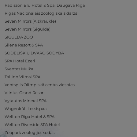
Radisson Blu Hotel & Spa, Daugava Riga
Rīgas Nacionālais zooloģiskais dārzs
Seven Mirrors (Aizkraukle)
Seven Mirrors (Sigulda)
SIGULDA ZOO
Silene Resort & SPA
SODELIŠKIŲ DVARO SODYBA
SPA Hotel Ezeri
Sventes Muiža
Tallinn Viimsi SPA
Ventspils Olimpiskā centra viesnīca
Vilnius Grand Resort
Vytautas Mineral SPA
Wagenküll Lossispaa
Wellton Riga Hotel & SPA
Wellton Riverside SPA Hotel
Zoopark zoologijos sodas