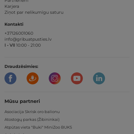
Partneriem
Karjera
Ziņot par nelikumīgu saturu
Kontakti
+37126001060
info@gribuatpusties.lv
I - VII
10:00 - 21:00
Draudzēsimies:
Mūsu partneri
Asociacija Skrisk oro balionu
Atostogų parkas (Žibininkai)
Atpūtas vieta "Buki" MiniZoo BUKS