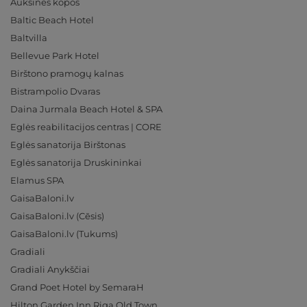
Auksinės kopos
Baltic Beach Hotel
Baltvilla
Bellevue Park Hotel
Birštono pramogų kalnas
Bistrampolio Dvaras
Daina Jurmala Beach Hotel & SPA
Eglės reabilitacijos centras | CORE
Eglės sanatorija Birštonas
Eglės sanatorija Druskininkai
Elamus SPA
GaisaBaloni.lv
GaisaBaloni.lv (Cēsis)
GaisaBaloni.lv (Tukums)
Gradiali
Gradiali Anykščiai
Grand Poet Hotel by SemaraH
Hilton Garden Inn Riga Old Town