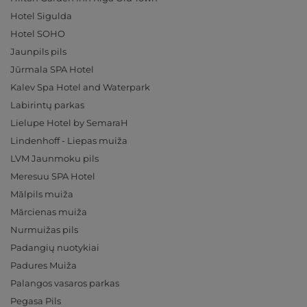
Hotel Sigulda
Hotel SOHO
Jaunpils pils
Jūrmala SPA Hotel
Kalev Spa Hotel and Waterpark
Labirintų parkas
Lielupe Hotel by SemaraH
Lindenhoff - Liepas muiža
LVM Jaunmoku pils
Meresuu SPA Hotel
Mālpils muiža
Mārcienas muiža
Nurmuižas pils
Padangių nuotykiai
Padures Muiža
Palangos vasaros parkas
Pegasa Pils