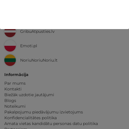
Ne tikai Latvijā
GribuAtpusties.lv
Emoti.pl
NoriuNoriuNoriu.lt
Informācija
Par mums
Kontakti
Biežāk uzdotie jautājumi
Blogs
Noteikumi
Pakalpojumu piedāvājumu izvietojums
Konfidencialitātes politika
Amata vietas kandidātu personas datu politika