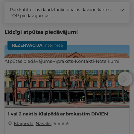
Pārskatīt citus daudzfunkcionālās dāvanu kartes
TOP piedāvājumus
Līdzīgi atpūtas piedāvājumi
REZERVĀCIJA
internetā
Atpūtas piedāvājums
Apraksts
Kontakti
Noteikumi
1 vai 2 naktis Klaipēdā ar brokastīm DIVIEM
Klaipēda
,
Navalis
★ ★ ★ ★