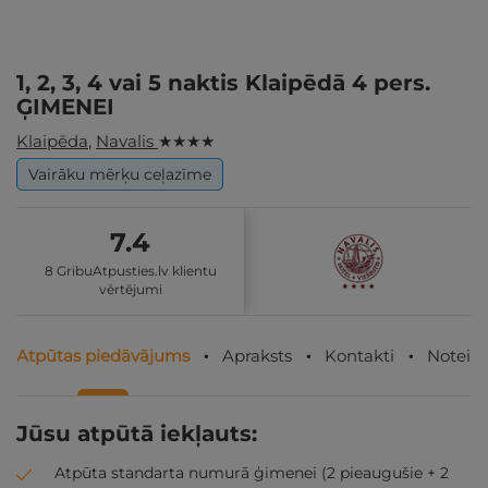
1, 2, 3, 4 vai 5 naktis Klaipēdā 4 pers.
ĢIMENEI
Klaipēda
,
Navalis
★ ★ ★ ★
Vairāku mērķu ceļazīme
7.4
8 GribuAtpusties.lv klientu
vērtējumi
Atpūtas piedāvājums
Apraksts
Kontakti
Noteik
Jūsu atpūtā iekļauts:
Atpūta standarta numurā ģimenei (2 pieaugušie + 2