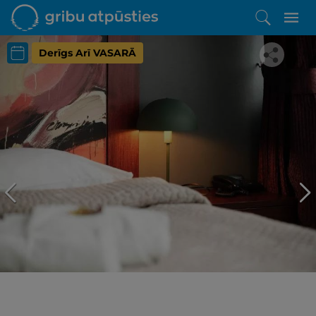
Derīgs Arī VASARĀ
Iepatikās šis piedāvājums?
Līdz brīnišķīgai atpūtai atlikuši tikai daži soļi
PĒRKU