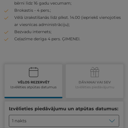
bērni līdz 16 gadu vecumam;
Brokastis - 4 pers.;
Vēlā izrakstīšanās līdz plkst. 14.00 (iepriekš vienojoties
ar viesnīcas administrāciju);
Bezvadu internets;
Ceļazīme derīga 4 pers. ĢIMENEI.
VĒLOS REZERVĒT
DĀVANAI VAI SEV
Izvēlēties atpūtas datumus
Izvēlēties piedāvājumu
Izvēlieties piedāvājumu un atpūtas datumus:
1 nakts