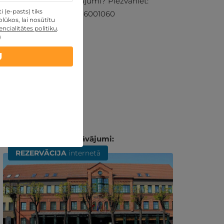
Vai ir kādi jautājumi? Piezvaniet:
 (e-pasts) tiks
+371 26001060
lūkos, lai nosūtītu
ncialitātes politiku
.
)
U
Līdzīgi atpūtas piedāvājumi:
REZERVĀCIJA
internetā