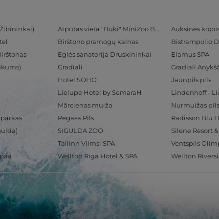
Žibininkai)
Atpūtas vieta "Buki" MiniZoo BUKS
Auksinės kopo
tel
Birštono pramogų kalnas
Bistrampolio D
Birštonas
Eglės sanatorija Druskininkai
Elamus SPA
Tukums)
Gradiali
Gradiali Anykšč
Hotel SOHO
Jaunpils pils
Lielupe Hotel by SemaraH
Lindenhoff - L
Mārcienas muiža
Nurmuižas pil
 parkas
Pegasa Pils
gulda)
SIGULDA ZOO
Silene Resort 
Tallinn Viimsi SPA
spaa
Wellton Riga Hotel & SPA
Wellton Rivers