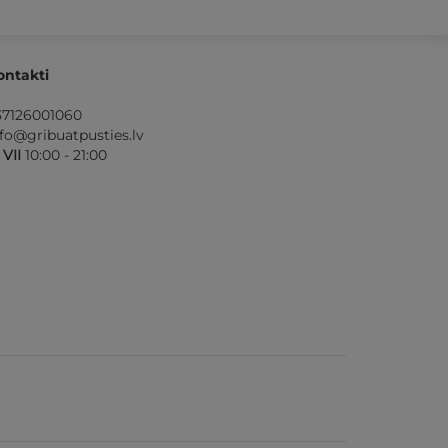
ontakti
37126001060
nfo@gribuatpusties.lv
- VII
10:00 - 21:00