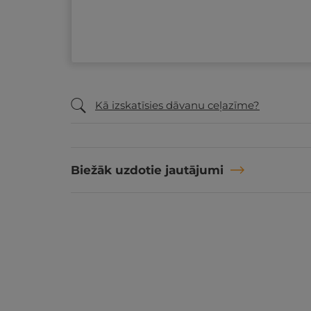
Kā izskatīsies dāvanu ceļazīme?
Biežāk uzdotie jautājumi