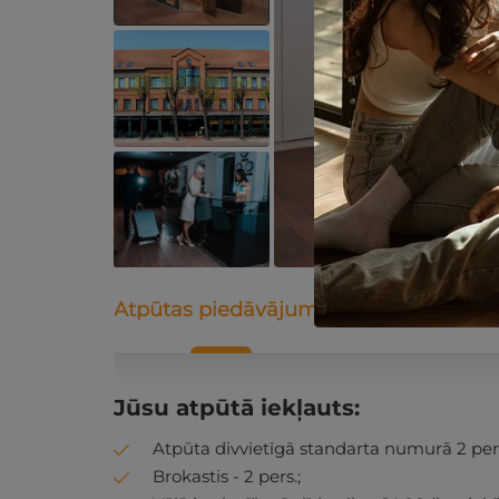
Atpūtas piedāvājums
Apraksts
K
Jūsu atpūtā iekļauts:
Atpūta divvietīgā standarta numurā 2 pers
Brokastis - 2 pers.;