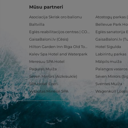
Mūsu partneri
Asociacija Skrisk oro balionu
Atostogų parkas (
Baltvilla
Bellevue Park Ho
Eglės reabilitacijos centras | CORE
Eglės sanatorija 
GaisaBaloni.lv (Cēsis)
GaisaBaloni.lv (
Hilton Garden Inn Riga Old Town
Hotel Sigulda
Kalev Spa Hotel and Waterpark
Labirintų parkas
Meresuu SPA Hotel
Mālpils muiža
Padures Muiža
Palangos vasaros
Seven Mirrors (Aizkraukle)
Seven Mirrors (Si
SPA Hotel Ezeri
Sventes Muiža
Vytautas Mineral SPA
Wagenküll Lossi