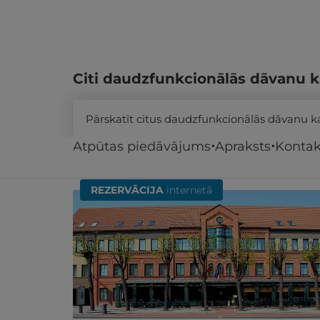
Citi daudzfunkcionālās dāvanu k
Pārskatīt citus daudzfunkcionālās dāvanu 
Atpūtas piedāvājums
Apraksts
Kontak
Līdzīgi atpūtas piedāvājumi
REZERVĀCIJA
internetā