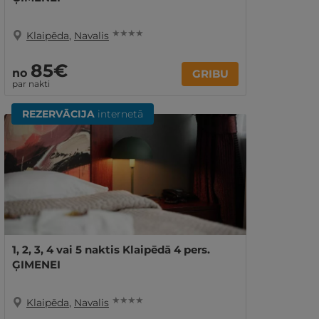
★ ★ ★ ★
Klaipēda
,
Navalis
85€
no
GRIBU
par nakti
REZERVĀCIJA
internetā
1, 2, 3, 4 vai 5 naktis Klaipēdā 4 pers.
ĢIMENEI
★ ★ ★ ★
Klaipēda
,
Navalis