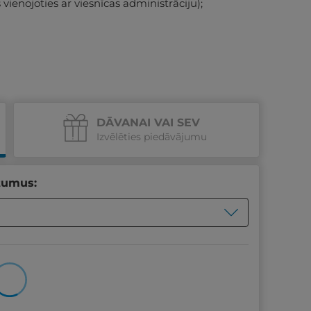
š vienojoties ar viesnīcas administrāciju);
DĀVANAI VAI SEV
Izvēlēties piedāvājumu
tumus: