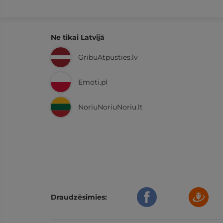
Ne tikai Latvijā
GribuAtpusties.lv
Emoti.pl
NoriuNoriuNoriu.lt
Draudzēsimies: