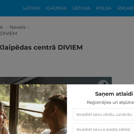
LATVIJA
IGAUNIJA
LIETUVA
POLIJA
IZKLAI
dā
»
Navalis
»
ā DIVIEM
m Klaipēdas centrā DIVIEM
Saņem atlaidi 
Reģistrējies un atpūtie
tikās šis piedāvājums?
ķīgai atpūtai atlikuši tikai daži soļi