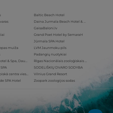
s
Baltic Beach Hotel
varas
Daina Jurmala Beach Hotel & SPA
GaisaBaloni.lv
iai
Grand Poet Hotel by SemaraH
Jūrmala SPA Hotel
iepas muiža
LVM Jaunmoku pils
s
Padangių nuotykiai
Radisson Blu Hotel & Spa, Daugava Riga
Rīgas Nacionālais zooloģiskais dārzs
& SPA
SODELIŠKIŲ DVARO SODYBA
Ventspils Olimpiskā centra viesnīca
Vilnius Grand Resort
ide SPA Hotel
Zoopark zoologijos sodas