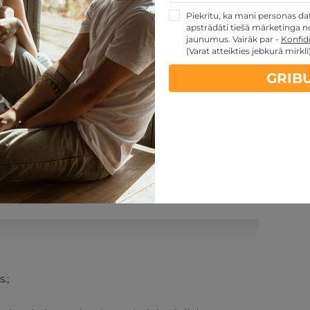
Piekrītu, ka mani personas dati
apstrādāti tiešā mārketinga no
jaunumus. Vairāk par -
Konfide
(Varat atteikties jebkurā mirklī
GRIB
PĒRKU
ontakti
Noteikumi
.;