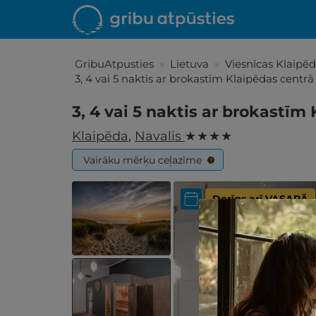
GribuAtpusties
»
Lietuva
»
Viesnīcas Klaipē
3, 4 vai 5 naktis ar brokastīm Klaipēdas centr
3, 4 vai 5 naktis ar brokastī
Klaipēda
,
Navalis
★ ★ ★ ★
Vairāku mērķu ceļazīme
?
Derīgs arī VASARĀ
Iepa
Līdz brīniš