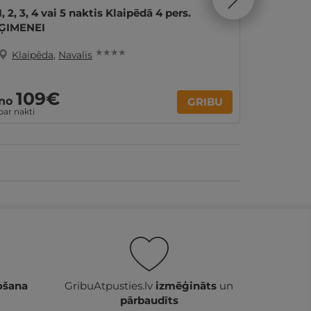
1, 2, 3, 4 vai 5 naktis Klaipēdā 4 pers.
2 nakti
ĢIMENEI
★ ★ ★ ★
Klaipēda
,
Navalis
Klaip
109€
8
no
no
GRIBU
par nakti
Par 2 nak
ošana
GribuAtpusties.lv
izmēģināts
un
pārbaudīts