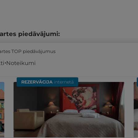
artes piedāvājumi:
kartes TOP piedāvājumus
ti
Noteikumi
REZERVĀCIJA
internetā