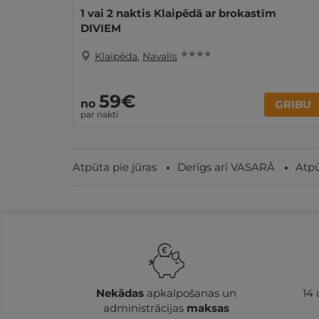
1 vai 2 naktis Klaipēdā ar brokastīm
DIVIEM
★ ★ ★ ★
Klaipēda
,
Navalis
59€
no
GRIBU
par nakti
Atpūta pie jūras
Derīgs arī VASARĀ
Atpū
Nekādas
apkalpošanas un
14
administrācijas
maksas