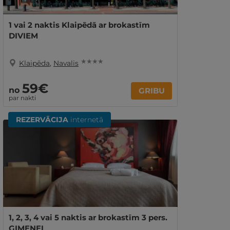
1 vai 2 naktis Klaipēdā ar brokastīm
DIVIEM
★ ★ ★ ★
Klaipēda
,
Navalis
59€
no
GRIBU
par nakti
REZERVĀCIJA
internetā
1, 2, 3, 4 vai 5 naktis ar brokastīm 3 pers.
ĢIMENEI