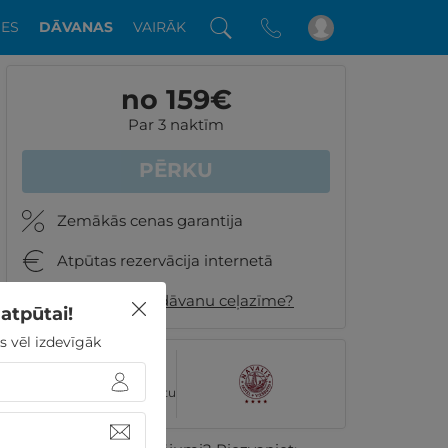
DES
DĀVANAS
VAIRĀK
no 159
€
Par 3 naktīm
PĒRKU
Zemākās cenas garantija
Atpūtas rezervācija internetā
Kā izskatīsies dāvanu ceļazīme?
atpūtai!
s vēl izdevīgāk
7.4
8 GribuAtpusties.lv klientu
vērtējumi