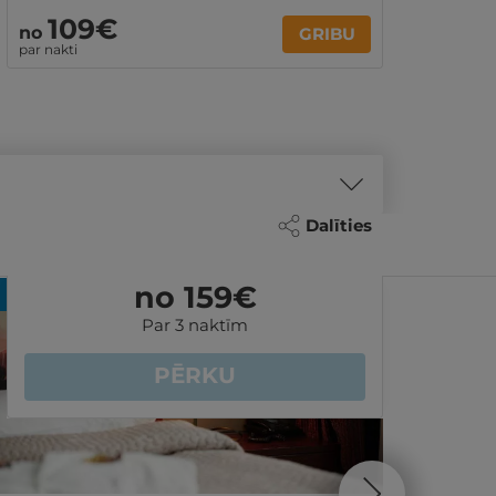
109€
no
GRIBU
par nakti
Dalīties
no 159
€
REZERVĀCIJA
internetā
REZER
Par 3 naktīm
PĒRKU