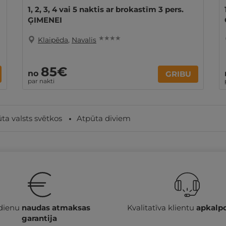
1, 2, 3, 4 vai 5 naktis ar brokastīm 3 pers.
ĢIMENEI
★ ★ ★ ★
Klaipēda
,
Navalis
85€
no
GRIBU
par nakti
ta valsts svētkos
Atpūta diviem
 dienu
naudas atmaksas
Kvalitatīva klientu
apkalp
garantija