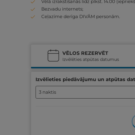
Vēlā izrakstīšanās līdz plkst. 14.00 (iepriek
Bezvadu internets;
Ceļazīme derīga DIVĀM personām.
VĒLOS REZERVĒT
Izvēlēties atpūtas datumus
Izvēlieties piedāvājumu un atpūtas da
3 naktis