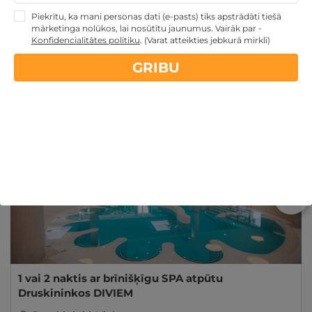
Piekrītu, ka mani personas dati (e-pasts) tiks apstrādāti tiešā
mārketinga nolūkos, lai nosūtītu jaunumus. Vairāk par -
Pārskatīt citus daudzfunkcionālās dāvanu kartes
Konfidencialitātes politiku
.
(Varat atteikties jebkurā mirklī)
TOP piedāvājumus
GRIBU
Līdzīgi atpūtas piedāvājumi
Atpūtas piedāvājums
Apraksts
Kontakti
Noteikumi
Atsa
REZERVĀCIJA
internetā
1 vai 2 naktis ar brīnišķīgu SPA atpūtu
Druskininkos DIVIEM