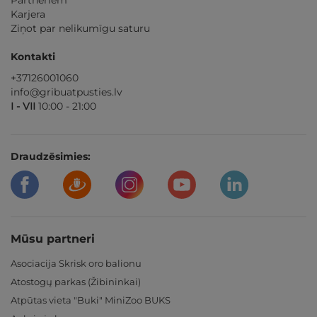
Partneriem
Karjera
Ziņot par nelikumīgu saturu
Kontakti
+37126001060
info@gribuatpusties.lv
I - VII
10:00 - 21:00
Draudzēsimies:
Mūsu partneri
Asociacija Skrisk oro balionu
Atostogų parkas (Žibininkai)
Atpūtas vieta "Buki" MiniZoo BUKS