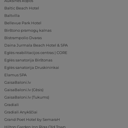
Auksinės kopos
Baltic Beach Hotel
Baltvilla
Bellevue Park Hotel
Birštono pramogų kalnas
Bistrampolio Dvaras
Daina Jurmala Beach Hotel & SPA
Eglės reabilitacijos centras | CORE
Eglės sanatorija Birštonas
Eglės sanatorija Druskininkai
Elamus SPA
GaisaBaloni.lv
GaisaBaloni.lv (Cēsis)
GaisaBaloni.lv (Tukums)
Gradiali
Gradiali Anykščiai
Grand Poet Hotel by SemaraH
Hilton Garden Inn Riga Old Town