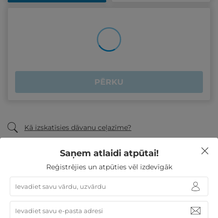
PĒRKU
Kā izskatīsies dāvanu ceļazīme?
Saņem atlaidi atpūtai!
Reģistrējies un atpūties vēl izdevīgāk
Biežāk uzdotie jautājumi
Citi daudzfunkcionālās dāvanu kartes
piedāvājumi: