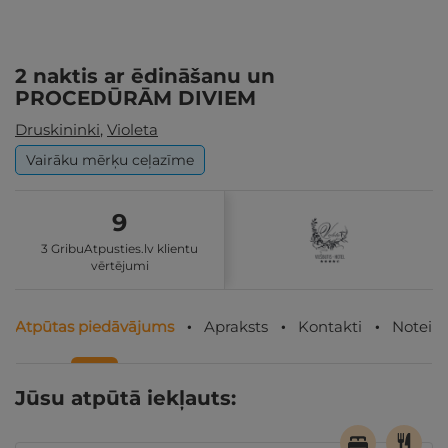
2 naktis ar ēdināšanu un
PROCEDŪRĀM DIVIEM
Druskininki
,
Violeta
Vairāku mērķu ceļazīme
9
3 GribuAtpusties.lv klientu
vērtējumi
Atpūtas piedāvājums
Apraksts
Kontakti
Noteik
Jūsu atpūtā iekļauts: