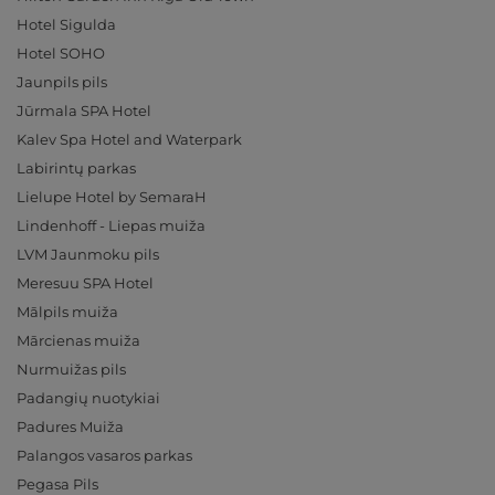
Hotel Sigulda
Hotel SOHO
Jaunpils pils
Jūrmala SPA Hotel
Kalev Spa Hotel and Waterpark
Labirintų parkas
Lielupe Hotel by SemaraH
Lindenhoff - Liepas muiža
LVM Jaunmoku pils
Meresuu SPA Hotel
Mālpils muiža
Mārcienas muiža
Nurmuižas pils
Padangių nuotykiai
Padures Muiža
Palangos vasaros parkas
Pegasa Pils