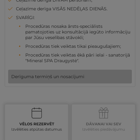
Ceļazīme derīga DIVĀM personām;
Ceļazīme derīga VISĀS NEDĒĻAS DIENĀS.
SVARĪGI:
Procedūras nosaka ārsts-speciālists
pamatojoties uz konsultācijā iegūto informāciju
par Jūsu veselības stāvokli;
Procedūras tiek veiktas tikai pieaugušajiem;
Procedūras tiek veiktas ēkā pāri ielai - sanatorijā
"Mineral SPA Draugystė".
Derīguma termiņš un nosacījumi
VĒLOS REZERVĒT
DĀVANAI VAI SEV
Izvēlēties atpūtas datumus
Izvēlēties piedāvājumu