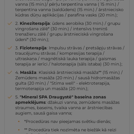
vanna (15 min.)/ pērļu terpentīna vanna ( 15 min.) /
terpentīna vanna (saldūdens) (15 min.) / ārstniecisko
kūdras dūņu aplikācijas / parafīna vasks (20 min.);
2.
Kineziterapija
: ūdens aerobika (30 min.) / grupu
vingrošana zālē* (30 min.) / intensīvs treniņš
trenažieru zālē / grupu ārstnieciskā vingrošana
ūdenī* (30 min.);
3.
Fizioterapija
: Impulsu strāvas / pretsāpju strāvas /
traucējumu strāvas / kompresijas terapija /
ultraskaņa / magnētiskā lauka terapija / gaismas
terapija ar ierīci / haloterapija (sāls istaba) (30 min.);
4.
Masāža
: Klasiskā ārstnieciskā masāža** (15 min.) /
Zemūdens masāža (20 min.) / sausā hidromasāžas
gulta (20 min.) / "Stima well" - elektroterapija,
termoterapija un masāža (20 min.);
5.
"Mineral SPA Draugystė" baseina zonas
apmeklējums
: džakuzi vanna, zemūdens masāžas
straumes, baseins, tvaika vanna ar ārstniecības
augiem, sausā gaisa vanna;
*Procedūras nav pieejamas svētku dienās;
** Procedūra tiek nozīmēta ne biežāk kā reizi