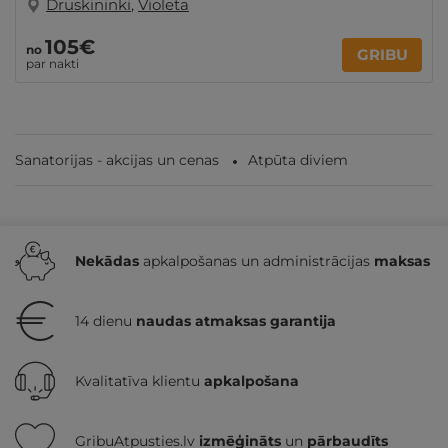
Druskininki
,
Violeta
105€
no
GRIBU
par nakti
Sanatorijas - akcijas un cenas
Atpūta diviem
Nekādas
apkalpošanas un administrācijas
maksas
14 dienu
naudas atmaksas garantija
Kvalitatīva klientu
apkalpošana
GribuAtpusties.lv
izmēģināts
un
pārbaudīts