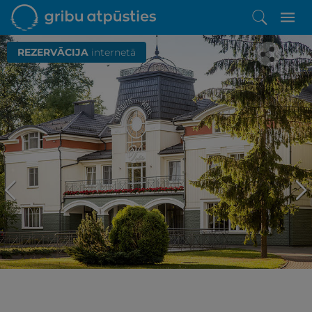
REZERVĀCIJA
internetā
Iepatikās šis piedāvājums?
Līdz brīnišķīgai atpūtai atlikuši tikai daži soļi
PĒRKU