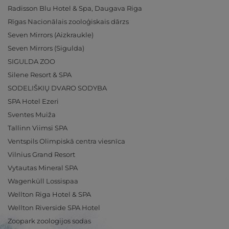
Radisson Blu Hotel & Spa, Daugava Riga
Rīgas Nacionālais zooloģiskais dārzs
Seven Mirrors (Aizkraukle)
Seven Mirrors (Sigulda)
SIGULDA ZOO
Silene Resort & SPA
SODELIŠKIŲ DVARO SODYBA
SPA Hotel Ezeri
Sventes Muiža
Tallinn Viimsi SPA
Ventspils Olimpiskā centra viesnīca
Vilnius Grand Resort
Vytautas Mineral SPA
Wagenküll Lossispaa
Wellton Riga Hotel & SPA
Wellton Riverside SPA Hotel
Zoopark zoologijos sodas