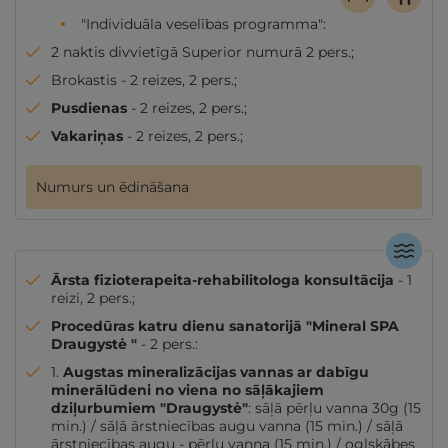
"Individuāla veselības programma":
2 naktis divvietīgā Superior numurā 2 pers.;
Brokastis - 2 reizes, 2 pers.;
Pusdienas
- 2 reizes, 2 pers.;
Vakariņas
- 2 reizes, 2 pers.;
Numurs un ēdināšana
Ārsta fizioterapeita-rehabilitologa konsultācija
- 1
reizi, 2 pers.;
Procedūras katru dienu sanatorijā "Mineral SPA
Draugystė "
- 2 pers.:
1.
Augstas mineralizācijas vannas ar dabīgu
minerālūdeni no viena no sāļākajiem
dziļurbumiem "Draugystė"
: sāļā pērļu vanna 30g (15
min.) / sāļā ārstniecības augu vanna (15 min.) / sāļā
ārstniecības augu - pērļu vanna (15 min.) / ogļskābes