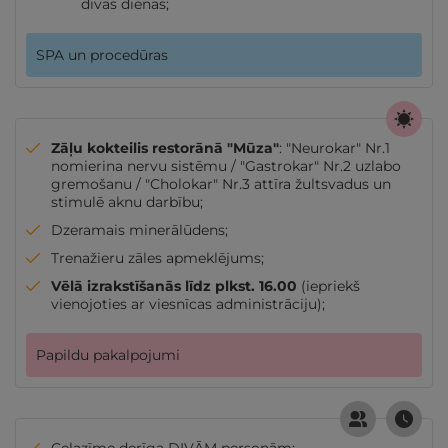
divās dienās;
SPA un procedūras
Zāļu kokteilis restorānā "Mūza"
: "Neurokar" Nr.1
nomierina nervu sistēmu / "Gastrokar" Nr.2 uzlabo
gremošanu / "Cholokar" Nr.3 attīra žultsvadus un
stimulē aknu darbību;
Dzeramais minerālūdens;
Trenažieru zāles apmeklējums;
Vēlā izrakstīšanās līdz plkst. 16.00
(iepriekš
vienojoties ar viesnīcas administrāciju);
Papildu pakalpojumi