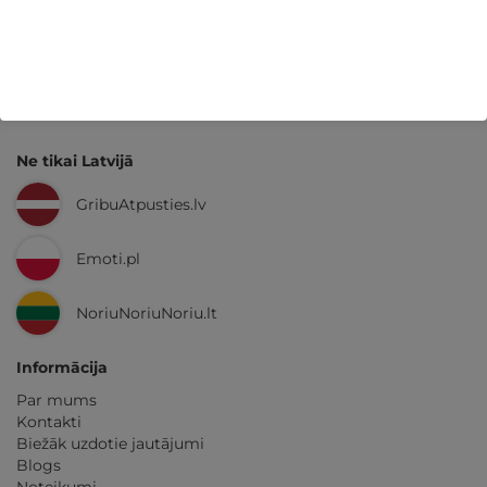
Kvalitatīva klientu
apkalpošana
GribuAtpusties.lv
izmēģināts
un
pārbaudīts
Ne tikai Latvijā
GribuAtpusties.lv
Emoti.pl
NoriuNoriuNoriu.lt
Informācija
Par mums
Kontakti
Biežāk uzdotie jautājumi
Blogs