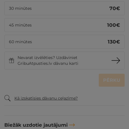
70
€
30 minūtes
100
€
45 minūtes
130
€
60 minūtes
Nevarat izvēlēties? Uzdāviniet
GribuAtpusties.lv dāvanu karti
PĒRKU
Kā izskatīsies dāvanu ceļazīme?
Biežāk uzdotie jautājumi