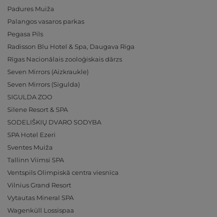
Padures Muiža
Palangos vasaros parkas
Pegasa Pils
Radisson Blu Hotel & Spa, Daugava Riga
Rīgas Nacionālais zooloģiskais dārzs
Seven Mirrors (Aizkraukle)
Seven Mirrors (Sigulda)
SIGULDA ZOO
Silene Resort & SPA
SODELIŠKIŲ DVARO SODYBA
SPA Hotel Ezeri
Sventes Muiža
Tallinn Viimsi SPA
Ventspils Olimpiskā centra viesnīca
Vilnius Grand Resort
Vytautas Mineral SPA
Wagenküll Lossispaa