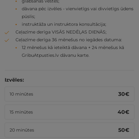
glābšanas vestes;
dāvana pēc izvēles - vienvietīgs vai divvietīgs ūdens
pūslis;
instruktāža un instruktora konsultācija;
Ceļazīme derīga VISĀS NEDĒĻAS DIENĀS;
Ceļazīme derīga 36 mēnešus no iegādes datuma:
12 mēnešus kā ieteiktā dāvana + 24 mēnešus kā
GribuAtpusties.lv dāvanu karte.
Izvēles:
30
€
10 minūtes
40
€
15 minūtes
50
€
20 minūtes