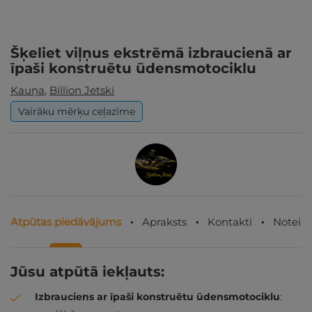
Šķeliet viļņus ekstrēmā izbraucienā ar
īpaši konstruētu ūdensmotociklu
Kauņa
,
Billion Jetski
Vairāku mērķu ceļazīme
Atpūtas piedāvājums
Apraksts
Kontakti
Noteik
Jūsu atpūtā iekļauts:
Izbrauciens ar īpaši konstruētu ūdensmotociklu
: