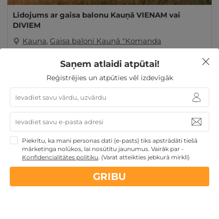
Lidojums ar gaisa balonu Kauņā VIENAM vai
DIVIEM
Kauņa
,
Gaisa baloni Kauņā "Komanda
Balionautojas"
Saņem atlaidi atpūtai!
GRIBU
134€
Reģistrējies un atpūties vēl izdevīgāk
no
Dāvanu idejas
Jaunumi
Piekrītu, ka mani personas dati (e-pasts) tiks apstrādāti tiešā
mārketinga nolūkos, lai nosūtītu jaunumus. Vairāk par -
Konfidencialitātes politiku
.
(Varat atteikties jebkurā mirklī)
Nekādas
apkalpošanas un administrācijas
maksas
GRIBU
14 dienu
naudas atmaksas garantija