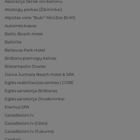
Asociacija Skrisk oro balionu
Atostogų parkas (Žibininkai)
Atpūtas vieta "Buki" MiniZoo BUKS
Auksinės kopos
Baltic Beach Hotel
Baltvilla
Bellevue Park Hotel
Birštono pramogų kalnas
Bistrampolio Dvaras
Daina Jurmala Beach Hotel & SPA
Eglės reabilitacijos centras | CORE
Eglės sanatorija Birštonas
Eglės sanatorija Druskininkai
Elamus SPA
GaisaBaloni.lv
GaisaBaloni.lv (Cēsis)
GaisaBaloni.lv (Tukums)
Gradiali