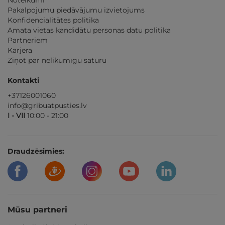
Noteikumi
Pakalpojumu piedāvājumu izvietojums
Konfidencialitātes politika
Amata vietas kandidātu personas datu politika
Partneriem
Karjera
Ziņot par nelikumīgu saturu
Kontakti
+37126001060
info@gribuatpusties.lv
I - VII
10:00 - 21:00
Draudzēsimies:
Mūsu partneri