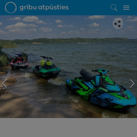
Iepatikās šis piedāvājums?
Līdz brīnišķīgai atpūtai atlikuši tikai daži soļi
PĒRKU