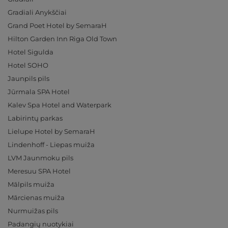
Gradiali Anykščiai
Grand Poet Hotel by SemaraH
Hilton Garden Inn Riga Old Town
Hotel Sigulda
Hotel SOHO
Jaunpils pils
Jūrmala SPA Hotel
Kalev Spa Hotel and Waterpark
Labirintų parkas
Lielupe Hotel by SemaraH
Lindenhoff - Liepas muiža
LVM Jaunmoku pils
Meresuu SPA Hotel
Mālpils muiža
Mārcienas muiža
Nurmuižas pils
Padangių nuotykiai