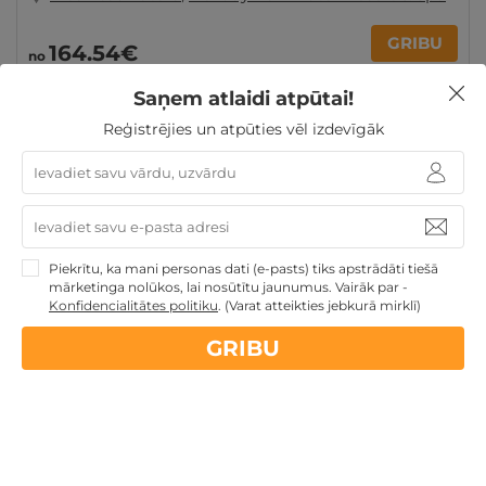
GRIBU
164
.54
€
no
par nakti
Saņem atlaidi atpūtai!
Reģistrējies un atpūties vēl izdevīgāk
Derīgs arī VASARĀ
Romantiska atpūta pārim
Atpūta
diviem
Piekrītu, ka mani personas dati (e-pasts) tiks apstrādāti tiešā
Nekādas
apkalpošanas un administrācijas
maksas
mārketinga nolūkos, lai nosūtītu jaunumus. Vairāk par -
Konfidencialitātes politiku
.
(Varat atteikties jebkurā mirklī)
GRIBU
14 dienu
naudas atmaksas garantija
Kvalitatīva klientu
apkalpošana
GribuAtpusties.lv
izmēģināts
un
pārbaudīts