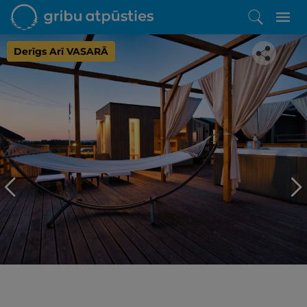
Derīgs Arī VASARĀ
Iepatikās šis piedāvājums?
Līdz brīnišķīgai atpūtai atlikuši tikai daži soļi
PĒRKU