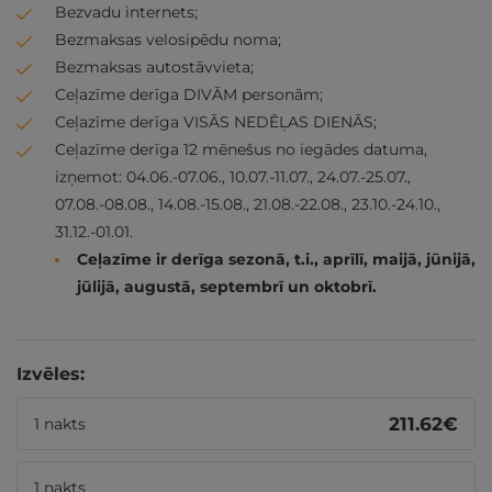
Bezvadu internets;
Bezmaksas velosipēdu noma;
Bezmaksas autostāvvieta;
Ceļazīme derīga DIVĀM personām;
Ceļazīme derīga VISĀS NEDĒĻAS DIENĀS;
Ceļazīme derīga 12 mēnešus no iegādes datuma,
izņemot: 04.06.-07.06., 10.07.-11.07., 24.07.-25.07.,
07.08.-08.08., 14.08.-15.08., 21.08.-22.08., 23.10.-24.10.,
31.12.-01.01.
Ceļazīme ir derīga sezonā, t.i., aprīlī, maijā, jūnijā,
jūlijā, augustā, septembrī un oktobrī.
Izvēles:
211.62
€
1 nakts
1 nakts