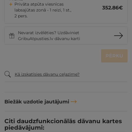
Privāta atpūta viesnīcas
352.86
€
labsajūtas zonā - 1 reizi, 1 st.,
2 pers.
Nevarat izvēlēties? Uzdāviniet
GribuAtpusties.lv dāvanu karti
PĒRKU
Kā izskatīsies dāvanu ceļazīme?
Biežāk uzdotie jautājumi
Citi daudzfunkcionālās dāvanu kartes
piedāvājumi: