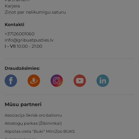
Karjera
Ziņot par nelikumīgu saturu
Kontakti
+37126001060
info@gribuatpusties.lv
I - VII
10:00 - 21:00
Draudzēsimies:
Mūsu partneri
Asociacija Skrisk oro balionu
Atostogų parkas (Žibininkai)
Atpūtas vieta "Buki" MiniZoo BUKS