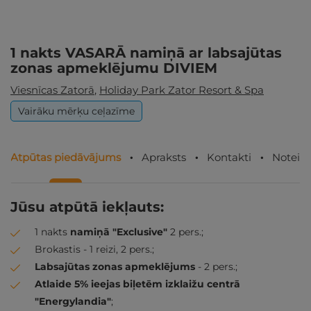
1 nakts VASARĀ namiņā ar labsajūtas
zonas apmeklējumu DIVIEM
Viesnīcas Zatorā
,
Holiday Park Zator Resort & Spa
Vairāku mērķu ceļazīme
Atpūtas piedāvājums
Apraksts
Kontakti
Noteik
Jūsu atpūtā iekļauts:
1 nakts
namiņā "Exclusive"
2 pers.;
Brokastis - 1 reizi, 2 pers.;
Labsajūtas zonas apmeklējums
- 2 pers.;
Atlaide 5% ieejas biļetēm izklaižu centrā
"Energylandia"
;