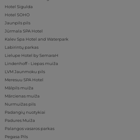
Hotel Sigulda
Hotel SOHO
Jaunpils pils
Jūrmala SPA Hotel
Kalev Spa Hotel and Waterpark
Labirintų parkas
Lielupe Hotel by SemaraH
Lindenhoff - Liepas muiža
LVM Jaunmoku pils
Meresuu SPA Hotel
Mālpils muiža
Mārcienas muiža
Nurmuižas pils
Padangių nuotykiai
Padures Muiža
Palangos vasaros parkas
Pegasa Pils