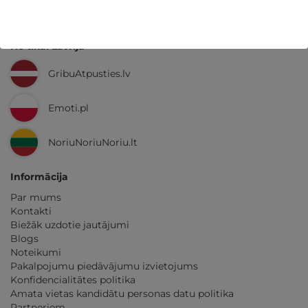
Ne tikai Latvijā
GribuAtpusties.lv
Emoti.pl
NoriuNoriuNoriu.lt
Informācija
Par mums
Kontakti
Biežāk uzdotie jautājumi
Blogs
Noteikumi
Pakalpojumu piedāvājumu izvietojums
Konfidencialitātes politika
Amata vietas kandidātu personas datu politika
Partneriem