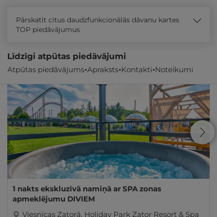
Pārskatīt citus daudzfunkcionālās dāvanu kartes
TOP piedāvājumus
Līdzīgi atpūtas piedāvājumi
Atpūtas piedāvājums
Apraksts
Kontakti
Noteikumi
1 nakts ekskluzīvā namiņā ar SPA zonas
apmeklējumu DIVIEM
Viesnīcas Zatorā
,
Holiday Park Zator Resort & Spa