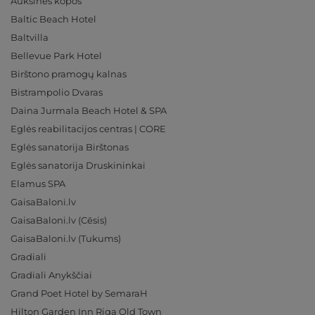
Auksinės kopos
Baltic Beach Hotel
Baltvilla
Bellevue Park Hotel
Birštono pramogų kalnas
Bistrampolio Dvaras
Daina Jurmala Beach Hotel & SPA
Eglės reabilitacijos centras | CORE
Eglės sanatorija Birštonas
Eglės sanatorija Druskininkai
Elamus SPA
GaisaBaloni.lv
GaisaBaloni.lv (Cēsis)
GaisaBaloni.lv (Tukums)
Gradiali
Gradiali Anykščiai
Grand Poet Hotel by SemaraH
Hilton Garden Inn Riga Old Town