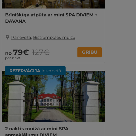
Brīnišķīga atpūta ar mini SPA DIVIEM +
DĀVANA
Panevēža
,
Bistrampoles muiža
79€
127€
GRIBU
no
par nakti
REZERVĀCIJA
internetā
2 naktis muižā ar mini SPA
apmeklējumu DIVIEM