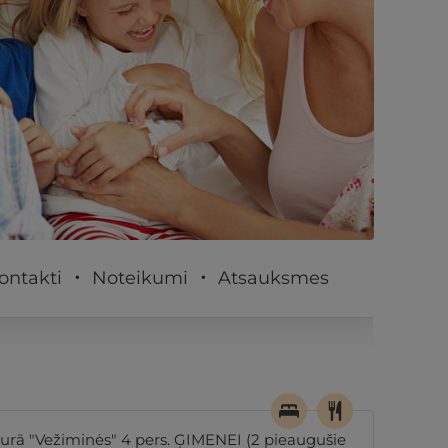
PĒRKU
ontakti
Noteikumi
Atsauksmes
urā "Vežiminės" 4 pers. ĢIMENEI (2 pieaugušie