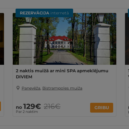
REZERVĀCIJA
internetā
2 naktis muižā ar mini SPA apmeklējumu
DIVIEM
Panevēža
,
Bistrampoles muiža
129€
216€
no
GRIBU
Par 2 naktīm