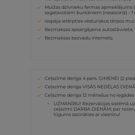
Muižas dzīvnieku fermas apmeklējums (si
sagatavotiem burkāniem (nesezonā) - 1 rei
Iespēja ietērpties vēsturiskos tērpos muiža
Bezmaksas apsargājama autostāvvieta;
Bezmaksas bezvadu internets;
Ceļazīme derīga 4 pers. ĢIMENEI (2 pieau
Ceļazīme derīga VISĀS NEDĒĻAS DIENĀ
Ceļazīme derīga 12 mēnešus no iegādes d
UZMANĪBU! Rezervācijas sistēmā uz
ceļazīmi DARBA DIENĀM; par reze
lūgums sazināties ar viesnīcu!