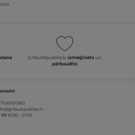
pūta
ošana
GribuAtpusties.lv
izmēģināts
un
pārbaudīts
ontakti
37126001060
nfo@gribuatpusties.lv
- VII
10:00 - 21:00