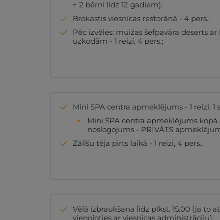
+ 2 bērni līdz 12 gadiem);
Brokastis viesnīcas restorānā - 4 pers.;
Pēc izvēles: muižas šefpavāra deserts ar 
uzkodām - 1 reizi, 4 pers.;
Mini SPA centra apmeklējums - 1 reizi, 1 st
Mini SPA centra apmeklējums kopā ar 
noslogojums - PRIVĀTS apmeklējum
Zālīšu tēja pirts laikā - 1 reizi, 4 pers.;
Vēlā izbraukšana līdz plkst. 15.00 (ja to 
vienojoties ar viesnīcas administrāciju);