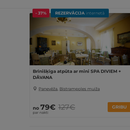
Līdzīgi atpūtas piedāvājumi
- 37%
REZERVĀCIJA
internetā
Brīnišķīga atpūta ar mini SPA DIVIEM +
DĀVANA
Panevēža
,
Bistrampoles muiža
79€
127€
GRIBU
no
par nakti