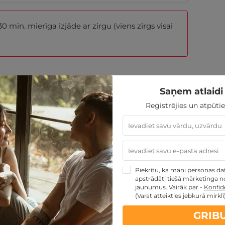
 min. mierīga izjāde ar zirgu (viens zirgs visai
Saņem atlaidi 
DĀVANAI VAI SEV
Reģistrējies un atpūtie
Izvēlēties piedāvājumu
tumus:
Piekrītu, ka mani personas dati
apstrādāti tiešā mārketinga no
jaunumus. Vairāk par -
Konfide
(Varat atteikties jebkurā mirklī
GRIB