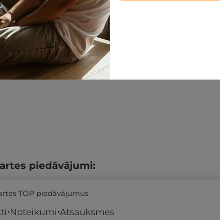
PĒRKU
artes piedāvājumi:
kartes TOP piedāvājumus
ti
Noteikumi
Atsauksmes