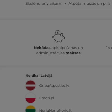
Skolēnu brīvlaikam
Atpūta muižās un pilīs
Nekādas
apkalpošanas un
14
administrācijas
maksas
Ne tikai Latvijā
GribuAtpusties.lv
Emoti.pl
NoriuNoriuNoriu.lt