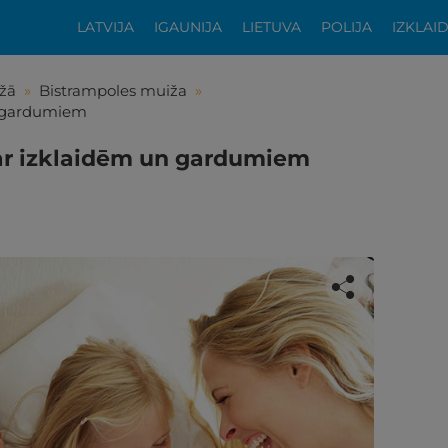
LATVIJA
IGAUNIJA
LIETUVA
POLIJA
IZKLAI
žā
»
Bistrampoles muiža
»
n gardumiem
 ar izklaidēm un gardumiem
tikās šis piedāvājums?
ķīgai atpūtai atlikuši tikai daži soļi