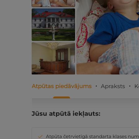
Atpūtas piedāvājums
Apraksts
K
Jūsu atpūtā iekļauts:
Atpūta četrvietīgā standarta klases num