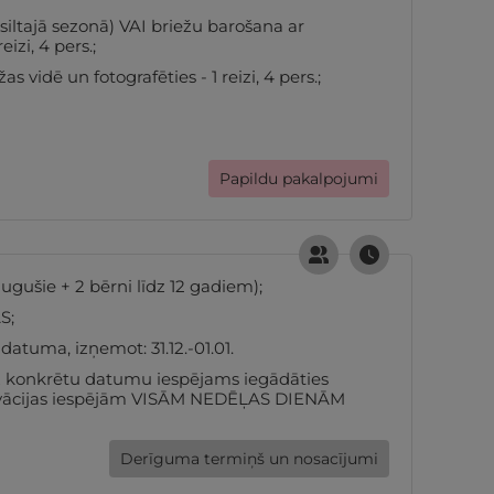
ltajā sezonā) VAI briežu barošana ar
zi, 4 pers.;
s vidē un fotografēties - 1 reizi, 4 pers.;
Papildu pakalpojumi
gušie + 2 bērni līdz 12 gadiem);
S;
atuma, izņemot: 31.12.-01.01.
 konkrētu datumu iespējams iegādāties
rvācijas iespējām VISĀM NEDĒĻAS DIENĀM
Derīguma termiņš un nosacījumi