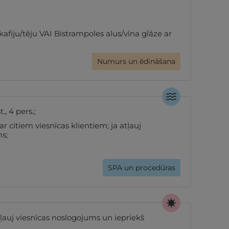
kafiju/tēju VAI Bistrampoles alus/vīna glāze ar
Numurs un ēdināšana
., 4 pers.;
citiem viesnīcas klientiem; ja atļauj
s;
SPA un procedūras
atļauj viesnīcas noslogojums un iepriekš