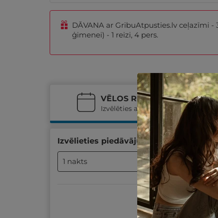
DĀVANA ar GribuAtpusties.lv ceļazīmi - 30
ģimenei) - 1 reizi, 4 pers.
VĒLOS REZERVĒT
Izvēlēties atpūtas datumus
Izvēlieties piedāvājumu un atpūtas da
1 nakts