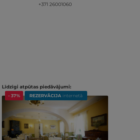
+371 26001060
Līdzīgi atpūtas piedāvājumi:
- 37%
REZERVĀCIJA
internetā