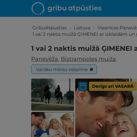
GribuAtpusties
»
Lietuva
»
Viesnīcas Panevē
1 vai 2 naktis muižā ĢIMENEI ar izklaidēm u
1 vai 2 naktis muižā ĢIMENEI
Panevēža
,
Bistrampoles muiža
Vairāku mērķu ceļazīme
?
Derīgs arī VASARĀ
Iepa
Līdz brīniš