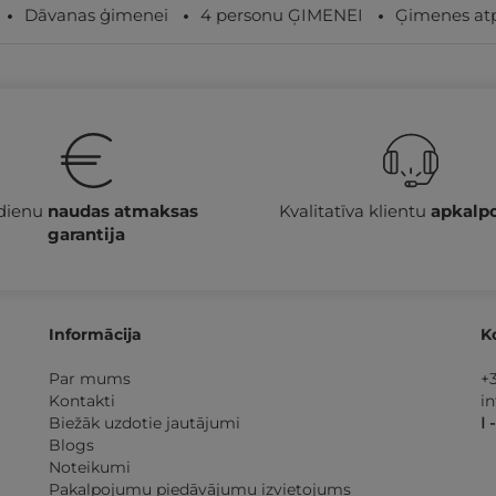
Dāvanas ģimenei
4 personu ĢIMENEI
Ģimenes at
 dienu
naudas atmaksas
Kvalitatīva klientu
apkalp
garantija
Informācija
K
Par mums
+
Kontakti
i
Biežāk uzdotie jautājumi
I 
Blogs
Noteikumi
Pakalpojumu piedāvājumu izvietojums