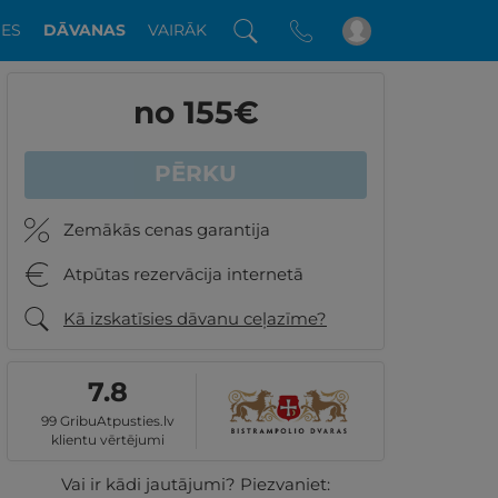
DES
DĀVANAS
VAIRĀK
no 155
€
PĒRKU
Zemākās cenas garantija
Atpūtas rezervācija internetā
Kā izskatīsies dāvanu ceļazīme?
7.8
99 GribuAtpusties.lv
klientu vērtējumi
Vai ir kādi jautājumi? Piezvaniet: