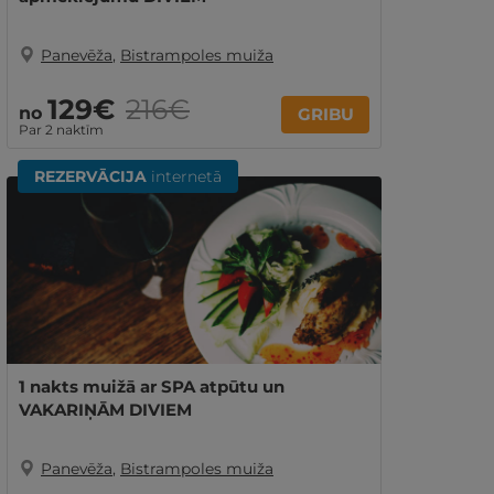
Panevēža
,
Bistrampoles muiža
129€
216€
no
GRIBU
Par 2 naktīm
REZERVĀCIJA
internetā
1 nakts muižā ar SPA atpūtu un
VAKARIŅĀM DIVIEM
Panevēža
,
Bistrampoles muiža