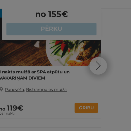
no 155
€
REZERVĀCIJA
internetā
- 28%
PĒRKU
1 nakts muižā ar SPA atpūtu un
1 nakts
VAKARIŅĀM DIVIEM
ĢIMENE
Panevēža
,
Bistrampoles muiža
Panev
119€
1
GRIBU
no
no
par nakti
par nakti