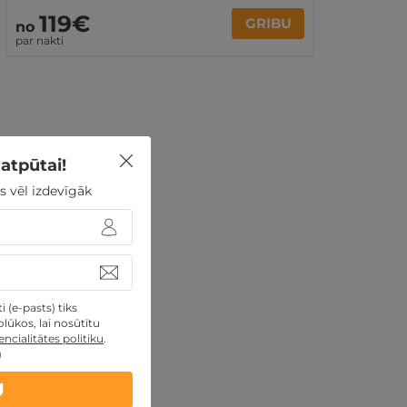
119€
GRIBU
no
par nakti
atpūtai!
s vēl izdevīgāk
 (e-pasts) tiks
lūkos, lai nosūtītu
ncialitātes politiku
.
)
U