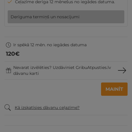
Ceļazīme derīga 12 mēnešus no iegādes datuma.
Derīguma termiņš un nosacījumi
Ir spēkā 12 mēn. no iegādes datuma
120
€
Nevarat izvēlēties? Uzdāviniet GribuAtpusties.lv
dāvanu karti
MAINĪT
Kā izskatīsies dāvanu ceļazīme?