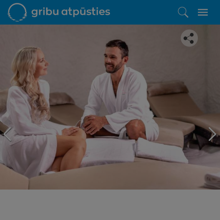
Iepatikās šis piedāvājums?
Līdz brīnišķīgai atpūtai atlikuši tikai daži soļi
PĒRKU