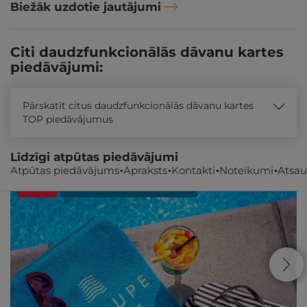
Biežāk uzdotie jautājumi
Citi daudzfunkcionālās dāvanu kartes
piedāvājumi:
Pārskatīt citus daudzfunkcionālās dāvanu kartes
TOP piedāvājumus
Līdzīgi atpūtas piedāvājumi
Atpūtas piedāvājums
Apraksts
Kontakti
Noteikumi
Atsa
- 29%
REZERVĀCIJA
internetā