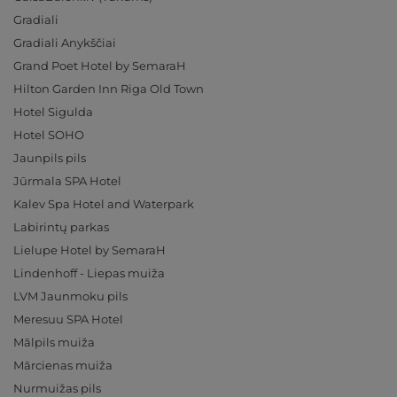
Gradiali
Gradiali Anykščiai
Grand Poet Hotel by SemaraH
Hilton Garden Inn Riga Old Town
Hotel Sigulda
Hotel SOHO
Jaunpils pils
Jūrmala SPA Hotel
Kalev Spa Hotel and Waterpark
Labirintų parkas
Lielupe Hotel by SemaraH
Lindenhoff - Liepas muiža
LVM Jaunmoku pils
Meresuu SPA Hotel
Mālpils muiža
Mārcienas muiža
Nurmuižas pils