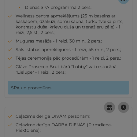
Dienas SPA programma 2 pers.:
Wellness centra apmeklējums (25 m baseins ar
kaskādēm, džakuzi, somu sauna, turku tvaika pirts,
kontrastu duša, krievu duša un trenažieru zāle) - 1
reizi, 2,5 st., 2 pers.;
Muguras masāža - 1 reizi, 30 min., 2 pers.;
Sāls istabas apmeklējums - 1 reizi, 45 min., 2 pers.;
Tējas ceremonija pēc procedūrām - 1 reizi, 2 pers.;
Glāze Prosecco Brut bārā "Lobby" vai restorānā
"Lielupe" - 1 reizi, 2 pers.;
SPA un procedūras
Ceļazīme derīga DIVĀM personām;
Ceļazīme derīga DARBA DIENĀS (Pirmdiena-
Piektdiena);