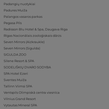
Padangių nuotykiai
Padures Muiža
Palangos vasaros parkas
Pegasa Pils
Radisson Blu Hotel & Spa, Daugava Riga
Rīgas Nacionālais zooloģiskais dārzs
Seven Mirrors (Aizkraukle)
Seven Mirrors (Sigulda)
SIGULDA ZOO
Silene Resort & SPA
SODELIŠKIŲ DVARO SODYBA
SPA Hotel Ezeri
Sventes Muiža
Tallinn Viimsi SPA
Ventspils Olimpiskā centra viesnīca
Vilnius Grand Resort
Vytautas Mineral SPA