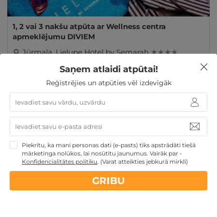
1, 2 vai 3 nakšu atpūta ar Wellness centra
apmeklējumu DIVIEM
Jūrmala
,
Lielupe Hotel by Semarah
★ ★ ★ ★
Saņem atlaidi atpūtai!
95€
135€
no
GRIBU
par nakti
Reģistrējies un atpūties vēl izdevīgāk
Ziemassvētku dāvanas
Dienas Spa
Atpūta diviem
Atpūta Latvijā
Piekrītu, ka mani personas dati (e-pasts) tiks apstrādāti tiešā
mārketinga nolūkos, lai nosūtītu jaunumus. Vairāk par -
Konfidencialitātes politiku
.
(Varat atteikties jebkurā mirklī)
Nekādas
apkalpošanas un administrācijas
maksas
GRIBU
14 dienu
naudas atmaksas garantija