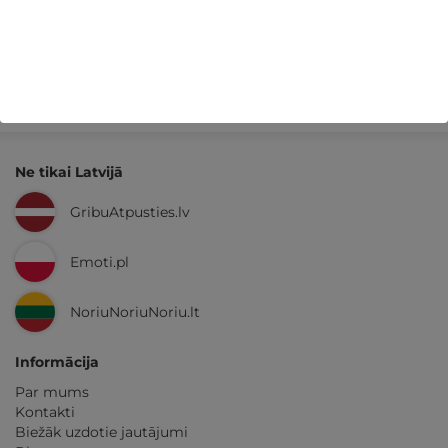
Kvalitatīva klientu
apkalpošana
GribuAtpusties.lv
izmēģināts
un
pārbaudīts
Ne tikai Latvijā
GribuAtpusties.lv
Emoti.pl
NoriuNoriuNoriu.lt
Informācija
Par mums
Kontakti
Biežāk uzdotie jautājumi