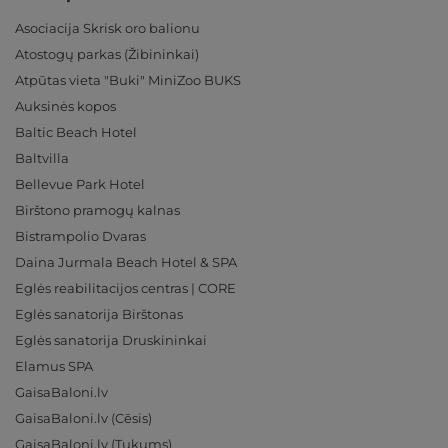
Asociacija Skrisk oro balionu
Atostogų parkas (Žibininkai)
Atpūtas vieta "Buki" MiniZoo BUKS
Auksinės kopos
Baltic Beach Hotel
Baltvilla
Bellevue Park Hotel
Birštono pramogų kalnas
Bistrampolio Dvaras
Daina Jurmala Beach Hotel & SPA
Eglės reabilitacijos centras | CORE
Eglės sanatorija Birštonas
Eglės sanatorija Druskininkai
Elamus SPA
GaisaBaloni.lv
GaisaBaloni.lv (Cēsis)
GaisaBaloni.lv (Tukums)