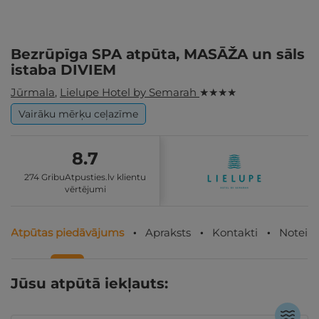
Bezrūpīga SPA atpūta, MASĀŽA un sāls
istaba DIVIEM
Jūrmala
,
Lielupe Hotel by Semarah
★ ★ ★ ★
Vairāku mērķu ceļazīme
8.7
274 GribuAtpusties.lv klientu
vērtējumi
Atpūtas piedāvājums
Apraksts
Kontakti
Noteik
Jūsu atpūtā iekļauts: