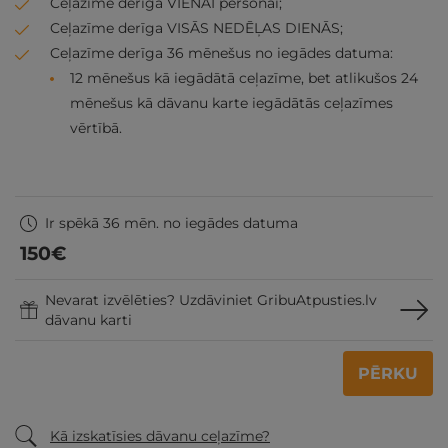
Ceļazīme derīga VIENAI personai;
Ceļazīme derīga VISĀS NEDĒĻAS DIENĀS;
Ceļazīme derīga 36 mēnešus no iegādes datuma:
12 mēnešus kā iegādātā ceļazīme, bet atlikušos 24
mēnešus kā dāvanu karte iegādātās ceļazīmes
vērtībā.
Ir spēkā 36 mēn. no iegādes datuma
150
€
Nevarat izvēlēties? Uzdāviniet GribuAtpusties.lv
dāvanu karti
PĒRKU
Kā izskatīsies dāvanu ceļazīme?