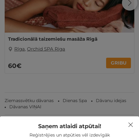
Tradicionālā taizemiešu masāža Rīgā
Rīga
,
Orchid SPA Riga
GRIBU
60€
Ziemassvētku dāvanas
Dienas Spa
Dāvanu idejas
Dāvanas VIŅAI
Saņem atlaidi atpūtai!
Reģistrējies un atpūties vēl izdevīgāk
Nekādas
apkalpošanas un administrācijas
maksas