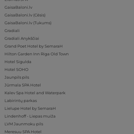
GaisaBaloni.lv
GaisaBaloni.lv (Cēsis)
GaisaBaloni.lv (Tukums)
Gradiali
Gradiali Anykščiai
Grand Poet Hotel by SemaraH
Hilton Garden Inn Riga Old Town
Hotel Sigulda
Hotel SOHO
Jaunpils pils
Jūrmala SPA Hotel
Kalev Spa Hotel and Waterpark
Labirintų parkas
Lielupe Hotel by SemaraH
Lindenhoff - Liepas muiža
LVM Jaunmoku pils
Meresuu SPA Hotel