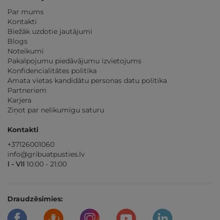
Par mums
Kontakti
Biežāk uzdotie jautājumi
Blogs
Noteikumi
Pakalpojumu piedāvājumu izvietojums
Konfidencialitātes politika
Amata vietas kandidātu personas datu politika
Partneriem
Karjera
Ziņot par nelikumīgu saturu
Kontakti
+37126001060
info@gribuatpusties.lv
I - VII
10:00 - 21:00
Draudzēsimies: