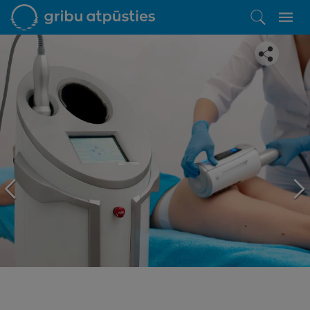
Iepatikās šis piedāvājums?
Līdz brīnišķīgai atpūtai atlikuši tikai daži soļi
PĒRKU