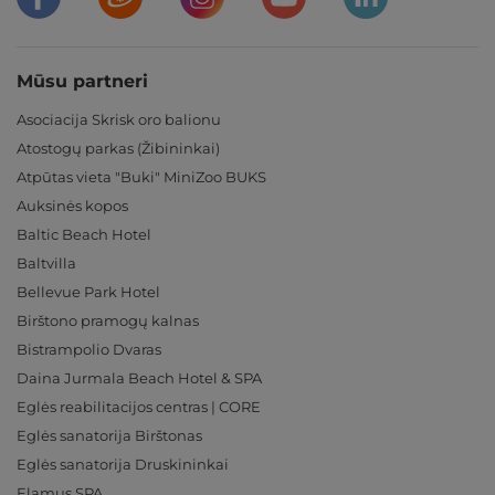
Mūsu partneri
Asociacija Skrisk oro balionu
Atostogų parkas (Žibininkai)
Atpūtas vieta "Buki" MiniZoo BUKS
Auksinės kopos
Baltic Beach Hotel
Baltvilla
Bellevue Park Hotel
Birštono pramogų kalnas
Bistrampolio Dvaras
Daina Jurmala Beach Hotel & SPA
Eglės reabilitacijos centras | CORE
Eglės sanatorija Birštonas
Eglės sanatorija Druskininkai
Elamus SPA