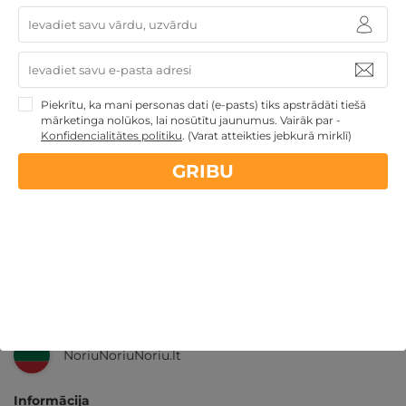
14 dienu
naudas atmaksas garantija
Piekrītu, ka mani personas dati (e-pasts) tiks apstrādāti tiešā
Kvalitatīva klientu
apkalpošana
mārketinga nolūkos, lai nosūtītu jaunumus. Vairāk par -
Konfidencialitātes politiku
.
(Varat atteikties jebkurā mirklī)
GribuAtpusties.lv
izmēģināts
un
pārbaudīts
GRIBU
Ne tikai Latvijā
GribuAtpusties.lv
Emoti.pl
NoriuNoriuNoriu.lt
Informācija