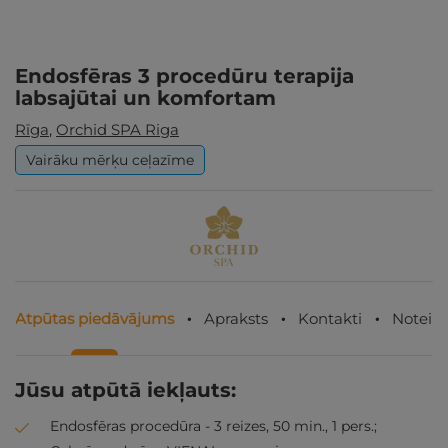
Endosfēras 3 procedūru terapija
labsajūtai un komfortam
Rīga
,
Orchid SPA Riga
Vairāku mērķu ceļazīme
Atpūtas piedāvājums
Apraksts
Kontakti
Noteik
Jūsu atpūtā iekļauts:
Endosfēras procedūra - 3 reizes, 50 min., 1 pers.;