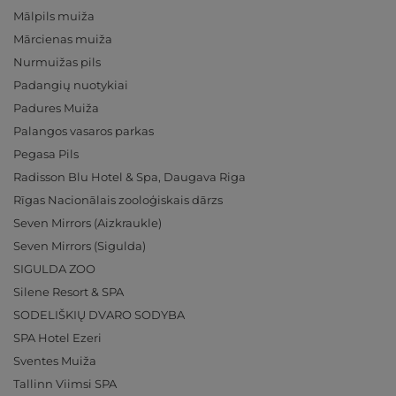
Mālpils muiža
Mārcienas muiža
Nurmuižas pils
Padangių nuotykiai
Padures Muiža
Palangos vasaros parkas
Pegasa Pils
Radisson Blu Hotel & Spa, Daugava Riga
Rīgas Nacionālais zooloģiskais dārzs
Seven Mirrors (Aizkraukle)
Seven Mirrors (Sigulda)
SIGULDA ZOO
Silene Resort & SPA
SODELIŠKIŲ DVARO SODYBA
SPA Hotel Ezeri
Sventes Muiža
Tallinn Viimsi SPA