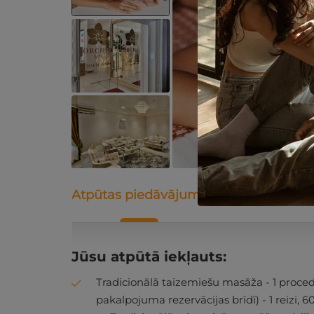
Atpūtas piedāvājums
Apraksts
K
Jūsu atpūtā iekļauts:
Tradicionālā taizemiešu masāža - 1 procedū
pakalpojuma rezervācijas brīdī) - 1 reizi, 60 