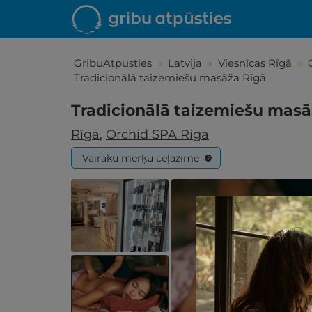
GribuAtpusties
»
Latvija
»
Viesnīcas Rīgā
»
Tradicionālā taizemiešu masāža Rīgā
Tradicionālā taizemiešu masā
Rīga
,
Orchid SPA Riga
Vairāku mērķu ceļazīme
?
Iepa
Līdz brīniš