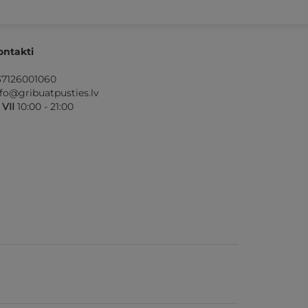
ontakti
37126001060
nfo@gribuatpusties.lv
- VII
10:00 - 21:00