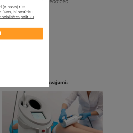
+371 26001060
 (e-pasts) tiks
lūkos, lai nosūtītu
ncialitātes politiku
.
)
U
Līdzīgi atpūtas piedāvājumi: