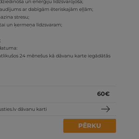
dziedinoša un enerģiju līdzsvarojoša;
baudījums ar dabīgām ēteriskajām eļļām;
zina stresu;
ūtai un ķermeņa līdzsvaram;
;
datuma:
atlikušos 24 mēnešus kā dāvanu karte iegādātās
60
€
sties.lv dāvanu karti
PĒRKU