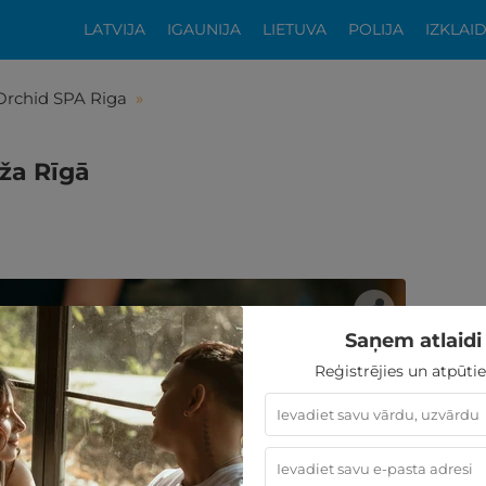
LATVIJA
IGAUNIJA
LIETUVA
POLIJA
IZKLAI
Orchid SPA Riga
»
ža Rīgā
Saņem atlaidi 
Reģistrējies un atpūtie
tikās šis piedāvājums?
ķīgai atpūtai atlikuši tikai daži soļi