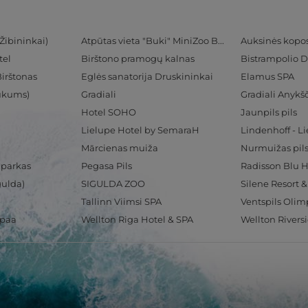
Žibininkai)
Atpūtas vieta "Buki" MiniZoo BUKS
Auksinės kopo
tel
Birštono pramogų kalnas
Bistrampolio D
Birštonas
Eglės sanatorija Druskininkai
Elamus SPA
Tukums)
Gradiali
Gradiali Anykšč
Hotel SOHO
Jaunpils pils
Lielupe Hotel by SemaraH
Lindenhoff - L
Mārcienas muiža
Nurmuižas pil
 parkas
Pegasa Pils
gulda)
SIGULDA ZOO
Silene Resort 
Tallinn Viimsi SPA
spaa
Wellton Riga Hotel & SPA
Wellton Rivers