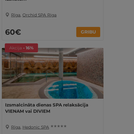
Rīga
,
Orchid SPA Riga
60€
GRIBU
Akcija
- 16%
Izsmalcināta dienas SPA relaksācija
VIENAM vai DIVIEM
★ ★ ★ ★ ★
Rīga
,
Hedonic SPA