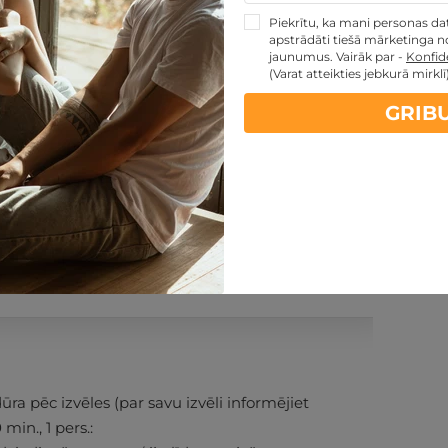
Piekrītu, ka mani personas dati
apstrādāti tiešā mārketinga no
jaunumus. Vairāk par -
Konfide
(Varat atteikties jebkurā mirklī
GRIB
PĒRKU
ontakti
Noteikumi
ra pēc izvēles (par savu izvēli informējiet
min., 1 pers.: