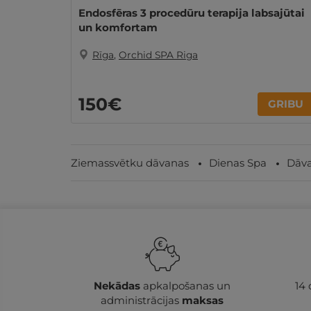
Endosfēras 3 procedūru terapija labsajūtai
un komfortam
Rīga
,
Orchid SPA Riga
150€
GRIBU
Ziemassvētku dāvanas
Dienas Spa
Dāva
Nekādas
apkalpošanas un
14
administrācijas
maksas