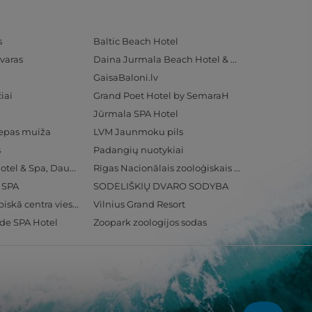
s
Baltic Beach Hotel
varas
Daina Jurmala Beach Hotel & SPA
GaisaBaloni.lv
iai
Grand Poet Hotel by SemaraH
Jūrmala SPA Hotel
iepas muiža
LVM Jaunmoku pils
s
Padangių nuotykiai
Radisson Blu Hotel & Spa, Daugava Riga
Rīgas Nacionālais zooloģiskais dārzs
& SPA
SODELIŠKIŲ DVARO SODYBA
Ventspils Olimpiskā centra viesnīca
Vilnius Grand Resort
ide SPA Hotel
Zoopark zoologijos sodas