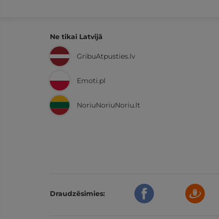
Ne tikai Latvijā
GribuAtpusties.lv
Emoti.pl
NoriuNoriuNoriu.lt
Draudzēsimies: