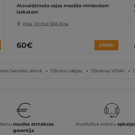
Atsvaidzinoša sejas masāža mirdzošam
izskatam
Rīga
,
Orchid SPA Riga
60€
GRIBU
nas Sieviešu dienā
Dāvanu idejas
Dāvanas VIŅAI
 dienu
naudas atmaksas
Kvalitatīva klientu
apkalp
garantija