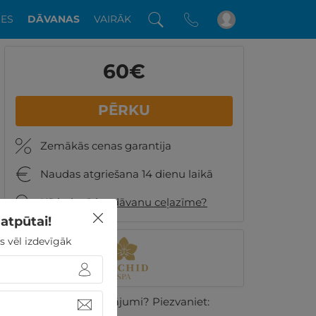
DES
DĀVANAS
VAIRĀK
60
€
PĒRKU
Zemākās cenas garantija
Naudas atgriešana 14 dienu laikā
Kā izskatīsies dāvanu ceļazīme?
atpūtai!
s vēl izdevīgāk
Vai ir kādi jautājumi? Piezvaniet: