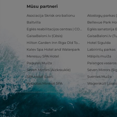
Mūsu partneri
Asociacija Skrisk oro balionu
Atostogų parkas (
Baltvilla
Bellevue Park Ho
Eglės reabilitacijos centras | CORE
Eglės sanatorija 
GaisaBaloni.lv (Cēsis)
GaisaBaloni.lv (
Hilton Garden Inn Riga Old Town
Hotel Sigulda
Kalev Spa Hotel and Waterpark
Labirintų parkas
Meresuu SPA Hotel
Mālpils muiža
Padures Muiža
Palangos vasaros
Seven Mirrors (Aizkraukle)
Seven Mirrors (Si
SPA Hotel Ezeri
Sventes Muiža
Vytautas Mineral SPA
Wagenküll Lossi