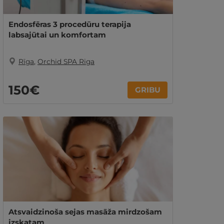
Endosfēras 3 procedūru terapija
labsajūtai un komfortam
Rīga
,
Orchid SPA Riga
150€
GRIBU
Atsvaidzinoša sejas masāža mirdzošam
izskatam