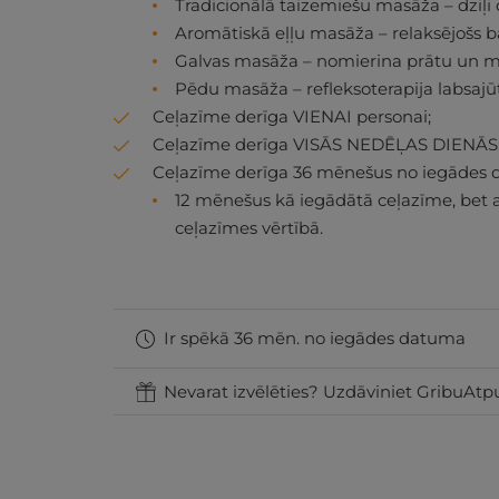
Tradicionālā taizemiešu masāža – dziļi 
Aromātiskā eļļu masāža – relaksējošs 
Galvas masāža – nomierina prātu un ma
Pēdu masāža – refleksoterapija labsaj
Ceļazīme derīga VIENAI personai;
Ceļazīme derīga VISĀS NEDĒĻAS DIENĀS
Ceļazīme derīga 36 mēnešus no iegādes 
12 mēnešus kā iegādātā ceļazīme, bet 
ceļazīmes vērtībā.
Ir spēkā 36 mēn. no iegādes datuma
Nevarat izvēlēties? Uzdāviniet GribuAtpu