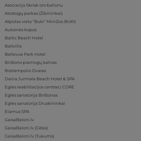
Asociacija Skrisk oro balionu
Atostogų parkas (Žibininkai)
Atpūtas vieta "Buki" MiniZoo BUKS
Auksinės kopos
Baltic Beach Hotel
Baltvilla
Bellevue Park Hotel
Birštono pramogų kalnas
Bistrampolio Dvaras
Daina Jurmala Beach Hotel & SPA
Eglės reabilitacijos centras | CORE
Eglės sanatorija Birštonas
Eglės sanatorija Druskininkai
Elamus SPA
GaisaBaloni.lv
GaisaBaloni.lv (Cēsis)
GaisaBaloni.lv (Tukums)