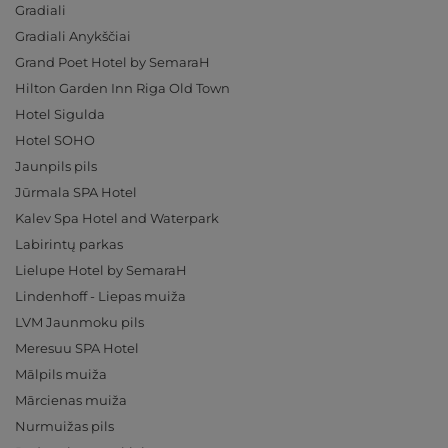
Gradiali
Gradiali Anykščiai
Grand Poet Hotel by SemaraH
Hilton Garden Inn Riga Old Town
Hotel Sigulda
Hotel SOHO
Jaunpils pils
Jūrmala SPA Hotel
Kalev Spa Hotel and Waterpark
Labirintų parkas
Lielupe Hotel by SemaraH
Lindenhoff - Liepas muiža
LVM Jaunmoku pils
Meresuu SPA Hotel
Mālpils muiža
Mārcienas muiža
Nurmuižas pils