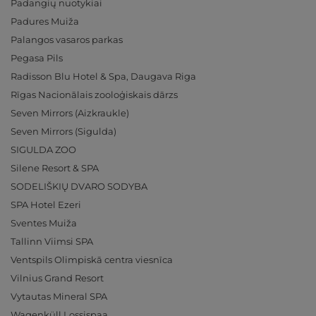
Padangių nuotykiai
Padures Muiža
Palangos vasaros parkas
Pegasa Pils
Radisson Blu Hotel & Spa, Daugava Riga
Rīgas Nacionālais zooloģiskais dārzs
Seven Mirrors (Aizkraukle)
Seven Mirrors (Sigulda)
SIGULDA ZOO
Silene Resort & SPA
SODELIŠKIŲ DVARO SODYBA
SPA Hotel Ezeri
Sventes Muiža
Tallinn Viimsi SPA
Ventspils Olimpiskā centra viesnīca
Vilnius Grand Resort
Vytautas Mineral SPA
Wagenküll Lossispaa