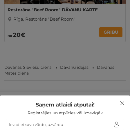
Restorāna "Beef Room" DĀVANU KARTE
Rīga
,
Restorāns "Beef Room"
GRIBU
20€
no
Dāvanas Sieviešu dienā
Dāvanu idejas
Dāvanas
Mātes dienā
Nekādas
apkalpošanas un administrācijas
maksas
Saņem atlaidi atpūtai!
Reģistrējies un atpūties vēl izdevīgāk
14 dienu
naudas atmaksas garantija