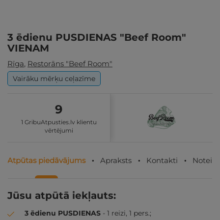
3 ēdienu PUSDIENAS "Beef Room"
VIENAM
Rīga
,
Restorāns "Beef Room"
Vairāku mērķu ceļazīme
9
1 GribuAtpusties.lv klientu
vērtējumi
Atpūtas piedāvājums
Apraksts
Kontakti
Noteik
Jūsu atpūtā iekļauts:
3 ēdienu PUSDIENAS
- 1 reizi, 1 pers.;