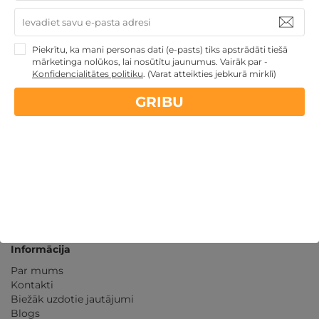
Kvalitatīva klientu
apkalpošana
Piekrītu, ka mani personas dati (e-pasts) tiks apstrādāti tiešā
GribuAtpusties.lv
izmēģināts
un
pārbaudīts
mārketinga nolūkos, lai nosūtītu jaunumus. Vairāk par -
Konfidencialitātes politiku
.
(Varat atteikties jebkurā mirklī)
GRIBU
Ne tikai Latvijā
GribuAtpusties.lv
Emoti.pl
NoriuNoriuNoriu.lt
Informācija
Par mums
Kontakti
Biežāk uzdotie jautājumi
Blogs