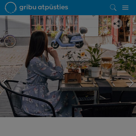
Iepatikās šis piedāvājums?
Līdz brīnišķīgai atpūtai atlikuši tikai daži soļi
PĒRKU