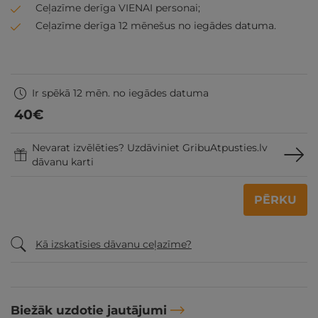
Ceļazīme derīga VIENAI personai;
Ceļazīme derīga 12 mēnešus no iegādes datuma.
Ir spēkā 12 mēn. no iegādes datuma
40
€
Nevarat izvēlēties? Uzdāviniet GribuAtpusties.lv
dāvanu karti
PĒRKU
Kā izskatīsies dāvanu ceļazīme?
Biežāk uzdotie jautājumi