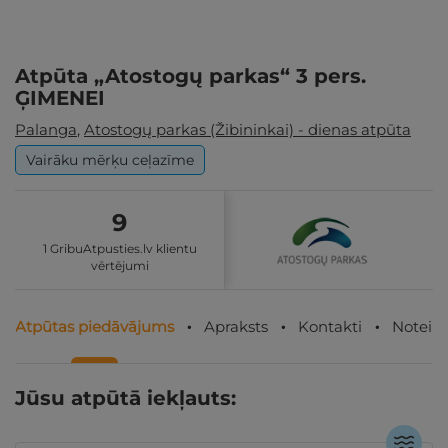
Atpūta „Atostogų parkas“ 3 pers.
ĢIMENEI
Palanga
,
Atostogų parkas (Žibininkai) - dienas atpūta
Vairāku mērķu ceļazīme
9
1 GribuAtpusties.lv klientu
vērtējumi
Atpūtas piedāvājums
Apraksts
Kontakti
Noteik
Jūsu atpūtā iekļauts: