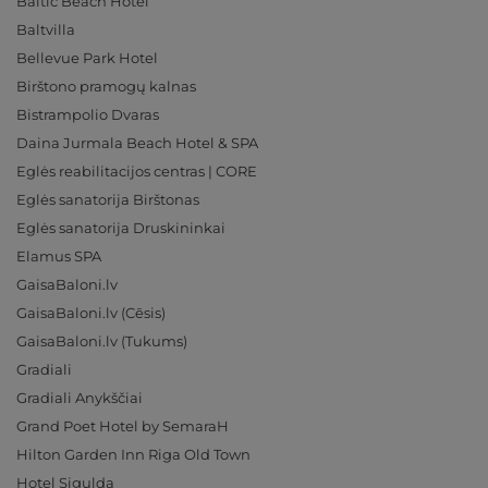
Baltic Beach Hotel
Baltvilla
Bellevue Park Hotel
Birštono pramogų kalnas
Bistrampolio Dvaras
Daina Jurmala Beach Hotel & SPA
Eglės reabilitacijos centras | CORE
Eglės sanatorija Birštonas
Eglės sanatorija Druskininkai
Elamus SPA
GaisaBaloni.lv
GaisaBaloni.lv (Cēsis)
GaisaBaloni.lv (Tukums)
Gradiali
Gradiali Anykščiai
Grand Poet Hotel by SemaraH
Hilton Garden Inn Riga Old Town
Hotel Sigulda