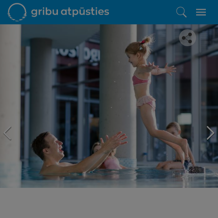
Iepatikās šis piedāvājums?
Līdz brīnišķīgai atpūtai atlikuši tikai daži soļi
PĒRKU