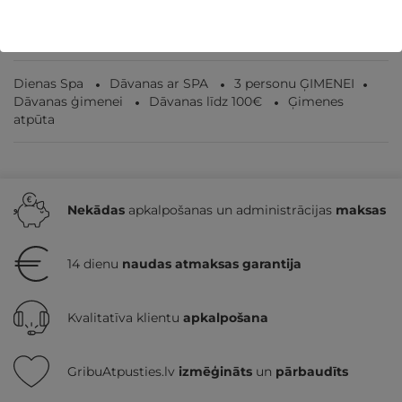
Dienas Spa
Dāvanas ar SPA
3 personu ĢIMENEI
Dāvanas ģimenei
Dāvanas līdz 100€
Ģimenes
atpūta
Nekādas
apkalpošanas un administrācijas
maksas
14 dienu
naudas atmaksas garantija
Kvalitatīva klientu
apkalpošana
GribuAtpusties.lv
izmēģināts
un
pārbaudīts