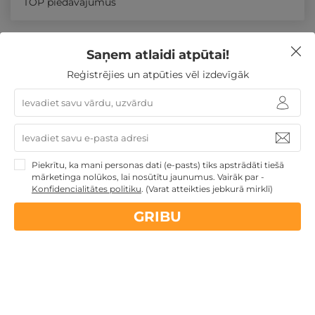
TOP piedāvājumus
Līdzīgi atpūtas piedāvājumi
Saņem atlaidi atpūtai!
Reģistrējies un atpūties vēl izdevīgāk
Atpūtas piedāvājums
Apraksts
Kontakti
Noteikumi
Piekrītu, ka mani personas dati (e-pasts) tiks apstrādāti tiešā
mārketinga nolūkos, lai nosūtītu jaunumus. Vairāk par -
Konfidencialitātes politiku
.
(Varat atteikties jebkurā mirklī)
GRIBU
Baseins un pirtis „Atostogų parkas“ VIENAM
Palanga
,
Atostogų parkas (Žibininkai) - dienas
atpūta
GRIBU
13€
no