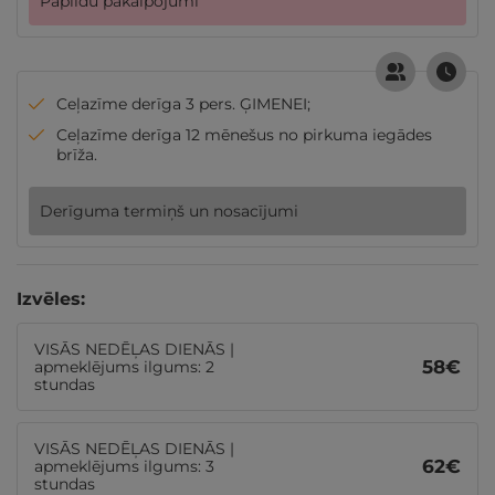
Papildu pakalpojumi
Ceļazīme derīga 3 pers. ĢIMENEI;
Ceļazīme derīga 12 mēnešus no pirkuma iegādes
brīža.
Derīguma termiņš un nosacījumi
Izvēles:
VISĀS NEDĒĻAS DIENĀS |
58
€
apmeklējums ilgums: 2
stundas
VISĀS NEDĒĻAS DIENĀS |
62
€
apmeklējums ilgums: 3
stundas