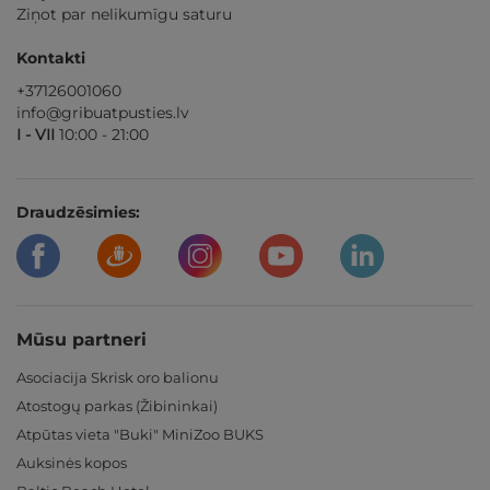
Ziņot par nelikumīgu saturu
Kontakti
+37126001060
info@gribuatpusties.lv
I - VII
10:00 - 21:00
Draudzēsimies:
Mūsu partneri
Asociacija Skrisk oro balionu
Atostogų parkas (Žibininkai)
Atpūtas vieta "Buki" MiniZoo BUKS
Auksinės kopos