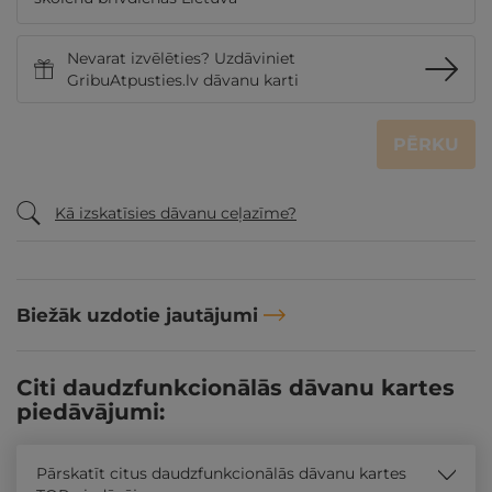
Nevarat izvēlēties? Uzdāviniet
GribuAtpusties.lv dāvanu karti
PĒRKU
Kā izskatīsies dāvanu ceļazīme?
Biežāk uzdotie jautājumi
Citi daudzfunkcionālās dāvanu kartes
piedāvājumi:
Pārskatīt citus daudzfunkcionālās dāvanu kartes