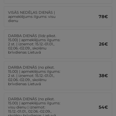
VISĀS NEDĒĻAS DIENĀS |
78
€
apmeklējums ilgums: visu
dienu
DARBA DIENĀS (līdz plkst.
15.00) | apmeklējums ilgums:
26
€
2 st. | izņemot: 15.12.-01.01.,
02.06.-02.09., skolēnu
brīvdienas Lietuvā
DARBA DIENĀS (no plkst.
15.00) | apmeklējums ilgums:
38
€
2 st. | izņemot: 15.12.-01.01.,
02.06.-02.09., skolēnu
brīvdienas Lietuvā
DARBA DIENĀS (no plkst.
15.00) | apmeklējums ilgums:
54
€
visu dienu | izņemot:
15.12.-01.01., 02.06.-02.09.,
skolēnu brīvdienas Lietuvā