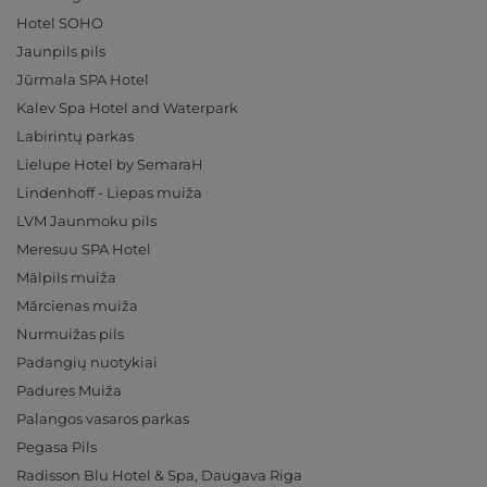
Hotel SOHO
Jaunpils pils
Jūrmala SPA Hotel
Kalev Spa Hotel and Waterpark
Labirintų parkas
Lielupe Hotel by SemaraH
Lindenhoff - Liepas muiža
LVM Jaunmoku pils
Meresuu SPA Hotel
Mālpils muiža
Mārcienas muiža
Nurmuižas pils
Padangių nuotykiai
Padures Muiža
Palangos vasaros parkas
Pegasa Pils
Radisson Blu Hotel & Spa, Daugava Riga