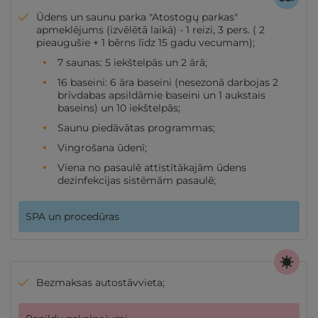
Ūdens un saunu parka "Atostogų parkas"
apmeklējums (izvēlētā laikā) - 1 reizi, 3 pers. ( 2
pieaugušie + 1 bērns līdz 15 gadu vecumam);
7 saunas: 5 iekštelpās un 2 ārā;
16 baseini: 6 āra baseini (nesezonā darbojas 2
brīvdabas apsildāmie baseini un 1 aukstais
baseins) un 10 iekštelpās;
Saunu piedāvātas programmas;
Vingrošana ūdenī;
Viena no pasaulē attīstītākajām ūdens
dezinfekcijas sistēmām pasaulē;
SPA un procedūras
Bezmaksas autostāvvieta;