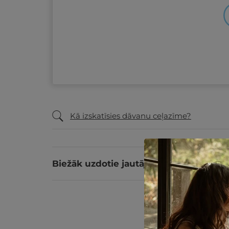
Kā izskatīsies dāvanu ceļazīme?
Biežāk uzdotie jautājumi