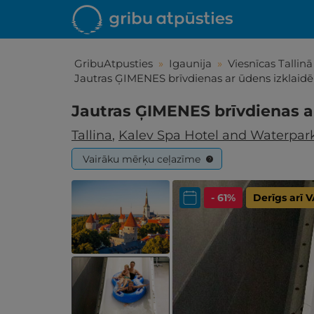
GribuAtpusties
»
Igaunija
»
Viesnīcas Tallinā
Jautras ĢIMENES brīvdienas ar ūdens izklaidē
Jautras ĢIMENES brīvdienas a
Tallina
,
Kalev Spa Hotel and Waterpar
Vairāku mērķu ceļazīme
?
- 61%
Derīgs arī
Iepa
Līdz brīniš