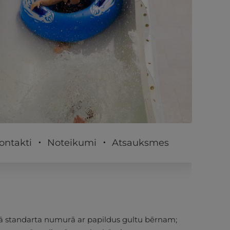
PĒRKU
ontakti
Noteikumi
Atsauksmes
īgā standarta numurā ar papildus gultu bērnam;