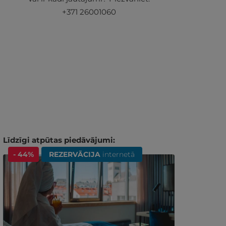
+371 26001060
Līdzīgi atpūtas piedāvājumi:
- 44%
REZERVĀCIJA
internetā