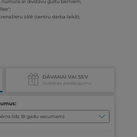
s numurā ar divstāvu gultu bērniem;
lee";
nažieru zālē (centru darba laikā);
DĀVANAI VAI SEV
Izvēlēties piedāvājumu
tumus:
1 bērns līdz 18 gadu vecumam)