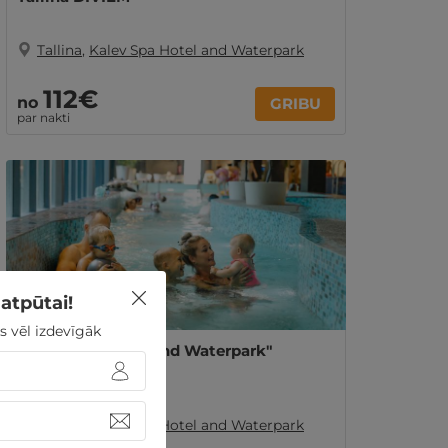
Tallina
,
Kalev Spa Hotel and Waterpark
112€
no
GRIBU
par nakti
atpūtai!
s vēl izdevīgāk
"Kalev Spa Hotel and Waterpark"
DĀVANU KARTE
Tallina
,
Kalev Spa Hotel and Waterpark