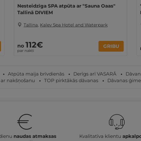
Nesteidzīga SPA atpūta ar "Sauna Oaas"
Tallinā DIVIEM
Tallina
,
Kalev Spa Hotel and Waterpark
112€
no
GRIBU
par nakti
Atpūta maija brīvdienās
Derīgs arī VASARĀ
Dāvanu
 ar nakšņošanu
TOP pirktākās dāvanas
Dāvanas ģime
 dienu
naudas atmaksas
Kvalitatīva klientu
apkalp