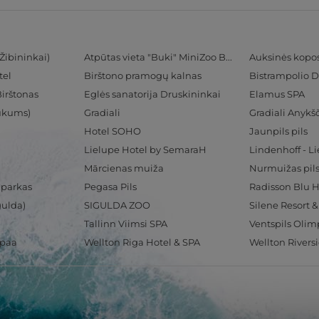
Žibininkai)
Atpūtas vieta "Buki" MiniZoo BUKS
Auksinės kopo
tel
Birštono pramogų kalnas
Bistrampolio D
Birštonas
Eglės sanatorija Druskininkai
Elamus SPA
Tukums)
Gradiali
Gradiali Anykšč
Hotel SOHO
Jaunpils pils
Lielupe Hotel by SemaraH
Lindenhoff - L
Mārcienas muiža
Nurmuižas pil
 parkas
Pegasa Pils
gulda)
SIGULDA ZOO
Silene Resort 
Tallinn Viimsi SPA
spaa
Wellton Riga Hotel & SPA
Wellton Rivers