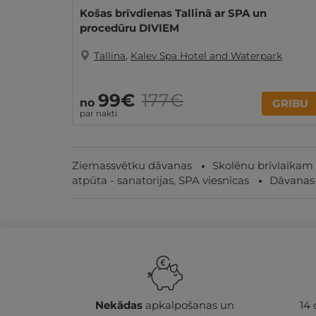
Košas brīvdienas Tallinā ar SPA un
procedūru DIVIEM
Tallina
,
Kalev Spa Hotel and Waterpark
99€
177€
no
GRIBU
par nakti
Ziemassvētku dāvanas
Skolēnu brīvlaikam
atpūta - sanatorijas, SPA viesnīcas
Dāvanas
Nekādas
apkalpošanas un
14