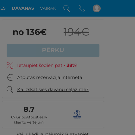
DES
DĀVANAS
VAIRĀK
194
€
no 136
€
PĒRKU
Ietaupiet šodien pat
-
38
%
!
Atpūtas rezervācija internetā
Kā izskatīsies dāvanu ceļazīme?
8.7
67 GribuAtpusties.lv
klientu vērtējumi
Vai ir kādi jautājumi? Piezvaniet: