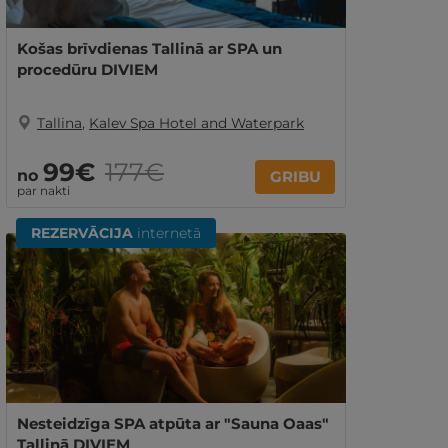
Košas brīvdienas Tallinā ar SPA un
procedūru DIVIEM
Tallina
,
Kalev Spa Hotel and Waterpark
99€
177€
no
GRIBU
par nakti
REZERVĀCIJA
internetā
Nesteidzīga SPA atpūta ar "Sauna Oaas"
Tallinā DIVIEM