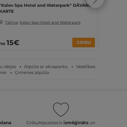
"Kalev Spa Hotel and Waterpark" DĀVANU
2 jautr
KARTE
AKVAPA
Tallina
,
Kalev Spa Hotel and Waterpark
Tallin
333
15€
GRIBU
no
Par 2 nak
 idejas
Atpūta ar akvaparku
Veselības
nei
Ģimenes atpūta
ošana
GribuAtpusties.lv
izmēģināts
un