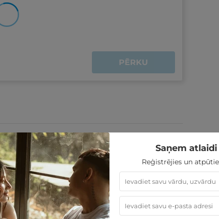
PĒRKU
Saņem atlaidi 
Reģistrējies un atpūtie