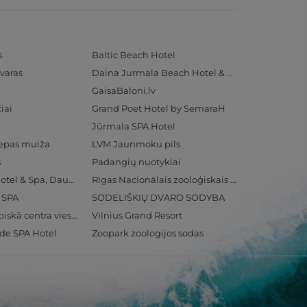
s
Baltic Beach Hotel
varas
Daina Jurmala Beach Hotel & SPA
GaisaBaloni.lv
iai
Grand Poet Hotel by SemaraH
Jūrmala SPA Hotel
iepas muiža
LVM Jaunmoku pils
s
Padangių nuotykiai
Radisson Blu Hotel & Spa, Daugava Riga
Rīgas Nacionālais zooloģiskais dārzs
& SPA
SODELIŠKIŲ DVARO SODYBA
Ventspils Olimpiskā centra viesnīca
Vilnius Grand Resort
ide SPA Hotel
Zoopark zoologijos sodas