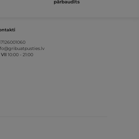
pārbaudīts
ontakti
37126001060
nfo@gribuatpusties.lv
- VII
10:00 - 21:00