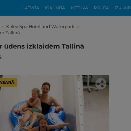
LATVIJA
IGAUNIJA
LIETUVA
POLIJA
IZKLAI
»
Kalev Spa Hotel and Waterpark
»
m Tallinā
r ūdens izklaidēm Tallinā
k
 VASARĀ
tikās šis piedāvājums?
ķīgai atpūtai atlikuši tikai daži soļi