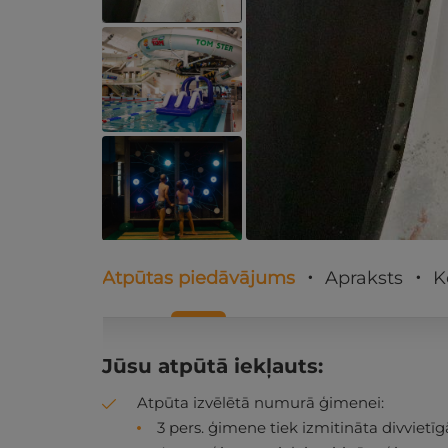
Atpūtas piedāvājums
Apraksts
K
Jūsu atpūtā iekļauts:
Atpūta izvēlētā numurā ģimenei:
3 pers. ģimene tiek izmitināta divviet