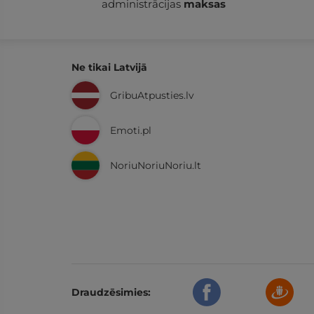
administrācijas
maksas
Ne tikai Latvijā
GribuAtpusties.lv
Emoti.pl
NoriuNoriuNoriu.lt
Draudzēsimies: