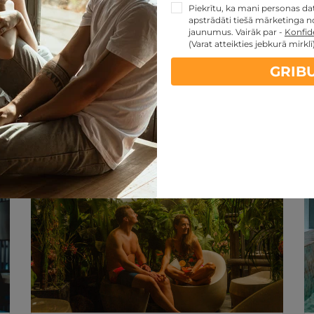
Piekrītu, ka mani personas dati
apstrādāti tiešā mārketinga no
jaunumus. Vairāk par -
Konfide
(Varat atteikties jebkurā mirklī
GRIB
artes piedāvājumi:
kartes TOP piedāvājumus
ti
Noteikumi
Atsauksmes
REZERVĀCIJA
internetā