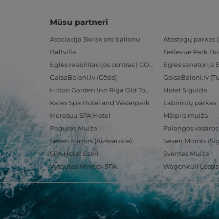
Mūsu partneri
Asociacija Skrisk oro balionu
Atostogų parkas (
Baltvilla
Bellevue Park Ho
Eglės reabilitacijos centras | CORE
Eglės sanatorija 
GaisaBaloni.lv (Cēsis)
GaisaBaloni.lv (
Hilton Garden Inn Riga Old Town
Hotel Sigulda
Kalev Spa Hotel and Waterpark
Labirintų parkas
Meresuu SPA Hotel
Mālpils muiža
Padures Muiža
Palangos vasaros
Seven Mirrors (Aizkraukle)
Seven Mirrors (Si
SPA Hotel Ezeri
Sventes Muiža
Vytautas Mineral SPA
Wagenküll Lossi