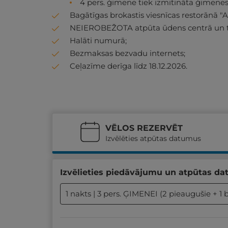
4 pers. ģimene tiek izmitināta ģimene
Bagātīgas brokastis viesnīcas restorānā "Al
NEIEROBEŽOTA atpūta ūdens centrā un tre
Halāti numurā;
Bezmaksas bezvadu internets;
Ceļazīme derīga līdz 18.12.2026.
VĒLOS REZERVĒT
Izvēlēties atpūtas datumus
Izvēlieties piedāvājumu un atpūtas da
1 nakts | 3 pers. ĢIMENEI (2 pieaugušie + 