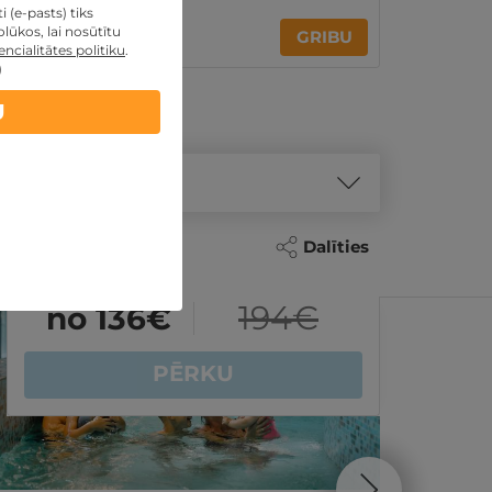
 (e-pasts) tiks
15€
lūkos, lai nosūtītu
GRIBU
no
ncialitātes politiku
.
)
U
Dalīties
Akcija
194
€
no 136
€
PĒRKU