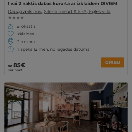
1 vai 2 naktis dabas kūrortā ar izklaidēm DIVIEM
Daugavpils nov.
,
Silene Resort & SPA, Egles villa
★ ★ ★ ★
Brokastis
Izklaides
Pie ezera
Ir spēkā 12 mēn. no iegādes datuma
GRIBU
85€
no
par nakti