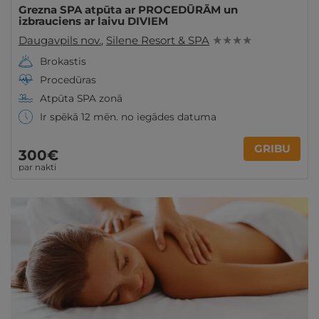
Grezna SPA atpūta ar PROCEDŪRĀM un
izbrauciens ar laivu DIVIEM
Daugavpils nov.
,
Silene Resort & SPA
★ ★ ★ ★
Brokastis
Procedūras
Atpūta SPA zonā
Ir spēkā 12 mēn. no iegādes datuma
GRIBU
300€
par nakti