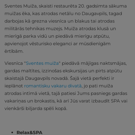
Sventes Muiža, skaisti restaurēta 20. gadsimta sākuma
muižas ēka, kas atrodas netālu no Daugavpils, tagad
darbojas kā grezna viesnīca un blakus tai atrodas
militārās tehnikas muzejs. Muiža atrodas klusā un
mierīgā parka vidū un piedāvā mierīgu atpūtu,
apvienojot vēsturisko eleganci ar mūsdienīgām
ērtībām.
Viesnīca "
Sventes muiža
" piedāvā mājīgas naktsmājas,
gardas maltītes, izzinošas ekskursijas un pirts atpūtu
skaistajā Daugavpils novadā. Šajā vietā perfekti ir
ieplānot
romantisku vakaru divatā
, jo pati muiža
atrodas intīmā vietā, tajā patiesi Jums pasniegs gardas
vakariņas un brokastis, kā arī Jūs varat izbaudīt SPA vai
vienkārši biljarda spēli kopā.
Relax&SPA