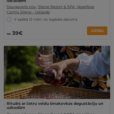
izklaidēm
Daugavpils nov.
,
Silene Resort & SPA, Veselības
Centrs Silene - Izklaide
Ir spēkā 12 mēn. no iegādes datuma
GRIBU
39€
no
Rituāls ar četru veidu šmakovkas degustāciju un
uzkodām