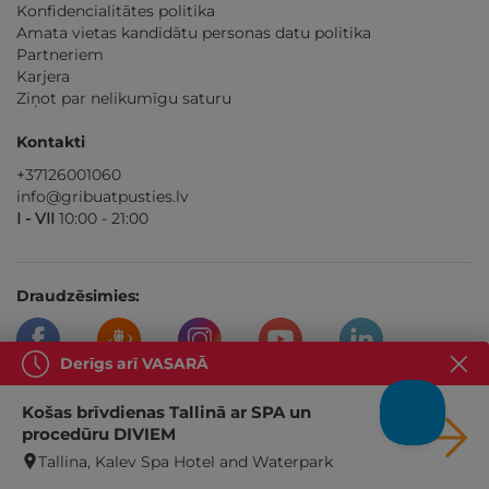
Konfidencialitātes politika
Amata vietas kandidātu personas datu politika
Partneriem
Karjera
Ziņot par nelikumīgu saturu
Kontakti
+37126001060
info@gribuatpusties.lv
I - VII
10:00 - 21:00
Draudzēsimies:
Derīgs arī VASARĀ
Košas brīvdienas Tallinā ar SPA un
Mūsu partneri
procedūru DIVIEM
Tallina, Kalev Spa Hotel and Waterpark
Asociacija Skrisk oro balionu