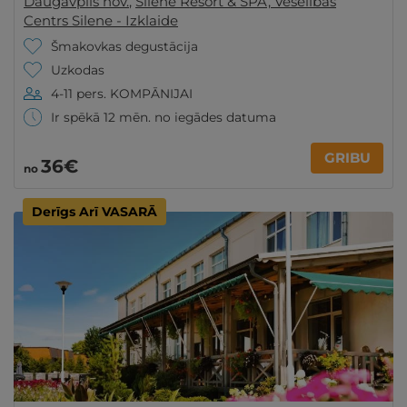
Daugavpils nov.
,
Silene Resort & SPA, Veselības
Centrs Silene - Izklaide
Šmakovkas degustācija
Uzkodas
4-11 pers. KOMPĀNIJAI
Ir spēkā 12 mēn. no iegādes datuma
GRIBU
36€
no
Derīgs Arī VASARĀ