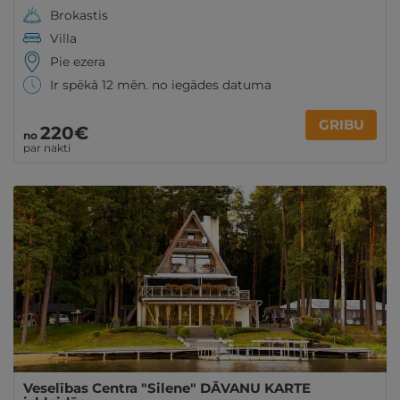
Brokastis
Villa
Pie ezera
Ir spēkā 12 mēn. no iegādes datuma
GRIBU
220€
no
par nakti
Veselības Centra "Silene" DĀVANU KARTE