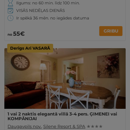
Ilgums: no 60 min. līdz 100 min.
VISĀS NEDĒĻAS DIENĀS
Ir spēkā 36 mēn. no iegādes datuma
GRIBU
55€
no
Derīgs Arī VASARĀ
1 vai 2 naktis elegantā villā 3-4 pers. ĢIMENEI vai
KOMPĀNIJAI
Daugavpils nov.
,
Silene Resort & SPA
★ ★ ★ ★