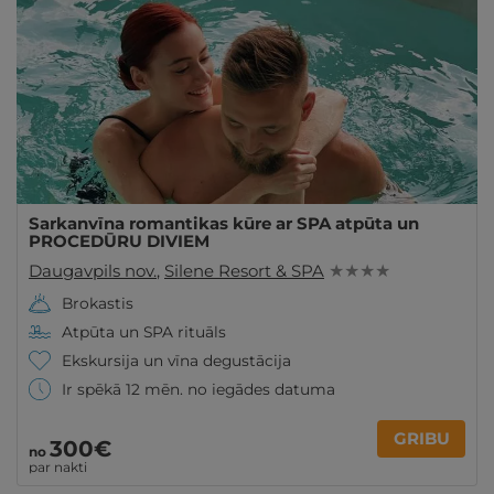
Sarkanvīna romantikas kūre ar SPA atpūta un
PROCEDŪRU DIVIEM
Daugavpils nov.
,
Silene Resort & SPA
★ ★ ★ ★
Brokastis
Atpūta un SPA rituāls
Ekskursija un vīna degustācija
Ir spēkā 12 mēn. no iegādes datuma
GRIBU
300€
no
par nakti