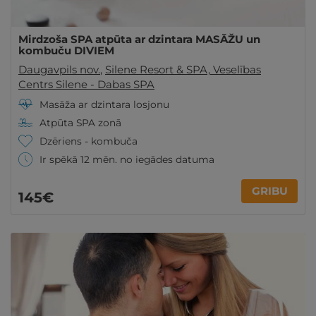
Mirdzoša SPA atpūta ar dzintara MASĀŽU un
kombuču DIVIEM
Daugavpils nov.
,
Silene Resort & SPA, Veselības
Centrs Silene - Dabas SPA
Masāža ar dzintara losjonu
Atpūta SPA zonā
Dzēriens - kombuča
Ir spēkā 12 mēn. no iegādes datuma
GRIBU
145€