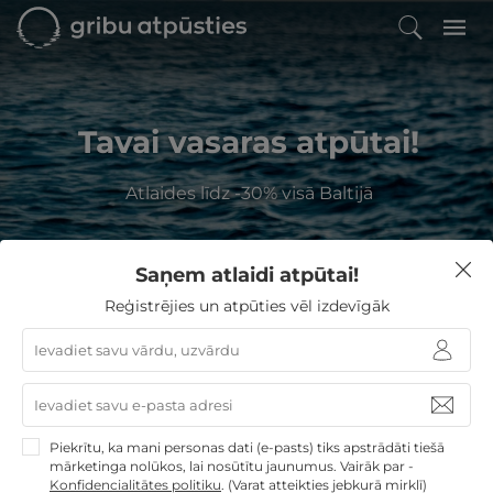
Tavai vasaras atpūtai!
Atlaides līdz -30% visā Baltijā
Saņem atlaidi atpūtai!
Filtrēt
Reģistrējies un atpūties vēl izdevīgāk
GribuAtpusties
»
Latvija
»
Viesnīcas Daugavpils nov.
Viesnīcas Daugavpils nov.
Izvēlieties no
29
GribuAtpusties.lv atpūtas
Piekrītu, ka mani personas dati (e-pasts) tiks apstrādāti tiešā
mārketinga nolūkos, lai nosūtītu jaunumus. Vairāk par -
piedāvājumiem
Konfidencialitātes politiku
.
(Varat atteikties jebkurā mirklī)