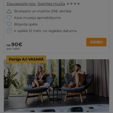
Daugavpils nov.
,
Sventes muiža
★ ★ ★ ★
Brokastis un maltīte 20€ vērtībā
Kara muzeja apmeklējums
Biljarda spēle
Ir spēkā 12 mēn. no iegādes datuma
GRIBU
90€
no
par nakti
Derīgs Arī VASARĀ