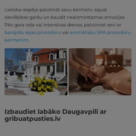
Lieliska iespēja palutināt savu ķermeni, sajust
sievišķības garšu un baudīt neaizmirstamas emocijas.
Pēc gara ceļa vai intensīvas dienas, palutiniet sevi ar
barojošu sejas procedūru
vai
aromātisku SPA procedūru
ķermenim
.
Izbaudiet labāko Daugavpilī ar
gribuatpusties.lv