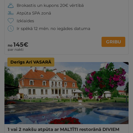
Brokastis un kupons 20€ vērtībā
Atpūta SPA zonā
Izklaides
Ir spēkā 12 mēn. no iegādes datuma
GRIBU
145€
no
par nakti
Derīgs Arī VASARĀ
1 vai 2 nakšu atpūta ar MALTĪTI restorānā DIVIEM