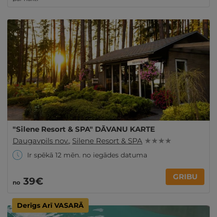
"Silene Resort & SPA" DĀVANU KARTE
Daugavpils nov.
,
Silene Resort & SPA
★ ★ ★ ★
Ir spēkā 12 mēn. no iegādes datuma
GRIBU
39€
no
Derīgs Arī VASARĀ