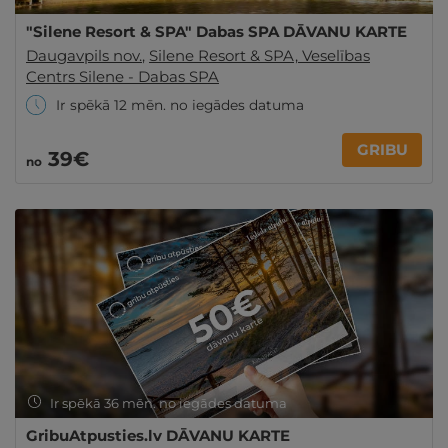
"Silene Resort & SPA" Dabas SPA DĀVANU KARTE
Daugavpils nov.
,
Silene Resort & SPA, Veselības
Centrs Silene - Dabas SPA
Ir spēkā 12 mēn. no iegādes datuma
GRIBU
39€
no
Ir spēkā 36 mēn. no iegādes datuma
GribuAtpusties.lv DĀVANU KARTE