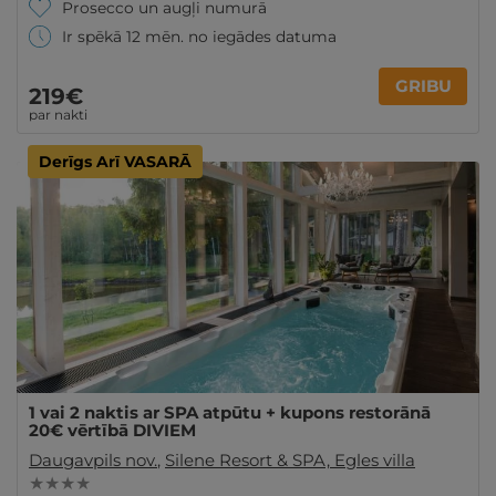
Prosecco un augļi numurā
Ir spēkā 12 mēn. no iegādes datuma
GRIBU
219€
par nakti
Derīgs Arī VASARĀ
1 vai 2 naktis ar SPA atpūtu + kupons restorānā
20€ vērtībā DIVIEM
Daugavpils nov.
,
Silene Resort & SPA, Egles villa
★ ★ ★ ★