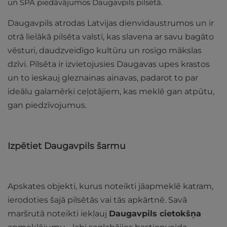
un SPA piedāvājumos Daugavpils pilsētā.
Daugavpils atrodas Latvijas dienvidaustrumos un ir
otrā lielākā pilsēta valstī, kas slavena ar savu bagāto
vēsturi, daudzveidīgo kultūru un rosīgo mākslas
dzīvi. Pilsēta ir izvietojusies Daugavas upes krastos
un to ieskauj gleznainas ainavas, padarot to par
ideālu galamērķi ceļotājiem, kas meklē gan atpūtu,
gan piedzīvojumus.
Izpētiet Daugavpils šarmu
Apskates objekti, kurus noteikti jāapmeklē katram,
ierodoties šajā pilsētās vai tās apkārtnē. Savā
maršrutā noteikti iekļauj
Daugavpils cietokšņa