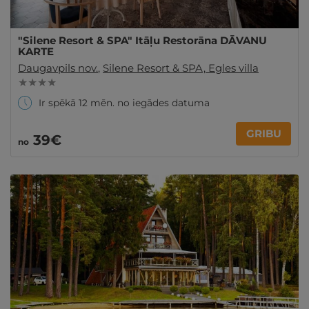
"Silene Resort & SPA" Itāļu Restorāna DĀVANU
KARTE
Daugavpils nov.
,
Silene Resort & SPA, Egles villa
★ ★ ★ ★
Ir spēkā 12 mēn. no iegādes datuma
GRIBU
39€
no