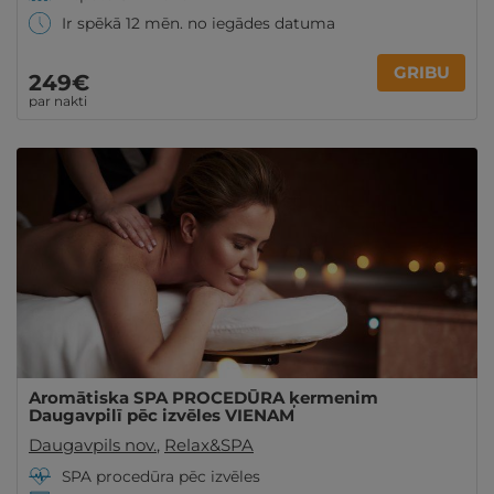
Ir spēkā 12 mēn. no iegādes datuma
GRIBU
249€
par nakti
Aromātiska SPA PROCEDŪRA ķermenim
Daugavpilī pēc izvēles VIENAM
Daugavpils nov.
,
Relax&SPA
SPA procedūra pēc izvēles