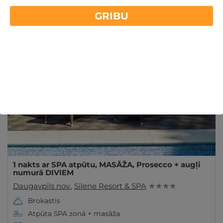
Vai meklējat atpūtas piedāvājumus Daugavpils
GRIBU
tuvumā? GribuAtpusties.lv piedāvā iegādāties
Lasīt vairāk
ceļazīmes brīnišķās vietās. Iegādājieties šeit!
Derīgs Arī VASARĀ
1 nakts ar SPA atpūtu, MASĀŽA, Prosecco + augļi
numurā DIVIEM
Daugavpils nov.
,
Silene Resort & SPA
★ ★ ★ ★
Brokastis
Atpūta SPA zonā + masāža