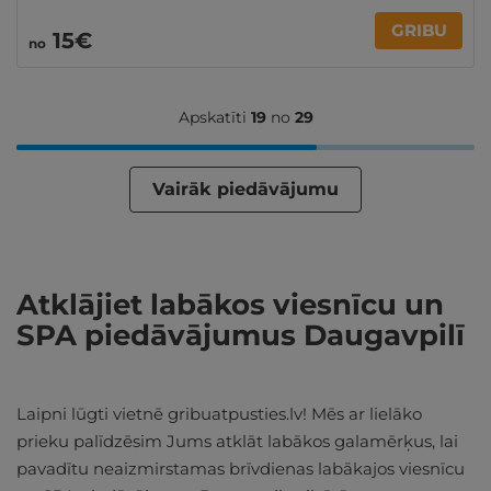
GRIBU
15€
no
Apskatīti
19
no
29
Vairāk piedāvājumu
Atklājiet labākos viesnīcu un
SPA piedāvājumus Daugavpilī
Laipni lūgti vietnē gribuatpusties.lv! Mēs ar lielāko
prieku palīdzēsim Jums atklāt labākos galamērķus, lai
pavadītu neaizmirstamas brīvdienas labākajos viesnīcu