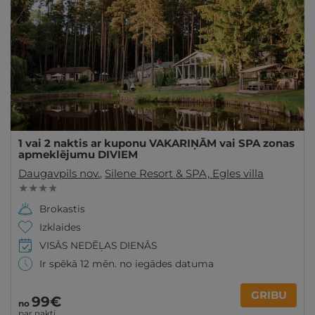
1 vai 2 naktis ar kuponu VAKARIŅĀM vai SPA zonas
apmeklējumu DIVIEM
Daugavpils nov.
,
Silene Resort & SPA, Egles villa
★ ★ ★ ★
Brokastis
Izklaides
VISĀS NEDĒĻAS DIENĀS
Ir spēkā 12 mēn. no iegādes datuma
GRIBU
99€
no
par nakti