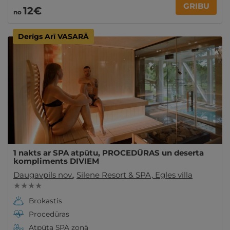
GRIBU
12€
no
Derīgs Arī VASARĀ
1 nakts ar SPA atpūtu, PROCEDŪRAS un deserta
kompliments DIVIEM
Daugavpils nov.
,
Silene Resort & SPA, Egles villa
★ ★ ★ ★
Brokastis
Procedūras
Atpūta SPA zonā