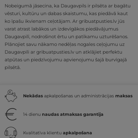
Nobeigumā jāsecina, ka Daugavpils ir pilsēta ar bagātu
vēsturi, kultūru un dabas skaistumu, kas piedāvā kaut
ko īpašu ikvienam ceļotājam. Ar gribuatpusties.lv jūs
varat atrast labākos un izdevīgākos piedāvājumus
Daugavpilī, nodrošinot ērtu un patīkamu uzturēšanos.
Plānojiet savu nākamo nedēļas nogales ceļojumu uz
Daugavpili ar gribuatpusties.lv un atklājiet perfektu
atpūtas un piedzīvojumu apvienojumu šajā burvīgajā
pilsētā.
Nekādas
apkalpošanas un administrācijas
maksas
14 dienu
naudas atmaksas garantija
Kvalitatīva klientu
apkalpošana