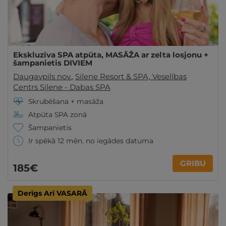
Ekskluzīva SPA atpūta, MASĀŽA ar zelta losjonu +
šampanietis DIVIEM
Daugavpils nov.
,
Silene Resort & SPA, Veselības
Centrs Silene - Dabas SPA
Skrubēšana + masāža
Atpūta SPA zonā
Šampanietis
Ir spēkā 12 mēn. no iegādes datuma
GRIBU
185€
Derīgs Arī VASARĀ