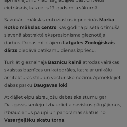
apmeklējumu - labi saglabājies bastionveida
cietoksnis, kas celts 19. gadsimta sākumā.
Savukārt, mākslas entuziastus iepriecinās
Marka
Rotko mākslas centrs
, kas godina pilsētā dzimušā
slavenā abstraktā ekspresionisma gleznotāja
darbus. Dabas mīļotājiem
Latgales Zooloģiskais
dārzs
piedāvā patīkamu dienas izpriecu.
Turklāt gleznainajā
Baznīcu kalnā
atrodas vairākas
skaistas baznīcas un katedrāles, katra ar unikālu
arhitektūras stilu un vēsturisko nozīmi. Apmeklējiet
dabas parku
Daugavas loki
.
Atklājiet elpu aizraujošu dabas skaistumu gar
Daugavas senleju. Izbaudiet ainaviskus pārgājienus,
izbraucienus pa upi un panorāmas skatus no
Vasarģeļišku skatu torņa
.