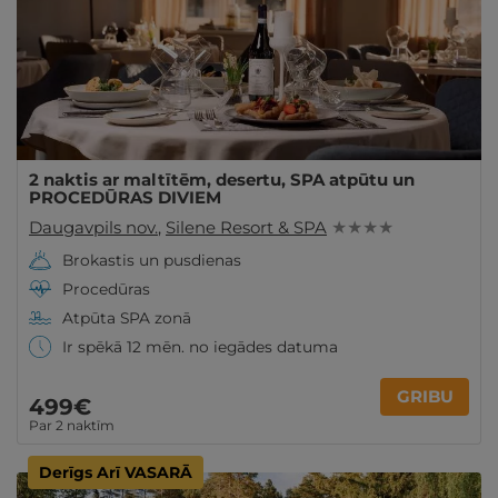
2 naktis ar maltītēm, desertu, SPA atpūtu un
PROCEDŪRAS DIVIEM
Daugavpils nov.
,
Silene Resort & SPA
★ ★ ★ ★
Brokastis un pusdienas
Procedūras
Atpūta SPA zonā
Ir spēkā 12 mēn. no iegādes datuma
GRIBU
499€
Par 2 naktīm
Derīgs Arī VASARĀ