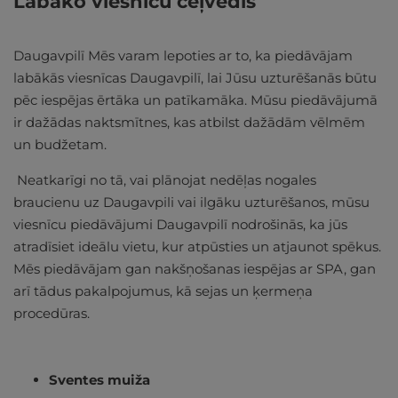
Labāko viesnīcu ceļvedis
Daugavpilī Mēs varam lepoties ar to, ka piedāvājam
labākās viesnīcas Daugavpilī, lai Jūsu uzturēšanās būtu
pēc iespējas ērtāka un patīkamāka. Mūsu piedāvājumā
ir dažādas naktsmītnes, kas atbilst dažādām vēlmēm
un budžetam.
Neatkarīgi no tā, vai plānojat nedēļas nogales
braucienu uz Daugavpili vai ilgāku uzturēšanos, mūsu
viesnīcu piedāvājumi Daugavpilī nodrošinās, ka jūs
atradīsiet ideālu vietu, kur atpūsties un atjaunot spēkus.
Mēs piedāvājam gan nakšņošanas iespējas ar SPA, gan
arī tādus pakalpojumus, kā sejas un ķermeņa
procedūras.
Sventes muiža