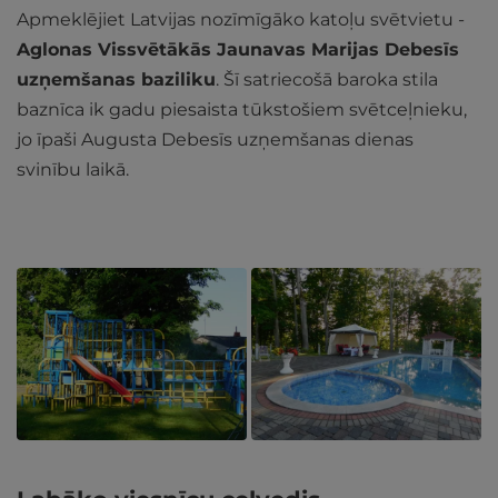
Apmeklējiet Latvijas nozīmīgāko katoļu svētvietu -
Aglonas Vissvētākās Jaunavas Marijas Debesīs
uzņemšanas baziliku
. Šī satriecošā baroka stila
baznīca ik gadu piesaista tūkstošiem svētceļnieku,
jo īpaši Augusta Debesīs uzņemšanas dienas
svinību laikā.