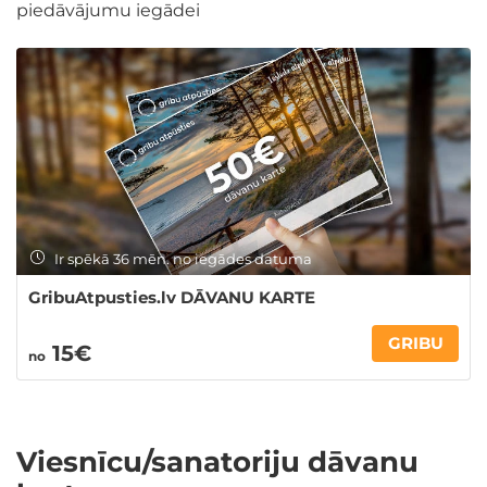
piedāvājumu iegādei
Ir spēkā 36 mēn. no iegādes datuma
GribuAtpusties.lv DĀVANU KARTE
GRIBU
15€
no
Viesnīcu/sanatoriju dāvanu