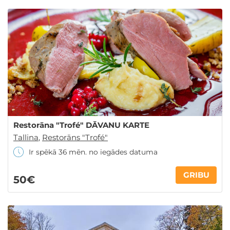
Restorāna "Trofé" DĀVANU KARTE
Tallina
,
Restorāns "Trofé"
Ir spēkā 36 mēn. no iegādes datuma
GRIBU
50€