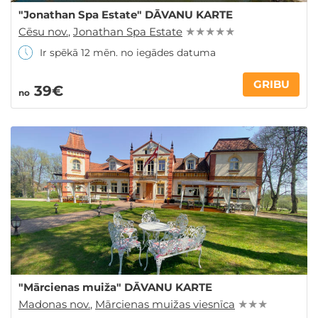
"Jonathan Spa Estate" DĀVANU KARTE
Cēsu nov.
,
Jonathan Spa Estate
★ ★ ★ ★ ★
Ir spēkā 12 mēn. no iegādes datuma
GRIBU
39€
no
"Mārcienas muiža" DĀVANU KARTE
Madonas nov.
,
Mārcienas muižas viesnīca
★ ★ ★