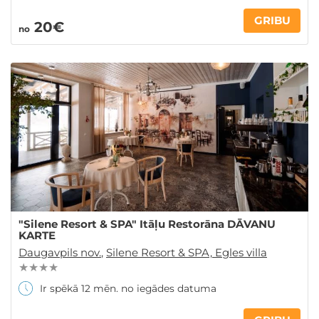
GRIBU
20€
no
"Silene Resort & SPA" Itāļu Restorāna DĀVANU
KARTE
Daugavpils nov.
,
Silene Resort & SPA, Egles villa
★ ★ ★ ★
Ir spēkā 12 mēn. no iegādes datuma