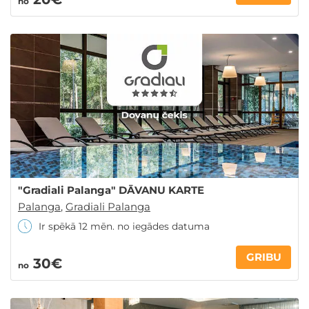
no
"Gradiali Palanga" DĀVANU KARTE
Palanga
,
Gradiali Palanga
Ir spēkā 12 mēn. no iegādes datuma
GRIBU
30€
no