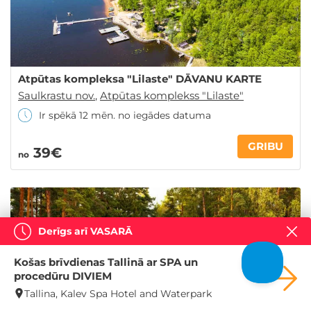
Atpūtas kompleksa "Lilaste" DĀVANU KARTE
Saulkrastu nov.
,
Atpūtas komplekss "Lilaste"
Ir spēkā 12 mēn. no iegādes datuma
GRIBU
39€
no
Derīgs arī VASARĀ
Košas brīvdienas Tallinā ar SPA un
procedūru DIVIEM
Tallina, Kalev Spa Hotel and Waterpark