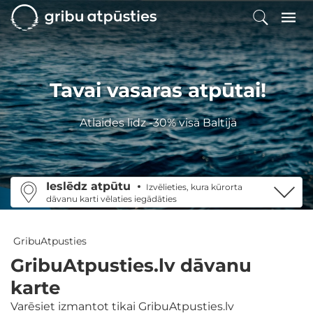
Tavai vasaras atpūtai!
Atlaides līdz -30% visā Baltijā
Ieslēdz atpūtu
Izvēlieties, kura kūrorta
dāvanu karti vēlaties iegādāties
GribuAtpusties
GribuAtpusties.lv dāvanu
karte
Varēsiet izmantot tikai GribuAtpusties.lv