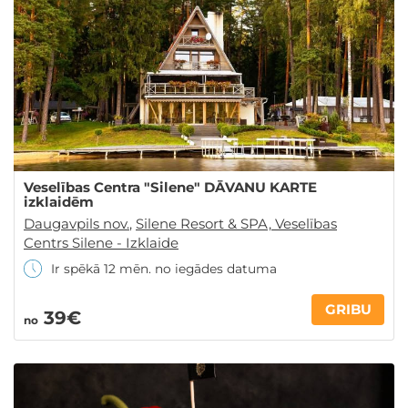
GRIBU
Veselības Centra "Silene" DĀVANU KARTE
izklaidēm
Daugavpils nov.
,
Silene Resort & SPA, Veselības
Centrs Silene - Izklaide
Ir spēkā 12 mēn. no iegādes datuma
GRIBU
39€
no