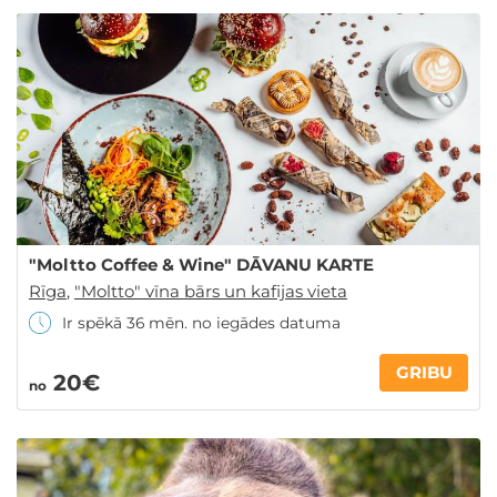
"Moltto Coffee & Wine" DĀVANU KARTE
Rīga
,
"Moltto" vīna bārs un kafijas vieta
Ir spēkā 36 mēn. no iegādes datuma
GRIBU
20€
no