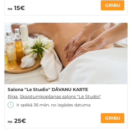
GRIBU
15€
no
Salona "Le Studio" DĀVANU KARTE
Rīga
,
Skaistumkopšanas salons "Le Studio"
Ir spēkā 36 mēn. no iegādes datuma
GRIBU
25€
no