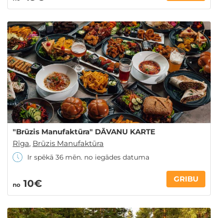
Saņem atlaidi atpūtai!
"Brūzis Manufaktūra" DĀVANU KARTE
Reģistrējies un atpūties vēl izdevīgāk
Rīga
,
Brūzis Manufaktūra
Ir spēkā 36 mēn. no iegādes datuma
GRIBU
10€
no
Piekrītu, ka mani personas dati (e-pasts) tiks apstrādāti tiešā
mārketinga nolūkos, lai nosūtītu jaunumus. Vairāk par -
Konfidencialitātes politiku
.
(Varat atteikties jebkurā mirklī)