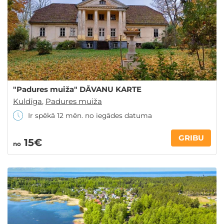
"Padures muiža" DĀVANU KARTE
Kuldīga
,
Padures muiža
Ir spēkā 12 mēn. no iegādes datuma
GRIBU
15€
no