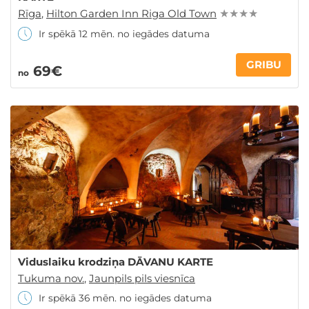
Rīga
,
Hilton Garden Inn Riga Old Town
★ ★ ★ ★
Ir spēkā 12 mēn. no iegādes datuma
GRIBU
69€
no
Viduslaiku krodziņa DĀVANU KARTE
Tukuma nov.
,
Jaunpils pils viesnīca
Ir spēkā 36 mēn. no iegādes datuma