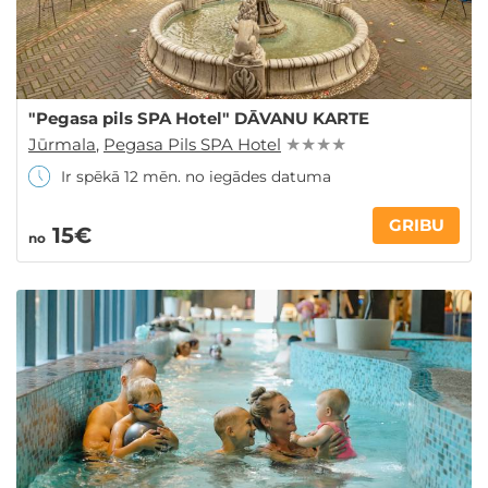
"Pegasa pils SPA Hotel" DĀVANU KARTE
Jūrmala
,
Pegasa Pils SPA Hotel
★ ★ ★ ★
Ir spēkā 12 mēn. no iegādes datuma
GRIBU
15€
no