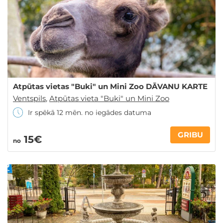
Atpūtas vietas "Buki" un Mini Zoo DĀVANU KARTE
Ventspils
,
Atpūtas vieta "Buki" un Mini Zoo
Ir spēkā 12 mēn. no iegādes datuma
GRIBU
15€
no