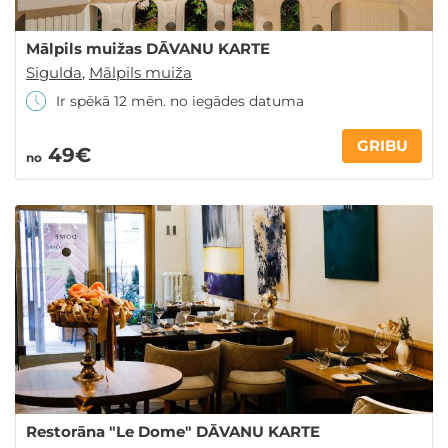
Mālpils muižas DĀVANU KARTE
Sigulda
,
Mālpils muiža
Ir spēkā 12 mēn. no iegādes datuma
GRIBU
49€
no
Restorāna "Le Dome" DĀVANU KARTE