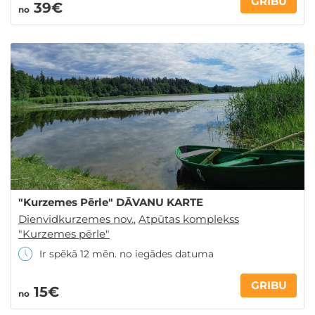
GRIBU
39€
no
"Kurzemes Pērle" DĀVANU KARTE
Dienvidkurzemes nov.
,
Atpūtas komplekss
"Kurzemes pērle"
Ir spēkā 12 mēn. no iegādes datuma
GRIBU
15€
no