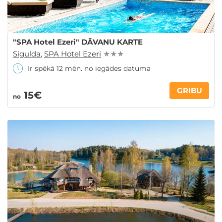
"SPA Hotel Ezeri" DĀVANU KARTE
Sigulda
,
SPA Hotel Ezeri
★ ★ ★
Ir spēkā 12 mēn. no iegādes datuma
GRIBU
15€
no