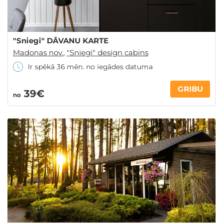
"Sniegi" DĀVANU KARTE
Madonas nov.
,
"Sniegi" design cabins
Ir spēkā 36 mēn. no iegādes datuma
GRIBU
39€
no