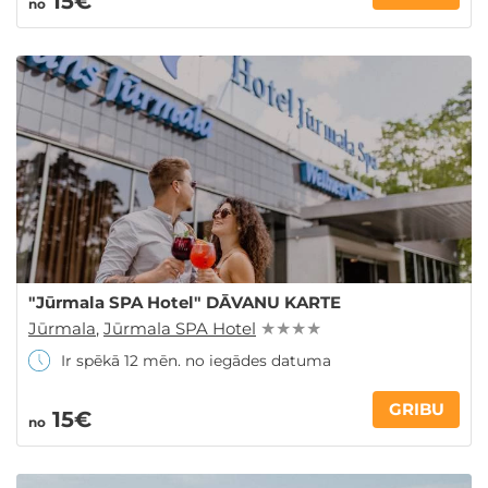
15€
no
"Jūrmala SPA Hotel" DĀVANU KARTE
Jūrmala
,
Jūrmala SPA Hotel
★ ★ ★ ★
Ir spēkā 12 mēn. no iegādes datuma
GRIBU
15€
no