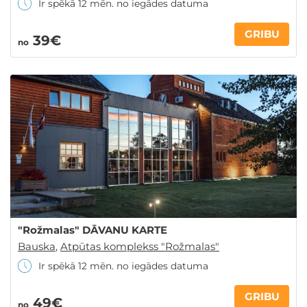
Ir spēkā 12 mēn. no iegādes datuma
GRIBU
39€
no
"Rožmalas" DĀVANU KARTE
Bauska
,
Atpūtas komplekss "Rožmalas"
Ir spēkā 12 mēn. no iegādes datuma
GRIBU
49€
no