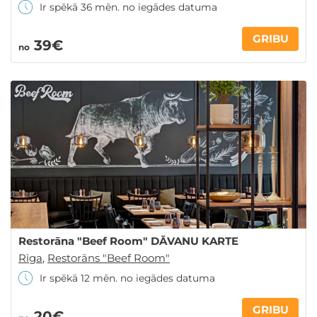
Ir spēkā 36 mēn. no iegādes datuma
GRIBU
39€
no
Restorāna "Beef Room" DĀVANU KARTE
Rīga
,
Restorāns "Beef Room"
Ir spēkā 12 mēn. no iegādes datuma
GRIBU
20€