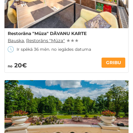
Restorāna "Mūza" DĀVANU KARTE
Bauska
,
Restorāns "Mūza"
★ ★ ★
Ir spēkā 36 mēn. no iegādes datuma
GRIBU
20€
no