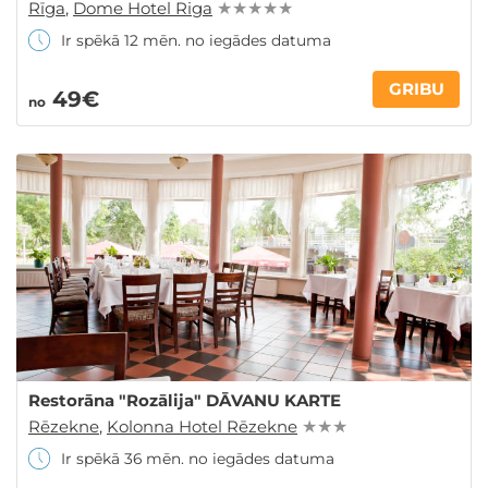
Rīga
,
Dome Hotel Riga
★ ★ ★ ★ ★
Ir spēkā 12 mēn. no iegādes datuma
GRIBU
49€
no
Restorāna "Rozālija" DĀVANU KARTE
Rēzekne
,
Kolonna Hotel Rēzekne
★ ★ ★
Ir spēkā 36 mēn. no iegādes datuma