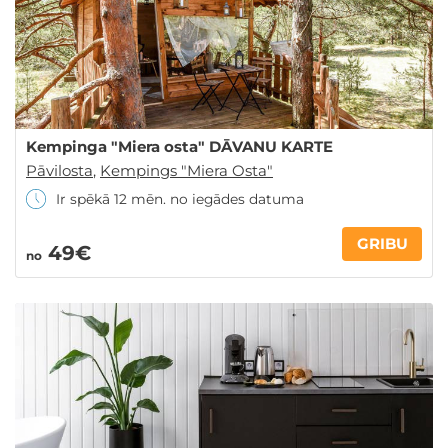
Kempinga "Miera osta" DĀVANU KARTE
Pāvilosta
,
Kempings "Miera Osta"
Ir spēkā 12 mēn. no iegādes datuma
GRIBU
49€
no