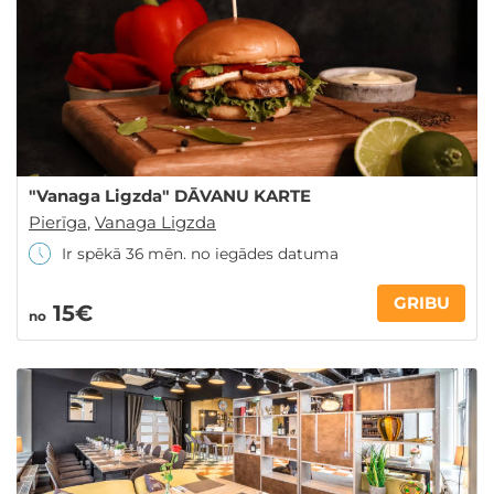
"Vanaga Ligzda" DĀVANU KARTE
Pierīga
,
Vanaga Ligzda
Ir spēkā 36 mēn. no iegādes datuma
GRIBU
15€
no