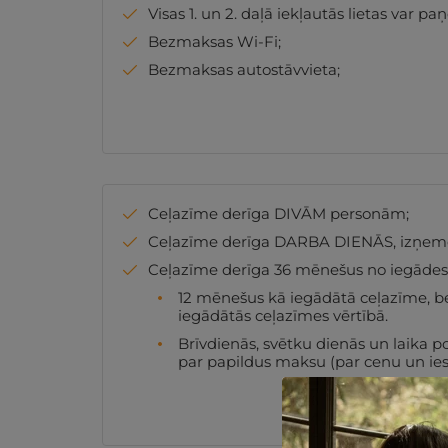
Visas 1. un 2. daļā iekļautās lietas var pa
Bezmaksas Wi-Fi;
Bezmaksas autostāvvieta;
Ceļazīme derīga DIVĀM personām;
Ceļazīme derīga DARBA DIENĀS, izņemot:
Ceļazīme derīga 36 mēnešus no iegāde
12 mēnešus kā iegādātā ceļazīme, b
iegādātās ceļazīmes vērtībā.
Brīvdienās, svētku dienās un laika p
par papildus maksu (par cenu un ies