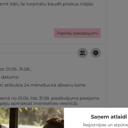
ņemt līdzi, lai turpinātu baudīt priekus mājās;
Papildu pakalpojumi
 01.06.-31.08.;
s datuma:
et atlikušos 24 mēnešus kā dāvanu karte
osmā no 01.06. līdz 31.08. piedāvājums pieejams
pēju apmaksāt interesēties viesnīcā).
Saņem atlaidi 
Derīguma termiņš un nosacījumi
Reģistrējies un atpūtie