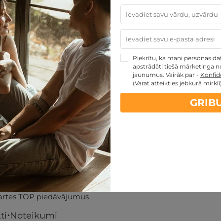
129
€
sties.lv dāvanu karti
Piekrītu, ka mani personas dati
apstrādāti tiešā mārketinga no
jaunumus. Vairāk par -
Konfide
PĒRKU
(Varat atteikties jebkurā mirklī
GRIB
artes piedāvājumi:
kartes TOP piedāvājumus
ti
Noteikumi