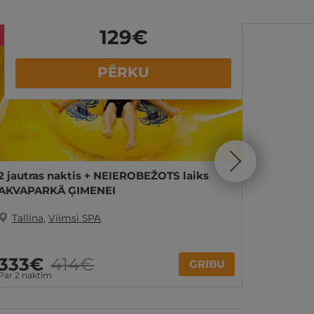
129
€
Akcija
- 19%
- 61%
PĒRKU
2 jautras naktis + NEIEROBEŽOTS laiks
Jautras
AKVAPARKĀ ĢIMENEI
izklaid
Tallina
,
Viimsi SPA
Tallin
13
333€
414€
GRIBU
no
Par 2 naktīm
par nakti