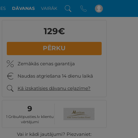
DES
DĀVANAS
VAIRĀK
129
€
PĒRKU
Zemākās cenas garantija
Naudas atgriešana 14 dienu laikā
Kā izskatīsies dāvanu ceļazīme?
9
1 GribuAtpusties.lv klientu
vērtējumi
Vai ir kādi jautājumi? Piezvaniet: