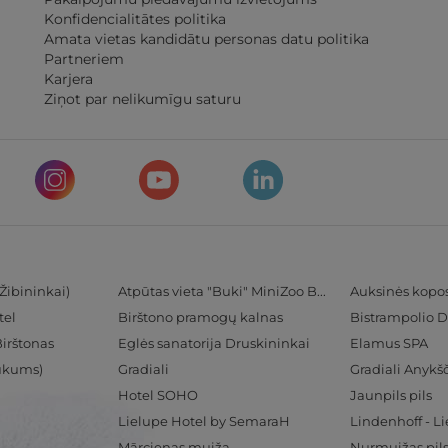
Konfidencialitātes politika
Amata vietas kandidātu personas datu politika
Partneriem
Karjera
Ziņot par nelikumīgu saturu
Žibininkai)
Atpūtas vieta "Buki" MiniZoo BUKS
Auksinės kopo
tel
Birštono pramogų kalnas
Bistrampolio D
Birštonas
Eglės sanatorija Druskininkai
Elamus SPA
Tukums)
Gradiali
Gradiali Anykšč
Hotel SOHO
Jaunpils pils
Lielupe Hotel by SemaraH
Lindenhoff - L
Mārcienas muiža
Nurmuižas pil