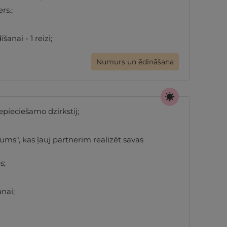
rs.;
nai - 1 reizi;
Numurs un ēdināšana
pieciešamo dzirkstij;
ums", kas ļauj partnerim realizēt savas
s;
anai;