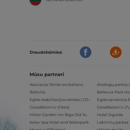
Draudzēsimies:
Mūsu partneri
Asociacija Skrisk oro balionu
Atostogų parkas (
Baltvilla
Bellevue Park Ho
Eglės reabilitacijos centras | CORE
Eglės sanatorija 
GaisaBaloni.lv (Cēsis)
GaisaBaloni.lv (
Hilton Garden Inn Riga Old Town
Hotel Sigulda
Kalev Spa Hotel and Waterpark
Labirintų parkas
Meresuu SPA Hotel
Mālpils muiža