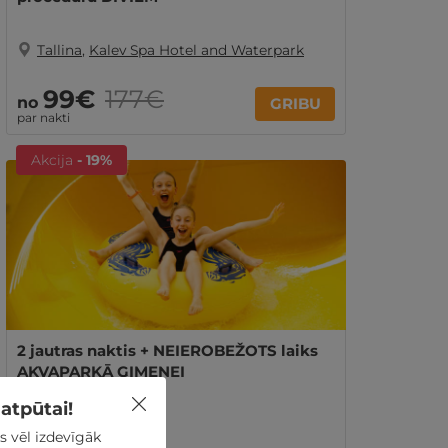
Tallina
,
Kalev Spa Hotel and Waterpark
99€
177€
no
GRIBU
par nakti
Akcija
- 19%
2 jautras naktis + NEIEROBEŽOTS laiks
AKVAPARKĀ ĢIMENEI
atpūtai!
Tallina
,
Viimsi SPA
s vēl izdevīgāk