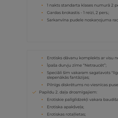
1 nakts standarta klases numurā 2 pe
Gardas brokastis - 1 reizi, 2 pers.;
Sarkanvīna pudele noskaņojuma radīša
Erotisks dāvanu komplekts ar visu ne
Īpaša durvju zīme “Netraucēt”;
Speciāli šim vakaram sagatavots "līg
slepenākās fantāzijas;
Pilnīgs diskrētums no viesnīcas puse
Papildu 2. daļa drosmīgajiem:
Erotiskie palīglīdzekļi vakara baudīš
Erotiska apakšveļa;
Erotiskas rotaļlietas;