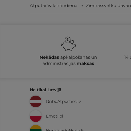
Atpūtai Valentīndienā
Ziemassvētku dāvan
Nekādas
apkalpošanas un
14
administrācijas
maksas
Ne tikai Latvijā
GribuAtpusties.lv
Emoti.pl
NoriuNoriuNoriu.lt