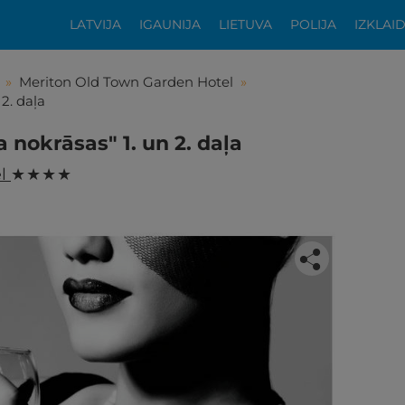
LATVIJA
IGAUNIJA
LIETUVA
POLIJA
IZKLAI
»
Meriton Old Town Garden Hotel
»
2. daļa
 nokrāsas" 1. un 2. daļa
el
★ ★ ★ ★
tikās šis piedāvājums?
ķīgai atpūtai atlikuši tikai daži soļi