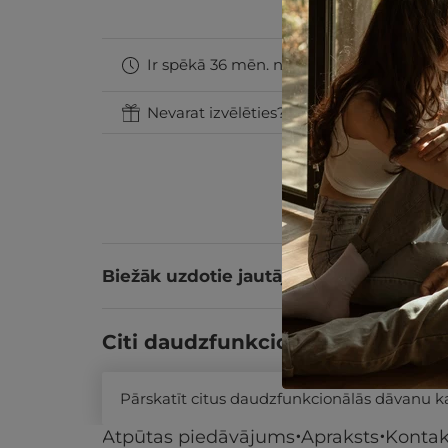
Ir spēkā 36 mēn. no iegādes datuma
Nevarat izvēlēties? Uzdāviniet GribuAtpu
Biežāk uzdotie jautājumi
Citi daudzfunkcionālās dāvanu k
Pārskatīt citus daudzfunkcionālās dāvanu 
Atpūtas piedāvājums
Apraksts
Kontak