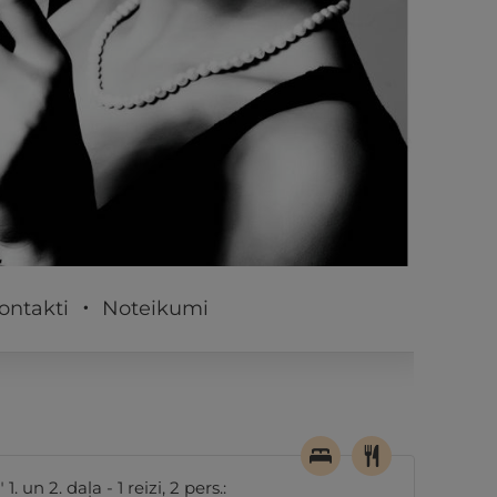
PĒRKU
ontakti
Noteikumi
un 2. daļa - 1 reizi, 2 pers.: