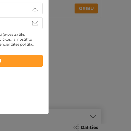
333€
414€
GRIBU
Par 2 naktīm
 (e-pasts) tiks
lūkos, lai nosūtītu
ncialitātes politiku
.
)
U
Dalīties