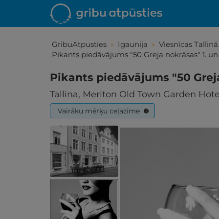
GribuAtpusties
»
Igaunija
»
Viesnīcas Tallinā
Pikants piedāvājums "50 Greja nokrāsas" 1. un 
Pikants piedāvājums "50 Greja
Tallina
,
Meriton Old Town Garden Hot
Vairāku mērķu ceļazīme
?
Iepa
Līdz brīniš