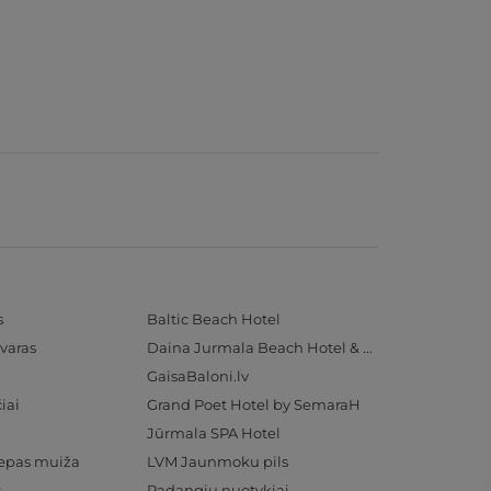
s
Baltic Beach Hotel
varas
Daina Jurmala Beach Hotel & SPA
GaisaBaloni.lv
iai
Grand Poet Hotel by SemaraH
Jūrmala SPA Hotel
iepas muiža
LVM Jaunmoku pils
s
Padangių nuotykiai