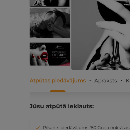
Atpūtas piedāvājums
Apraksts
K
Jūsu atpūtā iekļauts:
Pikants piedāvājums "50 Greja nokrāsas" 1. 