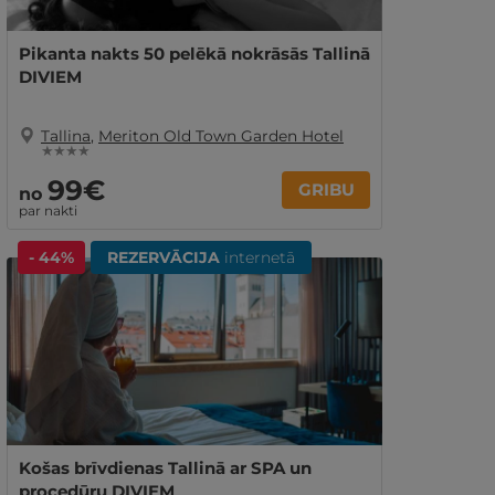
Pikanta nakts 50 pelēkā nokrāsās Tallinā
DIVIEM
Tallina
,
Meriton Old Town Garden Hotel
★ ★ ★ ★
99€
GRIBU
no
par nakti
- 44%
REZERVĀCIJA
internetā
Košas brīvdienas Tallinā ar SPA un
procedūru DIVIEM