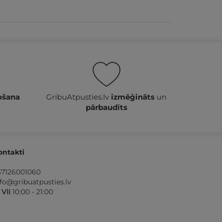
ošana
GribuAtpusties.lv
izmēģināts
un
pārbaudīts
ontakti
37126001060
nfo@gribuatpusties.lv
- VII
10:00 - 21:00