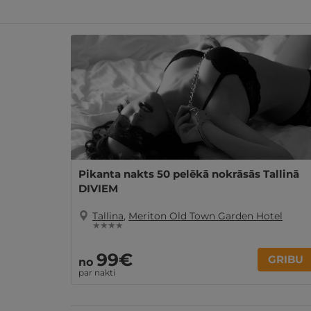
Līdzīgi atpūtas piedāvājumi
Pikanta nakts 50 pelēkā nokrāsās Tallinā
DIVIEM
Tallina
,
Meriton Old Town Garden Hotel
★ ★ ★ ★
99€
GRIBU
no
par nakti