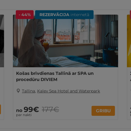
- 44%
REZERVĀCIJA
internetā
Košas brīvdienas Tallinā ar SPA un
procedūru DIVIEM
Tallina
,
Kalev Spa Hotel and Waterpark
99€
177€
no
GRIBU
par nakti