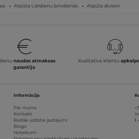
as
Atpūta Lieldienu brīvdienās
Atpūta diviem
 dienu
naudas atmaksas
Kvalitatīva klientu
apkalp
garantija
Informācija
K
Par mums
+
Kontakti
i
Biežāk uzdotie jautājumi
I 
Blogs
Noteikumi
Pakalpojumu piedāvājumu izvietojums