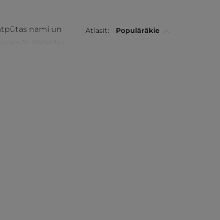
e atpūtas nami un
Atlasīt:
Populārākie
eejamās izklaides