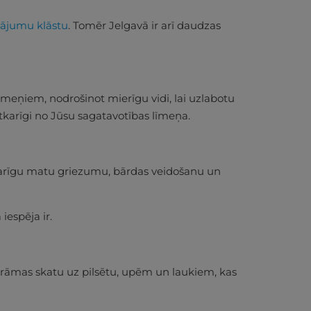
ājumu klāstu
. Tomēr Jelgavā ir arī daudzas
līmeņiem, nodrošinot mierīgu vidi, lai uzlabotu
atkarīgi no Jūsu sagatavotības līmeņa.
starīgu matu griezumu, bārdas veidošanu un
iespēja ir.
orāmas skatu uz pilsētu, upēm un laukiem, kas