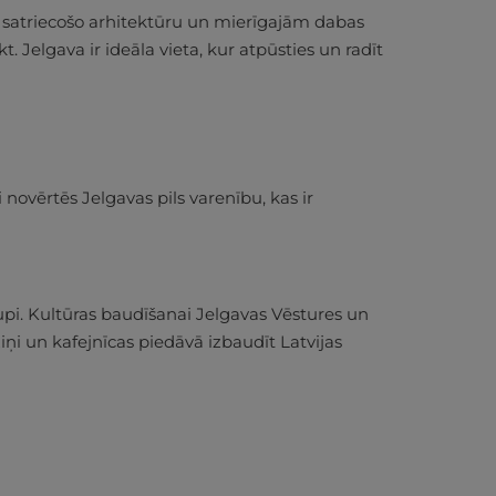
, satriecošo arhitektūru un mierīgajām dabas
. Jelgava ir ideāla vieta, kur atpūsties un radīt
novērtēs Jelgavas pils varenību, kas ir
lupi. Kultūras baudīšanai Jelgavas Vēstures un
iņi un kafejnīcas piedāvā izbaudīt Latvijas