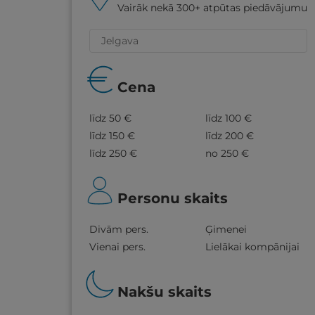
Vairāk nekā 300+ atpūtas piedāvājumu
Cena
līdz 50 €
līdz 100 €
līdz 150 €
līdz 200 €
līdz 250 €
no 250 €
Personu skaits
Divām pers.
Ģimenei
Vienai pers.
Lielākai kompānijai
Nakšu skaits