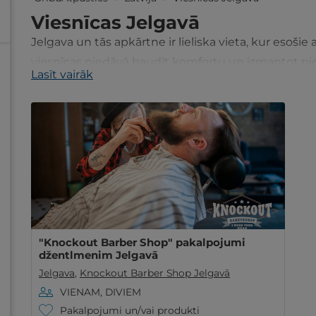
Viesnīcas Jelgavā
Jelgava un tās apkārtne ir lieliska vieta, kur esoši
viesnīcas piedāvā baudīt komfortu un izmantot pi
Lasīt vairāk
iespējas.
"Knockout Barber Shop" pakalpojumi
džentlmenim Jelgavā
Jelgava
,
Knockout Barber Shop Jelgavā
VIENAM, DIVIEM
Pakalpojumi un/vai produkti