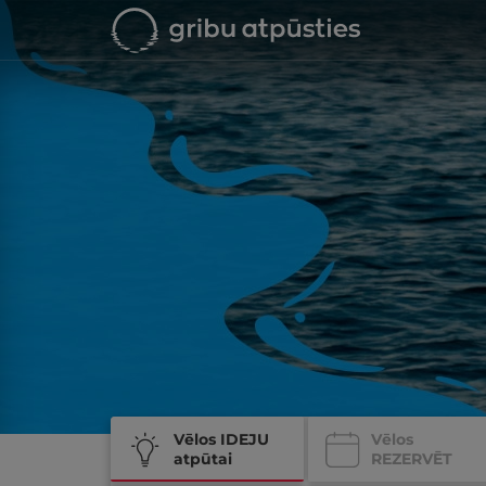
Vēlos IDEJU
Vēlos
atpūtai
REZERVĒT