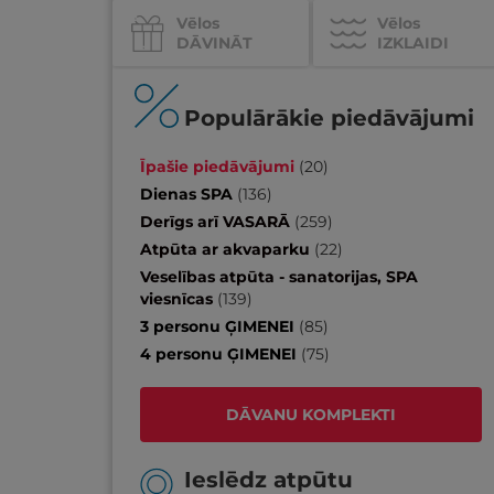
Vēlos
Vēlos
DĀVINĀT
IZKLAIDI
Populārākie piedāvājumi
Īpašie piedāvājumi
(
20
)
Dienas SPA
(
136
)
Derīgs arī VASARĀ
(
259
)
Atpūta ar akvaparku
(
22
)
Veselības atpūta - sanatorijas, SPA
viesnīcas
(
139
)
3 personu ĢIMENEI
(
85
)
4 personu ĢIMENEI
(
75
)
DĀVANU KOMPLEKTI
Ieslēdz atpūtu