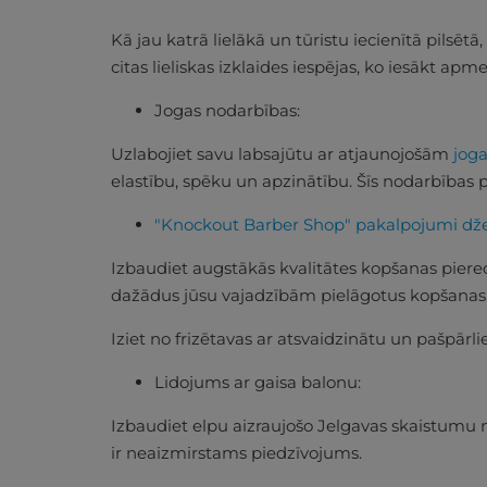
Kā jau katrā lielākā un tūristu iecienītā pilsēt
citas lieliskas izklaides iespējas, ko iesākt ap
Jogas nodarbības:
Uzlabojiet savu labsajūtu ar atjaunojošām
jog
elastību, spēku un apzinātību. Šīs nodarbības 
"Knockout Barber Shop" pakalpojumi dž
Izbaudiet augstākās kvalitātes kopšanas piere
dažādus jūsu vajadzībām pielāgotus kopšana
Iziet no frizētavas ar atsvaidzinātu un pašpārlie
Lidojums ar gaisa balonu:
Izbaudiet elpu aizraujošo Jelgavas skaistumu 
ir neaizmirstams piedzīvojums.