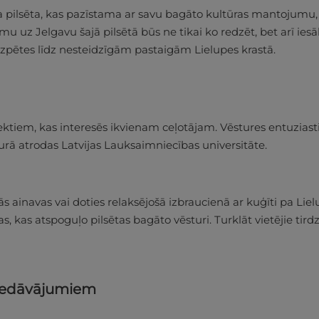
īga pilsēta, kas pazīstama ar savu bagāto kultūras mantojumu
uz Jelgavu šajā pilsētā būs ne tikai ko redzēt, bet arī iesākt
izpētes līdz nesteidzīgām pastaigām Lielupes krastā.
ktiem, kas interesēs ikvienam ceļotājam. Vēstures entuziasti 
urā atrodas Latvijas Lauksaimniecības universitāte.
ās ainavas vai doties relaksējošā izbraucienā ar kuģīti pa Lie
, kas atspoguļo pilsētas bagāto vēsturi. Turklāt vietējie tirdz
piedāvājumiem