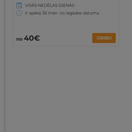
VISĀS NEDĒĻAS DIENĀS
Ir spēkā 36 mēn. no iegādes datuma
40€
GRIBU
no