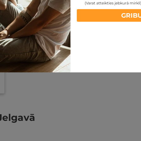
(Varat atteikties jebkurā mirklī
GRIB
Jelgavā