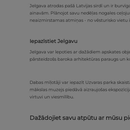
Jelgava atrodas pašā Latvijas sirdī un ir burv
ainavām. Plānojot savu nedēļas nogales ceļojumu 
neaizmirstamas atmiņas - no vēsturisko vietu 
Iepazīstiet Jelgavu
Jelgava var lepoties ar dažādiem apskates obje
pārsteidzošs baroka arhitektūras paraugs un k
Dabas mīļotāji var iepazīt Uzvaras parka skaist
mākslas muzejs piedāvā aizraujošas ekspozīcijas
virtuvi un viesmīlību.
Dažādojiet savu atpūtu ar mūsu 