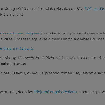
ā, arī Jelagavā Jūs atradīsiet plašu viesnīcu un SPA
TOP piedāv
meklējuma laikā.
as nodarbībām Jelgavā
. Šīs nodarbības ir piemērotas visiem 
palīdzēs jums sasniegt iekšējo mieru un fizisko labsajūtu, ne
entlmenim Jelgavā
:
dzi visaugstāk novērtētajā frizētavā Jelgavā. Izbaudiet mei
s pakalpojumus.
cinātu izskatu, ko radījuši prasmīgi frizieri? Jā, Jelagavā šāda 
no augšas, dodoties
lidojumā ar gaisa balonu
. Izbaudiet pan