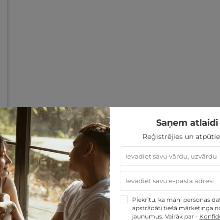
Saņem atlaidi 
Reģistrējies un atpūtie
Piekrītu, ka mani personas dati
apstrādāti tiešā mārketinga no
jaunumus. Vairāk par -
Konfide