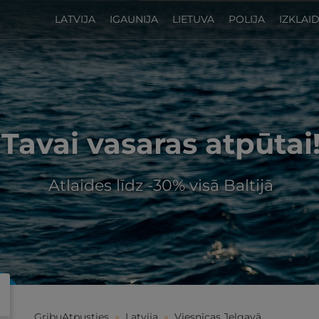
LATVIJA
IGAUNIJA
LIETUVA
POLIJA
IZKLAI
Tavai vasaras atpūtai
Atlaides līdz -30% visā Baltijā
GribuAtpusties
»
Latvija
»
Viesnīcas Jelgavā