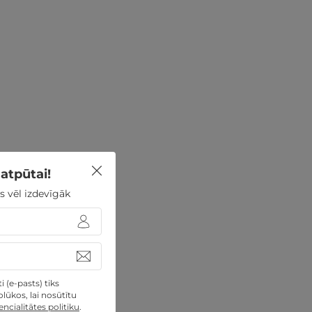
atpūtai!
s vēl izdevīgāk
 (e-pasts) tiks
lūkos, lai nosūtītu
ncialitātes politiku
.