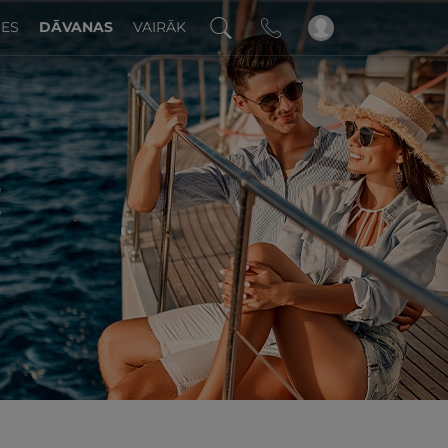
DES
DĀVANAS
VAIRĀK
!