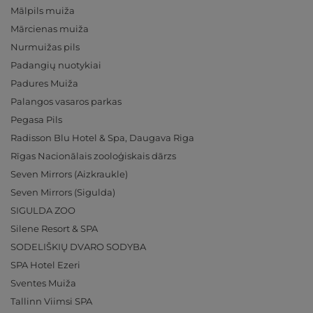
Mālpils muiža
Mārcienas muiža
Nurmuižas pils
Padangių nuotykiai
Padures Muiža
Palangos vasaros parkas
Pegasa Pils
Radisson Blu Hotel & Spa, Daugava Riga
Rīgas Nacionālais zooloģiskais dārzs
Seven Mirrors (Aizkraukle)
Seven Mirrors (Sigulda)
SIGULDA ZOO
Silene Resort & SPA
SODELIŠKIŲ DVARO SODYBA
SPA Hotel Ezeri
Sventes Muiža
Tallinn Viimsi SPA