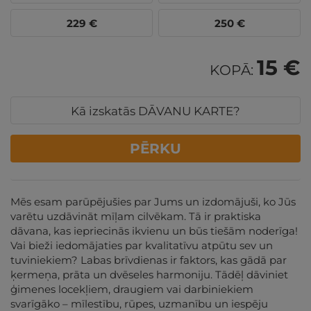
229
€
250
€
15 €
KOPĀ:
Kā izskatās DĀVANU KARTE?
PĒRKU
Mēs esam parūpējušies par Jums un izdomājuši, ko Jūs
varētu uzdāvināt mīļam cilvēkam. Tā ir praktiska
dāvana, kas iepriecinās ikvienu un būs tiešām noderīga!
Vai bieži iedomājaties par kvalitatīvu atpūtu sev un
tuviniekiem? Labas brīvdienas ir faktors, kas gādā par
ķermeņa, prāta un dvēseles harmoniju. Tādēļ dāviniet
ģimenes locekļiem, draugiem vai darbiniekiem
svarīgāko – mīlestību, rūpes, uzmanību un iespēju