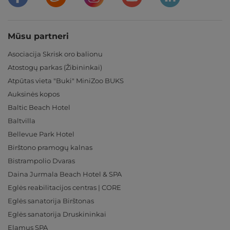
Mūsu partneri
Asociacija Skrisk oro balionu
Atostogų parkas (Žibininkai)
Atpūtas vieta "Buki" MiniZoo BUKS
Auksinės kopos
Baltic Beach Hotel
Baltvilla
Bellevue Park Hotel
Birštono pramogų kalnas
Bistrampolio Dvaras
Daina Jurmala Beach Hotel & SPA
Eglės reabilitacijos centras | CORE
Eglės sanatorija Birštonas
Eglės sanatorija Druskininkai
Elamus SPA