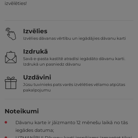
izvēlēties!
Izvēlies
Izvēlies dāvanas vērtību un iegādājies dāvanu karti
Izdrukā
Savā e-pasta kastītē atradīsi iegādāto dāvanu karti.
Izdrukā un pasniedz dāvanu
Uzdāvini
Jūsu tuvinieks pats varēs izvēlēties vēlamo atpūtas
pakalpojumu
Noteikumi
Dāvanu karte ir jāizmanto 12 mēnešu laikā no tās
iegādes datuma;
UZMANĪBU! Dāvanu karti iespējams izmantot tikai