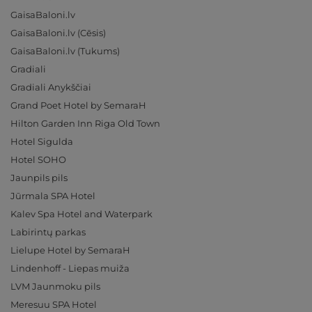
GaisaBaloni.lv
GaisaBaloni.lv (Cēsis)
GaisaBaloni.lv (Tukums)
Gradiali
Gradiali Anykščiai
Grand Poet Hotel by SemaraH
Hilton Garden Inn Riga Old Town
Hotel Sigulda
Hotel SOHO
Jaunpils pils
Jūrmala SPA Hotel
Kalev Spa Hotel and Waterpark
Labirintų parkas
Lielupe Hotel by SemaraH
Lindenhoff - Liepas muiža
LVM Jaunmoku pils
Meresuu SPA Hotel