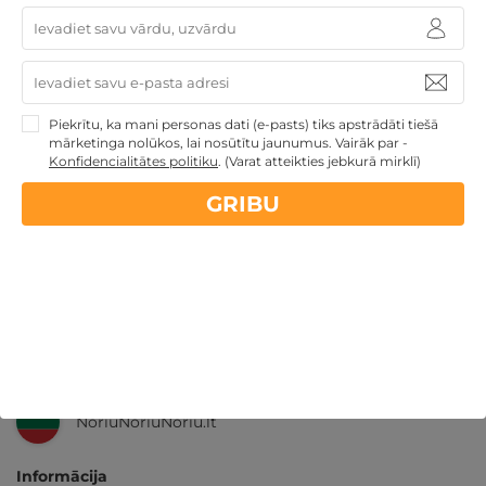
14 dienu
naudas atmaksas garantija
Kvalitatīva klientu
apkalpošana
Piekrītu, ka mani personas dati (e-pasts) tiks apstrādāti tiešā
mārketinga nolūkos, lai nosūtītu jaunumus. Vairāk par -
Konfidencialitātes politiku
.
(Varat atteikties jebkurā mirklī)
GribuAtpusties.lv
izmēģināts
un
pārbaudīts
GRIBU
Ne tikai Latvijā
GribuAtpusties.lv
Emoti.pl
NoriuNoriuNoriu.lt
Informācija