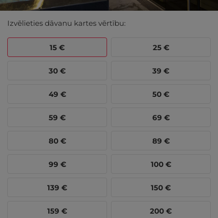
Izvēlieties dāvanu kartes vērtību:
15
€
25
€
30
€
39
€
49
€
50
€
59
€
69
€
80
€
89
€
99
€
100
€
139
€
150
€
159
€
200
€