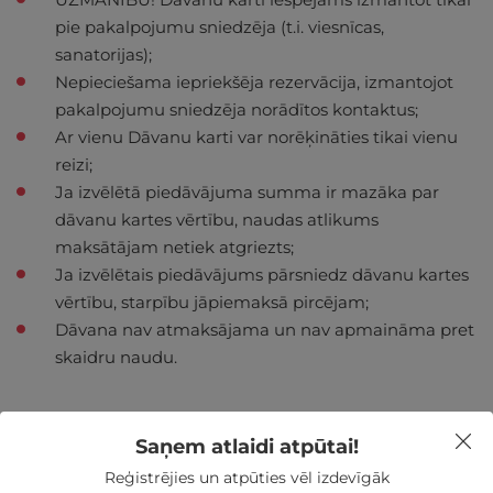
pie pakalpojumu sniedzēja (t.i. viesnīcas,
sanatorijas);
Nepieciešama iepriekšēja rezervācija, izmantojot
pakalpojumu sniedzēja norādītos kontaktus;
Ar vienu Dāvanu karti var norēķināties tikai vienu
reizi;
Ja izvēlētā piedāvājuma summa ir mazāka par
dāvanu kartes vērtību, naudas atlikums
maksātājam netiek atgriezts;
Ja izvēlētais piedāvājums pārsniedz dāvanu kartes
vērtību, starpību jāpiemaksā pircējam;
Dāvana nav atmaksājama un nav apmaināma pret
skaidru naudu.
Saņem atlaidi atpūtai!
Reģistrējies un atpūties vēl izdevīgāk
Nekādas
apkalpošanas un administrācijas
maksas