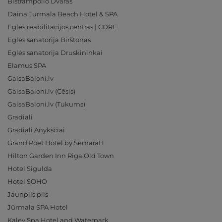
Bistrampolio Dvaras
Daina Jurmala Beach Hotel & SPA
Eglės reabilitacijos centras | CORE
Eglės sanatorija Birštonas
Eglės sanatorija Druskininkai
Elamus SPA
GaisaBaloni.lv
GaisaBaloni.lv (Cēsis)
GaisaBaloni.lv (Tukums)
Gradiali
Gradiali Anykščiai
Grand Poet Hotel by SemaraH
Hilton Garden Inn Riga Old Town
Hotel Sigulda
Hotel SOHO
Jaunpils pils
Jūrmala SPA Hotel
Kalev Spa Hotel and Waterpark