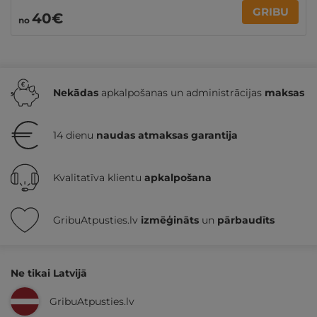
GRIBU
40€
no
Nekādas
apkalpošanas un administrācijas
maksas
14 dienu
naudas atmaksas garantija
Kvalitatīva klientu
apkalpošana
GribuAtpusties.lv
izmēģināts
un
pārbaudīts
Ne tikai Latvijā
GribuAtpusties.lv