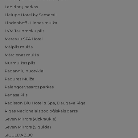
Labirintų parkas
Lielupe Hotel by SemaraH
Lindenhoff - Liepas muiža
LVM Jaunmoku pils
Meresuu SPA Hotel
Mālpils muiža
Mārcienas muiža
Nurmuižas pils
Padangių nuotykiai
Padures Muiža
Palangos vasaros parkas
Pegasa Pils
Radisson Blu Hotel & Spa, Daugava Riga
Rīgas Nacionālais zooloģiskais dārzs
Seven Mirrors (Aizkraukle)
Seven Mirrors (Sigulda)
SIGULDA ZOO