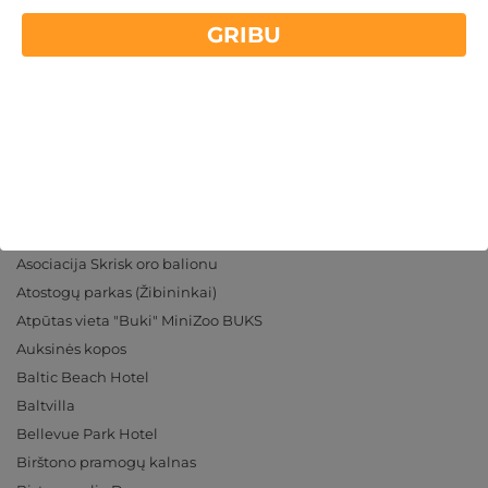
info@gribuatpusties.lv
I - VII
10:00 - 21:00
GRIBU
Draudzēsimies:
Mūsu partneri
Asociacija Skrisk oro balionu
Atostogų parkas (Žibininkai)
Atpūtas vieta "Buki" MiniZoo BUKS
Auksinės kopos
Baltic Beach Hotel
Baltvilla
Bellevue Park Hotel
Birštono pramogų kalnas