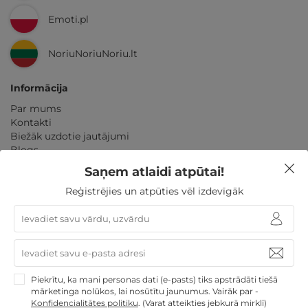
Emoti.pl
NoriuNoriuNoriu.lt
Informācija
Par mums
Kontakti
Biežāk uzdotie jautājumi
Blogs
Noteikumi
Saņem atlaidi atpūtai!
Pakalpojumu piedāvājumu izvietojums
Konfidencialitātes politika
Reģistrējies un atpūties vēl izdevīgāk
Amata vietas kandidātu personas datu politika
Partneriem
Karjera
Ziņot par nelikumīgu saturu
Kontakti
Piekrītu, ka mani personas dati (e-pasts) tiks apstrādāti tiešā
mārketinga nolūkos, lai nosūtītu jaunumus. Vairāk par -
+37126001060
Konfidencialitātes politiku
.
(Varat atteikties jebkurā mirklī)