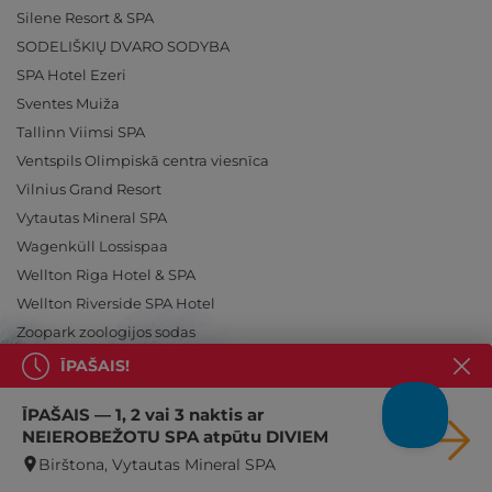
Silene Resort & SPA
SODELIŠKIŲ DVARO SODYBA
SPA Hotel Ezeri
Sventes Muiža
Tallinn Viimsi SPA
Ventspils Olimpiskā centra viesnīca
Vilnius Grand Resort
Vytautas Mineral SPA
Wagenküll Lossispaa
Wellton Riga Hotel & SPA
Wellton Riverside SPA Hotel
Zoopark zoologijos sodas
ĪPAŠAIS!
ĪPAŠAIS — 1, 2 vai 3 naktis ar
NEIEROBEŽOTU SPA atpūtu DIVIEM
Ieslēdz atpūtu!
Birštona, Vytautas Mineral SPA