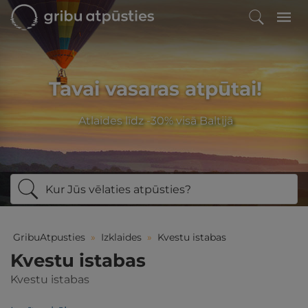
Tavai vasaras atpūtai!
Atlaides līdz -30% visā Baltijā
Kur Jūs vēlaties atpūsties?
GribuAtpusties
»
Izklaides
»
Kvestu istabas
Kvestu istabas
Kvestu istabas