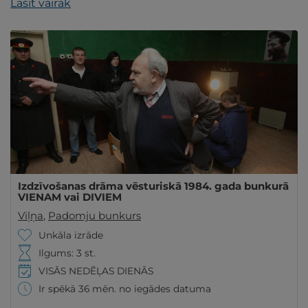
Lasīt vairāk
Izdzīvošanas drāma vēsturiskā 1984. gada bunkurā
VIENAM vai DIVIEM
Viļņa
,
Padomju bunkurs
Unkāla izrāde
Ilgums: 3 st.
VISĀS NEDĒĻAS DIENĀS
Ir spēkā 36 mēn. no iegādes datuma