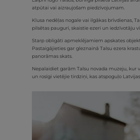
atpūtai vai aizraujošam piedzīvojumam.
Klusa nedēļas nogale vai ilgākas brīvdienas, 
pilsētas pauguri, skaistie ezeri un iedzīvotāju v
Starp obligāti apmeklējamiem apskates objekti
Pastaigājieties gar gleznainā Talsu ezera kras
panorāmas skats.
Nepalaidiet garām Talsu novada muzeju, kur var
un rosīgi vietējie tirdziņi, kas atspoguļo Latvija