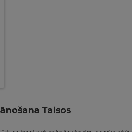
lānošana Talsos
irdī. Talsi pazīstami ar gleznainajām ainavām un bagāto kultū