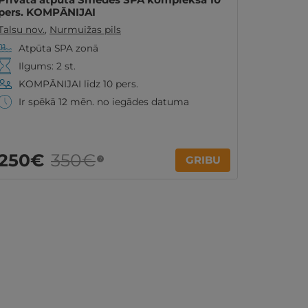
pers. KOMPĀNIJAI
Talsu nov.
,
Nurmuižas pils
Atpūta SPA zonā
Ilgums: 2 st.
KOMPĀNIJAI līdz 10 pers.
Ir spēkā 12 mēn. no iegādes datuma
250€
350€
GRIBU
?