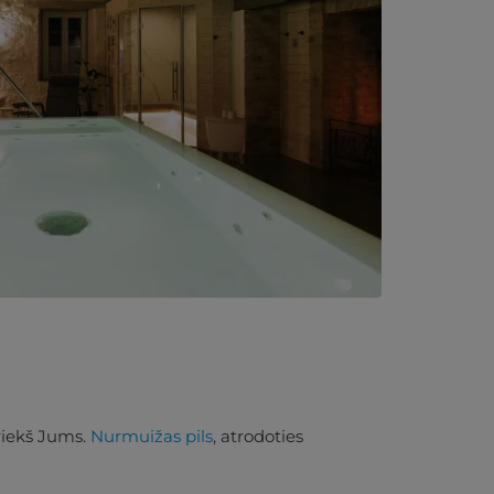
riekš Jums.
Nurmuižas pils
, atrodoties