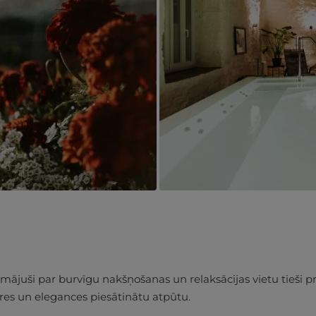
juši par burvīgu nakšņošanas un relaksācijas vietu tieši p
res un elegances piesātinātu atpūtu.