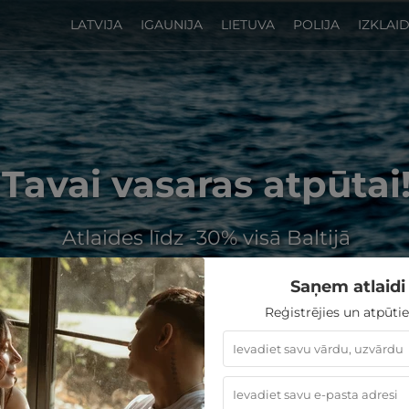
LATVIJA
IGAUNIJA
LIETUVA
POLIJA
IZKLAI
Tavai vasaras atpūtai
Atlaides līdz -30% visā Baltijā
Saņem atlaidi 
Reģistrējies un atpūtie
GribuAtpusties
»
Latvija
»
Viesnīcas Talsu novadā