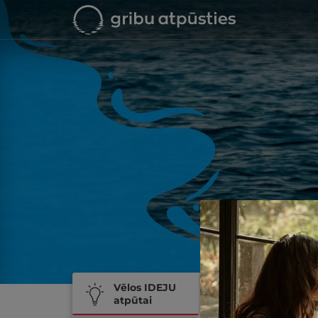
Vēlos IDEJU
Vēlos
atpūtai
REZERVĒT