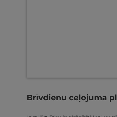
Brīvdienu ceļojuma p
Laipni lūgti Talsos, burvīgā pilsētā Latvijas s