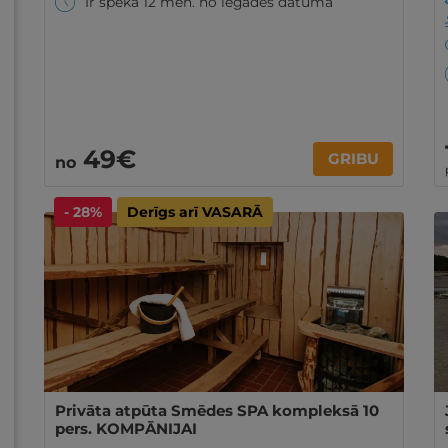
Ir spēkā 12 mēn. no iegādes datuma
49€
GRIBU
no
- 28%
Derīgs arī VASARĀ
Privāta atpūta Smēdes SPA kompleksā 10
pers. KOMPĀNIJAI