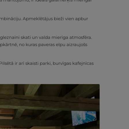
ombināciju. Apmeklētājus bieži vien apbur
leznaini skati un valda mierīga atmosfēra.
apkārtnē, no kuras paveras elpu aizraujošs
ētā ir arī skaisti parki, burvīgas kafejnīcas