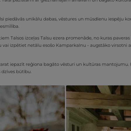
Talsi piedāvās unikālu dabas, vēstures un mūsdienu iespēju k
iesmīlība.
em Talsos izceļas Talsu ezera promenāde, no kuras paveras g
tu vai izpētiet netālu esošo Kamparkalnu - augstāko virsotni 
at iepazīt reģiona bagāto vēsturi un kultūras mantojumu. Pils
s dzīves būtību.