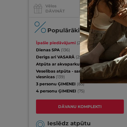
Vēlos
Vēlos
DĀVINĀT
IZKLAIDI
Populārākie piedāvājumi
Īpašie piedāvājumi
(
20
)
Dienas SPA
(
136
)
Derīgs arī VASARĀ
(
259
)
Atpūta ar akvaparku
(
22
)
Veselības atpūta - sanatorijas, SPA
viesnīcas
(
139
)
3 personu ĢIMENEI
(
85
)
4 personu ĢIMENEI
(
75
)
DĀVANU KOMPLEKTI
Ieslēdz atpūtu