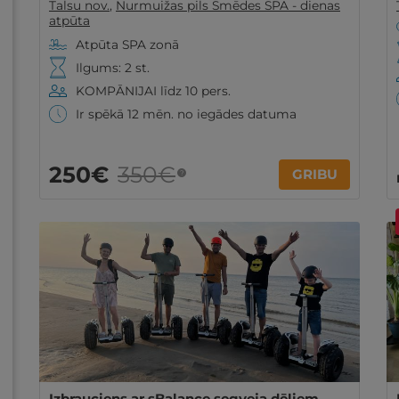
Talsu nov.
,
Nurmuižas pils Smēdes SPA - dienas
atpūta
Atpūta SPA zonā
Ilgums: 2 st.
KOMPĀNIJAI līdz 10 pers.
Ir spēkā 12 mēn. no iegādes datuma
250€
350€
GRIBU
?
Izbrauciens ar sBalance segveja dēļiem