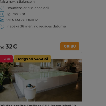
Talsu nov.
,
sBalance.lv
Brauciens ar sBalance dēli
Ilgums: 2 st.
VIENAM vai DIVIEM
Ir spēkā 36 mēn. no iegādes datuma
32€
GRIBU
no
- 28%
Derīgs arī VASARĀ
Privāta atpūta Smēdes SPA kompleksā 10