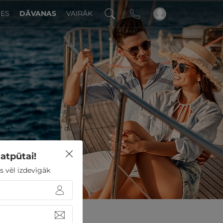
DES
DĀVANAS
VAIRĀK
!
atpūtai!
s vēl izdevīgāk