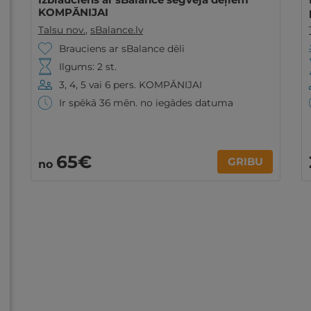
KOMPĀNIJAI
Talsu nov.
,
sBalance.lv
Brauciens ar sBalance dēli
Ilgums: 2 st.
3, 4, 5 vai 6 pers. KOMPĀNIJAI
Ir spēkā 36 mēn. no iegādes datuma
65€
GRIBU
no