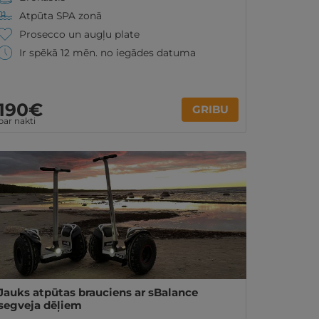
Atpūta SPA zonā
Prosecco un augļu plate
Ir spēkā 12 mēn. no iegādes datuma
190€
GRIBU
par nakti
Jauks atpūtas brauciens ar sBalance
segveja dēļiem