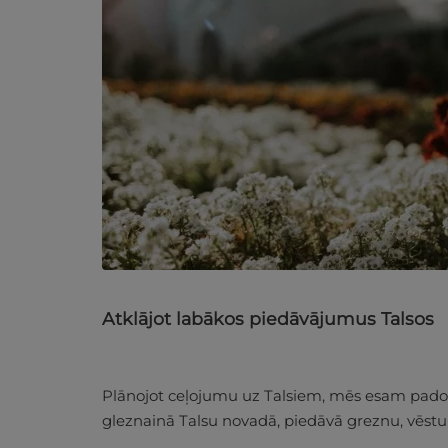
Atklājot labākos piedāvājumus Talsos
Plānojot ceļojumu uz Talsiem, mēs esam padomā
gleznainā Talsu novadā, piedāvā greznu, vēstu