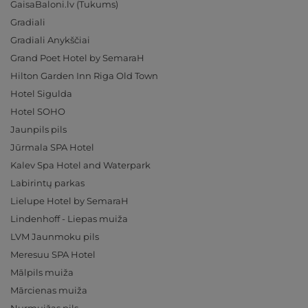
GaisaBaloni.lv (Tukums)
Gradiali
Gradiali Anykščiai
Grand Poet Hotel by SemaraH
Hilton Garden Inn Riga Old Town
Hotel Sigulda
Hotel SOHO
Jaunpils pils
Jūrmala SPA Hotel
Kalev Spa Hotel and Waterpark
Labirintų parkas
Lielupe Hotel by SemaraH
Lindenhoff - Liepas muiža
LVM Jaunmoku pils
Meresuu SPA Hotel
Mālpils muiža
Mārcienas muiža
Nurmuižas pils