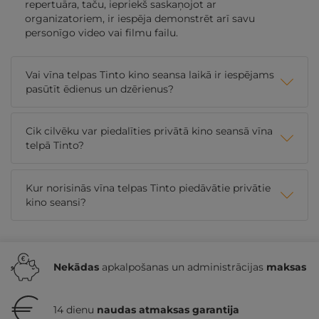
repertuāra, taču, iepriekš saskaņojot ar
organizatoriem, ir iespēja demonstrēt arī savu
personīgo video vai filmu failu.
Vai vīna telpas Tinto kino seansa laikā ir iespējams
pasūtīt ēdienus un dzērienus?
Cik cilvēku var piedalīties privātā kino seansā vīna
telpā Tinto?
Kur norisinās vīna telpas Tinto piedāvātie privātie
kino seansi?
Nekādas
apkalpošanas un administrācijas
maksas
14 dienu
naudas atmaksas garantija