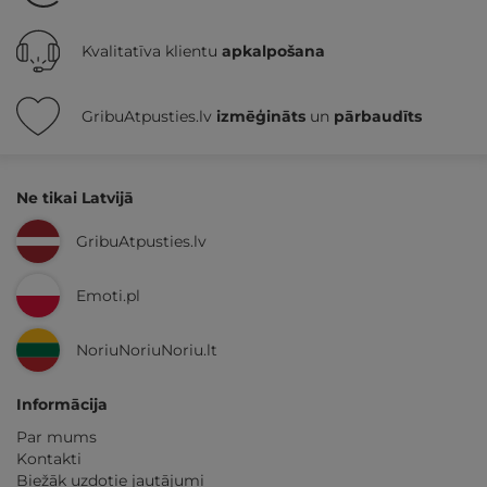
Kvalitatīva klientu
apkalpošana
GribuAtpusties.lv
izmēģināts
un
pārbaudīts
Ne tikai Latvijā
GribuAtpusties.lv
Emoti.pl
NoriuNoriuNoriu.lt
Informācija
Par mums
Kontakti
Biežāk uzdotie jautājumi