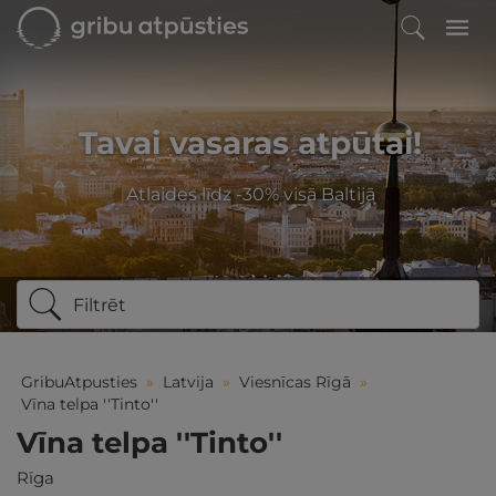
Tavai vasaras atpūtai!
Atlaides līdz -30% visā Baltijā
Filtrēt
GribuAtpusties
»
Latvija
»
Viesnīcas Rīgā
»
Vīna telpa ''Tinto''
Vīna telpa ''Tinto''
Rīga