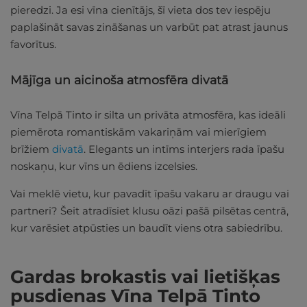
pieredzi. Ja esi vīna cienītājs, šī vieta dos tev iespēju
paplašināt savas zināšanas un varbūt pat atrast jaunus
favorītus.
Mājīga un aicinoša atmosfēra divatā
Vīna Telpā Tinto ir silta un privāta atmosfēra, kas ideāli
piemērota romantiskām vakariņām vai mierīgiem
brīžiem
divatā
. Elegants un intīms interjers rada īpašu
noskaņu, kur vīns un ēdiens izcelsies.
Vai meklē vietu, kur pavadīt īpašu vakaru ar draugu vai
partneri? Šeit atradīsiet klusu oāzi pašā pilsētas centrā,
kur varēsiet atpūsties un baudīt viens otra sabiedrību.
Gardas brokastis vai lietišķas
pusdienas Vīna Telpā Tinto