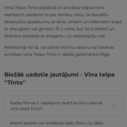
Vīna Telpa Tinto piedāvā arī privātas telpas kino
seansiem, padarot to par lielisku vietu, lai baudītu
ekskluzīvu pasākumu ar kino, vīniem un ēdieniem kopā
ar draugiem vai ģimeni. Šī ir vieta, kur izcili ēdieni un
dzērieni satiekas ar elegantu un relaksējošu vidi.
Neatkarīgi no tā, vai plāno intīmu vakaru vai lielākas
svinības, Vīna Telpa Tinto ir ideāls galamērķis Rīgā.
Biežāk uzdotie jautājumi - Vīna telpa
''Tinto''
Kādas filmas ir iespējams skatīties kino seansā
vīna telpā Tinto?
Klienti parasti var izvēlēties kādu filmu no zāles