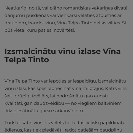
Neatkarīgi no tā, vai plāno romantiskas vakariņas divatā,
darījumu pusdienas vai vienkārši vēlaties atpūsties ar
draugiem, baudot vīnu, Vīna Telpa Tinto neliks vilties. Šī
būs vieta, kuru patiesi novērtēsi.
Izsmalcinātu vīnu izlase Vīna
Telpā Tinto
Vīna Telpa Tinto var lepoties ar iespaidīgu, izsmalcinātu
vīnu izlasi, kas spēs iepriecināt vīna mīļotājus. Katrs vīns
šeit ir rūpīgi izvēlēts, lai nodrošinātu gan augstu
kvalitāti, gan daudzveidību — no viegliem baltvīniem
līdz piesātinātu garšu sarkanvīniem.
Turklāt katrs vīns ir izvēlēts tā, lai tas lieliski papildinātu
ēdienus, kas tiek piedāvāti, radot patiešām baudpilnu