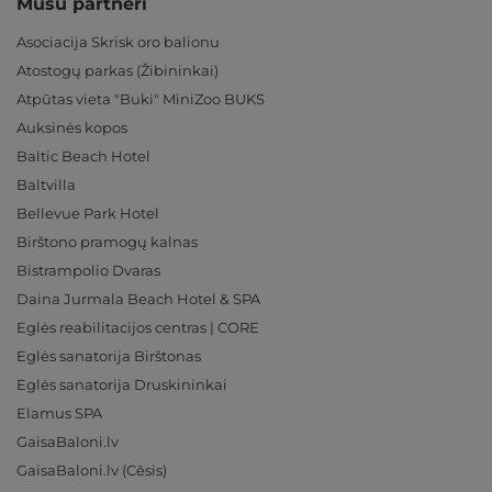
Mūsu partneri
Asociacija Skrisk oro balionu
Atostogų parkas (Žibininkai)
Atpūtas vieta "Buki" MiniZoo BUKS
Auksinės kopos
Baltic Beach Hotel
Baltvilla
Bellevue Park Hotel
Birštono pramogų kalnas
Bistrampolio Dvaras
Daina Jurmala Beach Hotel & SPA
Eglės reabilitacijos centras | CORE
Eglės sanatorija Birštonas
Eglės sanatorija Druskininkai
Elamus SPA
GaisaBaloni.lv
GaisaBaloni.lv (Cēsis)