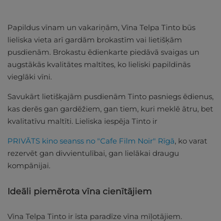
Papildus vīnam un vakariņām, Vīna Telpa Tinto būs
lieliska vieta arī gardām brokastīm vai lietišķām
pusdienām. Brokastu ēdienkarte piedāvā svaigas un
augstākās kvalitātes maltītes, ko lieliski papildinās
vieglāki vīni.
Savukārt lietišķajām pusdienām Tinto pasniegs ēdienus,
kas derēs gan gardēžiem, gan tiem, kuri meklē ātru, bet
kvalitatīvu maltīti. Lieliska iespēja Tinto ir
PRIVĀTS kino seanss no "Cafe Film Noir" Rīgā
, ko varat
rezervēt gan divvientulībai, gan lielākai draugu
kompānijai.
Ideāli piemērota vīna cienītājiem
Vīna Telpa Tinto ir īsta paradīze vīna mīļotājiem.