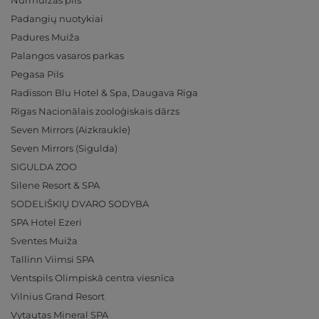
Padangių nuotykiai
Padures Muiža
Palangos vasaros parkas
Pegasa Pils
Radisson Blu Hotel & Spa, Daugava Riga
Rīgas Nacionālais zooloģiskais dārzs
Seven Mirrors (Aizkraukle)
Seven Mirrors (Sigulda)
SIGULDA ZOO
Silene Resort & SPA
SODELIŠKIŲ DVARO SODYBA
SPA Hotel Ezeri
Sventes Muiža
Tallinn Viimsi SPA
Ventspils Olimpiskā centra viesnīca
Vilnius Grand Resort
Vytautas Mineral SPA