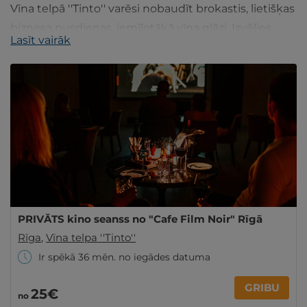
Vīna telpā ''Tinto'' varēsi nobaudīt brokastis, lietišķas
biznesa pusdienas, iemīļotākā vīna glāzi. Izvēlies
Lasīt vairāk
piedāvājumu no GribuAtpusties.lv!
PRIVĀTS kino seanss no "Cafe Film Noir" Rīgā
Rīga
,
Vīna telpa ''Tinto''
Ir spēkā 36 mēn. no iegādes datuma
GRIBU
25€
no