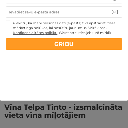
pavadīt laiku ar tuviniekiem, šeit jūs sagaida silta un
mājīga atmosfēra.
Privātas telpas un personalizētā pieeja katram viesim
Piekrītu, ka mani personas dati (e-pasts) tiks apstrādāti tiešā
rada lielisku vidi neaizmirstamām svinībām. Vīna un
mārketinga nolūkos, lai nosūtītu jaunumus. Vairāk par -
Konfidencialitātes politiku
.
(Varat atteikties jebkurā mirklī)
ēdiena kombinācijas padarīs jūsu laiku šeit par patiesi
īpašu piedzīvojumu.
GRIBU
Vīna Telpa Tinto - izsmalcināta
vieta vīna mīļotājiem