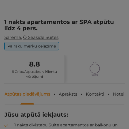
1 nakts apartamentos ar SPA atpūtu
līdz 4 pers.
Sāremā
,
Ö Seaside Suites
Vairāku mērķu ceļazīme
8.8
6 GribuAtpusties.lv klientu
vērtējumi
Atpūtas piedāvājums
Apraksts
Kontakti
Noteik
Jūsu atpūtā iekļauts:
1 nakts divistabu Suite apartamentos ar balkonu un