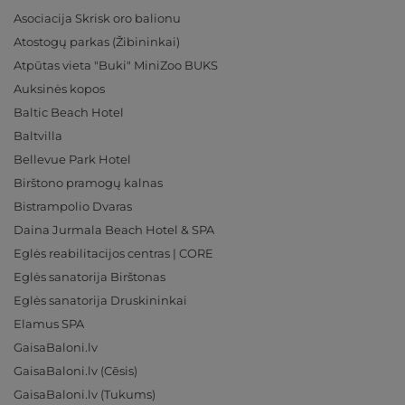
Asociacija Skrisk oro balionu
Atostogų parkas (Žibininkai)
Atpūtas vieta "Buki" MiniZoo BUKS
Auksinės kopos
Baltic Beach Hotel
Baltvilla
Bellevue Park Hotel
Birštono pramogų kalnas
Bistrampolio Dvaras
Daina Jurmala Beach Hotel & SPA
Eglės reabilitacijos centras | CORE
Eglės sanatorija Birštonas
Eglės sanatorija Druskininkai
Elamus SPA
GaisaBaloni.lv
GaisaBaloni.lv (Cēsis)
GaisaBaloni.lv (Tukums)