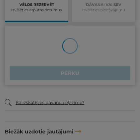
VĒLOS REZERVĒT
DĀVANAI VAI SEV
Izvēlēties atpūtas datumus
Izvēlēties piedāvājumu
PĒRKU
Kā izskatīsies dāvanu ceļazīme?
Biežāk uzdotie jautājumi