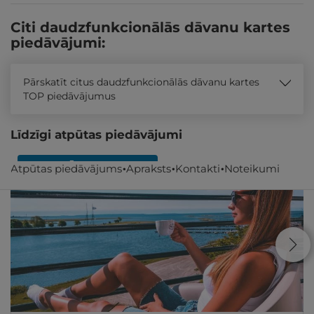
Citi daudzfunkcionālās dāvanu kartes
piedāvājumi:
Pārskatīt citus daudzfunkcionālās dāvanu kartes
TOP piedāvājumus
Līdzīgi atpūtas piedāvājumi
REZERVĀCIJA
internetā
Atpūtas piedāvājums
Apraksts
Kontakti
Noteikumi