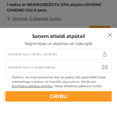
1 nakts ar NEIEROBEŽOTU SPA atpūtu DIVIEM/
ĢIMENEI līdz 6 pers.
Sāremā
,
Ö Seaside Suites
GRIBU
69€
no
Saņem atlaidi atpūtai!
par nakti
Reģistrējies un atpūties vēl izdevīgāk
Atpūtai Valentīndienā
Atpūta Lieldienu brīvdienās
Atpūta pie jūras
Derīgs arī VASARĀ
Atpūta maija
brīvdienās
Dāvanu idejas
Ģimenes atpūta
Piekrītu, ka mani personas dati (e-pasts) tiks apstrādāti tiešā
mārketinga nolūkos, lai nosūtītu jaunumus. Vairāk par -
Konfidencialitātes politiku
.
(Varat atteikties jebkurā mirklī)
Nekādas
apkalpošanas un administrācijas
maksas
GRIBU
14 dienu
naudas atmaksas garantija