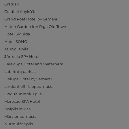
Gradiali
Gradiali Anykščiai
Grand Poet Hotel by SemaraH
Hilton Garden Inn Riga Old Town
Hotel Sigulda
Hotel SOHO
Jaunpils pils
Jūrmala SPA Hotel
Kalev Spa Hotel and Waterpark
Labirintų parkas
Lielupe Hotel by SemaraH
Lindenhoff - Liepas muiža
LVM Jaunmoku pils
Meresuu SPA Hotel
Mālpils muiža
Mārcienas muiža
Nurmuižas pils