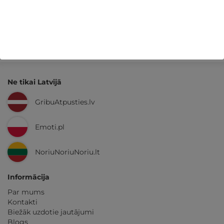
Kvalitatīva klientu
apkalpošana
GribuAtpusties.lv
izmēģināts
un
pārbaudīts
Ne tikai Latvijā
GribuAtpusties.lv
Emoti.pl
NoriuNoriuNoriu.lt
Informācija
Par mums
Kontakti
Biežāk uzdotie jautājumi
Blogs