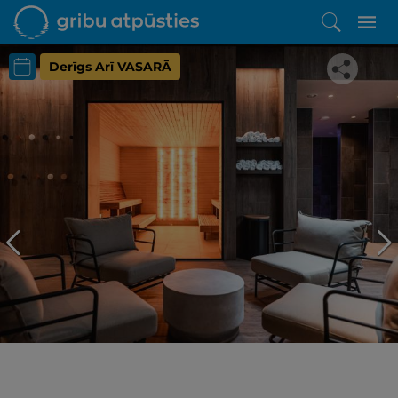
Derīgs Arī VASARĀ
Iepatikās šis piedāvājums?
Līdz brīnišķīgai atpūtai atlikuši tikai daži soļi
PĒRKU