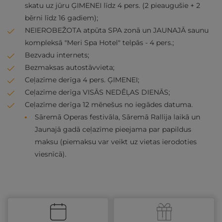
skatu uz jūru ĢIMENEI līdz 4 pers. (2 pieaugušie + 2
bērni līdz 16 gadiem);
NEIEROBEŽOTA atpūta SPA zonā un JAUNAJĀ saunu
kompleksā "Meri Spa Hotel" telpās - 4 pers.;
Bezvadu internets;
Bezmaksas autostāvvieta;
Ceļazīme derīga 4 pers. ĢIMENEI;
Ceļazīme derīga VISĀS NEDĒĻAS DIENĀS;
Ceļazīme derīga 12 mēnešus no iegādes datuma.
Sāremā Operas festivāla, Sāremā Rallija laikā un
Jaunajā gadā ceļazīme pieejama par papildus
maksu (piemaksu var veikt uz vietas ierodoties
viesnīcā).