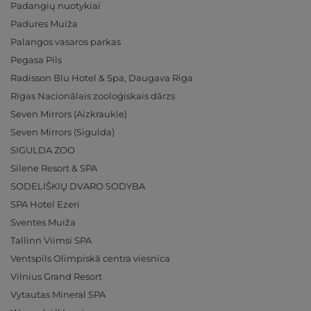
Padangių nuotykiai
Padures Muiža
Palangos vasaros parkas
Pegasa Pils
Radisson Blu Hotel & Spa, Daugava Riga
Rīgas Nacionālais zooloģiskais dārzs
Seven Mirrors (Aizkraukle)
Seven Mirrors (Sigulda)
SIGULDA ZOO
Silene Resort & SPA
SODELIŠKIŲ DVARO SODYBA
SPA Hotel Ezeri
Sventes Muiža
Tallinn Viimsi SPA
Ventspils Olimpiskā centra viesnīca
Vilnius Grand Resort
Vytautas Mineral SPA