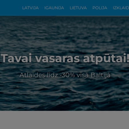
LATVIJA
IGAUNIJA
LIETUVA
POLIJA
IZKLAI
Tavai vasaras atpūtai
Atlaides līdz -30% visā Baltijā