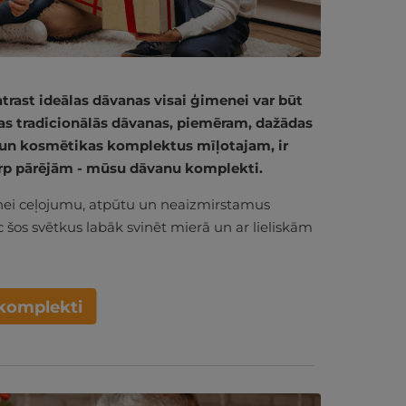
trast ideālas dāvanas visai ģimenei var būt
as tradicionālās dāvanas, piemēram, dažādas
 un kosmētikas komplektus mīļotajam, ir
arp pārējām - mūsu dāvanu komplekti.
nei ceļojumu, atpūtu un neaizmirstamus
c šos svētkus labāk svinēt mierā un ar lieliskām
komplekti