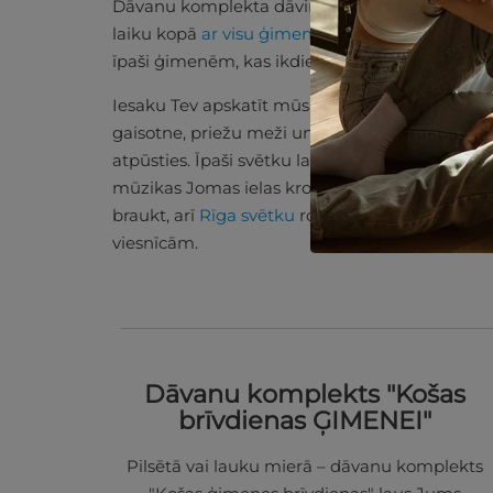
Dāvanu komplekta dāvināšana ne tikai sniedz Te
laiku kopā
ar visu ģimeni.
Ikvienam laiku pa la
īpaši ģimenēm, kas ikdienā smagi strādā un m
Iesaku Tev apskatīt mūsu lieliskos piedāvāju
gaisotne, priežu meži un jūras šalkoņa - tā note
atpūsties. Īpaši svētku laikā šeit netrūkst ska
mūzikas Jomas ielas krodziņos, kas piepilda ap
braukt, arī
Rīga svētku
rotā ir brīnišķīga. Un b
viesnīcām.
Dāvanu komplekts "Košas
brīvdienas ĢIMENEI"
Pilsētā vai lauku mierā – dāvanu komplekts