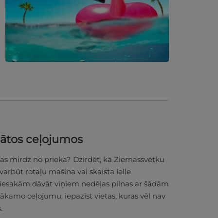
ātos ceļojumos
 kas mirdz no prieka? Dzirdēt, kā Ziemassvētku
 varbūt rotaļu mašīna vai skaista lelle
iesakām dāvāt viņiem nedēļas pilnas ar šādām
nākamo ceļojumu, iepazīst vietas, kuras vēl nav
s.