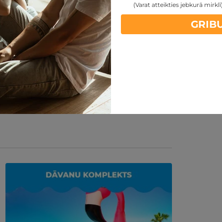
v izvēles brīvību, bet arī nodrošina kvalitatīvu
(Varat atteikties jebkurā mirklī
ikam ir nepieciešama izraušanās no rutīnas, jo
GRIB
ācās.
mus Jūrmalas vadošajās
SPA viesnīcās.
Mierīga
ikti būs vieta, kur uz brīdi apstāties un
istu svētku rotājumu, Ziemassvētku eglīšu un
kārtni ar burvību. Ja negribas vispār nekur
rīvdienas lieliski papildinās kāda no mūsu SPA