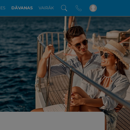
DES
DĀVANAS
VAIRĀK
!