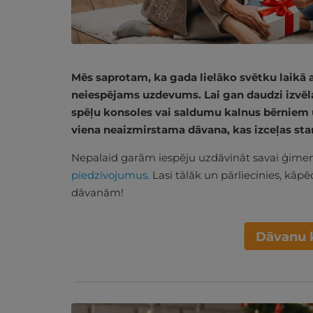
Mēs saprotam, ka gada lielāko svētku laikā a
neiespējams uzdevums. Lai gan daudzi izvēl
spēļu konsoles vai saldumu kalnus bērniem
viena neaizmirstama dāvana, kas izceļas st
Nepalaid garām iespēju uzdāvināt savai ģime
piedzīvojumus.
Lasi tālāk un pārliecinies, kāpē
dāvanām!
Dāvanu 