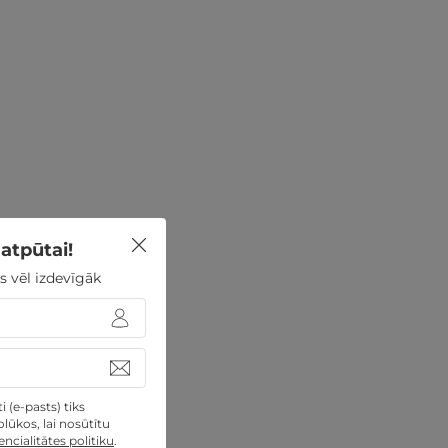
atpūtai!
s vēl izdevīgāk
 (e-pasts) tiks
lūkos, lai nosūtītu
ncialitātes politiku
.