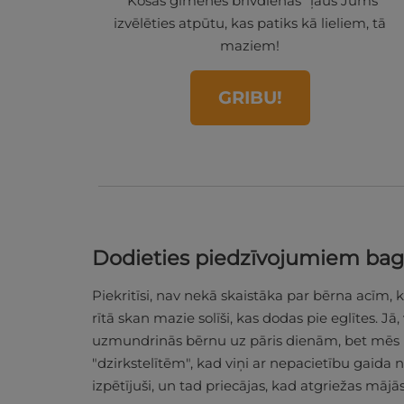
"Košas ģimenes brīvdienas" ļaus Jums
izvēlēties atpūtu, kas patiks kā lieliem, tā
maziem!
GRIBU!
Dodieties piedzīvojumiem bag
Piekritīsi, nav nekā skaistāka par bērna acīm,
rītā skan mazie solīši, kas dodas pie eglītes. Jā,
uzmundrinās bērnu uz pāris dienām, bet mēs 
"dzirkstelītēm", kad viņi ar nepacietību gaida 
izpētījuši, un tad priecājas, kad atgriežas mājā