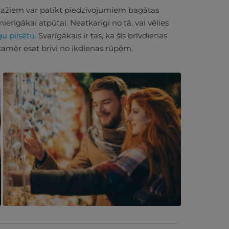
ažiem var patikt piedzīvojumiem bagātas
ierīgākai atpūtai. Neatkarīgi no tā, vai vēlies
gu pilsētu.
Svarīgākais ir tas, ka šīs brīvdienas
kamēr esat brīvi no ikdienas rūpēm.