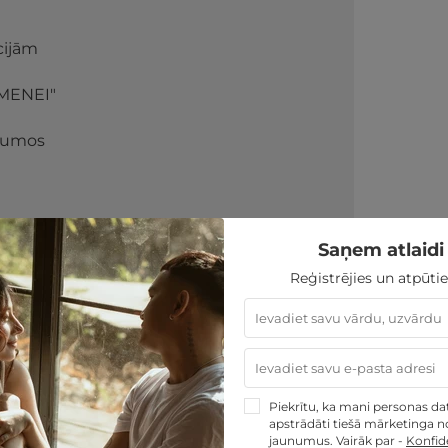
cijām
IMENEI"
ojumos
★ ★ ★
Saņem atlaidi 
Reģistrējies un atpūtie
nas ar emocijām
grāk savas dzīves laikā uzkrāj neskaitāmas
kurām mums ir jāatrod vieta. Nesagādā šīs
vēkam. Izvēlies piedzīvojumiem bagātus
Piekrītu, ka mani personas dati
ionālās Ziemassvētku dāvanas.
apstrādāti tiešā mārketinga no
jaunumus. Vairāk par -
Konfide