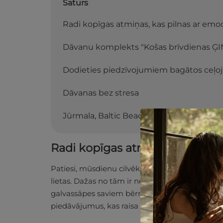
Saturs
Radi kopīgas atmiņas, kas pilnas ar emo
Dāvanu komplekts "Košas brīvdienas Ģ
Dodieties piedzīvojumiem bagātos ceļ
Dāvanas bez stresa
Jūrmala, Baltic Beach Hotel & SPA ★ ★ 
Radi kopīgas atmiņas, kas pil
Patiesi, mūsdienu cilvēks vairāk nekā jebkad a
lietas. Dažas no tām ir neapdomīgas dāvanas, 
galvassāpes saviem bērniem vai mīļotajam cil
piedāvājumus, kas raisa atmiņas, nevis tradic