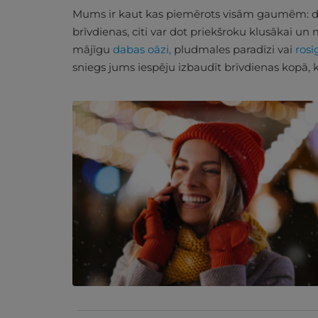
Mums ir kaut kas piemērots visām gaumēm: d
brīvdienas, citi var dot priekšroku klusākai un m
mājīgu
dabas oāzi,
pludmales paradīzi vai
rosī
sniegs jums iespēju izbaudīt brīvdienas kopā, 