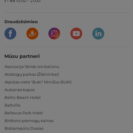
I - VII
10:00 - 21:00
Draudzēsimies:
Mūsu partneri
Asociacija Skrisk oro balionu
Atostogų parkas (Žibininkai)
Atpūtas vieta "Buki" MiniZoo BUKS
Auksinės kopos
Baltic Beach Hotel
Baltvilla
Bellevue Park Hotel
Birštono pramogų kalnas
Bistrampolio Dvaras