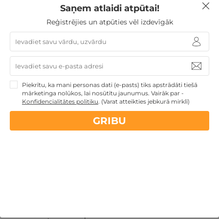
Saņem atlaidi atpūtai!
Reģistrējies un atpūties vēl izdevīgāk
Piekrītu, ka mani personas dati (e-pasts) tiks apstrādāti tiešā
mārketinga nolūkos, lai nosūtītu jaunumus. Vairāk par -
3 naktis ar pilnu ēdināšanu un 8 procedūras
Konfidencialitātes politiku
.
(Varat atteikties jebkurā mirklī)
DIVIEM
GRIBU
Palanga
,
Gradiali Palanga
647€
no
GRIBU
Par 3 naktīm
Atpūta pie jūras
Veselības atpūta - sanatorijas, SPA
viesnīcas
Dāvanas ar nakšņošanu
Dāvanas VIŅAI
Dāvanas VIŅAM
Atpūta decembra svētku brīvdienās