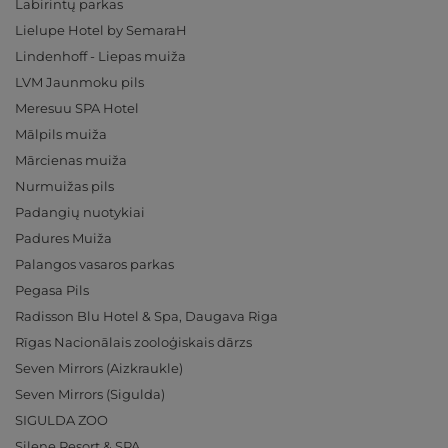
Labirintų parkas
Lielupe Hotel by SemaraH
Lindenhoff - Liepas muiža
LVM Jaunmoku pils
Meresuu SPA Hotel
Mālpils muiža
Mārcienas muiža
Nurmuižas pils
Padangių nuotykiai
Padures Muiža
Palangos vasaros parkas
Pegasa Pils
Radisson Blu Hotel & Spa, Daugava Riga
Rīgas Nacionālais zooloģiskais dārzs
Seven Mirrors (Aizkraukle)
Seven Mirrors (Sigulda)
SIGULDA ZOO
Silene Resort & SPA