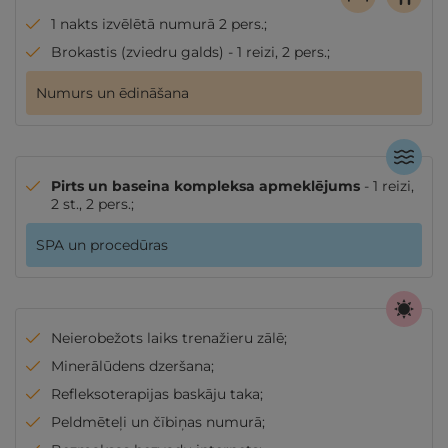
1 nakts izvēlētā numurā 2 pers.;
Brokastis (zviedru galds) - 1 reizi, 2 pers.;
Numurs un ēdināšana
Pirts un baseina kompleksa apmeklējums
- 1 reizi,
2 st., 2 pers.;
SPA un procedūras
Neierobežots laiks trenažieru zālē;
Minerālūdens dzeršana;
Refleksoterapijas baskāju taka;
Peldmēteļi un čībiņas numurā;