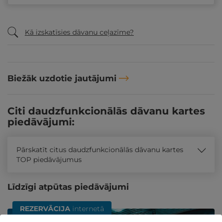
Kā izskatīsies dāvanu ceļazīme?
Biežāk uzdotie jautājumi
Citi daudzfunkcionālās dāvanu kartes
piedāvājumi:
Pārskatīt citus daudzfunkcionālās dāvanu kartes
TOP piedāvājumus
Līdzīgi atpūtas piedāvājumi
REZERVĀCIJA
internetā
Atpūtas piedāvājums
Apraksts
Kontakti
Noteikumi
Atsa