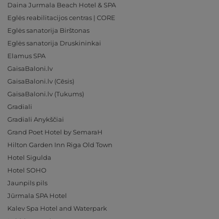
Daina Jurmala Beach Hotel & SPA
Eglės reabilitacijos centras | CORE
Eglės sanatorija Birštonas
Eglės sanatorija Druskininkai
Elamus SPA
GaisaBaloni.lv
GaisaBaloni.lv (Cēsis)
GaisaBaloni.lv (Tukums)
Gradiali
Gradiali Anykščiai
Grand Poet Hotel by SemaraH
Hilton Garden Inn Riga Old Town
Hotel Sigulda
Hotel SOHO
Jaunpils pils
Jūrmala SPA Hotel
Kalev Spa Hotel and Waterpark