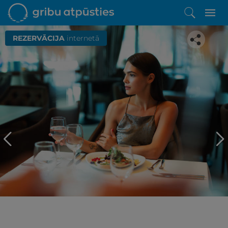
REZERVĀCIJA
internetā
Iepatikās šis piedāvājums?
Līdz brīnišķīgai atpūtai atlikuši tikai daži soļi
PĒRKU