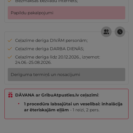
Bezmaksas bezvadu internets;
Papildu pakalpojumi
Ceļazīme derīga DIVĀM personām;
Ceļazīme derīga DARBA DIENĀS;
Ceļazīme derīga līdz 20.12.2026., izņemot:
24.06.-25.08.2026.
Derīguma termiņš un nosacījumi
DĀVANA ar GribuAtpusties.lv ceļazīmi
:
1 procedūra labsajūtai un veselībai: inhalācija
ar ēteriskajām eļļām
- 1 reizi, 2 pers.