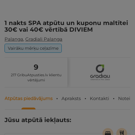
1 nakts SPA atpūtu un kuponu maltītei
30€ vai 40€ vērtībā DIVIEM
Palanga
,
Gradiali Palanga
Vairāku mērķu ceļazīme
9
217 GribuAtpusties.lv klientu
vērtējumi
Atpūtas piedāvājums
Apraksts
Kontakti
Noteik
Jūsu atpūtā iekļauts: