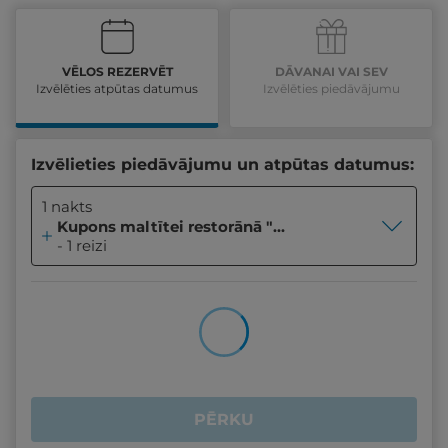
VĒLOS REZERVĒT
DĀVANAI VAI SEV
Izvēlēties atpūtas datumus
Izvēlēties piedāvājumu
Izvēlieties piedāvājumu un atpūtas datumus:
1 nakts
Kupons maltītei restorānā "Pineta" 30€ vērtībā
- 1 reizi
PĒRKU