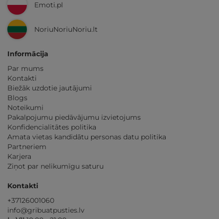
Emoti.pl
NoriuNoriuNoriu.lt
Informācija
Par mums
Kontakti
Biežāk uzdotie jautājumi
Blogs
Noteikumi
Pakalpojumu piedāvājumu izvietojums
Konfidencialitātes politika
Amata vietas kandidātu personas datu politika
Partneriem
Karjera
Ziņot par nelikumīgu saturu
Kontakti
+37126001060
info@gribuatpusties.lv