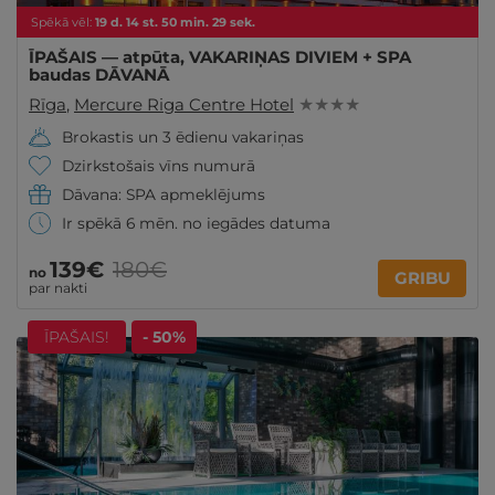
Spēkā vēl:
19
d.
14
st.
50
min.
27
sek.
ĪPAŠAIS — atpūta, VAKARIŅAS DIVIEM + SPA
baudas DĀVANĀ
Rīga
,
Mercure Riga Centre Hotel
★ ★ ★ ★
Brokastis un 3 ēdienu vakariņas
Dzirkstošais vīns numurā
Dāvana: SPA apmeklējums
Ir spēkā 6 mēn. no iegādes datuma
139€
180€
no
GRIBU
par nakti
ĪPAŠAIS!
- 50%