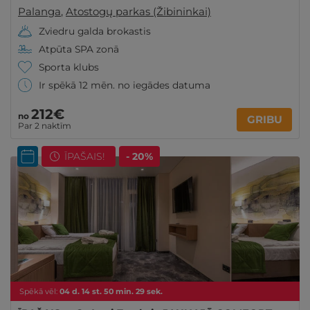
Palanga
,
Atostogų parkas (Žibininkai)
Zviedru galda brokastis
Atpūta SPA zonā
Sporta klubs
Ir spēkā 12 mēn. no iegādes datuma
212€
no
GRIBU
Par 2 naktīm
ĪPAŠAIS!
- 20%
Spēkā vēl:
04
d.
14
st.
50
min.
27
sek.