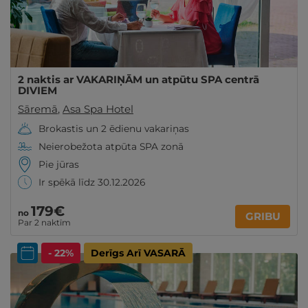
2 naktis ar VAKARIŅĀM un atpūtu SPA centrā
DIVIEM
Sāremā
,
Asa Spa Hotel
Brokastis un 2 ēdienu vakariņas
Neierobežota atpūta SPA zonā
Pie jūras
Ir spēkā līdz 30.12.2026
179€
no
GRIBU
Par 2 naktīm
- 22%
Derīgs Arī VASARĀ