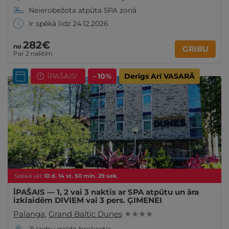
Neierobežota atpūta SPA zonā
Ir spēkā līdz 24.12.2026
282€
no
GRIBU
Par 2 naktīm
ĪPAŠAIS!
- 10%
Derīgs Arī VASARĀ
Spēkā vēl:
10
d.
14
st.
50
min.
27
sek.
ĪPAŠAIS — 1, 2 vai 3 naktis ar SPA atpūtu un āra
izklaidēm DIVIEM vai 3 pers. ĢIMENEI
Palanga
,
Grand Baltic Dunes
★ ★ ★ ★