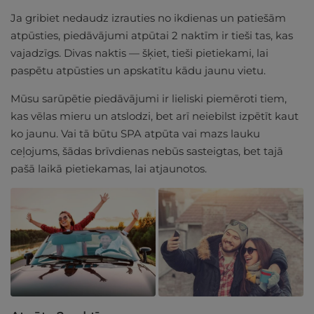
Ja gribiet nedaudz izrauties no ikdienas un patiešām
atpūsties, piedāvājumi atpūtai 2 naktīm ir tieši tas, kas
vajadzīgs. Divas naktis — šķiet, tieši pietiekami, lai
paspētu atpūsties un apskatītu kādu jaunu vietu.
Mūsu sarūpētie piedāvājumi ir lieliski piemēroti tiem,
kas vēlas mieru un atslodzi, bet arī neiebilst izpētīt kaut
ko jaunu. Vai tā būtu SPA atpūta vai mazs lauku
ceļojums, šādas brīvdienas nebūs sasteigtas, bet tajā
pašā laikā pietiekamas, lai atjaunotos.