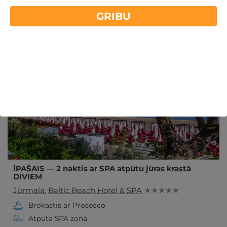
Vēlaties nakšņot viesnīcā un izbaudīt SPA 2 dienu
GRIBU
garumā? Labākie 2 nakšu piedāvājumi viesnīcās
Lasīt vairāk
Latvijā, Lietuvā un Igaunijā. Ieskaties!
ĪPAŠAIS!
Derīgs Arī VASARĀ
ĪPAŠAIS — 2 naktis ar SPA atpūtu jūras krastā
DIVIEM
Jūrmala
,
Baltic Beach Hotel & SPA
★ ★ ★ ★ ★
Brokastis ar Prosecco
Atpūta SPA zonā