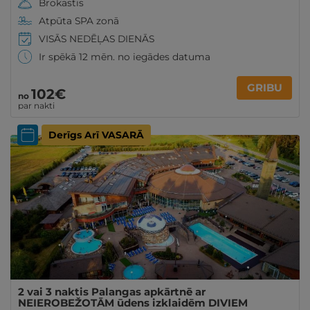
Brokastis
Atpūta SPA zonā
VISĀS NEDĒĻAS DIENĀS
Ir spēkā 12 mēn. no iegādes datuma
GRIBU
102€
no
par nakti
Derīgs Arī VASARĀ
2 vai 3 naktis Palangas apkārtnē ar
NEIEROBEŽOTĀM ūdens izklaidēm DIVIEM