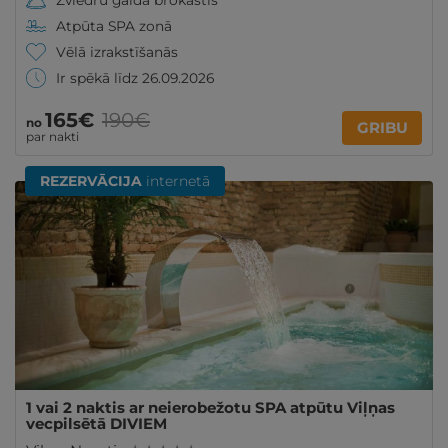
Zviedru galda brokastis
Atpūta SPA zonā
Vēlā izrakstīšanās
Ir spēkā līdz 26.09.2026
165€
190€
no
GRIBU
par nakti
REZERVĀCIJA
internetā
1 vai 2 naktis ar neierobežotu SPA atpūtu Viļņas
vecpilsētā DIVIEM