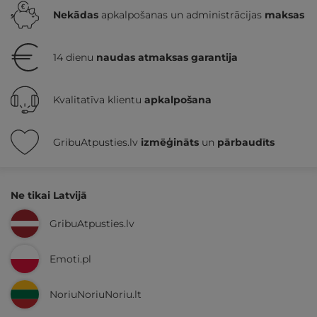
Nekādas
apkalpošanas un administrācijas
maksas
14 dienu
naudas atmaksas garantija
Kvalitatīva klientu
apkalpošana
GribuAtpusties.lv
izmēģināts
un
pārbaudīts
Ne tikai Latvijā
GribuAtpusties.lv
Emoti.pl
NoriuNoriuNoriu.lt