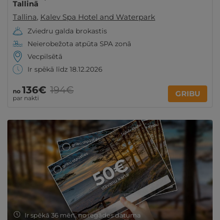
Tallinā
Tallina
,
Kalev Spa Hotel and Waterpark
Zviedru galda brokastis
Neierobežota atpūta SPA zonā
Vecpilsētā
Ir spēkā līdz 18.12.2026
136€
194€
no
GRIBU
par nakti
Ir spēkā 36 mēn. no iegādes datuma