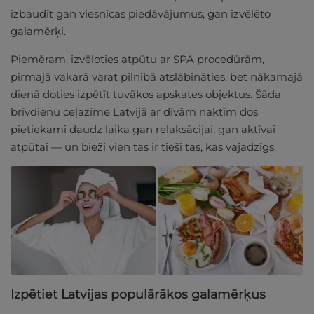
izbaudīt gan viesnīcas piedāvājumus, gan izvēlēto
galamērķi.
Piemēram, izvēloties atpūtu ar SPA procedūrām,
pirmajā vakarā varat pilnībā atslābināties, bet nākamajā
dienā doties izpētīt tuvākos apskates objektus. Šāda
brīvdienu ceļazīme Latvijā ar divām naktīm dos
pietiekami daudz laika gan relaksācijai, gan aktīvai
atpūtai — un bieži vien tas ir tieši tas, kas vajadzīgs.
Izpētiet Latvijas populārākos galamērķus