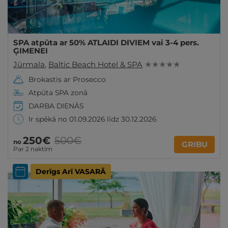
SPA atpūta ar 50% ATLAIDI DIVIEM vai 3-4 pers.
ĢIMENEI
Jūrmala
,
Baltic Beach Hotel & SPA
★ ★ ★ ★ ★
Brokastis ar Prosecco
Atpūta SPA zonā
DARBA DIENĀS
Ir spēkā no 01.09.2026 līdz 30.12.2026
250€
500€
no
GRIBU
Par 2 naktīm
Derīgs Arī VASARĀ