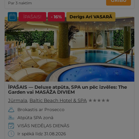
GRIBU
Par 3 naktīm
ĪPAŠAIS!
- 16%
Derīgs Arī VASARĀ
ĪPAŠAIS — Deluxe atpūta, SPA un pēc izvēles: The
Garden vai MASĀŽA DIVIEM
Jūrmala
,
Baltic Beach Hotel & SPA
★ ★ ★ ★ ★
Brokastis ar Prosecco
Atpūta SPA zonā
VISĀS NEDĒĻAS DIENĀS
Ir spēkā līdz 31.08.2026