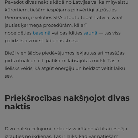
Pavadot divas naktis kādā no Latvijas vai kaimiņvalstu
kūrortiem, tiešām iespējams pilnvērtīgi atpūsties.
Piemēram, izvēloties SPA atpūtu tepat Latvijā, varat
ļauties ķermeņa procedūrām, kā arī
nopeldēties
baseinā
vai pasildīties
saunā
— tas viss
palīdzēs aizmirst ikdienas stresu.
Bieži vien šādos piedāvājumos iekļautas arī masāžas,
pirts rituāli un citi patīkami labsajūtas mirkļi. Tas ir
lielisks veids, kā atgūt enerģiju un beidzot veltīt laiku
sev.
Priekšrocības nakšņojot divas
naktis
Divu nakšu ceļojumi ir daudz vairāk nekā tikai iespēja
izrauties no ikdienas. Tas ir laiks, kad var patiešām