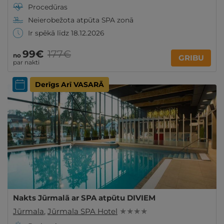
Procedūras
Neierobežota atpūta SPA zonā
Ir spēkā līdz 18.12.2026
99€
177€
no
GRIBU
par nakti
Derīgs Arī VASARĀ
Nakts Jūrmalā ar SPA atpūtu DIVIEM
Jūrmala
,
Jūrmala SPA Hotel
★ ★ ★ ★