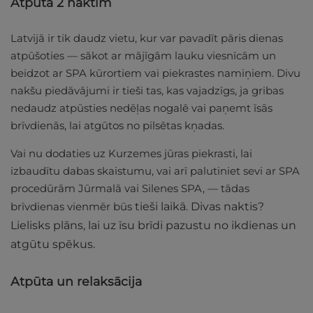
Atpūta 2 naktīm
Latvijā ir tik daudz vietu, kur var pavadīt pāris dienas
atpūšoties — sākot ar mājīgām lauku viesnīcām un
beidzot ar SPA kūrortiem vai piekrastes namiņiem. Divu
nakšu piedāvājumi ir tieši tas, kas vajadzīgs, ja gribas
nedaudz atpūsties nedēļas nogalē vai paņemt īsās
brīvdienās, lai atgūtos no pilsētas kņadas.
Vai nu dodaties uz Kurzemes jūras piekrasti, lai
izbaudītu dabas skaistumu, vai arī palutiniet sevi ar SPA
procedūrām Jūrmalā vai Silenes SPA, — tādas
brīvdienas vienmēr būs
tieši laikā. Divas naktis?
Lielisks plāns, lai uz īsu brīdi pazustu no ikdienas un
atgūtu spēkus.
Atpūta un relaksācija