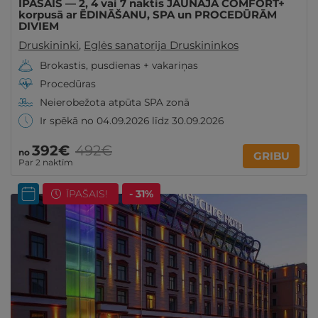
ĪPAŠAIS — 2, 4 vai 7 naktis JAUNAJĀ COMFORT+
korpusā ar ĒDINĀŠANU, SPA un PROCEDŪRĀM
DIVIEM
Druskininki
,
Eglės sanatorija Druskininkos
Brokastis, pusdienas + vakariņas
Procedūras
Neierobežota atpūta SPA zonā
Ir spēkā no 04.09.2026 līdz 30.09.2026
392€
492€
no
GRIBU
Par 2 naktīm
ĪPAŠAIS!
- 31%