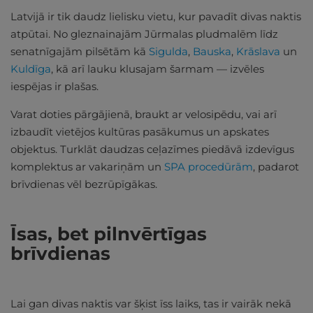
Latvijā ir tik daudz lielisku vietu, kur pavadīt divas naktis
atpūtai. No gleznainajām Jūrmalas pludmalēm līdz
senatnīgajām pilsētām kā
Sigulda
,
Bauska
,
Krāslava
un
Kuldīga
, kā arī lauku klusajam šarmam — izvēles
iespējas ir plašas.
Varat doties pārgājienā, braukt ar velosipēdu, vai arī
izbaudīt vietējos kultūras pasākumus un apskates
objektus. Turklāt daudzas ceļazīmes piedāvā izdevīgus
komplektus ar vakariņām un
SPA procedūrām
, padarot
brīvdienas vēl bezrūpīgākas.
Īsas, bet pilnvērtīgas
brīvdienas
Lai gan divas naktis var šķist īss laiks, tas ir vairāk nekā