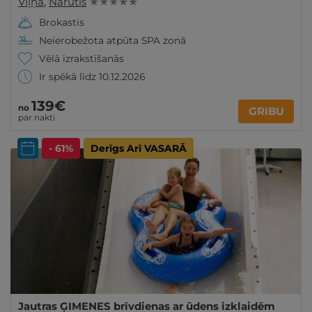
Viļņa
,
Narutis
★ ★ ★ ★ ★
Brokastis
Neierobežota atpūta SPA zonā
Vēlā izrakstīšanās
Ir spēkā līdz 10.12.2026
139€
no
GRIBU
par nakti
- 61%
Derīgs Arī VASARĀ
Jautras ĢIMENES brīvdienas ar ūdens izklaidēm