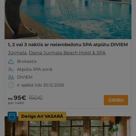
1, 2 vai 3 naktis ar neierobežotu SPA atpūtu DIVIEM
Jūrmala
,
Daina Jurmala Beach Hotel & SPA
Brokastis
Atpūta SPA zonā
DIVIEM
Ir spēkā līdz 30.12.2026
95€
150€
no
GRIBU
par nakti
Derīgs Arī VASARĀ