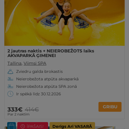
2 jautras naktis + NEIEROBEŽOTS laiks
AKVAPARKĀ ĢIMENEI
Tallina
,
Viimsi SPA
Zviedru galda brokastis
Neierobežota atpūta akvaparkā
Neierobežota atpūta SPA zonā
Ir spēkā līdz 30.12.2026
GRIBU
333€
414€
Par 2 naktīm
ĪPAŠAIS!
Derīgs Arī VASARĀ