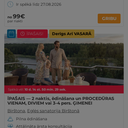
Ir spēkā līdz 27.08.2026
99€
no
GRIBU
par nakti
ĪPAŠAIS!
Derīgs Arī VASARĀ
Spēkā vēl:
10
d.
14
st.
50
min.
27
sek.
ĪPAŠAIS — 2 naktis, ēdināšana un PROCEDŪRAS
VIENAM, DIVIEM vai 3-4 pers. ĢIMENEI
Birštona
,
Eglės sanatorija Birštonā
Pilna ēdināšana
Attālināta ārsta konsultācija