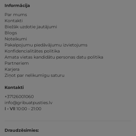
Informācija
Par mums
Kontakti
Biežāk uzdotie jautājumi
Blogs
Noteikumi
Pakalpojumu piedāvājumu izvietojums
Konfidencialitātes politika
Amata vietas kandidātu personas datu politika
Partneriem
Karjera
Ziņot par nelikumīgu saturu
Kontakti
+37126001060
info@gribuatpusties.lv
I - VII
10:00 - 21:00
Draudzēsimies: