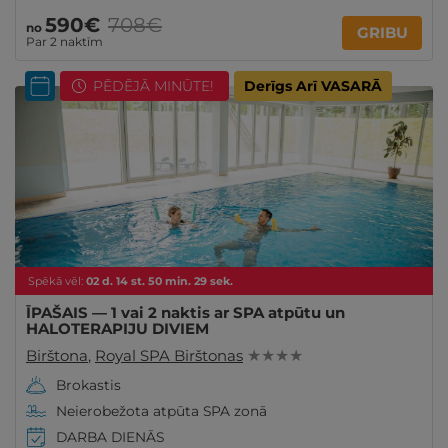
590€
708€
no
GRIBU
Par 2 naktīm
PĒDĒJĀ MINŪTE!
Derīgs Arī VASARĀ
Spēkā vēl:
02
d.
14
st.
50
min.
27
sek.
ĪPAŠAIS — 1 vai 2 naktis ar SPA atpūtu un
HALOTERAPIJU DIVIEM
Birštona
,
Royal SPA Birštonas
★ ★ ★ ★
Brokastis
Neierobežota atpūta SPA zonā
DARBA DIENĀS