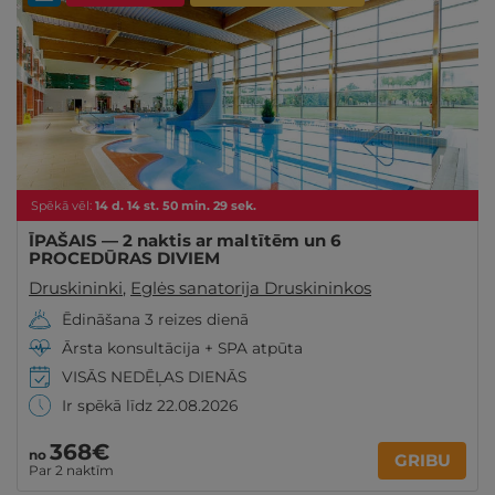
Spēkā vēl:
14
d.
14
st.
50
min.
27
sek.
ĪPAŠAIS — 2 naktis ar maltītēm un 6
PROCEDŪRAS DIVIEM
Druskininki
,
Eglės sanatorija Druskininkos
Ēdināšana 3 reizes dienā
Ārsta konsultācija + SPA atpūta
VISĀS NEDĒĻAS DIENĀS
Ir spēkā līdz 22.08.2026
368€
no
GRIBU
Par 2 naktīm