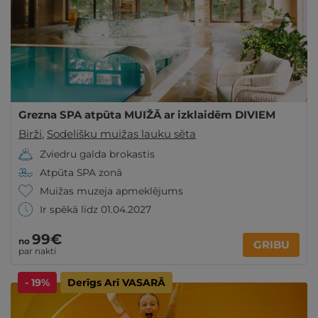
Grezna SPA atpūta MUIŽĀ ar izklaidēm DIVIEM
Birži
,
Sodelišku muižas lauku sēta
Zviedru galda brokastis
Atpūta SPA zonā
Muižas muzeja apmeklējums
Ir spēkā līdz 01.04.2027
99€
no
GRIBU
par nakti
- 19%
Derīgs Arī VASARĀ