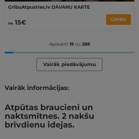
GribuAtpusties.lv DĀVANU KARTE
GRIBU
15€
no
Apskatīti
19
no
288
Vairāk piedāvājumu
Vairāk informācijas:
Atpūtas braucieni un
naktsmītnes. 2 nakšu
brīvdienu idejas.