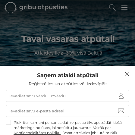
Tavai vasaras atpūtai!
Atlaides līdz -30% visā Baltijā
Saņem atlaidi atpūtai!
Kur Jūs vēlaties atpūsties?
Reģistrējies un atpūties vēl izdevīgāk
GribuAtpusties
2 naktis
Piekrītu, ka mani personas dati (e-pasts) tiks apstrādāti tiešā
Izvēlieties no
288
GribuAtpusties.lv atpūtas
mārketinga nolūkos, lai nosūtītu jaunumus. Vairāk par -
piedāvājumiem
Konfidencialitātes politiku
.
(Varat atteikties jebkurā mirklī)