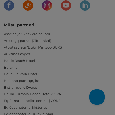
Mūsu partneri
Asociacija Skrisk oro balionu
Atostogų parkas (Žibininkai)
Atpūtas vieta "Buki" MiniZoo BUKS
Auksinės kopos
Baltic Beach Hotel
Baltvilla
Bellevue Park Hotel
Birštono pramogų kalnas
Bistrampolio Dvaras
Daina Jurmala Beach Hotel & SPA
Eglės reabilitacijos centras | CORE
Eglės sanatorija Birštonas
Eglės sanatorija Druskininkai