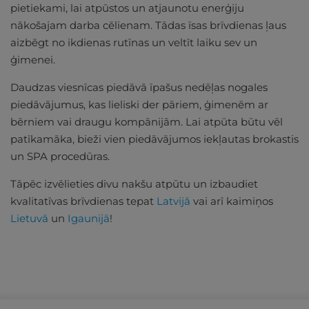
pietiekami, lai atpūstos un atjaunotu enerģiju
nākošajam darba cēlienam. Tādas īsas brīvdienas ļaus
aizbēgt no ikdienas rutīnas un veltīt laiku sev un
ģimenei.
Daudzas viesnīcas piedāvā īpašus nedēļas nogales
piedāvājumus, kas lieliski der pāriem, ģimenēm ar
bērniem vai draugu kompānijām. Lai atpūta būtu vēl
patīkamāka, bieži vien piedāvājumos iekļautas brokastis
un SPA procedūras.
Tāpēc izvēlieties divu nakšu atpūtu un izbaudiet
kvalitatīvas brīvdienas tepat
Latvijā
vai arī kaimiņos
Lietuvā
un
Igaunijā
!