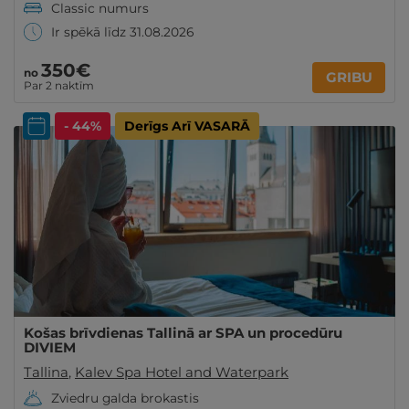
Classic numurs
Ir spēkā līdz 31.08.2026
350€
no
GRIBU
Par 2 naktīm
- 44%
Derīgs Arī VASARĀ
Košas brīvdienas Tallinā ar SPA un procedūru
DIVIEM
Tallina
,
Kalev Spa Hotel and Waterpark
Zviedru galda brokastis