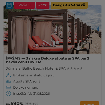
ĪPAŠAIS!
- 33%
Derīgs Arī VASARĀ
ĪPAŠAIS — 3 nakšu Deluxe atpūta ar SPA par 2
nakšu cenu DIVIEM
Jūrmala
,
Baltic Beach Hotel & SPA
★ ★ ★ ★ ★
Brokastis ar skatu uz jūru
Atpūta SPA zonā
Deluxe numurs
Ir spēkā līdz 31.08.2026
590€
885€
no