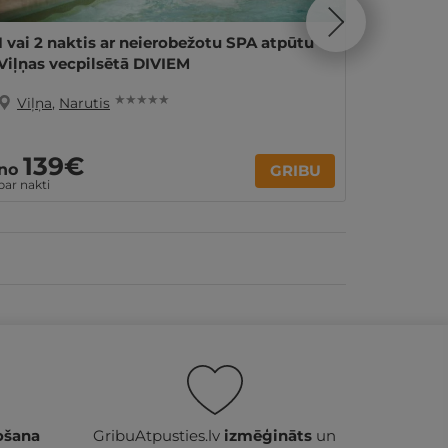
1 vai 2 naktis ar neierobežotu SPA atpūtu
2 nakti
Viļņas vecpilsētā DIVIEM
★ ★ ★ ★ ★
Viļņa
,
Narutis
Viļņa
139€
17
no
no
GRIBU
par nakti
Par 2 nak
ošana
GribuAtpusties.lv
izmēģināts
un