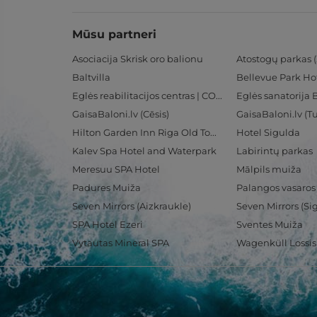
Mūsu partneri
Asociacija Skrisk oro balionu
Atostogų parkas (
Baltvilla
Bellevue Park Ho
Eglės reabilitacijos centras | CORE
Eglės sanatorija 
GaisaBaloni.lv (Cēsis)
GaisaBaloni.lv (
Hilton Garden Inn Riga Old Town
Hotel Sigulda
Kalev Spa Hotel and Waterpark
Labirintų parkas
Meresuu SPA Hotel
Mālpils muiža
Padures Muiža
Palangos vasaros
Seven Mirrors (Aizkraukle)
Seven Mirrors (Si
SPA Hotel Ezeri
Sventes Muiža
Vytautas Mineral SPA
Wagenküll Lossi