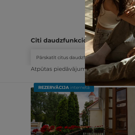
Citi daudzfunkcionālās dāvanu k
Pārskatīt citus daudzfunkcionālās dāvanu 
Atpūtas piedāvājums
Apraksts
Kontak
Līdzīgi atpūtas piedāvājumi
REZERVĀCIJA
internetā