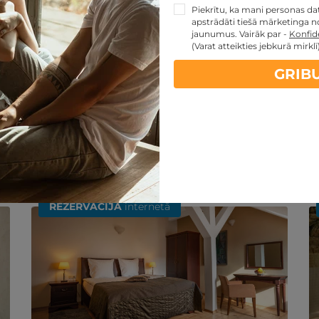
Piekrītu, ka mani personas dati
apstrādāti tiešā mārketinga no
jaunumus. Vairāk par -
Konfide
(Varat atteikties jebkurā mirklī
GRIB
artes piedāvājumi:
kartes TOP piedāvājumus
ti
Noteikumi
REZERVĀCIJA
internetā