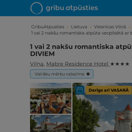
GribuAtpusties
»
Lietuva
»
Viesnīcas Viļņā
»
1 vai 2 nakšu romantiska atpūta vecpilsētā a
1 vai 2 nakšu romantiska atpū
DIVIEM
Viļņa
,
Mabre Residence Hotel
★ ★ ★ ★
Vairāku mērķu ceļazīme
?
Derīgs arī VASARĀ
Iepa
Līdz brīniš