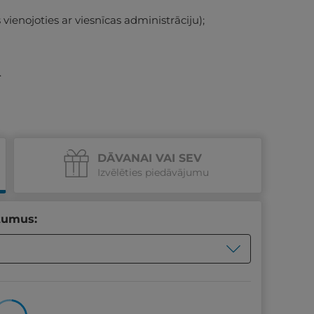
š vienojoties ar viesnīcas administrāciju);
.
DĀVANAI VAI SEV
Izvēlēties piedāvājumu
tumus: