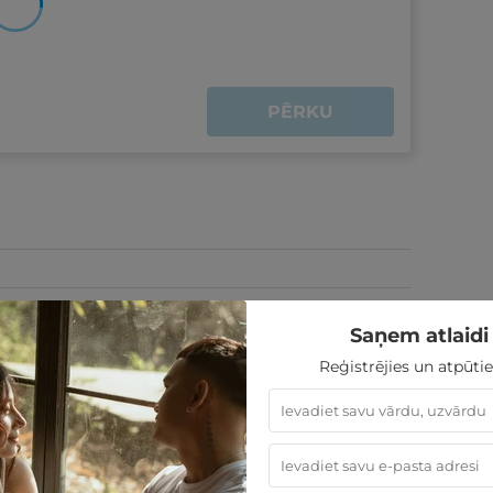
PĒRKU
Saņem atlaidi 
Reģistrējies un atpūtie