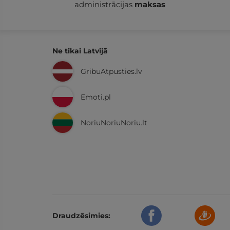
administrācijas
maksas
Ne tikai Latvijā
GribuAtpusties.lv
Emoti.pl
NoriuNoriuNoriu.lt
Draudzēsimies: