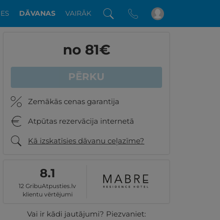
DES
DĀVANAS
VAIRĀK
no 81
€
PĒRKU
Zemākās cenas garantija
Atpūtas rezervācija internetā
Kā izskatīsies dāvanu ceļazīme?
8.1
12 GribuAtpusties.lv
klientu vērtējumi
Vai ir kādi jautājumi? Piezvaniet: