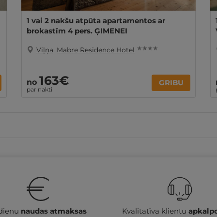
1 vai 2 nakšu atpūta apartamentos ar
brokastīm 4 pers. ĢIMENEI
★ ★ ★ ★
Viļņa
,
Mabre Residence Hotel
163€
no
GRIBU
par nakti
 dienu
naudas atmaksas
Kvalitatīva klientu
apkalp