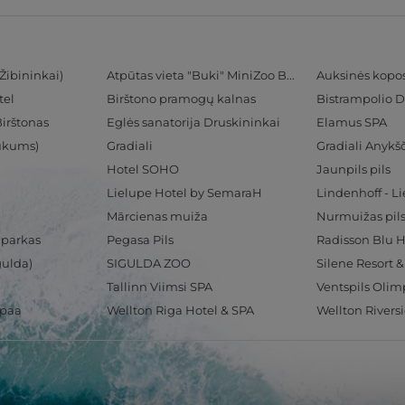
Žibininkai)
Atpūtas vieta "Buki" MiniZoo BUKS
Auksinės kopo
tel
Birštono pramogų kalnas
Bistrampolio D
Birštonas
Eglės sanatorija Druskininkai
Elamus SPA
Tukums)
Gradiali
Gradiali Anykšč
Hotel SOHO
Jaunpils pils
Lielupe Hotel by SemaraH
Lindenhoff - L
Mārcienas muiža
Nurmuižas pil
 parkas
Pegasa Pils
gulda)
SIGULDA ZOO
Silene Resort 
Tallinn Viimsi SPA
spaa
Wellton Riga Hotel & SPA
Wellton Rivers