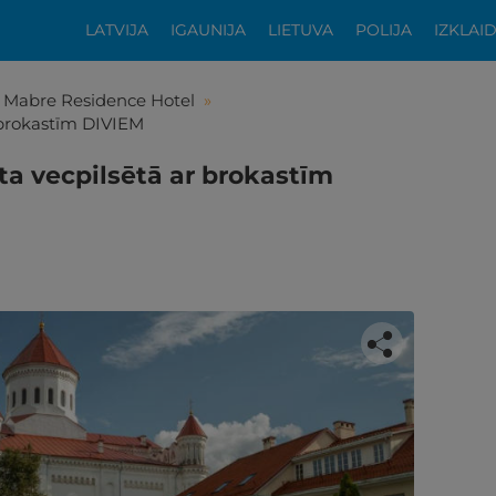
LATVIJA
IGAUNIJA
LIETUVA
POLIJA
IZKLAI
Mabre Residence Hotel
»
r brokastīm DIVIEM
ta vecpilsētā ar brokastīm
tikās šis piedāvājums?
ķīgai atpūtai atlikuši tikai daži soļi