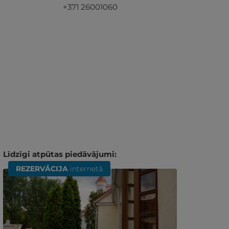
+371 26001060
Līdzīgi atpūtas piedāvājumi:
REZERVĀCIJA
internetā