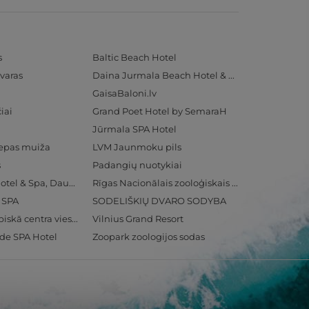
s
Baltic Beach Hotel
varas
Daina Jurmala Beach Hotel & SPA
GaisaBaloni.lv
iai
Grand Poet Hotel by SemaraH
Jūrmala SPA Hotel
iepas muiža
LVM Jaunmoku pils
s
Padangių nuotykiai
Radisson Blu Hotel & Spa, Daugava Riga
Rīgas Nacionālais zooloģiskais dārzs
& SPA
SODELIŠKIŲ DVARO SODYBA
Ventspils Olimpiskā centra viesnīca
Vilnius Grand Resort
ide SPA Hotel
Zoopark zoologijos sodas