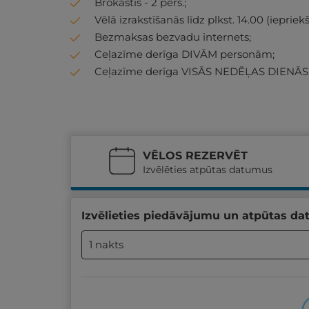
Brokastis - 2 pers.;
Vēlā izrakstīšanās līdz plkst. 14.00 (iepriek
Bezmaksas bezvadu internets;
Ceļazīme derīga DIVĀM personām;
Ceļazīme derīga VISĀS NEDĒĻAS DIENĀS
VĒLOS REZERVĒT
Izvēlēties atpūtas datumus
Izvēlieties piedāvājumu un atpūtas da
1 nakts