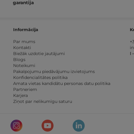
garantija
Informācija
K
Par mums
+
Kontakti
i
Biežāk uzdotie jautājumi
I 
Blogs
Noteikumi
Pakalpojumu piedāvājumu izvietojums
Konfidencialitātes politika
Amata vietas kandidātu personas datu politika
Partneriem
Karjera
Ziņot par nelikumīgu saturu