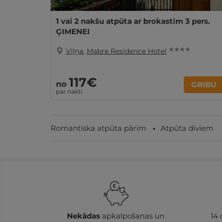
1 vai 2 nakšu atpūta ar brokastīm 3 pers.
ĢIMENEI
★ ★ ★ ★
Viļņa
,
Mabre Residence Hotel
117€
no
GRIBU
par nakti
Romantiska atpūta pārim
Atpūta diviem
Nekādas
apkalpošanas un
14