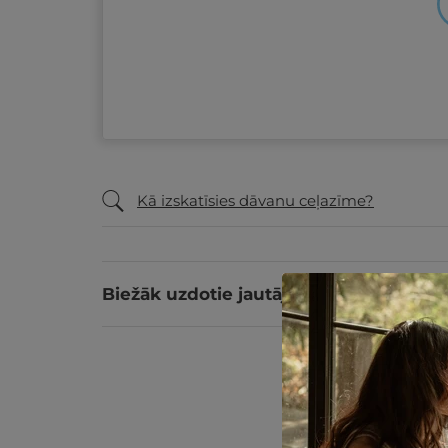
Kā izskatīsies dāvanu ceļazīme?
Biežāk uzdotie jautājumi