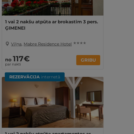
1 vai 2 nakšu atpūta ar brokastīm 3 pers.
ĢIMENEI
★ ★ ★ ★
Viļņa
,
Mabre Residence Hotel
117€
no
GRIBU
par nakti
REZERVĀCIJA
internetā
1 vai 2 nakšu atpūta apartamentos ar