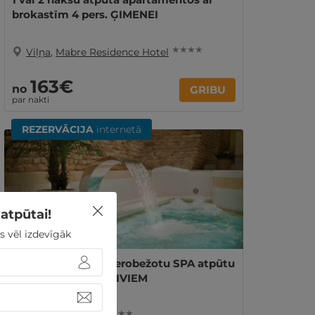
brokastīm 4 pers. ĢIMENEI
★ ★ ★ ★
Viļņa
,
Mabre Residence Hotel
163€
no
GRIBU
par nakti
REZERVĀCIJA
internetā
atpūtai!
s vēl izdevīgāk
1 vai 2 naktis ar neierobežotu SPA atpūtu
Viļņas vecpilsētā DIVIEM
★ ★ ★ ★ ★