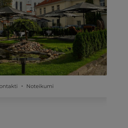
PĒRKU
ontakti
Noteikumi