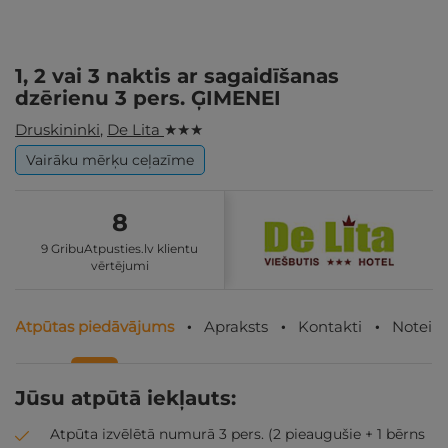
1, 2 vai 3 naktis ar sagaidīšanas
dzērienu 3 pers. ĢIMENEI
Druskininki
,
De Lita
★ ★ ★
Vairāku mērķu ceļazīme
8
9 GribuAtpusties.lv klientu
vērtējumi
Atpūtas piedāvājums
Apraksts
Kontakti
Noteik
Jūsu atpūtā iekļauts:
Atpūta izvēlētā numurā 3 pers. (2 pieaugušie + 1 bērns