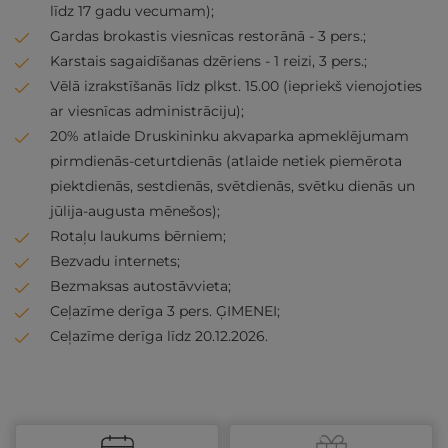
līdz 17 gadu vecumam);
Gardas brokastis viesnīcas restorānā - 3 pers.;
Karstais sagaidīšanas dzēriens - 1 reizi, 3 pers.;
Vēlā izrakstīšanās līdz plkst. 15.00 (iepriekš vienojoties
ar viesnīcas administrāciju);
20% atlaide Druskininku akvaparka apmeklējumam
pirmdienās-ceturtdienās (atlaide netiek piemērota
piektdienās, sestdienās, svētdienās, svētku dienās un
jūlija-augusta mēnešos);
Rotaļu laukums bērniem;
Bezvadu internets;
Bezmaksas autostāvvieta;
Ceļazīme derīga 3 pers. ĢIMENEI;
Ceļazīme derīga līdz 20.12.2026.