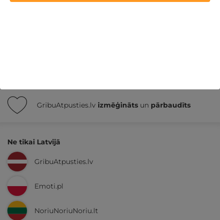
Nekādas
apkalpošanas un administrācijas
maksas
14 dienu
naudas atmaksas garantija
Kvalitatīva klientu
apkalpošana
GribuAtpusties.lv
izmēģināts
un
pārbaudīts
Ne tikai Latvijā
GribuAtpusties.lv
Emoti.pl
NoriuNoriuNoriu.lt