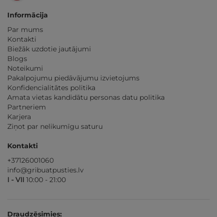
Informācija
Par mums
Kontakti
Biežāk uzdotie jautājumi
Blogs
Noteikumi
Pakalpojumu piedāvājumu izvietojums
Konfidencialitātes politika
Amata vietas kandidātu personas datu politika
Partneriem
Karjera
Ziņot par nelikumīgu saturu
Kontakti
+37126001060
info@gribuatpusties.lv
I - VII
10:00 - 21:00
Draudzēsimies: