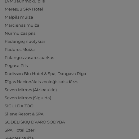
LVM Jaunmoku pils
Meresuu SPA Hotel
Mālpils muiža
Mārcienas muiža
Nurmuižas pils
Padangių nuotykiai
Padures Muiža
Palangos vasaros parkas
Pegasa Pils
Radisson Blu Hotel & Spa, Daugava Riga
Rīgas Nacionālais zooloģiskais dārzs
Seven Mirrors (Aizkraukle)
Seven Mirrors (Sigulda)
SIGULDA ZOO
Silene Resort & SPA
SODELIŠKIŲ DVARO SODYBA
SPA Hotel Ezeri
Sventes Muiža