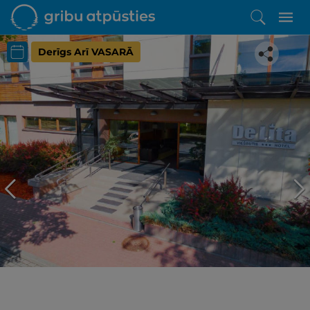
Derīgs Arī VASARĀ
Iepatikās šis piedāvājums?
Līdz brīnišķīgai atpūtai atlikuši tikai daži soļi
PĒRKU