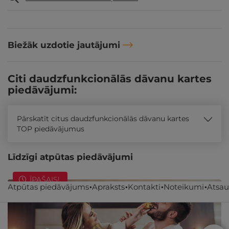
Biežāk uzdotie jautājumi
Citi daudzfunkcionālās dāvanu kartes
piedāvājumi:
Pārskatīt citus daudzfunkcionālās dāvanu kartes
TOP piedāvājumus
Līdzīgi atpūtas piedāvājumi
ĪPAŠAIS!
Atpūtas piedāvājums
Apraksts
Kontakti
Noteikumi
Atsa