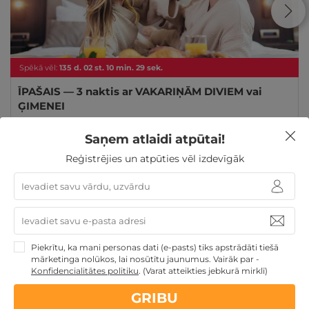
Spēkā vēl:
135
d.
02
st.
10
min.
29
sek.
ĪPAŠAIS — 3 naktis ar VAKARIŅĀM DIVIEM vai
ĢIMENEI
Druskininki
,
De Lita
★ ★ ★
Saņem atlaidi atpūtai!
Reģistrējies un atpūties vēl izdevīgāk
GRIBU
289€
Par 3 naktīm
Skolēnu brīvlaikam
Atpūta Lieldienu brīvdienās
Piekrītu, ka mani personas dati (e-pasts) tiks apstrādāti tiešā
Atpūta maija brīvdienās
3 personu ĢIMENEI
mārketinga nolūkos, lai nosūtītu jaunumus. Vairāk par -
Ģimenes atpūta
Konfidencialitātes politiku
.
(Varat atteikties jebkurā mirklī)
GRIBU