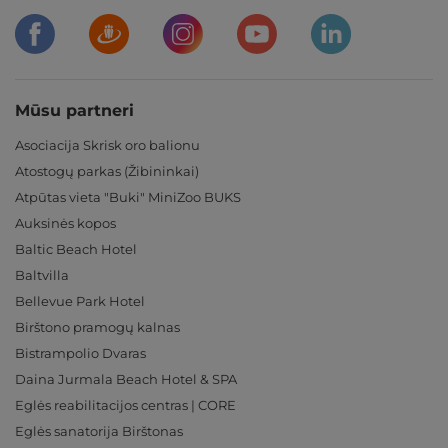
Mūsu partneri
Asociacija Skrisk oro balionu
Atostogų parkas (Žibininkai)
Atpūtas vieta "Buki" MiniZoo BUKS
Auksinės kopos
Baltic Beach Hotel
Baltvilla
Bellevue Park Hotel
Birštono pramogų kalnas
Bistrampolio Dvaras
Daina Jurmala Beach Hotel & SPA
Eglės reabilitacijos centras | CORE
Eglės sanatorija Birštonas