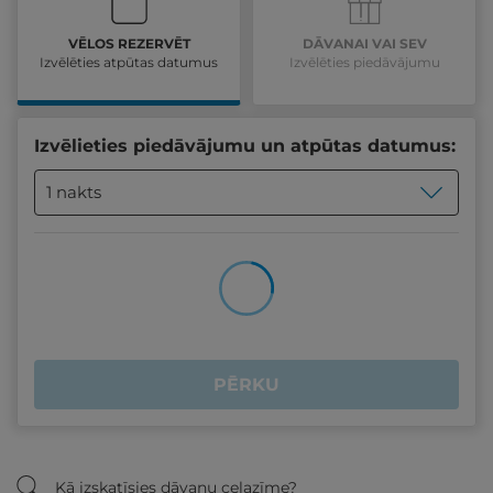
VĒLOS REZERVĒT
DĀVANAI VAI SEV
Izvēlēties atpūtas datumus
Izvēlēties piedāvājumu
Izvēlieties piedāvājumu un atpūtas datumus:
1 nakts
PĒRKU
Kā izskatīsies dāvanu ceļazīme?