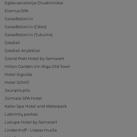
Eglės sanatorija Druskininkai
Elamus SPA
GaisaBaloni.lv
GaisaBaloni.lv (Cēsis)
GaisaBaloni.lv (Tukums)
Gradiali
Gradiali Anykščiai
Grand Poet Hotel by SemaraH
Hilton Garden Inn Riga Old Town
Hotel Sigulda
Hotel SOHO
Jaunpils pils
Jūrmala SPA Hotel
Kalev Spa Hotel and Waterpark
Labirintų parkas
Lielupe Hotel by SemaraH
Lindenhoff - Liepas muiža