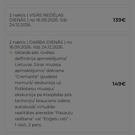
2 naktis | VISĀS NEDĒĻAS
139
€
DIENĀS | no 16.09.2026. līdz
24.12.2026.
2 naktis | DARBA DIENĀS | no
16.09.2026. līdz 24.12.2026.
Izklaide pēc izvēles:
delfinārija apmeklējums/
Lietuvas Jūras muzeja
apmeklējums/ dzēriena
"Cremante" (pudele)
numurā/ ekskursija uz
149
€
Pulksteņu muzeju/
ekskursija pa Klaipēdas pils
teritoriju/ brauciens ūdens
autobusā/ virtuālās
realitātes pieredze "Pasauļu
radīšana" vai "Eņģeļu ceļi" -
1 reizi, 2 pers.