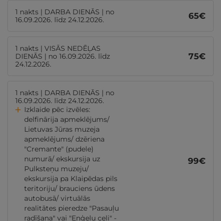
1 nakts | DARBA DIENĀS | no
65
€
16.09.2026. līdz 24.12.2026.
1 nakts | VISĀS NEDĒĻAS
75
€
DIENĀS | no 16.09.2026. līdz
24.12.2026.
1 nakts | DARBA DIENĀS | no
16.09.2026. līdz 24.12.2026.
Izklaide pēc izvēles:
delfinārija apmeklējums/
Lietuvas Jūras muzeja
apmeklējums/ dzēriena
"Cremante" (pudele)
numurā/ ekskursija uz
99
€
Pulksteņu muzeju/
ekskursija pa Klaipēdas pils
teritoriju/ brauciens ūdens
autobusā/ virtuālās
realitātes pieredze "Pasauļu
radīšana" vai "Eņģeļu ceļi" -