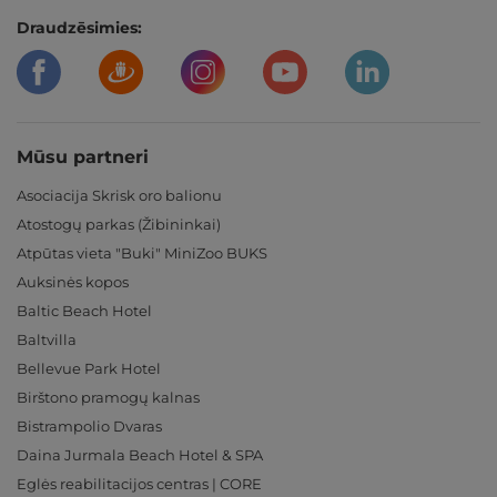
Draudzēsimies:
Mūsu partneri
Asociacija Skrisk oro balionu
Atostogų parkas (Žibininkai)
Atpūtas vieta "Buki" MiniZoo BUKS
Auksinės kopos
Baltic Beach Hotel
Baltvilla
Bellevue Park Hotel
Birštono pramogų kalnas
Bistrampolio Dvaras
Daina Jurmala Beach Hotel & SPA
Eglės reabilitacijos centras | CORE