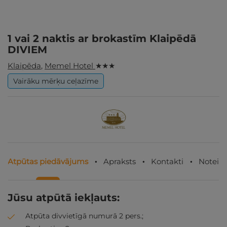
1 vai 2 naktis ar brokastīm Klaipēdā
DIVIEM
Klaipēda
,
Memel Hotel
★ ★ ★
Vairāku mērķu ceļazīme
Atpūtas piedāvājums
Apraksts
Kontakti
Noteik
Jūsu atpūtā iekļauts:
Atpūta divvietīgā numurā 2 pers.;