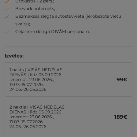
Brokastis - 2 pers.;
Bezvadu internets;
Bezmaksas slēgta autostāvvieta (ierobežots vietu
skaits);
Ceļazīme derīga DIVĀM personām.
Izvēles:
1 nakts | VISĀS NEDĒĻAS
DIENĀS | līdz 05.09.2026.,
99
€
izņemot: 23.06.2026.,
17.07.-19.07.2026.,
24.06.-26.06.2026.
2 naktis | VISĀS NEDĒĻAS
DIENĀS | līdz 05.09.2026.,
189
€
izņemot: 23.06.2026.,
17.07.-19.07.2026.,
24.06.-26.06.2026.