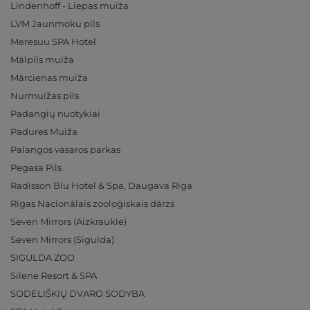
Lindenhoff - Liepas muiža
LVM Jaunmoku pils
Meresuu SPA Hotel
Mālpils muiža
Mārcienas muiža
Nurmuižas pils
Padangių nuotykiai
Padures Muiža
Palangos vasaros parkas
Pegasa Pils
Radisson Blu Hotel & Spa, Daugava Riga
Rīgas Nacionālais zooloģiskais dārzs
Seven Mirrors (Aizkraukle)
Seven Mirrors (Sigulda)
SIGULDA ZOO
Silene Resort & SPA
SODELIŠKIŲ DVARO SODYBA