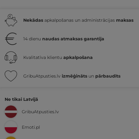
Nekādas
apkalpošanas un administrācijas
maksas
14 dienu
naudas atmaksas garantija
Kvalitatīva klientu
apkalpošana
GribuAtpusties.lv
izmēģināts
un
pārbaudīts
Ne tikai Latvijā
GribuAtpusties.lv
Emoti.pl