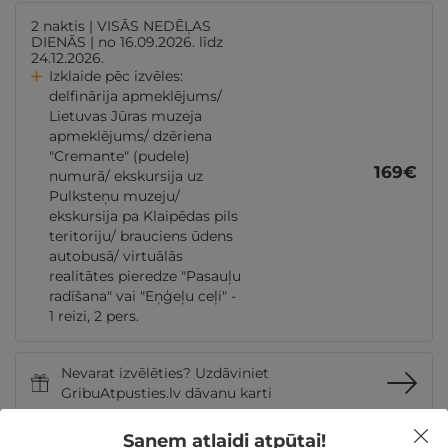
2 naktis | VISĀS NEDĒĻAS
DIENĀS | no 16.09.2026. līdz
24.12.2026.
Izklaide pēc izvēles:
delfinārija apmeklējums/
Lietuvas Jūras muzeja
apmeklējums/ dzēriena
"Cremante" (pudele)
169
€
numurā/ ekskursija uz
Pulksteņu muzeju/
ekskursija pa Klaipēdas pils
teritoriju/ brauciens ūdens
autobusā/ virtuālās
realitātes pieredze "Pasauļu
radīšana" vai "Eņģeļu ceļi" -
1 reizi, 2 pers.
Nevarat izvēlēties? Uzdāviniet
GribuAtpusties.lv dāvanu karti
Saņem atlaidi atpūtai!