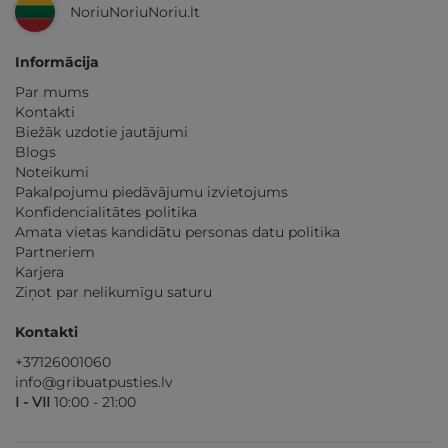
NoriuNoriuNoriu.lt
Informācija
Par mums
Kontakti
Biežāk uzdotie jautājumi
Blogs
Noteikumi
Pakalpojumu piedāvājumu izvietojums
Konfidencialitātes politika
Amata vietas kandidātu personas datu politika
Partneriem
Karjera
Ziņot par nelikumīgu saturu
Kontakti
+37126001060
info@gribuatpusties.lv
I - VII
10:00 - 21:00