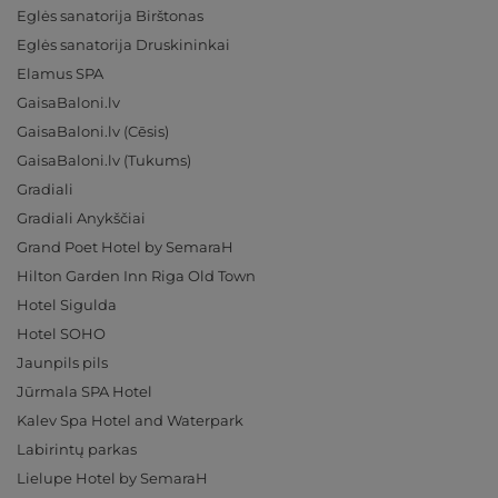
Eglės sanatorija Birštonas
Eglės sanatorija Druskininkai
Elamus SPA
GaisaBaloni.lv
GaisaBaloni.lv (Cēsis)
GaisaBaloni.lv (Tukums)
Gradiali
Gradiali Anykščiai
Grand Poet Hotel by SemaraH
Hilton Garden Inn Riga Old Town
Hotel Sigulda
Hotel SOHO
Jaunpils pils
Jūrmala SPA Hotel
Kalev Spa Hotel and Waterpark
Labirintų parkas
Lielupe Hotel by SemaraH