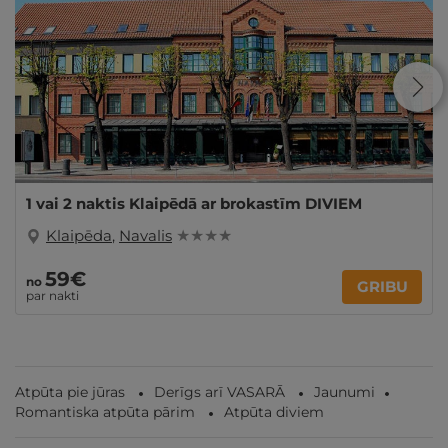
1 vai 2 naktis Klaipēdā ar brokastīm DIVIEM
Klaipēda
,
Navalis
★ ★ ★ ★
59€
no
GRIBU
par nakti
Atpūta pie jūras
Derīgs arī VASARĀ
Jaunumi
Romantiska atpūta pārim
Atpūta diviem