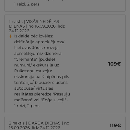
1 reizi, 2 pers.
1 nakts | VISĀS NEDĒĻAS
DIENĀS | no 16.09.2026. līdz
24.12.2026.
Izklaide pēc izvēles:
delfinārija apmeklējums/
Lietuvas Jūras muzeja
apmeklējums/ dzēriena
"Cremante" (pudele)
109
€
numurā/ ekskursija uz
Pulksteņu muzeju/
ekskursija pa Klaipēdas pils
teritoriju/ brauciens ūdens
autobusā/ virtuālās
realitātes pieredze "Pasauļu
radīšana" vai "Eņģeļu ceļi" -
1 reizi, 2 pers.
2 naktis | DARBA DIENĀS | no
119
€
16.09.2026. līdz 24.12.2026.