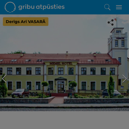
Derīgs Arī VASARĀ
Iepatikās šis piedāvājums?
Līdz brīnišķīgai atpūtai atlikuši tikai daži soļi
PĒRKU