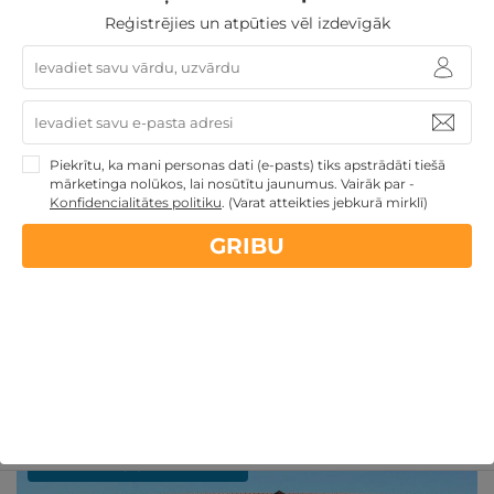
PĒRKU
Reģistrējies un atpūties vēl izdevīgāk
Kā izskatīsies dāvanu ceļazīme?
Piekrītu, ka mani personas dati (e-pasts) tiks apstrādāti tiešā
Biežāk uzdotie jautājumi
mārketinga nolūkos, lai nosūtītu jaunumus. Vairāk par -
Konfidencialitātes politiku
.
(Varat atteikties jebkurā mirklī)
GRIBU
Citi daudzfunkcionālās dāvanu kartes
piedāvājumi:
Pārskatīt citus daudzfunkcionālās dāvanu kartes
TOP piedāvājumus
Līdzīgi atpūtas piedāvājumi
Atpūtas piedāvājums
Apraksts
Kontakti
Noteikumi
REZERVĀCIJA
internetā