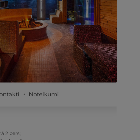
PĒRKU
ontakti
Noteikumi
ā 2 pers.;