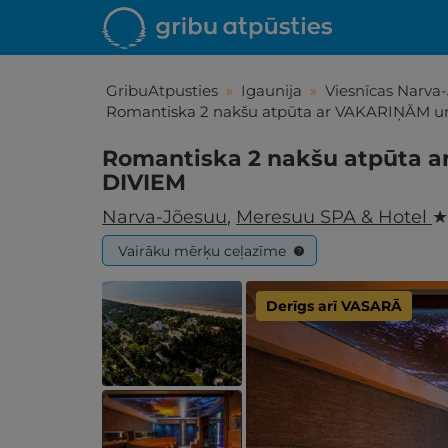
GribuAtpusties
»
Igaunija
»
Viesnīcas Narva
Romantiska 2 nakšu atpūta ar VAKARIŅĀM 
Romantiska 2 nakšu atpūta 
DIVIEM
Narva-Jõesuu
,
Meresuu SPA & Hotel
★
Vairāku mērķu ceļazīme
?
Derīgs arī VASARĀ
Iepa
Līdz brīniš