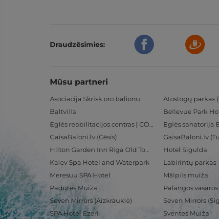
Draudzēsimies:
Mūsu partneri
Asociacija Skrisk oro balionu
Atostogų parkas (
Baltvilla
Bellevue Park Ho
Eglės reabilitacijos centras | CORE
Eglės sanatorija 
GaisaBaloni.lv (Cēsis)
GaisaBaloni.lv (
Hilton Garden Inn Riga Old Town
Hotel Sigulda
Kalev Spa Hotel and Waterpark
Labirintų parkas
Meresuu SPA Hotel
Mālpils muiža
Padures Muiža
Palangos vasaros
Seven Mirrors (Aizkraukle)
Seven Mirrors (Si
SPA Hotel Ezeri
Sventes Muiža