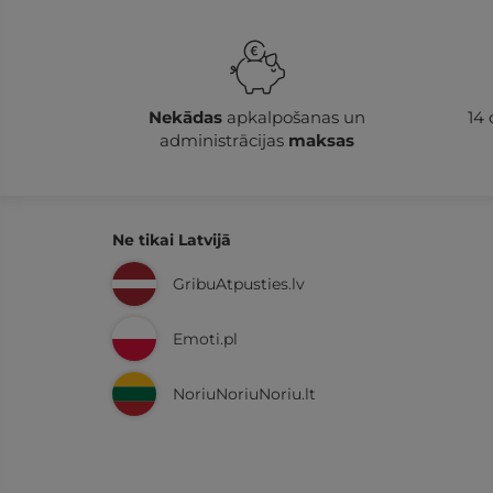
Nekādas
apkalpošanas un
14
administrācijas
maksas
Ne tikai Latvijā
GribuAtpusties.lv
Emoti.pl
NoriuNoriuNoriu.lt