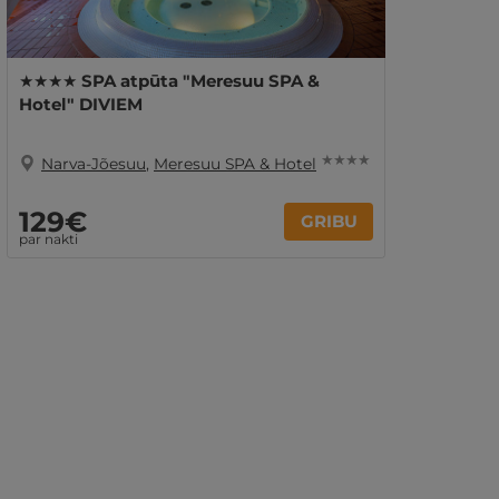
★★★★ SPA atpūta "Meresuu SPA &
Hotel" DIVIEM
★ ★ ★ ★
Narva-Jõesuu
,
Meresuu SPA & Hotel
129€
GRIBU
par nakti