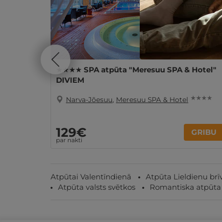
★★★★ SPA atpūta "Meresuu SPA & Hotel"
DIVIEM
★ ★ ★ ★
Narva-Jõesuu
,
Meresuu SPA & Hotel
129€
GRIBU
par nakti
Atpūtai Valentīndienā
Atpūta Lieldienu brī
Atpūta valsts svētkos
Romantiska atpūta