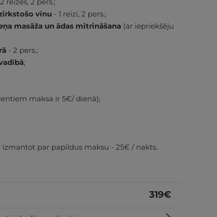
 reizes, 2 pers.;
zirkstošo vīnu
- 1 reizi, 2 pers.;
meņa masāža un ādas mitrināšana
(ar iepriekšēju
rā
- 2 pers.;
 vadībā
;
lientiem maksa ir 5€/ dienā);
 izmantot par papildus maksu - 25€ / nakts.
319
€