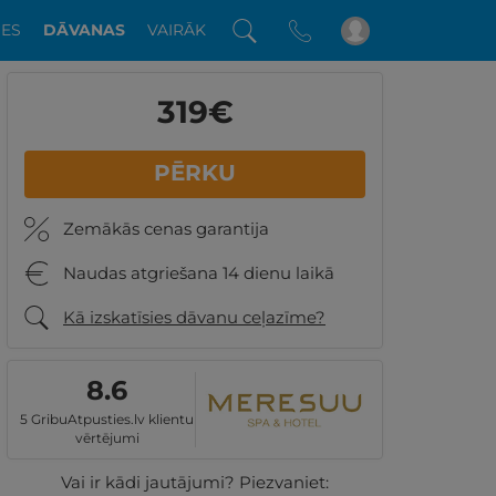
DES
DĀVANAS
VAIRĀK
319
€
PĒRKU
Zemākās cenas garantija
Naudas atgriešana 14 dienu laikā
Kā izskatīsies dāvanu ceļazīme?
8.6
5 GribuAtpusties.lv klientu
vērtējumi
Vai ir kādi jautājumi? Piezvaniet: