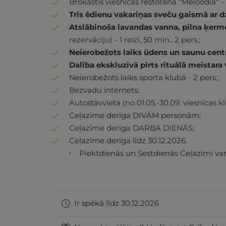
Brokastis viesnīcas restorānā "Meloodia" - 2
Trīs ēdienu vakariņas sveču gaismā ar d
Atslābinoša lavandas vanna, pilna ķer
rezervāciju) - 1 reizi, 50 min., 2 pers.;
Neierobežots laiks ūdens un saunu cent
Dalība ekskluzīvā pirts rituālā meistara
Neierobežots laiks sporta klubā - 2 pers.;
Bezvadu internets;
Autostāvvieta (no 01.05.-30.09. viesnīcas k
Ceļazīme derīga DIVĀM personām;
Ceļazīme derīga DARBA DIENĀS;
Ceļazīme derīga līdz 30.12.2026.
Piektdienās un Sestdienās Ceļazīmi var
Ir spēkā līdz 30.12.2026