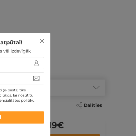
atpūtai!
s vēl izdevīgāk
 (e-pasts) tiks
lūkos, lai nosūtītu
ncialitātes politiku
.
Dalīties
)
U
319
€