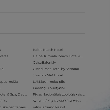
s
Baltic Beach Hotel
varas
Daina Jurmala Beach Hotel & SPA
GaisaBaloni.lv
iai
Grand Poet Hotel by SemaraH
Jūrmala SPA Hotel
iepas muiža
LVM Jaunmoku pils
s
Padangių nuotykiai
Radisson Blu Hotel & Spa, Daugava Riga
Rīgas Nacionālais zooloģiskais dārzs
& SPA
SODELIŠKIŲ DVARO SODYBA
Ventspils Olimpiskā centra viesnīca
Vilnius Grand Resort