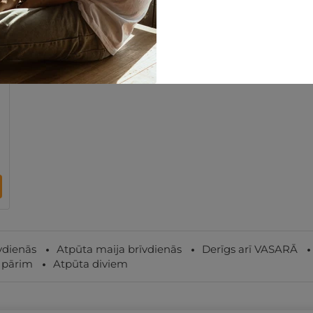
vdienās
Atpūta maija brīvdienās
Derīgs arī VASARĀ
 pārim
Atpūta diviem