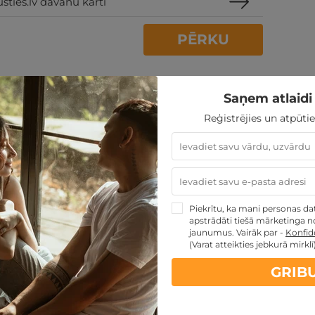
sties.lv dāvanu karti
PĒRKU
Saņem atlaidi 
Reģistrējies un atpūtie
artes piedāvājumi:
kartes TOP piedāvājumus
Piekrītu, ka mani personas dati
apstrādāti tiešā mārketinga no
jaunumus. Vairāk par -
Konfide
ti
Noteikumi
(Varat atteikties jebkurā mirklī
GRIB