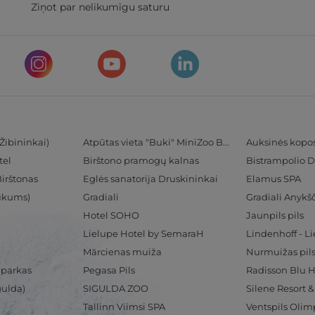
Ziņot par nelikumīgu saturu
Žibininkai)
Atpūtas vieta "Buki" MiniZoo BUKS
Auksinės kopo
tel
Birštono pramogų kalnas
Bistrampolio D
Birštonas
Eglės sanatorija Druskininkai
Elamus SPA
Tukums)
Gradiali
Gradiali Anykšč
Hotel SOHO
Jaunpils pils
Lielupe Hotel by SemaraH
Lindenhoff - L
Mārcienas muiža
Nurmuižas pil
 parkas
Pegasa Pils
gulda)
SIGULDA ZOO
Silene Resort 
Tallinn Viimsi SPA