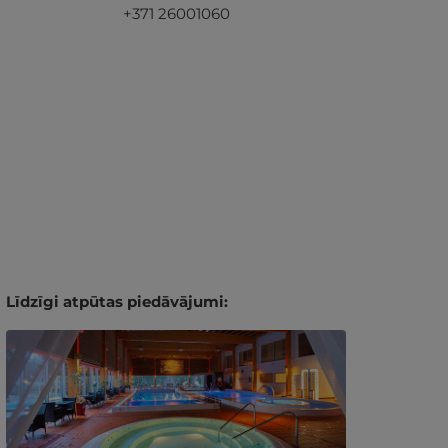
+371 26001060
Līdzīgi atpūtas piedāvājumi: