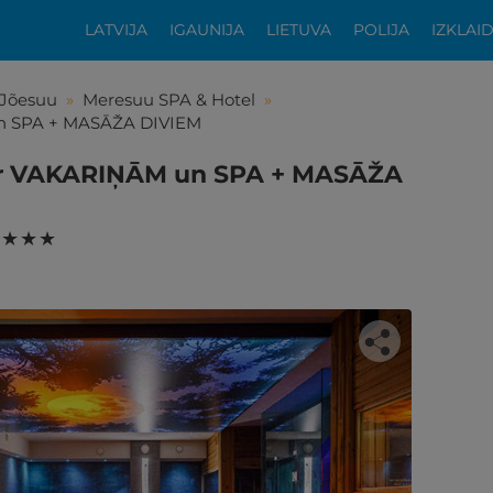
LATVIJA
IGAUNIJA
LIETUVA
POLIJA
IZKLAI
-Jõesuu
»
Meresuu SPA & Hotel
»
un SPA + MASĀŽA DIVIEM
ar VAKARIŅĀM un SPA + MASĀŽA
 ★ ★ ★
tikās šis piedāvājums?
ķīgai atpūtai atlikuši tikai daži soļi