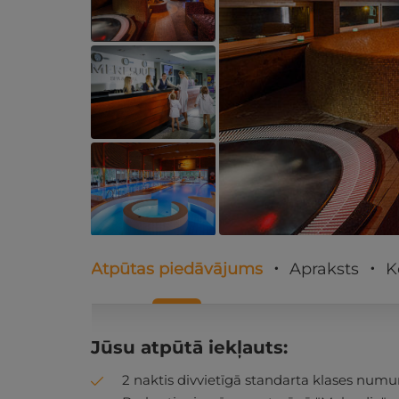
Atpūtas piedāvājums
Apraksts
K
Jūsu atpūtā iekļauts:
2 naktis divvietīgā standarta klases numur