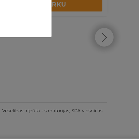
PĒRKU
Veselības atpūta - sanatorijas, SPA viesnīcas