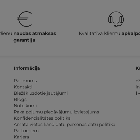
 dienu
naudas atmaksas
Kvalitatīva klientu
apkalp
garantija
Informācija
K
Par mums
+
Kontakti
i
Biežāk uzdotie jautājumi
I 
Blogs
Noteikumi
Pakalpojumu piedāvājumu izvietojums
Konfidencialitātes politika
Amata vietas kandidātu personas datu politika
Partneriem
Karjera