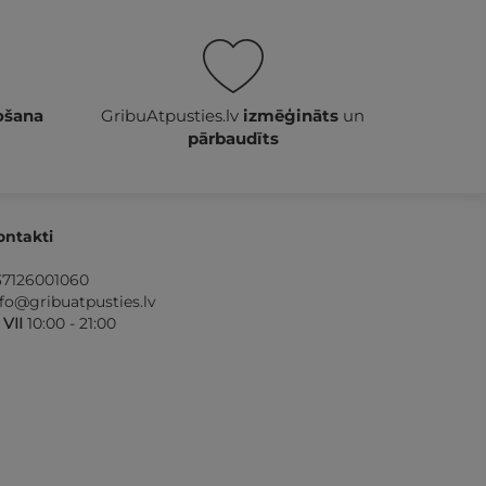
ošana
GribuAtpusties.lv
izmēģināts
un
pārbaudīts
ontakti
37126001060
nfo@gribuatpusties.lv
- VII
10:00 - 21:00