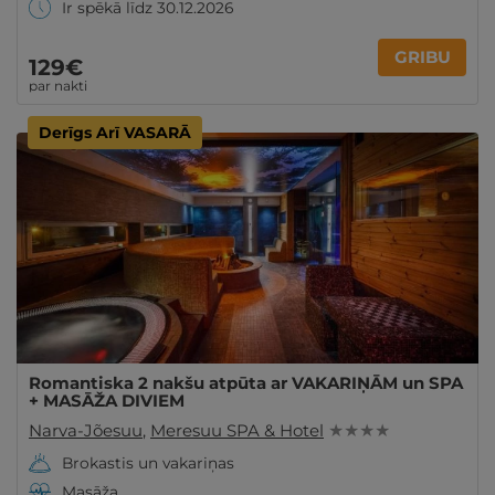
Ir spēkā līdz 30.12.2026
GRIBU
129€
par nakti
Derīgs Arī VASARĀ
Romantiska 2 nakšu atpūta ar VAKARIŅĀM un SPA
+ MASĀŽA DIVIEM
Narva-Jõesuu
,
Meresuu SPA & Hotel
★ ★ ★ ★
Brokastis un vakariņas
Masāža