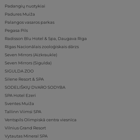
Padangių nuotykiai
Padures Muiža
Palangos vasaros parkas
Pegasa Pils
Radisson Blu Hotel & Spa, Daugava Riga
Rīgas Nacionālais zooloģiskais dārzs
Seven Mirrors (Aizkraukle)
Seven Mirrors (Sigulda)
SIGULDA ZOO
Silene Resort & SPA
SODELIŠKIŲ DVARO SODYBA
SPA Hotel Ezeri
Sventes Muiža
Tallinn Viimsi SPA
Ventspils Olimpiskā centra viesnīca
Vilnius Grand Resort
Vytautas Mineral SPA