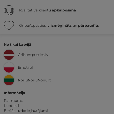
Kvalitatīva klientu
apkalpošana
GribuAtpusties.lv
izmēģināts
un
pārbaudīts
Ne tikai Latvijā
GribuAtpusties.lv
Emoti.pl
NoriuNoriuNoriu.lt
Informācija
Par mums
Kontakti
Biežāk uzdotie jautājumi