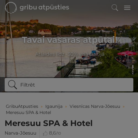
Tavai vasaras atpūtai!
Atlaides līdz -30% visā Baltijā
Filtrēt
GribuAtpusties
»
Igaunija
»
Viesnīcas Narva-Jõesuu
»
Meresuu SPA & Hotel
Meresuu SPA & Hotel
Narva-Jõesuu
8,6
/10