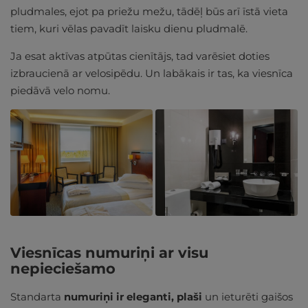
pludmales, ejot pa priežu mežu, tādēļ būs arī īstā vieta
tiem, kuri vēlas pavadīt laisku dienu pludmalē.
Ja esat aktīvas atpūtas cienītājs, tad varēsiet doties
izbraucienā ar velosipēdu. Un labākais ir tas, ka viesnīca
piedāvā velo nomu.
Viesnīcas numuriņi ar visu
nepieciešamo
Standarta
numuriņi ir
eleganti, plaši
un ieturēti gaišos