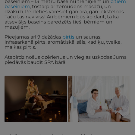
baseiniem – 13 metru baseinu treniņiem un
citiem
baseiniem
, tostarp ar zemūdens masāžu, un
džakuzi. Peldēties varēsiet gan ārā, gan iekštelpās.
Taču tas nav viss! Arī bērniem būs ko darīt, tā kā
atsevišķs baseins paredzēts tieši bērniem un
mazuļiem.
Pieejamas arī 9 dažādas
pirtis
un saunas:
infrasarkanā pirts, aromātiskā, sāls, kadiķu, tvaika,
malkas pirtis.
Atspirdzinošus dzērienus un vieglas uzkodas Jums
piedāvās baudīt SPA bārā.