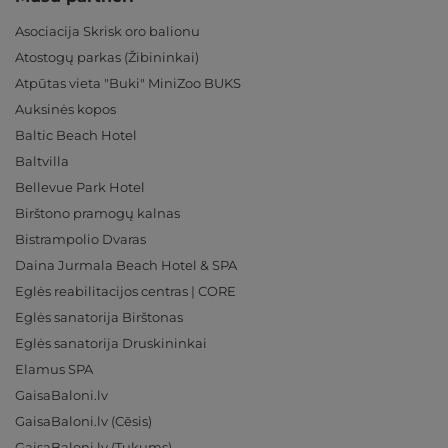
Asociacija Skrisk oro balionu
Atostogų parkas (Žibininkai)
Atpūtas vieta "Buki" MiniZoo BUKS
Auksinės kopos
Baltic Beach Hotel
Baltvilla
Bellevue Park Hotel
Birštono pramogų kalnas
Bistrampolio Dvaras
Daina Jurmala Beach Hotel & SPA
Eglės reabilitacijos centras | CORE
Eglės sanatorija Birštonas
Eglės sanatorija Druskininkai
Elamus SPA
GaisaBaloni.lv
GaisaBaloni.lv (Cēsis)
GaisaBaloni.lv (Tukums)