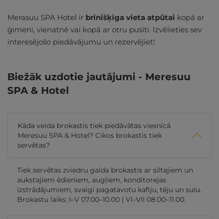
Merasuu SPA Hotel ir
brīnišķīga vieta atpūtai
kopā ar
ģimeni, vienatnē vai kopā ar otru pusīti. Izvēlieties sev
interesējošo piedāvājumu un rezervējiet!
Biežāk uzdotie jautājumi - Meresuu
SPA & Hotel
Kāda veida brokastis tiek piedāvātas viesnīcā
Meresuu SPA & Hotel? Cikos brokastis tiek
servētas?
Tiek servētas zviedru galda brokastis ar siltajiem un
aukstajiem ēdieniem, augļiem, konditorejas
izstrādājumiem, svaigi pagatavotu kafiju, tēju un sulu.
Brokastu laiks: I–V 07.00–10.00 | VI–VII 08.00–11.00.