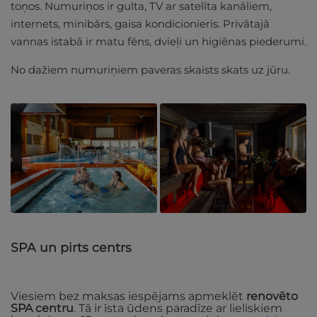
toņos. Numuriņos ir gulta, TV ar satelīta kanāliem,
internets, minibārs, gaisa kondicionieris. Privātajā
vannas istabā ir matu fēns, dvieļi un higiēnas piederumi.
No dažiem numuriņiem paveras skaists skats uz jūru.
SPA un pirts centrs
Viesiem bez maksas iespējams apmeklēt
renovēto
SPA centru
. Tā ir īsta ūdens paradīze ar lieliskiem