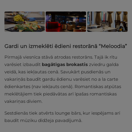
Gardi un izmeklēti ēdieni restorānā “Meloodia”
Pirmajā viesnīca stāvā atrodas restorāns. Tajā ik rītu
varēsiet izbaudīt
bagātīgas brokastis
zviedru galda
veidā, kas iekļautas cenā. Savukārt pusdienās un
vakariņās baudīt gardu ēdienu varēsiet no a la carte
ēdienkartes (nav iekļauts cenā). Romantiskas atpūtas
meklētājiem tiek piedāvātas arī īpašas romantiskas
vakariņas diviem.
Sestdienās tiek atvērts lounge bārs, kur iespējams arī
baudīt mūziku dīdžeja pavadījumā.