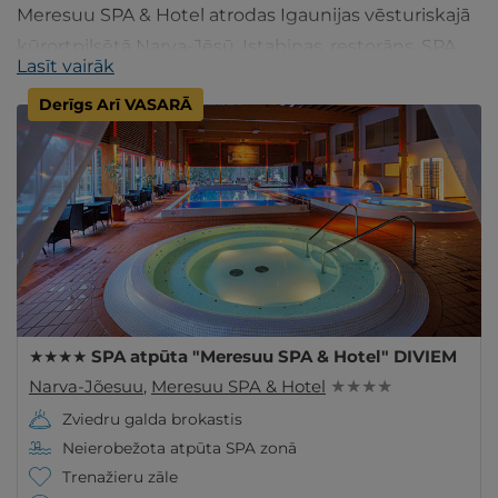
Meresuu SPA & Hotel atrodas Igaunijas vēsturiskajā
kūrortpilsētā Narva-Jēsū. Istabiņas, restorāns, SPA
Lasīt vairāk
un pirts centrs, sporta klubs un cits. Ienāciet!
Derīgs Arī VASARĀ
★★★★ SPA atpūta "Meresuu SPA & Hotel" DIVIEM
Narva-Jõesuu
,
Meresuu SPA & Hotel
★ ★ ★ ★
Zviedru galda brokastis
Neierobežota atpūta SPA zonā
Trenažieru zāle