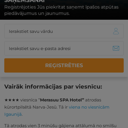
SAŅEMŠANAI
Reģistrējoties Jūs piekrītat saņemt īpašos atpūtas
piedāvājumus un jaunumus.
REĢISTRĒTIES
Vairāk informācijas par viesnīcu:
★★★★ viesnīca “
Merasuu SPA Hotel”
atrodas
kūrortpilsētā Narva-Jesū. Tā ir
viena no viesnīcām
Igaunijā
.
Tā atrodas vien 3 minūšu gājiena attālumā no smilšu