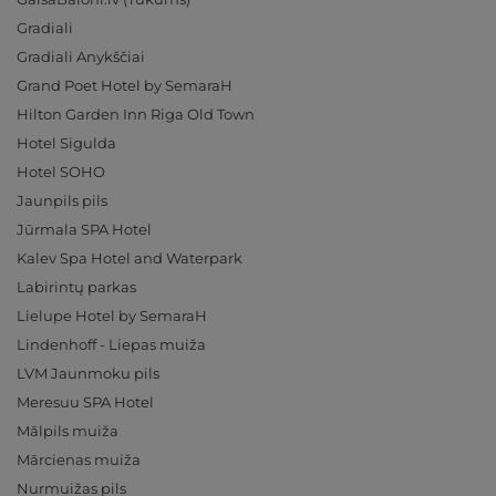
Gradiali
Gradiali Anykščiai
Grand Poet Hotel by SemaraH
Hilton Garden Inn Riga Old Town
Hotel Sigulda
Hotel SOHO
Jaunpils pils
Jūrmala SPA Hotel
Kalev Spa Hotel and Waterpark
Labirintų parkas
Lielupe Hotel by SemaraH
Lindenhoff - Liepas muiža
LVM Jaunmoku pils
Meresuu SPA Hotel
Mālpils muiža
Mārcienas muiža
Nurmuižas pils