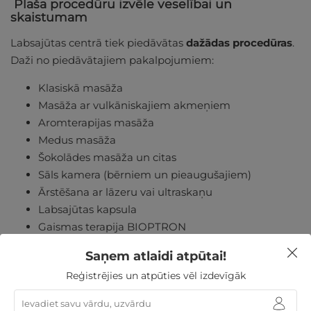
Plaša procedūru izvēle veselībai un
skaistumam
Labsajūtas centrā tiek piedāvātas
dažādas procedūras
.
Daži no piedāvātajiem pakalpojumiem:
Klasiskā masāža
Masāža ar vulkāniskajiem akmeņiem
Aromterapijas masāža
Medus masāža
Šokolādes masāža un citas
Sāls kamera (bērniem un pieaugušajiem)
Ārstēšana ar lāzeru vai ultraskaņu
Labsajūtas kapsula
Gaismas terapija BIOPTRON
Skābekļa kokteilis
Saņem atlaidi atpūtai!
Masāžas vanna ar pienu
Reģistrējies un atpūties vēl izdevīgāk
Vīna vanna
Masāžas vanna kājām