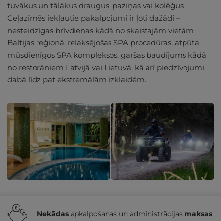
tuvākus un tālākus draugus, paziņas vai kolēģus.
Ceļazīmēs iekļautie pakalpojumi ir ļoti dažādi –
nesteidzīgas brīvdienas kādā no skaistajām vietām
Baltijas reģionā, relaksējošas SPA procedūras, atpūta
mūsdienīgos SPA kompleksos, garšas baudījums kādā
no restorāniem Latvijā vai Lietuvā, kā arī piedzīvojumi
dabā līdz pat ekstremālām izklaidēm.
Nekādas
apkalpošanas un administrācijas
maksas