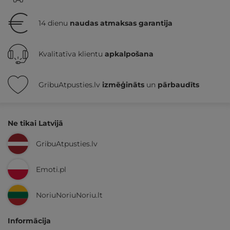
14 dienu
naudas atmaksas garantija
Kvalitatīva klientu
apkalpošana
GribuAtpusties.lv
izmēģināts
un
pārbaudīts
Ne tikai Latvijā
GribuAtpusties.lv
Emoti.pl
NoriuNoriuNoriu.lt
Informācija