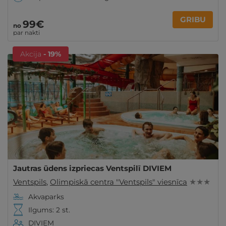
GRIBU
99€
no
par nakti
Akcija
- 19%
Jautras ūdens izpriecas Ventspilī DIVIEM
Ventspils
,
Olimpiskā centra "Ventspils" viesnīca
★ ★ ★
Akvaparks
Ilgums: 2 st.
DIVIEM