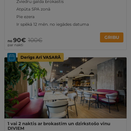
Zviedru galda brokastis
Atpūta SPA zonā
Pie ezera
Ir spēkā 12 mēn. no iegādes datuma
GRIBU
90€
100€
no
par nakti
Derīgs Arī VASARĀ
1 vai 2 naktis ar brokastīm un dzirkstošo vīnu
DIVIEM