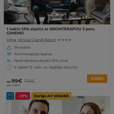
1 nakts SPA atpūta ar AROMTERAPIJU 3 pers.
ĢIMENEI
Viļņa
,
Vilnius Grand Resort
★ ★ ★ ★
Brokastis
Aromterapijas seanss
Neierobežota atpūta SPA zonā
Ir spēkā 12 mēn. no iegādes datuma
GRIBU
99€
110€
no
par nakti
- 27%
Derīgs Arī VASARĀ