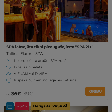
SPA labsajūta tikai pieaugušajiem: "SPA 21+"
Tallina
,
Elamus SPA
Neierobežota atpūta SPA zonā
Dvielis un halāts
VIENAM vai DIVIEM
Ir spēkā 36 mēn. no iegādes datuma
GRIBU
36€
39€
no
- 37%
Derīgs Arī VASARĀ