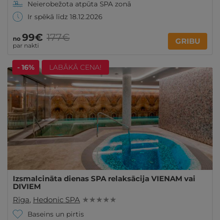
Neierobežota atpūta SPA zonā
Ir spēkā līdz 18.12.2026
99€
177€
no
GRIBU
par nakti
- 16%
LABĀKĀ CENA!
Izsmalcināta dienas SPA relaksācija VIENAM vai
DIVIEM
Rīga
,
Hedonic SPA
★ ★ ★ ★ ★
Baseins un pirtis