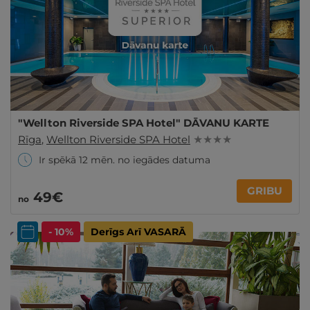
"Wellton Riverside SPA Hotel" DĀVANU KARTE
Rīga
,
Wellton Riverside SPA Hotel
★ ★ ★ ★
Ir spēkā 12 mēn. no iegādes datuma
GRIBU
49€
no
- 10%
Derīgs Arī VASARĀ