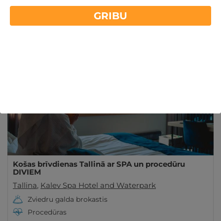
Dāvanas līdz 100€
GRIBU
Lasīt vairāk
- 44%
Derīgs Arī VASARĀ
Košas brīvdienas Tallinā ar SPA un procedūru
DIVIEM
Tallina
,
Kalev Spa Hotel and Waterpark
Zviedru galda brokastis
Procedūras