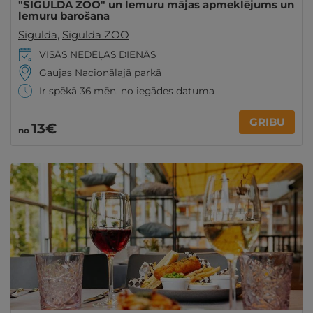
"SIGULDA ZOO" un lemuru mājas apmeklējums un
lemuru barošana
Sigulda
,
Sigulda ZOO
VISĀS NEDĒĻAS DIENĀS
Gaujas Nacionālajā parkā
Ir spēkā 36 mēn. no iegādes datuma
GRIBU
13€
no