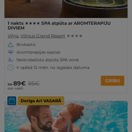
1 nakts ★★★★ SPA atpūta ar AROMTERAPIJU
DIVIEM
Viļņa
,
Vilnius Grand Resort
★ ★ ★ ★
Brokastis
Aromterapijas seanss
Neierobežota atpūta SPA zonā
Ir spēkā 12 mēn. no iegādes datuma
GRIBU
89€
95€
no
par nakti
Derīgs Arī VASARĀ