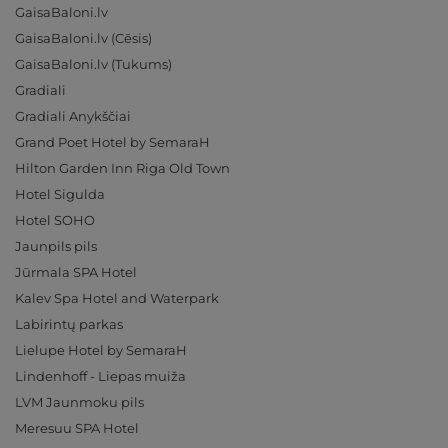
GaisaBaloni.lv
GaisaBaloni.lv (Cēsis)
GaisaBaloni.lv (Tukums)
Gradiali
Gradiali Anykščiai
Grand Poet Hotel by SemaraH
Hilton Garden Inn Riga Old Town
Hotel Sigulda
Hotel SOHO
Jaunpils pils
Jūrmala SPA Hotel
Kalev Spa Hotel and Waterpark
Labirintų parkas
Lielupe Hotel by SemaraH
Lindenhoff - Liepas muiža
LVM Jaunmoku pils
Meresuu SPA Hotel