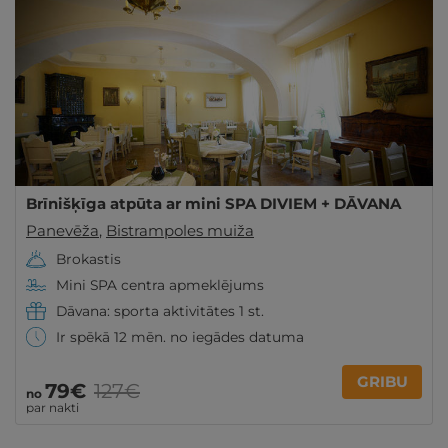
Brīnišķīga atpūta ar mini SPA DIVIEM + DĀVANA
Panevēža
,
Bistrampoles muiža
Brokastis
Mini SPA centra apmeklējums
Dāvana: sporta aktivitātes 1 st.
Ir spēkā 12 mēn. no iegādes datuma
GRIBU
79€
127€
no
par nakti