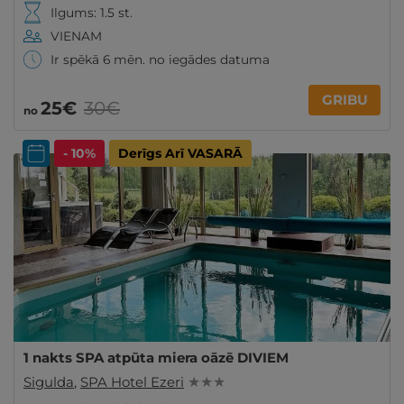
Ilgums: 1.5 st.
VIENAM
Ir spēkā 6 mēn. no iegādes datuma
GRIBU
25€
30€
no
- 10%
Derīgs Arī VASARĀ
1 nakts SPA atpūta miera oāzē DIVIEM
Sigulda
,
SPA Hotel Ezeri
★ ★ ★