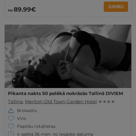
GRIBU
89
.99
€
no
Pikanta nakts 50 pelēkā nokrāsās Tallinā DIVIEM
Tallina
,
Meriton Old Town Garden Hotel
★ ★ ★ ★
Brokastis
Vīns
Papildu rotaļlietas
Ir spēkā 36 mēn. no iegādes datuma