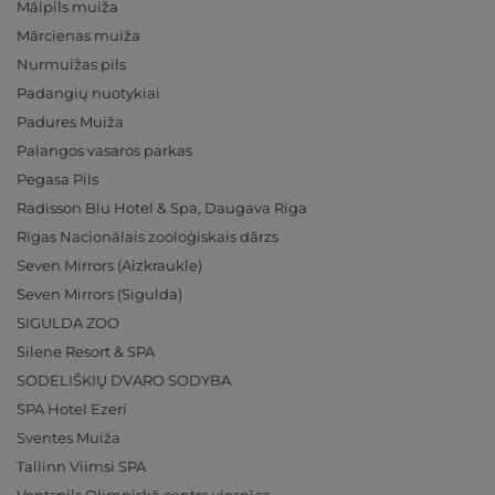
Mālpils muiža
Mārcienas muiža
Nurmuižas pils
Padangių nuotykiai
Padures Muiža
Palangos vasaros parkas
Pegasa Pils
Radisson Blu Hotel & Spa, Daugava Riga
Rīgas Nacionālais zooloģiskais dārzs
Seven Mirrors (Aizkraukle)
Seven Mirrors (Sigulda)
SIGULDA ZOO
Silene Resort & SPA
SODELIŠKIŲ DVARO SODYBA
SPA Hotel Ezeri
Sventes Muiža
Tallinn Viimsi SPA
Ventspils Olimpiskā centra viesnīca