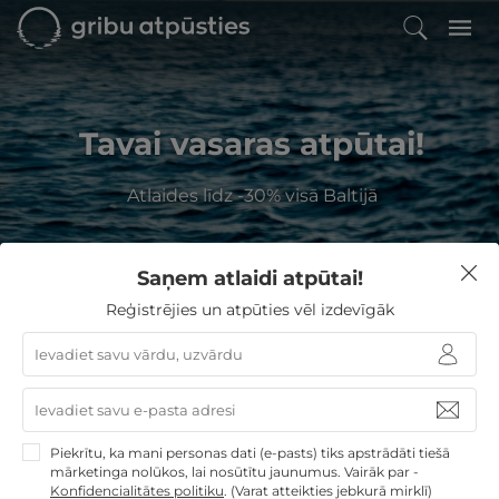
Tavai vasaras atpūtai!
Atlaides līdz -30% visā Baltijā
Saņem atlaidi atpūtai!
Kur Jūs vēlaties atpūsties?
Reģistrējies un atpūties vēl izdevīgāk
GribuAtpusties
Dāvanas līdz 100€
Piekrītu, ka mani personas dati (e-pasts) tiks apstrādāti tiešā
Izvēlieties no
131
GribuAtpusties.lv atpūtas
mārketinga nolūkos, lai nosūtītu jaunumus. Vairāk par -
piedāvājumiem
Konfidencialitātes politiku
.
(Varat atteikties jebkurā mirklī)