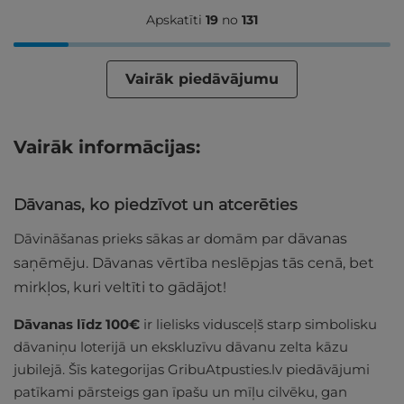
Apskatīti
19
no
131
Vairāk piedāvājumu
Vairāk informācijas:
Dāvanas, ko piedzīvot un atcerēties
Dāvināšanas prieks sākas ar domām par
dāvanas
saņēmēju. Dāvanas vērtība neslēpjas tās cenā, bet
mirkļos, kuri veltīti to gādājot!
Dāvanas līdz 100€
ir lielisks vidusceļš starp simbolisku
dāvaniņu loterijā un ekskluzīvu dāvanu zelta kāzu
jubilejā. Šīs kategorijas GribuAtpusties.lv piedāvājumi
patīkami pārsteigs gan īpašu un mīļu cilvēku, gan