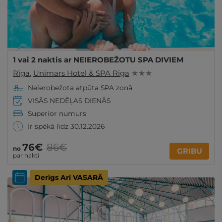
1 vai 2 naktis ar NEIEROBEŽOTU SPA DIVIEM
Rīga
,
Unimars Hotel & SPA Riga
★ ★ ★
Neierobežota atpūta SPA zonā
VISĀS NEDĒĻAS DIENĀS
Superior numurs
Ir spēkā līdz 30.12.2026
76€
86€
no
GRIBU
par nakti
Derīgs Arī VASARĀ