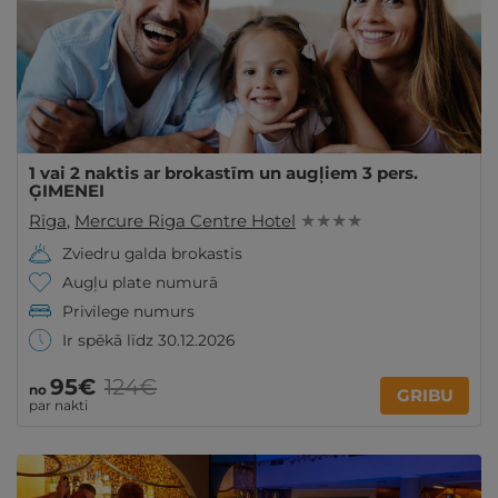
1 vai 2 naktis ar brokastīm un augļiem 3 pers.
ĢIMENEI
Rīga
,
Mercure Riga Centre Hotel
★ ★ ★ ★
Zviedru galda brokastis
Augļu plate numurā
Privilege numurs
Ir spēkā līdz 30.12.2026
95€
124€
no
GRIBU
par nakti