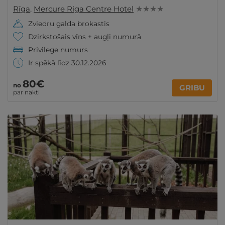
Rīga
,
Mercure Riga Centre Hotel
★ ★ ★ ★
Zviedru galda brokastis
Dzirkstošais vīns + augļi numurā
Privilege numurs
Ir spēkā līdz 30.12.2026
80€
no
GRIBU
par nakti