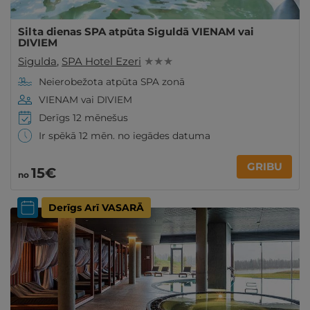
Silta dienas SPA atpūta Siguldā VIENAM vai
DIVIEM
Sigulda
,
SPA Hotel Ezeri
★ ★ ★
Neierobežota atpūta SPA zonā
VIENAM vai DIVIEM
Derīgs 12 mēnešus
Ir spēkā 12 mēn. no iegādes datuma
GRIBU
15€
no
Derīgs Arī VASARĀ