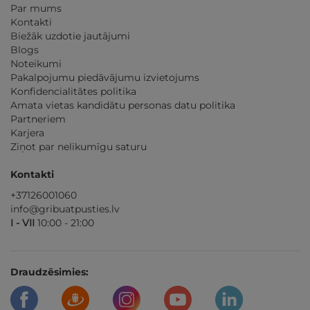
Par mums
Kontakti
Biežāk uzdotie jautājumi
Blogs
Noteikumi
Pakalpojumu piedāvājumu izvietojums
Konfidencialitātes politika
Amata vietas kandidātu personas datu politika
Partneriem
Karjera
Ziņot par nelikumīgu saturu
Kontakti
+37126001060
info@gribuatpusties.lv
I - VII
10:00 - 21:00
Draudzēsimies: