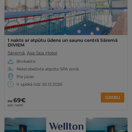
1 nakts ar atpūtu ūdens un saunu centrā Sāremā
DIVIEM
Sāremā
,
Asa Spa Hotel
Brokastis
Neierobežota atpūta SPA zonā
Pie jūras
Ir spēkā līdz 30.12.2026
GRIBU
69€
no
par nakti