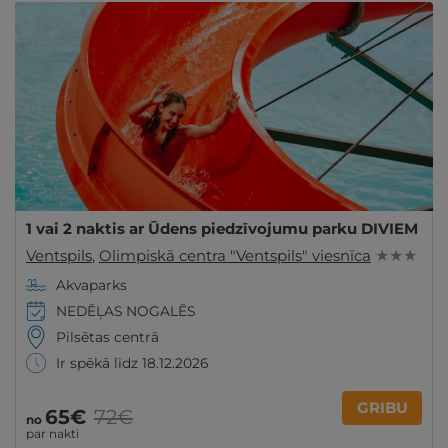
1 vai 2 naktis ar Ūdens piedzīvojumu parku DIVIEM
Ventspils
,
Olimpiskā centra "Ventspils" viesnīca
★ ★ ★
Akvaparks
NEDĒĻAS NOGALĒS
Pilsētas centrā
Ir spēkā līdz 18.12.2026
GRIBU
65€
72€
no
par nakti