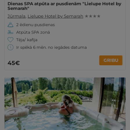
Dienas SPA atpūta ar pusdienām "Lielupe Hotel by
Semarah"
Jūrmala
,
Lielupe Hotel by Semarah
★ ★ ★ ★
2 ēdienu pusdienas
Atpūta SPA zonā
Tēja/ kafija
Ir spēkā 6 mēn. no iegādes datuma
GRIBU
45€