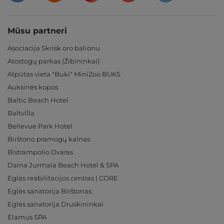
Mūsu partneri
Asociacija Skrisk oro balionu
Atostogų parkas (Žibininkai)
Atpūtas vieta "Buki" MiniZoo BUKS
Auksinės kopos
Baltic Beach Hotel
Baltvilla
Bellevue Park Hotel
Birštono pramogų kalnas
Bistrampolio Dvaras
Daina Jurmala Beach Hotel & SPA
Eglės reabilitacijos centras | CORE
Eglės sanatorija Birštonas
Eglės sanatorija Druskininkai
Elamus SPA