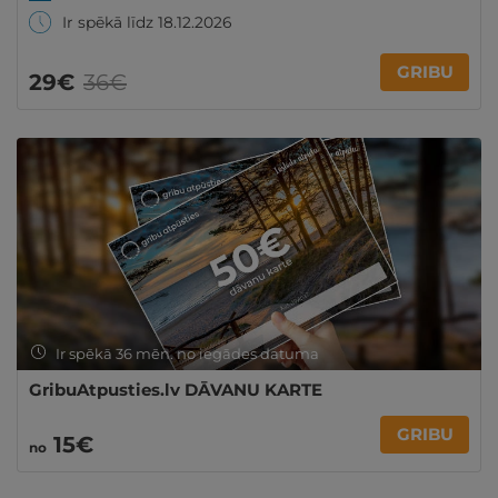
Ir spēkā līdz 18.12.2026
GRIBU
29€
36€
Ir spēkā 36 mēn. no iegādes datuma
GribuAtpusties.lv DĀVANU KARTE
GRIBU
15€
no