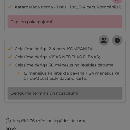
Katamarāna noma - 1 reizi, 1 st., 2-4 pers. kompānijai;
Papildu pakalpojumi
Ceļazīme derīga 2-4 pers. KOMPĀNIJAI;
Ceļazīme derīga VISĀS NEDĒĻAS DIENĀS;
Ceļazīme derīga 36 mēnešus no iegādes datuma:
12 mēnešus kā ieteiktā dāvana + 24 mēnešus kā
GribuAtpusties.lv dāvanu karte.
Derīguma termiņš un nosacījumi
Ir spēkā 36 mēn. no iegādes datuma
10
€