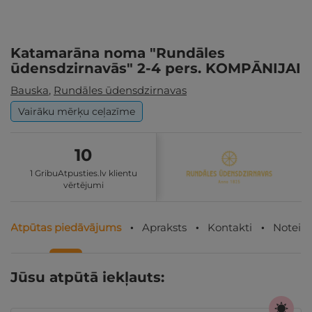
Katamarāna noma "Rundāles
ūdensdzirnavās" 2-4 pers. KOMPĀNIJAI
Bauska
,
Rundāles ūdensdzirnavas
Vairāku mērķu ceļazīme
10
1 GribuAtpusties.lv klientu
vērtējumi
Atpūtas piedāvājums
Apraksts
Kontakti
Noteik
Jūsu atpūtā iekļauts: