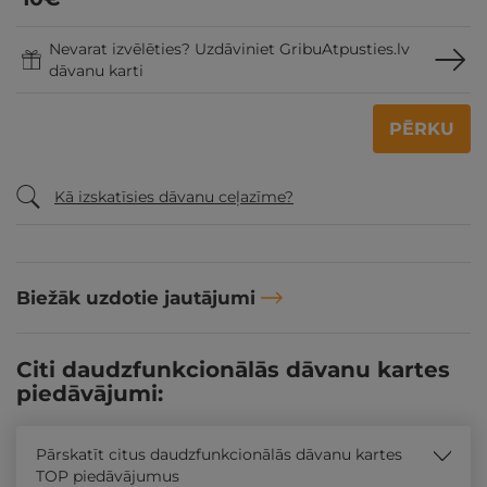
Nevarat izvēlēties? Uzdāviniet GribuAtpusties.lv
dāvanu karti
PĒRKU
Kā izskatīsies dāvanu ceļazīme?
Biežāk uzdotie jautājumi
Citi daudzfunkcionālās dāvanu kartes
piedāvājumi:
Pārskatīt citus daudzfunkcionālās dāvanu kartes
TOP piedāvājumus