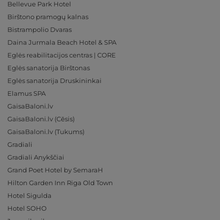
Bellevue Park Hotel
Birštono pramogų kalnas
Bistrampolio Dvaras
Daina Jurmala Beach Hotel & SPA
Eglės reabilitacijos centras | CORE
Eglės sanatorija Birštonas
Eglės sanatorija Druskininkai
Elamus SPA
GaisaBaloni.lv
GaisaBaloni.lv (Cēsis)
GaisaBaloni.lv (Tukums)
Gradiali
Gradiali Anykščiai
Grand Poet Hotel by SemaraH
Hilton Garden Inn Riga Old Town
Hotel Sigulda
Hotel SOHO