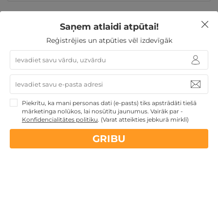
Saņem atlaidi atpūtai!
Atpūta maija brīvdienās
Romantiska atpūta pārim
Reģistrējies un atpūties vēl izdevīgāk
Atpūta diviem
Ģimenes atpūta
Nekādas
apkalpošanas un administrācijas
maksas
Piekrītu, ka mani personas dati (e-pasts) tiks apstrādāti tiešā
mārketinga nolūkos, lai nosūtītu jaunumus. Vairāk par -
Konfidencialitātes politiku
.
(Varat atteikties jebkurā mirklī)
14 dienu
naudas atmaksas garantija
GRIBU
Kvalitatīva klientu
apkalpošana
GribuAtpusties.lv
izmēģināts
un
pārbaudīts
Ne tikai Latvijā