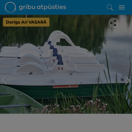
Derīgs Arī VASARĀ
Iepatikās šis piedāvājums?
Līdz brīnišķīgai atpūtai atlikuši tikai daži soļi
PĒRKU