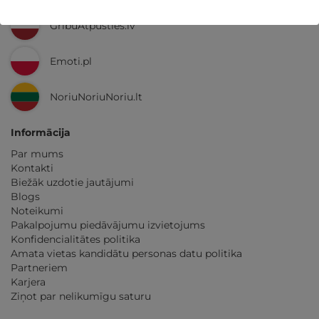
GribuAtpusties.lv
Emoti.pl
NoriuNoriuNoriu.lt
Informācija
Par mums
Kontakti
Biežāk uzdotie jautājumi
Blogs
Noteikumi
Pakalpojumu piedāvājumu izvietojums
Konfidencialitātes politika
Amata vietas kandidātu personas datu politika
Partneriem
Karjera
Ziņot par nelikumīgu saturu