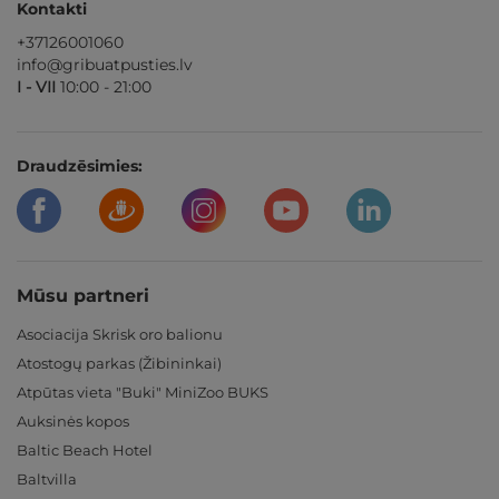
Kontakti
+37126001060
info@gribuatpusties.lv
I - VII
10:00 - 21:00
Draudzēsimies:
Mūsu partneri
Asociacija Skrisk oro balionu
Atostogų parkas (Žibininkai)
Atpūtas vieta "Buki" MiniZoo BUKS
Auksinės kopos
Baltic Beach Hotel
Baltvilla