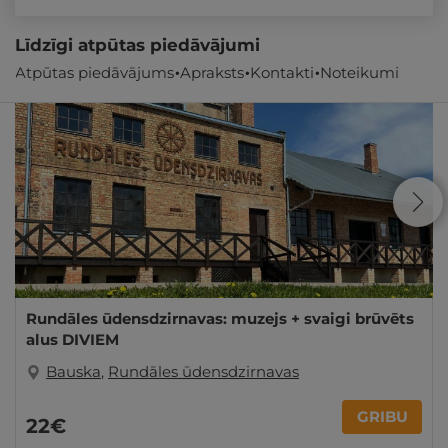
Līdzīgi atpūtas piedāvājumi
Atpūtas piedāvājums
Apraksts
Kontakti
Noteikumi
Rundāles ūdensdzirnavas: muzejs + svaigi brūvēts
alus DIVIEM
Bauska
,
Rundāles ūdensdzirnavas
GRIBU
22€