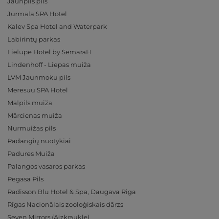
Jaunpils pils
Jūrmala SPA Hotel
Kalev Spa Hotel and Waterpark
Labirintų parkas
Lielupe Hotel by SemaraH
Lindenhoff - Liepas muiža
LVM Jaunmoku pils
Meresuu SPA Hotel
Mālpils muiža
Mārcienas muiža
Nurmuižas pils
Padangių nuotykiai
Padures Muiža
Palangos vasaros parkas
Pegasa Pils
Radisson Blu Hotel & Spa, Daugava Riga
Rīgas Nacionālais zooloģiskais dārzs
Seven Mirrors (Aizkraukle)