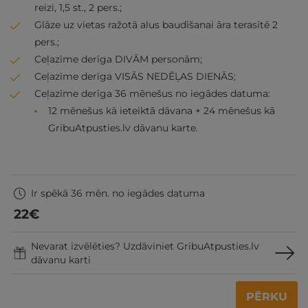
reizi, 1,5 st., 2 pers.;
Glāze uz vietas ražotā alus baudīšanai āra terasītē 2
pers.;
Ceļazīme derīga DIVĀM personām;
Ceļazīme derīga VISĀS NEDĒĻAS DIENĀS;
Ceļazīme derīga 36 mēnešus no iegādes datuma:
12 mēnešus kā ieteiktā dāvana + 24 mēnešus kā
GribuAtpusties.lv dāvanu karte.
Ir spēkā 36 mēn. no iegādes datuma
22
€
Nevarat izvēlēties? Uzdāviniet GribuAtpusties.lv
dāvanu karti
PĒRKU