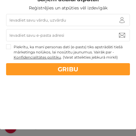
Reģistrējies un atpūties vēl izdevīgāk
Nekādas
apkalpošanas un administrācijas
maksas
14 dienu
naudas atmaksas garantija
Piekrītu, ka mani personas dati (e-pasts) tiks apstrādāti tiešā
mārketinga nolūkos, lai nosūtītu jaunumus. Vairāk par -
Konfidencialitātes politiku
.
(Varat atteikties jebkurā mirklī)
Kvalitatīva klientu
apkalpošana
GRIBU
GribuAtpusties.lv
izmēģināts
un
pārbaudīts
Ne tikai Latvijā
GribuAtpusties.lv
Emoti.pl