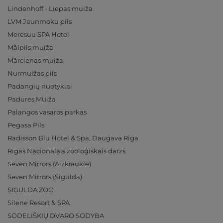
Lindenhoff - Liepas muiža
LVM Jaunmoku pils
Meresuu SPA Hotel
Mālpils muiža
Mārcienas muiža
Nurmuižas pils
Padangių nuotykiai
Padures Muiža
Palangos vasaros parkas
Pegasa Pils
Radisson Blu Hotel & Spa, Daugava Riga
Rīgas Nacionālais zooloģiskais dārzs
Seven Mirrors (Aizkraukle)
Seven Mirrors (Sigulda)
SIGULDA ZOO
Silene Resort & SPA
SODELIŠKIŲ DVARO SODYBA