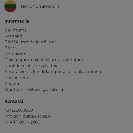
NoriuNoriuNoriu.lt
Informācija
Par mums
Kontakti
Biežāk uzdotie jautājumi
Blogs
Noteikumi
Pakalpojumu piedāvājumu izvietojums
Konfidencialitātes politika
Amata vietas kandidātu personas datu politika
Partneriem
Karjera
Ziņot par nelikumīgu saturu
Kontakti
+37126001060
info@gribuatpusties.lv
I - VII
10:00 - 21:00