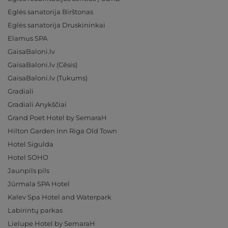
Eglės sanatorija Birštonas
Eglės sanatorija Druskininkai
Elamus SPA
GaisaBaloni.lv
GaisaBaloni.lv (Cēsis)
GaisaBaloni.lv (Tukums)
Gradiali
Gradiali Anykščiai
Grand Poet Hotel by SemaraH
Hilton Garden Inn Riga Old Town
Hotel Sigulda
Hotel SOHO
Jaunpils pils
Jūrmala SPA Hotel
Kalev Spa Hotel and Waterpark
Labirintų parkas
Lielupe Hotel by SemaraH