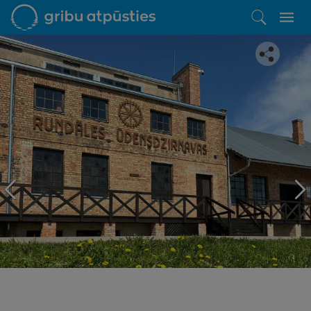
Iepatikās šis piedāvājums?
Līdz brīnišķīgai atpūtai atlikuši tikai daži soļi
PĒRKU