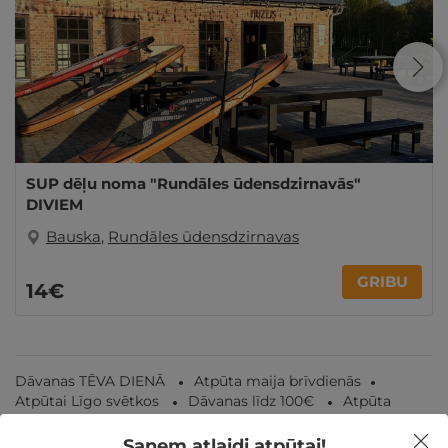
SUP dēļu noma "Rundāles ūdensdzirnavās"
DIVIEM
Bauska
,
Rundāles ūdensdzirnavas
GRIBU
14€
Dāvanas TĒVA DIENĀ
Atpūta maija brīvdienās
Atpūtai Līgo svētkos
Dāvanas līdz 100€
Atpūta
diviem
Atpūta Latvijā
Saņem atlaidi atpūtai!