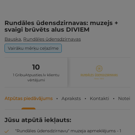
Rundāles ūdensdzirnavas: muzejs +
svaigi brūvēts alus DIVIEM
Bauska
,
Rundāles ūdensdzirnavas
Vairāku mērķu ceļazīme
10
1 GribuAtpusties.lv klientu
vērtējumi
Atpūtas piedāvājums
Apraksts
Kontakti
Noteik
Jūsu atpūtā iekļauts:
"Rundāles ūdensdzirnavu" muzeja apmeklējums - 1