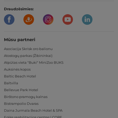
Draudzēsimies:
Mūsu partneri
Asociacija Skrisk oro balionu
Atostogų parkas (Žibininkai)
Atpūtas vieta "Buki" MiniZoo BUKS
Auksinės kopos
Baltic Beach Hotel
Baltvilla
Bellevue Park Hotel
Birštono pramogų kalnas
Bistrampolio Dvaras
Daina Jurmala Beach Hotel & SPA
Eglės reabilitacijos centras | CORE