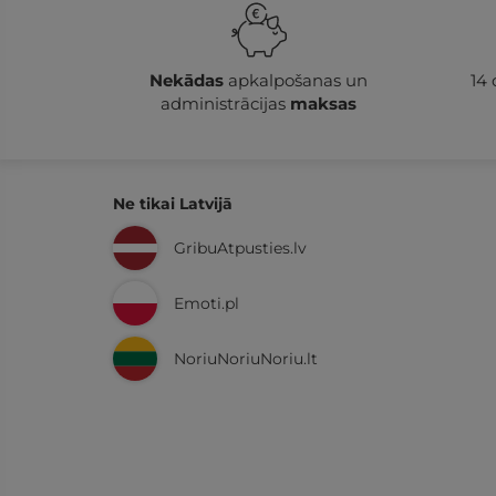
Nekādas
apkalpošanas un
14
administrācijas
maksas
Ne tikai Latvijā
GribuAtpusties.lv
Emoti.pl
NoriuNoriuNoriu.lt