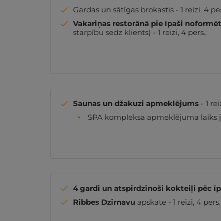
Gardas un sātīgas brokastis - 1 reizi, 4 per
Vakariņas restorānā pie īpaši noformē
starpību sedz klients) - 1 reizi, 4 pers.;
Saunas un džakuzi apmeklējums
- 1 rei
SPA kompleksa apmeklējuma laiks jā
4 gardi un atspirdzinoši kokteiļi pēc 
Ribbes Dzirnavu
apskate - 1 reizi, 4 pers.