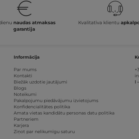
 dienu
naudas atmaksas
Kvalitatīva klientu
apkalp
garantija
Informācija
K
Par mums
+
Kontakti
i
Biežāk uzdotie jautājumi
I 
Blogs
Noteikumi
Pakalpojumu piedāvājumu izvietojums
Konfidencialitātes politika
Amata vietas kandidātu personas datu politika
Partneriem
Karjera
Ziņot par nelikumīgu saturu