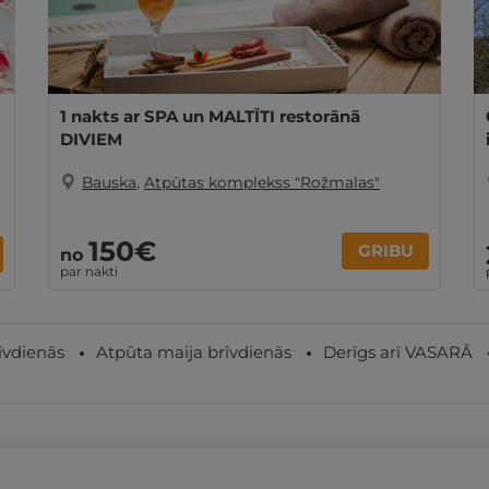
1 nakts ar SPA un MALTĪTI restorānā
DIVIEM
Bauska
,
Atpūtas komplekss "Rožmalas"
150€
GRIBU
no
par nakti
īvdienās
Atpūta maija brīvdienās
Derīgs arī VASARĀ