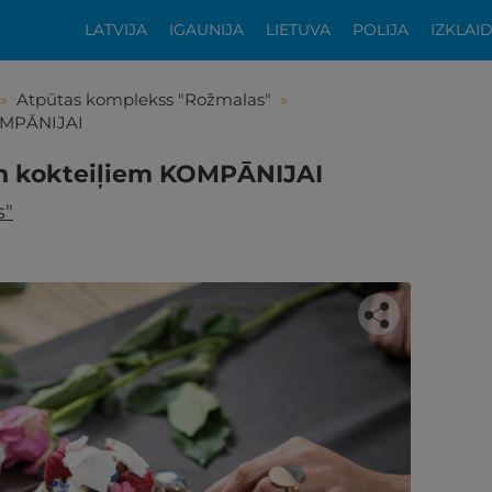
LATVIJA
IGAUNIJA
LIETUVA
POLIJA
IZKLAI
»
Atpūtas komplekss "Rožmalas"
»
KOMPĀNIJAI
n kokteiļiem KOMPĀNIJAI
s"
tikās šis piedāvājums?
ķīgai atpūtai atlikuši tikai daži soļi