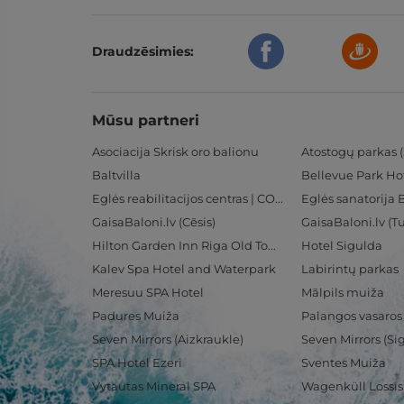
Draudzēsimies:
Mūsu partneri
Asociacija Skrisk oro balionu
Atostogų parkas (
Baltvilla
Bellevue Park Ho
Eglės reabilitacijos centras | CORE
Eglės sanatorija 
GaisaBaloni.lv (Cēsis)
GaisaBaloni.lv (
Hilton Garden Inn Riga Old Town
Hotel Sigulda
Kalev Spa Hotel and Waterpark
Labirintų parkas
Meresuu SPA Hotel
Mālpils muiža
Padures Muiža
Palangos vasaros
Seven Mirrors (Aizkraukle)
Seven Mirrors (Si
SPA Hotel Ezeri
Sventes Muiža
Vytautas Mineral SPA
Wagenküll Lossi