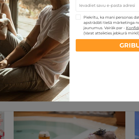
PĒRKU
Piekrītu, ka mani personas dati
apstrādāti tiešā mārketinga no
jaunumus. Vairāk par -
Konfide
(Varat atteikties jebkurā mirklī
GRIB
artes piedāvājumi:
kartes TOP piedāvājumus
ti
Noteikumi