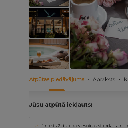
Atpūtas piedāvājums
Apraksts
K
Jūsu atpūtā iekļauts:
1 nakts 2 dizaina viesnīcas standarta n