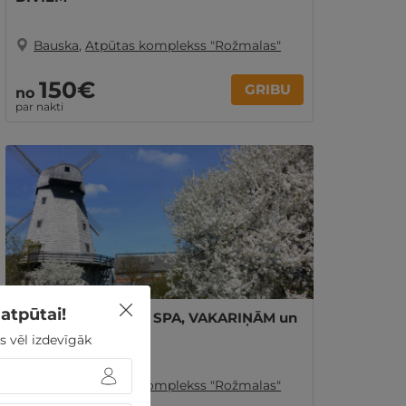
Bauska
,
Atpūtas komplekss "Rožmalas"
150€
GRIBU
no
par nakti
atpūtai!
ĢIMENES atpūta ar SPA, VAKARIŅĀM un
izklaidēm Bauskā
s vēl izdevīgāk
Bauska
,
Atpūtas komplekss "Rožmalas"