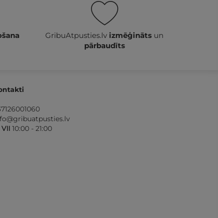
ošana
GribuAtpusties.lv
izmēģināts
un
pārbaudīts
ontakti
37126001060
nfo@gribuatpusties.lv
- VII
10:00 - 21:00