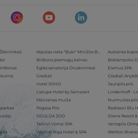
Žibininkai)
Atpūtas vieta "Buki" MiniZoo BUKS
Auksinės kopo
tel
Birštono pramogų kalnas
Bistrampolio D
Birštonas
Eglės sanatorija Druskininkai
Elamus SPA
Tukums)
Gradiali
Gradiali Anykšč
Hotel SOHO
Jaunpils pils
Lielupe Hotel by SemaraH
Lindenhoff - L
Mārcienas muiža
Nurmuižas pil
 parkas
Pegasa Pils
gulda)
SIGULDA ZOO
Silene Resort 
Tallinn Viimsi SPA
spaa
Wellton Riga Hotel & SPA
Wellton Rivers