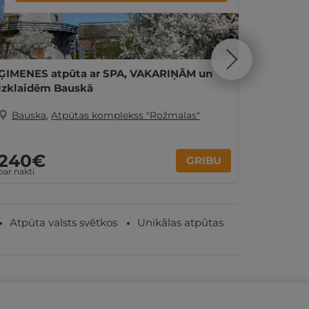
ĢIMENES atpūta ar SPA, VAKARIŅĀM un
Romant
izklaidēm Bauskā
VAKARI
Bauska
,
Atpūtas komplekss "Rožmalas"
Baus
240€
140
GRIBU
par nakti
par nakti
Atpūta valsts svētkos
Unikālas atpūtas