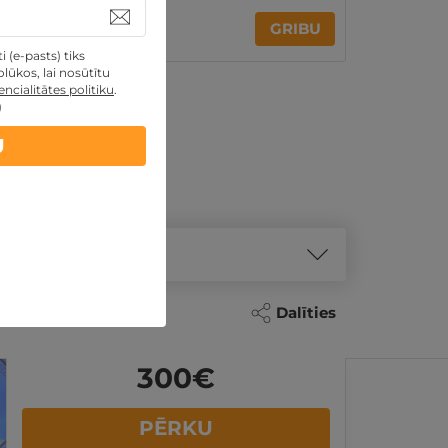
240€
GRIBU
par nakti
 (e-pasts) tiks
lūkos, lai nosūtītu
ncialitātes politiku
.
)
U
Dalīties
300
€
PĒRKU