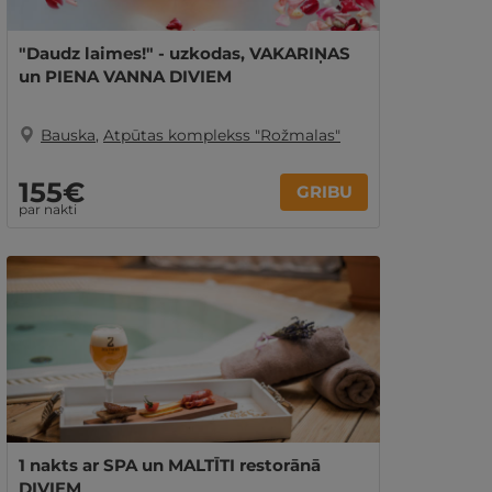
"Daudz laimes!" - uzkodas, VAKARIŅAS
un PIENA VANNA DIVIEM
Bauska
,
Atpūtas komplekss "Rožmalas"
155€
GRIBU
par nakti
1 nakts ar SPA un MALTĪTI restorānā
DIVIEM