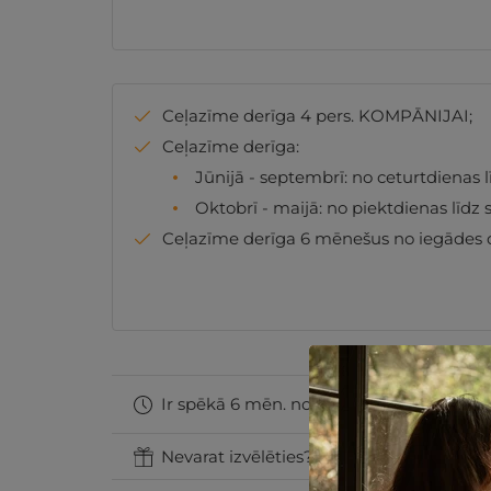
Ceļazīme derīga 4 pers. KOMPĀNIJAI;
Ceļazīme derīga:
Jūnijā - septembrī: no ceturtdienas l
Oktobrī - maijā: no piektdienas līdz 
Ceļazīme derīga 6 mēnešus no iegādes
Ir spēkā 6 mēn. no iegādes datuma
Nevarat izvēlēties? Uzdāviniet GribuAtpu