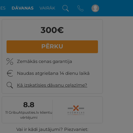
DES
DĀVANAS
VAIRĀK
300
€
PĒRKU
Zemākās cenas garantija
Naudas atgriešana 14 dienu laikā
Kā izskatīsies dāvanu ceļazīme?
8.8
11 GribuAtpusties.lv klientu
vērtējumi
Vai ir kādi jautājumi? Piezvaniet: