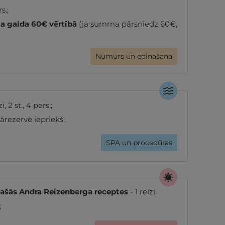
s.;
ta galda 60€ vērtībā
(ja summa pārsniedz 60€,
Numurs un ēdināšana
zi, 2 st., 4 pers.;
rezervē iepriekš;
SPA un procedūras
īpašās Andra Reizenberga receptes
- 1 reizi;
;