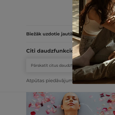
Biežāk uzdotie jautājumi
Citi daudzfunkcionālās dāvanu k
Pārskatīt citus daudzfunkcionālās dāvanu 
Līdzīgi atpūtas piedāvājumi
Atpūtas piedāvājums
Apraksts
Kontak