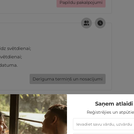
Papildu pakalpojumi
īdz svētdienai;
svētdienai;
 datuma.
Derīguma termiņš un nosacījumi
Saņem atlaidi 
300
€
Reģistrējies un atpūtie
sties.lv dāvanu karti