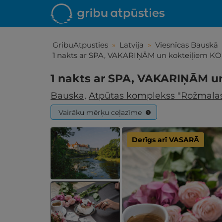
GribuAtpusties
»
Latvija
»
Viesnīcas Bauskā
1 nakts ar SPA, VAKARIŅĀM un kokteiļiem 
1 nakts ar SPA, VAKARIŅĀM u
Bauska
,
Atpūtas komplekss "Rožmala
Vairāku mērķu ceļazīme
?
Derīgs arī VASARĀ
Iepa
Līdz brīniš