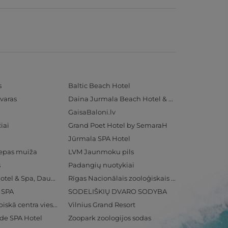
s
Baltic Beach Hotel
varas
Daina Jurmala Beach Hotel & SPA
GaisaBaloni.lv
iai
Grand Poet Hotel by SemaraH
Jūrmala SPA Hotel
iepas muiža
LVM Jaunmoku pils
s
Padangių nuotykiai
Radisson Blu Hotel & Spa, Daugava Riga
Rīgas Nacionālais zooloģiskais dārzs
& SPA
SODELIŠKIŲ DVARO SODYBA
Ventspils Olimpiskā centra viesnīca
Vilnius Grand Resort
ide SPA Hotel
Zoopark zoologijos sodas