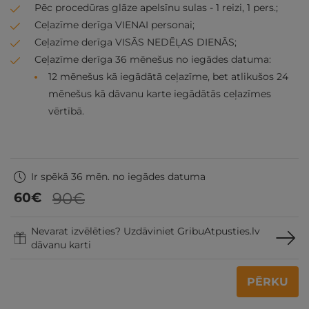
Pēc procedūras glāze apelsīnu sulas - 1 reizi, 1 pers.;
Ceļazīme derīga VIENAI personai;
Ceļazīme derīga VISĀS NEDĒĻAS DIENĀS;
Ceļazīme derīga 36 mēnešus no iegādes datuma:
12 mēnešus kā iegādātā ceļazīme, bet atlikušos 24
mēnešus kā dāvanu karte iegādātās ceļazīmes
vērtībā.
Ir spēkā 36 mēn. no iegādes datuma
90€
60
€
Nevarat izvēlēties? Uzdāviniet GribuAtpusties.lv
dāvanu karti
PĒRKU