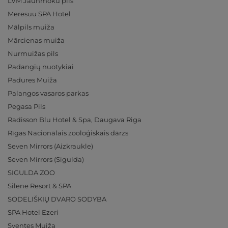
LVM Jaunmoku pils
Meresuu SPA Hotel
Mālpils muiža
Mārcienas muiža
Nurmuižas pils
Padangių nuotykiai
Padures Muiža
Palangos vasaros parkas
Pegasa Pils
Radisson Blu Hotel & Spa, Daugava Riga
Rīgas Nacionālais zooloģiskais dārzs
Seven Mirrors (Aizkraukle)
Seven Mirrors (Sigulda)
SIGULDA ZOO
Silene Resort & SPA
SODELIŠKIŲ DVARO SODYBA
SPA Hotel Ezeri
Sventes Muiža