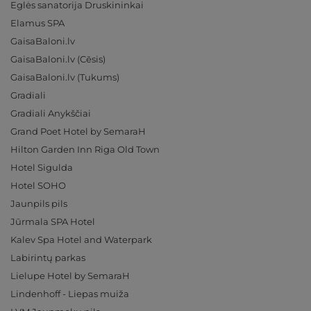
Eglės sanatorija Druskininkai
Elamus SPA
GaisaBaloni.lv
GaisaBaloni.lv (Cēsis)
GaisaBaloni.lv (Tukums)
Gradiali
Gradiali Anykščiai
Grand Poet Hotel by SemaraH
Hilton Garden Inn Riga Old Town
Hotel Sigulda
Hotel SOHO
Jaunpils pils
Jūrmala SPA Hotel
Kalev Spa Hotel and Waterpark
Labirintų parkas
Lielupe Hotel by SemaraH
Lindenhoff - Liepas muiža