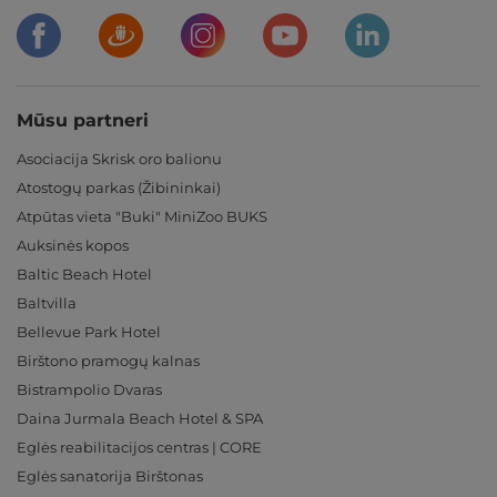
Mūsu partneri
Asociacija Skrisk oro balionu
Atostogų parkas (Žibininkai)
Atpūtas vieta "Buki" MiniZoo BUKS
Auksinės kopos
Baltic Beach Hotel
Baltvilla
Bellevue Park Hotel
Birštono pramogų kalnas
Bistrampolio Dvaras
Daina Jurmala Beach Hotel & SPA
Eglės reabilitacijos centras | CORE
Eglės sanatorija Birštonas