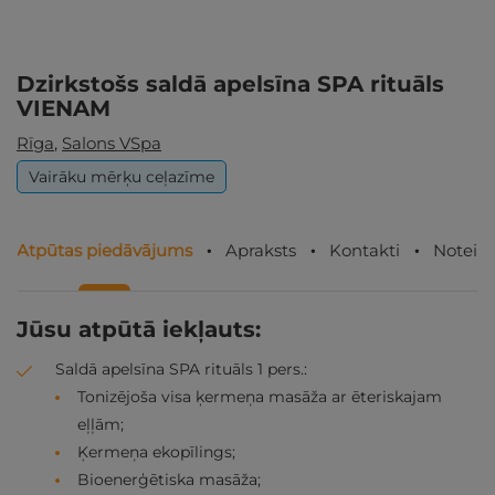
Dzirkstošs saldā apelsīna SPA rituāls
VIENAM
Rīga
,
Salons VSpa
Vairāku mērķu ceļazīme
Atpūtas piedāvājums
Apraksts
Kontakti
Noteik
Jūsu atpūtā iekļauts:
Saldā apelsīna SPA rituāls 1 pers.:
Tonizējoša visa ķermeņa masāža ar ēteriskajam
eļļām;
Ķermeņa ekopīlings;
Bioenerģētiska masāža;