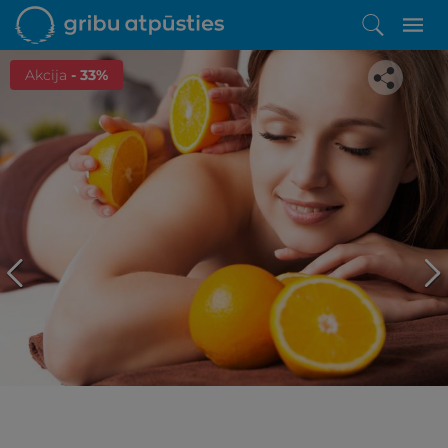
Akcija
- 33%
Iepatikās šis piedāvājums?
Līdz brīnišķīgai atpūtai atlikuši tikai daži soļi
PĒRKU