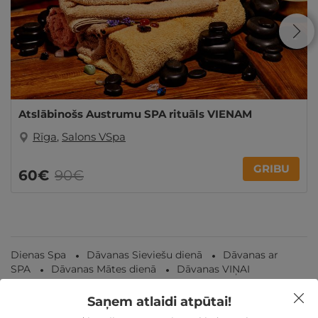
Atslābinošs Austrumu SPA rituāls VIENAM
Rīga
,
Salons VSpa
GRIBU
60€
90€
Dienas Spa
Dāvanas Sieviešu dienā
Dāvanas ar
SPA
Dāvanas Mātes dienā
Dāvanas VIŅAI
Saņem atlaidi atpūtai!