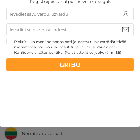
Reģistrējies un atpūties vēl izdevīgāk
Nekādas
apkalpošanas un administrācijas
maksas
14 dienu
naudas atmaksas garantija
Piekrītu, ka mani personas dati (e-pasts) tiks apstrādāti tiešā
mārketinga nolūkos, lai nosūtītu jaunumus. Vairāk par -
Kvalitatīva klientu
apkalpošana
Konfidencialitātes politiku
.
(Varat atteikties jebkurā mirklī)
GRIBU
GribuAtpusties.lv
izmēģināts
un
pārbaudīts
Ne tikai Latvijā
GribuAtpusties.lv
Emoti.pl
NoriuNoriuNoriu.lt